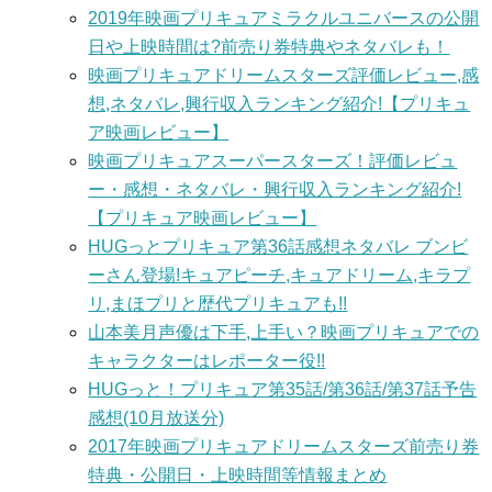
2019年映画プリキュアミラクルユニバースの公開
日や上映時間は?前売り券特典やネタバレも！
映画プリキュアドリームスターズ評価レビュー,感
想,ネタバレ,興行収入ランキング紹介!【プリキュ
ア映画レビュー】
映画プリキュアスーパースターズ！評価レビュ
ー・感想・ネタバレ・興行収入ランキング紹介!
【プリキュア映画レビュー】
HUGっとプリキュア第36話感想ネタバレ ブンビ
ーさん登場!キュアピーチ,キュアドリーム,キラプ
リ,まほプリと歴代プリキュアも!!
山本美月声優は下手,上手い？映画プリキュアでの
キャラクターはレポーター役!!
HUGっと！プリキュア第35話/第36話/第37話予告
感想(10月放送分)
2017年映画プリキュアドリームスターズ前売り券
特典・公開日・上映時間等情報まとめ