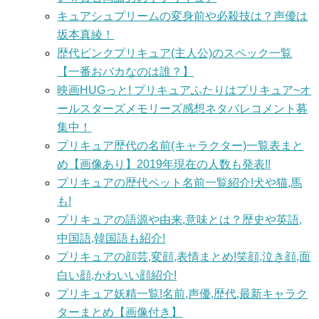
キュアシュプリームの変身前や必殺技は？声優は
坂本真綾！
歴代ピンクプリキュア(主人公)のスペック一覧
【一番おバカなのは誰？】
映画HUGっと! プリキュアふたりはプリキュア~オ
ールスターズメモリーズ感想ネタバレコメント募
集中！
プリキュア歴代の名前(キャラクター)一覧表まと
め【画像あり】2019年現在の人数も発表!!
プリキュアの歴代ペット名前一覧紹介!犬や猫,馬
も!
プリキュアの語源や由来,意味とは？歴史や英語,
中国語,韓国語も紹介!
プリキュアの顔芸,変顔,表情まとめ!笑顔,泣き顔,面
白い顔,かわいい顔紹介!
プリキュア妖精一覧!名前,声優,歴代,最新キャラク
ターまとめ【画像付き】