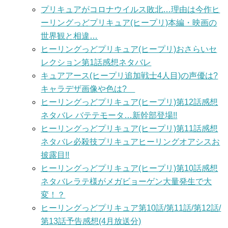
プリキュアがコロナウイルス敗北…理由は今作ヒ
ーリングっどプリキュア(ヒープリ)本編・映画の
世界観と相違…
ヒーリングっどプリキュア(ヒープリ)おさらいセ
レクション第1話感想ネタバレ
キュアアース(ヒープリ追加戦士4人目)の声優は?
キャラデザ画像や色は?
ヒーリングっどプリキュア(ヒープリ)第12話感想
ネタバレ バテテモータ…新幹部登場!!
ヒーリングっどプリキュア(ヒープリ)第11話感想
ネタバレ必殺技プリキュアヒーリングオアシスお
披露目!!
ヒーリングっどプリキュア(ヒープリ)第10話感想
ネタバレラテ様がメガビョーゲン大量発生で大
変！？
ヒーリングっどプリキュア第10話/第11話/第12話/
第13話予告感想(4月放送分)