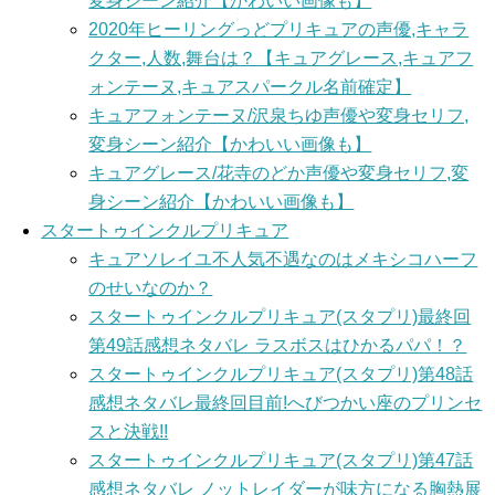
変身シーン紹介【かわいい画像も】
2020年ヒーリングっどプリキュアの声優,キャラ
クター,人数,舞台は？【キュアグレース,キュアフ
ォンテーヌ,キュアスパークル名前確定】
キュアフォンテーヌ/沢泉ちゆ声優や変身セリフ,
変身シーン紹介【かわいい画像も】
キュアグレース/花寺のどか声優や変身セリフ,変
身シーン紹介【かわいい画像も】
スタートゥインクルプリキュア
キュアソレイユ不人気不遇なのはメキシコハーフ
のせいなのか？
スタートゥインクルプリキュア(スタプリ)最終回
第49話感想ネタバレ ラスボスはひかるパパ！？
スタートゥインクルプリキュア(スタプリ)第48話
感想ネタバレ最終回目前!へびつかい座のプリンセ
スと決戦!!
スタートゥインクルプリキュア(スタプリ)第47話
感想ネタバレ ノットレイダーが味方になる胸熱展