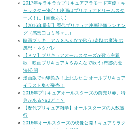
2017年キラキラ☆プリキュアアラモード声優・キ
ャラクター決定！映画はプリキュアドリームスタ
ーズ！に【画像あり】
【2016年最新】歴代プリキュア映画評価ランキン
グ（感想口コミ等々…）
映画プリキュアＡＳみんなで歌う♪奇跡の魔法!の
感想・ネタバレ
【ＰＶ】プリキュアオールスターズが歌う主題
歌！映画プリキュアＡＳみんなで歌う♪奇跡の魔
法!公開
漫画版でお馴染み！上北ふたご オールプリキュア
イラスト集が発売！
2016年プリキュアオールスターズの前売り券、特
典があるのはどこ？
【歴代プリキュア雑学】オールスターズの人数遂
行
2016年オールスターズの映像公開！キュアミラク