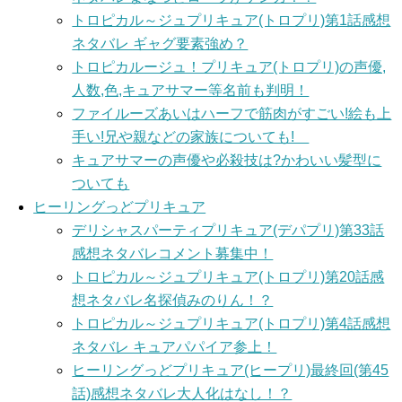
トロピカル～ジュプリキュア(トロプリ)第1話感想
ネタバレ ギャグ要素強め？
トロピカルージュ！プリキュア(トロプリ)の声優,
人数,色,キュアサマー等名前も判明！
ファイルーズあいはハーフで筋肉がすごい!絵も上
手い!兄や親などの家族についても!
キュアサマーの声優や必殺技は?かわいい髪型に
ついても
ヒーリングっどプリキュア
デリシャスパーティプリキュア(デパプリ)第33話
感想ネタバレコメント募集中！
トロピカル～ジュプリキュア(トロプリ)第20話感
想ネタバレ名探偵みのりん！？
トロピカル～ジュプリキュア(トロプリ)第4話感想
ネタバレ キュアパパイア参上！
ヒーリングっどプリキュア(ヒープリ)最終回(第45
話)感想ネタバレ大人化はなし！？