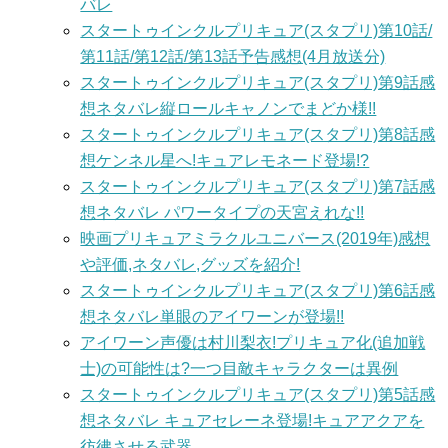
バレ
スタートゥインクルプリキュア(スタプリ)第10話/
第11話/第12話/第13話予告感想(4月放送分)
スタートゥインクルプリキュア(スタプリ)第9話感
想ネタバレ縦ロールキャノンでまどか様!!
スタートゥインクルプリキュア(スタプリ)第8話感
想ケンネル星へ!キュアレモネード登場!?
スタートゥインクルプリキュア(スタプリ)第7話感
想ネタバレ パワータイプの天宮えれな!!
映画プリキュアミラクルユニバース(2019年)感想
や評価,ネタバレ,グッズを紹介!
スタートゥインクルプリキュア(スタプリ)第6話感
想ネタバレ単眼のアイワーンが登場!!
アイワーン声優は村川梨衣!プリキュア化(追加戦
士)の可能性は?一つ目敵キャラクターは異例
スタートゥインクルプリキュア(スタプリ)第5話感
想ネタバレ キュアセレーネ登場!キュアアクアを
彷彿させる武器