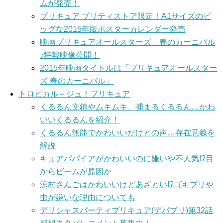
ムが発売！
プリキュア プリティストア限定！A1サイズのビ
ッグな2015年版ポスターカレンダー発売
映画プリキュアオールスターズ 春のカーニバル
♪特報映像公開！
2015年映画タイトルは「プリキュアオールスター
ズ 春のカーニバル」
トロピカル～ジュ！プリキュア
くるるん文鎮やムキムキ、捕まるくるるん…かわ
いいくるるんを紹介！
くるるん無能でかわいいだけとの声…存在意義を
解説
キュアパパイアがかわいいのに嫌いや不人気!?目
からビームが原因か
涼村さんごはかわいいけどあざとい!?ゴキブリや
虫が嫌いな理由についても
デリシャスパーティプリキュア(デパプリ)第32話