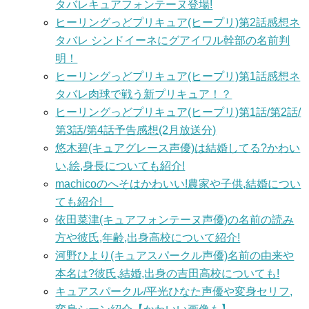
タバレキュアフォンテーヌ登場!
ヒーリングっどプリキュア(ヒープリ)第2話感想ネ
タバレ シンドイーネにグアイワル幹部の名前判
明！
ヒーリングっどプリキュア(ヒープリ)第1話感想ネ
タバレ肉球で戦う新プリキュア！？
ヒーリングっどプリキュア(ヒープリ)第1話/第2話/
第3話/第4話予告感想(2月放送分)
悠木碧(キュアグレース声優)は結婚してる?かわい
い,絵,身長についても紹介!
machicoのへそはかわいい!農家や子供,結婚につい
ても紹介!
依田菜津(キュアフォンテーヌ声優)の名前の読み
方や彼氏,年齢,出身高校について紹介!
河野ひより(キュアスパークル声優)名前の由来や
本名は?彼氏,結婚,出身の吉田高校についても!
キュアスパークル/平光ひなた声優や変身セリフ,