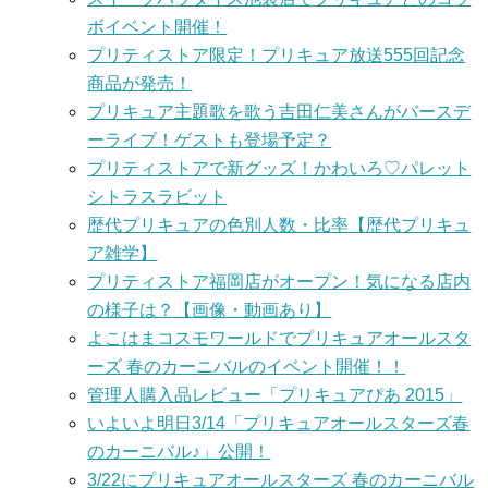
ボイベント開催！
プリティストア限定！プリキュア放送555回記念
商品が発売！
プリキュア主題歌を歌う吉田仁美さんがバースデ
ーライブ！ゲストも登場予定？
プリティストアで新グッズ！かわいろ♡パレット
シトラスラビット
歴代プリキュアの色別人数・比率【歴代プリキュ
ア雑学】
プリティストア福岡店がオープン！気になる店内
の様子は？【画像・動画あり】
よこはまコスモワールドでプリキュアオールスタ
ーズ 春のカーニバルのイベント開催！！
管理人購入品レビュー「プリキュアぴあ 2015」
いよいよ明日3/14「プリキュアオールスターズ春
のカーニバル♪」公開！
3/22にプリキュアオールスターズ 春のカーニバル