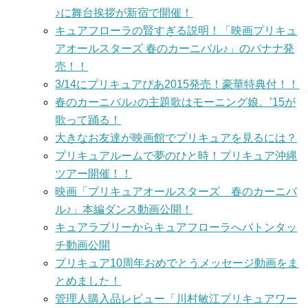
♪に舞台挨拶が新宿で開催！
キュアフローラの賢すぎる説明！「映画プリキュ
アオールスターズ 春のカーニバル♪」のバナナ発
売！！
3/14にプリキュアぴあ2015発売！豪華特典付！！
春のカーニバル♪の主題歌はモーニング娘。’15が
歌って踊る！
大きなお友達が映画館でプリキュアを見るには？
プリキュアルームで夢のひと時！プリキュア沖縄
ツアー開催！！
映画「プリキュアオールスターズ 春のカーニバ
ル♪」本編ダンス動画公開！
キュアラブリーからキュアフローラへバトンタッ
チ動画公開
プリキュア10周年おめでとうメッセージ動画をま
とめました！
管理人購入品レビュー「川村敏江プリキュアワー