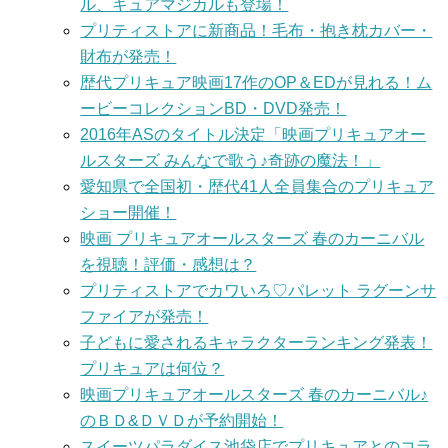
ル、キュアマジカルも登場！
プリティストアに新商品！毛布・抱き枕カバー・
財布が発売！
歴代プリキュア映画17作のOP＆EDが見れる！ム
ービーコレクションBD・DVD発売！
2016年ASのタイトル決定「映画プリキュアオー
ルスターズ みんなで歌う♪奇跡の魔法！」
愛知県で全国初・歴代41人全員集合のプリキュア
ショー開催！
映画 プリキュアオールスターズ 春のカーニバル
を視聴！評価・感想は？
プリティストアでカワいろ♡パレット ラグーンサ
ファイアが発売！
子どもに愛されるキャラクターランキング発表！
プリキュアは何位？
映画プリキュアオールスターズ 春のカーニバル♪
のＢＤ&ＤＶＤが予約開始！
スイーツパラダイス池袋店でプリキュアとのコラ