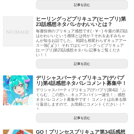
記事を読む
い つ も の
#nitiasa
#precure
pic.twitter.com/Qzq8VqW3MK
ヒーリングっどプリキュア(ヒープリ)第
23話感想ネタバレかわいいとは？
— ぱく (@pac_amniotic)
August 1, 2020
毎週恒例のプリキュア感想です(・∀・) 今週の第23話
はかわいいという感情とは何か？それをあすみちゃ
んが知るお話でした。 戦闘も相変わらずキュアアー
ス一強(ﾟдﾟ)！ それではヒーリングっどプリキュア
プリキュアといえば本当にビーズがよく出てきますねー
(ヒープリ)第23話感想ネタバレ記事をご覧くださ
い！！
もはや恒例となっている気もします（笑
記事を読む
デリシャスパーティプリキュア(デパプ
リ)第4話感想ネタバレコメント募集中！
#precure
pic.twitter.com/NSz4AlcDlA
デリシャスパーティプリキュア(デパプリ)第4話「ふ
くらむ、この想い…キュアスパイシー誕生！」感想
— たっくん (@godmikan)
August 1, 2020
ネタバレコメント募集中です！ コメントは出来る限
り返信しますので、お気軽にコメントください（＾
＾
記事を読む
これは惚れ直す
#precure
pic.twitter.com/WjlvK62u9J
GO！プリンセスプリキュア第34話感想