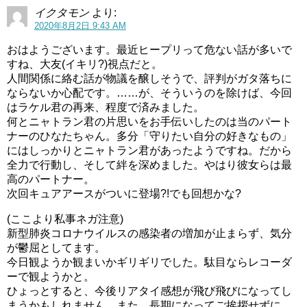
燃え尽きたぜ…
#precure
pic.twitter.com/L63xb2jIgE
イクタモン
より:
2020年8月2日 9:43 AM
— 祥太 (@shota_)
August 1, 2020
おはようございます。最近ヒープリって危ない話が多いで
すね、大友(イキリ?)視点だと。
人間関係に絡む話が物議を醸しそうで、評判がガタ落ちに
最後はどう見てもあしたのジョー状態になってしまうニャ
ならないか心配です。……が、そういうのを除けば、今回
トランｗ
はラケル君の再来、程度で済みました。
何とニャトラン君の片思いをお手伝いしたのは当のパート
今週はギャグ要素が多くて面白かったですね（＾＾
ナーのひなたちゃん。多分「守りたい自分の好きなもの」
にはしっかりとニャトラン君があったようですね。だから
ヒーリングっどプリキュア(ヒープリ)第29話感想ネタバレのどかちゃんの気分転換には秘密が…
関連記事
全力で行動し、そして絆を深めました。やはり彼女らは最
ヒーリングっどプリキュア(ヒープリ)第26話感想ネタバレ総集編の回想回！？
関連記事
高のパートナー。
次回キュアアースがついに登場?!でも回想かな?
(ここより私事ネガ注意)
第19話ではキュアアースが登場！
新型肺炎コロナウイルスの感染者の増加が止まらず、気分
が鬱屈としてます。
今日観ようか観まいかギリギリでした。駄目ならレコーダ
そして来週の第19話ではついにキュアアースが登場しま
ーで観ようかと。
す！
ひょっとすると、今後リアタイ感想が飛び飛びになってし
まうかもしれません。また、長期になってご挨拶せずに