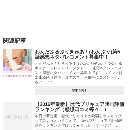
り惚れてしまうニャトラン。
そしてその状態で動けず、ひなたちゃんのお父さんの動物
病院に織江さんに連れっていってもらういます。
その時のひなたちゃん含め皆さんの表情が笑
関連記事
今週は顔芸がすごかったですね（笑
わんだふるぷりきゅあ！(わんぷり)第5
話感想ネタバレコメント募集中！
わんだふるぷりきゅあ！(わんぷり)第5話「つながる
キズナ フレンドリータクト！」感想ネタバレコメ
４人目のプリキュアはあんさんや！
#precure
ント感想ネタバレコメント募集中です！ コメントは
pic.twitter.com/DNz1zW5Py5
出来る限り返信しますので、お気軽にコメントくだ
さい（＾＾
— しのぶちゃん (@yowo_shinobu)
August 1, 2020
記事を読む
【2016年最新】歴代プリキュア映画評価
ランキング（感想口コミ等々…）
スポンサーリンク
本日は新企画・歴代プリキュアの映画をランキング
してみようということで、 歴代プリキュアの評価映
画をランキング付けしてみました(・∀・)ヤフー...