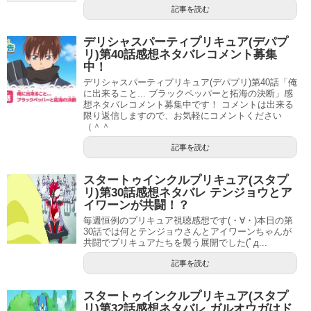
記事を読む
デリシャスパーティプリキュア(デパプ
リ)第40話感想ネタバレコメント募集
中！
デリシャスパーティプリキュア(デパプリ)第40話「俺
に出来ること... ブラックペッパーと拓海の決断」感
想ネタバレコメント募集中です！ コメントは出来る
限り返信しますので、お気軽にコメントください
（＾＾
記事を読む
スタートゥインクルプリキュア(スタプ
そして前回の予告で話題になった織江さんのプリキュアは
リ)第30話感想ネタバレ テンジョウとア
ここで登場。
イワーンが共闘！？
毎週恒例のプリキュア視聴感想です(・∀・)本日の第
30話では何とテンジョウさんとアイワーンちゃんが
パートナー交代を比喩され、ラビリンとペギタンは焦って
共闘でプリキュアたちを襲う展開でした(ﾟд...
ましたね。しかし当のひなたちゃんは全く動じず織江さん
記事を読む
のお店を手伝います。
スタートゥインクルプリキュア(スタプ
リ)第32話感想ネタバレ ガルオウガはド