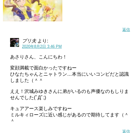
返信
プリ夫
より:
2020年8月2日 3:46 PM
あさりさん、こんにちわ！
変顔満載で面白かったですねー
ひなたちゃんとニャトラン…本当にいいコンビだと認識
しました（＾＾
ええ！沢城みゆきさんに弟がいるのも声優なのもしりま
せんでした(ﾟДﾟ;)
キュアアース楽しみですねー
ミルキィローズに近い感じがあるので期待してます（＾
＾
返信