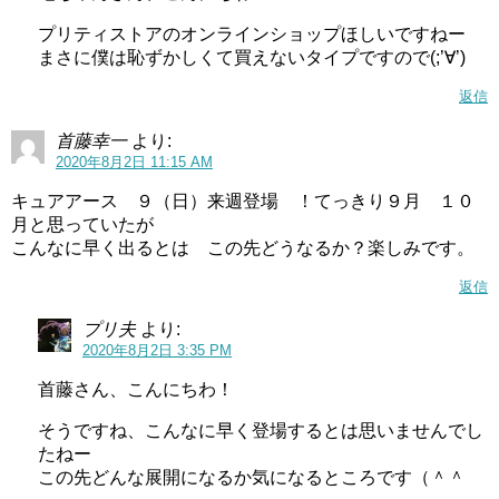
コメントはお気軽に♪
プリティストアのオンラインショップほしいですねー
まさに僕は恥ずかしくて買えないタイプですので(;’∀’)
キュアコンプリートではコメントは歓迎ですので 気軽に書
返信
き込んでください（＾＾
首藤幸一
より:
2020年8月2日 11:15 AM
但し初めてのコメントに対しては承認制となっていますの
キュアアース ９（日）来週登場 ！てっきり９月 １０
で 承認まで少々お待ちくださいm(__)m
月と思っていたが
※承認後から次のコメントはすぐ表示するようになります
こんなに早く出るとは この先どうなるか？楽しみです。
返信
他人を不快させるコメントやケンカとなるようなコメント
は 承認できない場合や削除する可能性もあるのでこちらも
プリ夫
より:
2020年8月2日 3:35 PM
ご了承くださいm(__)m
首藤さん、こんにちわ！
そうですね、こんなに早く登場するとは思いませんでし
たねー
この先どんな展開になるか気になるところです（＾＾