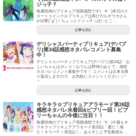
猫目
#precure
pic.twitter.com/mMUUdo1wiH
ジっ子？
毎週恒例のプリキュア視聴感想です(・∀・)本日のス
タートゥインクルプリキュアは再びガルオウガさん
— プリキュアオールスターズ(PAS)
が出撃(ﾟдﾟ)！ちょっとドジっ子っぽいとこ...
(@811kei1500bannd)
August 1, 2020
記事を読む
デリシャスパーティプリキュア(デパプ
相変わらず今日は顔芸がすごい(;’∀’)
リ)第34話感想ネタバレコメント募集
中！
これはニャトランがしゃべって誤魔化すところです笑
デリシャスパーティプリキュア(デパプリ)第34話「お
じいちゃんはガンコ！おでんは野球のあとで」感想
ネタバレコメント募集中です！ コメントは出来る限
織江さんのお店はアロマショップ。
り返信しますので、お気軽にコメントください（＾
＾
商品の陳列やチラシ貼りを手伝いさらにニャトランはビー
記事を読む
ズで飾りを作り、さらにプレゼントを贈って織江さんに気
持ちを伝えようと決意します。
キラキラ☆プリキュアアラモード第26話
感想ネタバレ水着回&ビブリー回！ビブ
この時のひなたちゃんは好意的パートナー交代の危機はあ
リーちゃんの今後に注目！！
毎週恒例のプリキュア視聴感想です(・∀・)今週もキ
まり感じてませんね。
ラキラ☆プリキュアアラモード第26話「夏だ！海
だ！キラパティ漂流記！」あらすじと予告動画を...