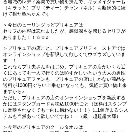
る地域のレディ薬局で買い物を挟んで、キラメイジャーも
— KKサファイア (@KK99756385)
August 1, 2020
（キラッと）プリ（ティー）チャン（ネル）も断続的に続
けて視た亀ちゃんです
＞今日のヒーリングっどプリキュアは
四人目、キターーーー。
#precure
#tvasahi
セリフの内容は忘れましたが、感慨深さを感じるセリフが
ありました！！☆☆♬
pic.twitter.com/tDjWY9Y8gr
＞プリキュアの店こと。プリキュアプリティーストアでは
— らっぱくん (@rappakun)
August 1, 2020
オンラインショップを新設して欲しくてウズウズしていま
す！！
これならプリ夫さんをはじめ、プリキュアの店がいくら近
予告を見る限りプリキュア５GO！GO！のミルキィローズ
くにあっても一人で行くのは恥ずかしいという大人の男性
のプリキュアファンも、プリキュアの店にしかない商品を
っぽくてめちゃくちゃかっこいい(ﾟдﾟ)！
送料が1000円ぐらい上乗せになっても、気軽に買い物出来
ますから♪
これは来週楽しみですねー
ただし、プリキュアの店のオンラインショップを新設する
かにはスタンプカードも税込1000円ごと（送料はスタンプ
予告中にかめはめ波ポーズをのどかちゃんとひなたちゃん
に反映されなくても一向に構わない！！）に1個貯まるシス
が取ってましたね笑
テムも当然あって欲しいですね！！（厳→超超超大輝）
これはどういう感じでなったんでしょうか、ここも気にな
＞今年のプリキュアのクールタオルは