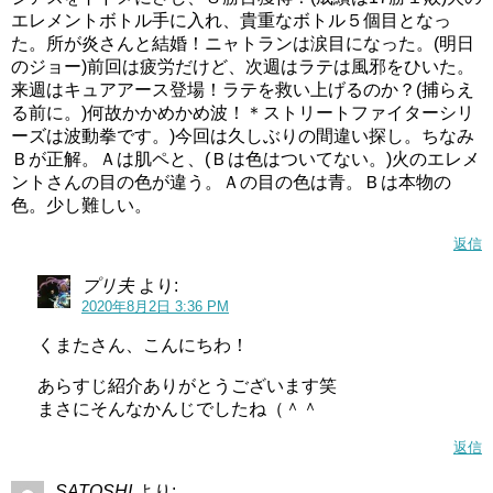
エレメントボトル手に入れ、貴重なボトル５個目となっ
た。所が炎さんと結婚！ニャトランは涙目になった。(明日
のジョー)前回は疲労だけど、次週はラテは風邪をひいた。
来週はキュアアース登場！ラテを救い上げるのか？(捕らえ
る前に。)何故かかめかめ波！＊ストリートファイターシリ
ーズは波動拳です。)今回は久しぶりの間違い探し。ちなみ
Ｂが正解。Ａは肌ペと、(Ｂは色はついてない。)火のエレメ
ントさんの目の色が違う。Ａの目の色は青。Ｂは本物の
色。少し難しい。
返信
プリ夫
より:
2020年8月2日 3:36 PM
くまたさん、こんにちわ！
あらすじ紹介ありがとうございます笑
まさにそんなかんじでしたね（＾＾
返信
SATOSHI
より: