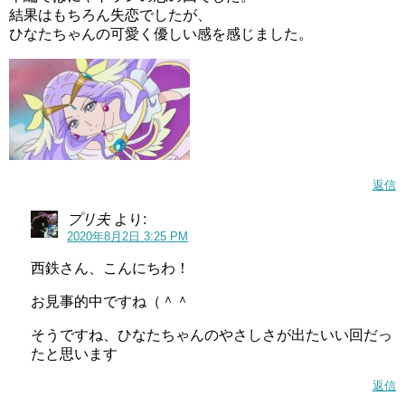
結果はもちろん失恋でしたが、
ひなたちゃんの可愛く優しい感を感じました。
返信
プリ夫
より:
— 実況野郎ななーりん (@Nir7YE)
August 1, 2020
2020年8月2日 3:25 PM
西鉄さん、こんにちわ！
そしてオチは織江さんには炎さんという結婚相手がいると
お見事的中ですね（＾＾
いうオチでした(;’∀’)
そうですね、ひなたちゃんのやさしさが出たいい回だっ
ニャトランにとっては気の毒な展開に笑
たと思います
返信