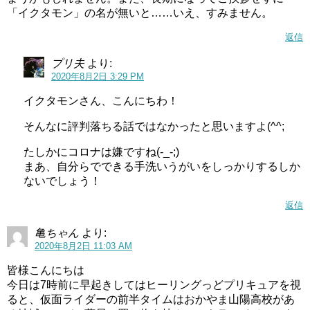
スポンサーリンク
「イクタモン」の名が無いと……いえ、すみません。
返信
プリ夫
より:
2020年8月2日 3:29 PM
イクタモンさん、こんにちわ！
そんなに評判落ちる話ではなかったと思いますよ(^^;
たしかにコロナは嫌ですね(-_-;)
まあ、自分らでできる手洗いうがいをしっかりするしか
ないでしょう！
返信
亀ちゃん
より:
2020年8月2日 11:03 AM
皆様こんにちは
今日は7時前に早起きしてはヒーリングっどプリキュアを視
なんでかめはめ波w
#precure
pic.twitter.com/aiwTV69LpG
ると、仮面ライダーの前半タイムはおかやま山陽高校があ