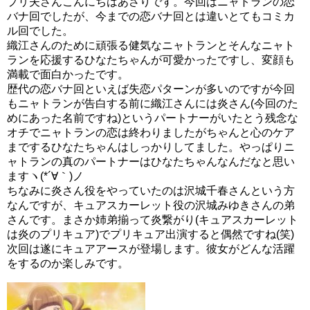
プリ夫さんこんにちはあさりです。今回はニャトランの恋
バナ回でしたが、今までの恋バナ回とは違いとてもコミカ
ル回でした。
織江さんのために頑張る健気なニャトランとそんなニャト
ランを応援するひなたちゃんが可愛かったですし、変顔も
満載で面白かったです。
歴代の恋バナ回といえば失恋パターンが多いのですが今回
もニャトランが告白する前に織江さんには炎さん(今回のた
めにあった名前ですね)というパートナーがいたとう残念な
オチでニャトランの恋は終わりましたがちゃんと心のケア
までするひなたちゃんはしっかりしてました。やっぱりニ
ャトランの真のパートナーはひなたちゃんなんだなと思い
ますヽ(*´∀｀)ノ
ちなみに炎さん役をやっていたのは沢城千春さんという方
なんですが、キュアスカーレット役の沢城みゆきさんの弟
さんです。まさか姉弟揃って炎繋がり(キュアスカーレット
は炎のプリキュア)でプリキュア出演すると偶然ですね(笑)
次回は遂にキュアアースが登場します。彼女がどんな活躍
をするのか楽しみです。