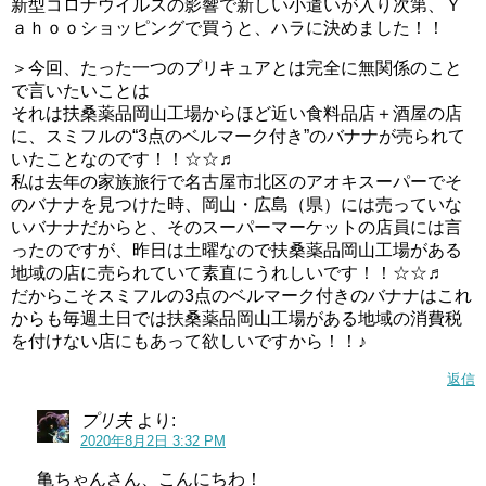
新型コロナウイルスの影響で新しい小遣いが入り次第、Ｙ
るところです(^^;
ａｈｏｏショッピングで買うと、ハラに決めました！！
ヒーリングっどプリキュア(ヒープリ)第3話感想ネタバレキュアフォンテーヌ登場!
関連記事
＞今回、たった一つのプリキュアとは完全に無関係のこと
ヒーリングっどプリキュア(ヒープリ)第7話感想ネタバレ増子一族登場！？
関連記事
で言いたいことは
それは扶桑薬品岡山工場からほど近い食料品店＋酒屋の店
に、スミフルの“3点のベルマーク付き”のバナナが売られて
いたことなのです！！☆☆♬
私は去年の家族旅行で名古屋市北区のアオキスーパーでそ
のバナナを見つけた時、岡山・広島（県）には売っていな
いバナナだからと、そのスーパーマーケットの店員には言
ったのですが、昨日は土曜なので扶桑薬品岡山工場がある
地域の店に売られていて素直にうれしいです！！☆☆♬
だからこそスミフルの3点のベルマーク付きのバナナはこれ
からも毎週土日では扶桑薬品岡山工場がある地域の消費税
を付けない店にもあって欲しいですから！！♪
返信
プリ夫
より:
2020年8月2日 3:32 PM
亀ちゃんさん、こんにちわ！