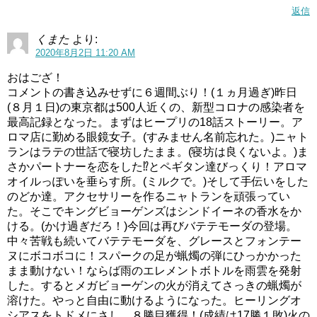
返信
くまた
より:
2020年8月2日 11:20 AM
おはござ！
コメントの書き込みせずに６週間ぶり！(１ヵ月過ぎ)昨日
(８月１日)の東京都は500人近くの、新型コロナの感染者を
最高記録となった。まずはヒープリの18話ストーリー。ア
ロマ店に勤める眼鏡女子。(すみません名前忘れた。)ニャト
シェアする
ランはラテの世話で寝坊したまま。(寝坊は良くないよ。)ま
さかパートナーを恋をした⁉︎とペギタン達びっくり！アロマ
オイルっぽいを垂らす所。(ミルクで。)そして手伝いをした
0
0
0
のどか達。アクセサリーを作るニャトランを頑張ってい
た。そこでキングビョーゲンズはシンドイーネの香水をか
フォローする
ける。(かけ過ぎだろ！)今回は再びバテテモーダの登場。
中々苦戦も続いてバテテモーダを、グレースとフォンテー
ヌにボコボコに！スパークの足が蝋燭の弾にひっかかった
まま動けない！ならば雨のエレメントボトルを雨雲を発射
ニャトラン
,
ネタバレ
,
ヒープリ
,
ヒーリングっどプリキ
した。するとメガビョーゲンの火が消えてさっきの蝋燭が
溶けた。やっと自由に動けるようになった。ヒーリングオ
ュア
,
感想
,
第18話
プリ夫
シアスをトドメにさし、８勝目獲得！(成績は17勝１敗)火の