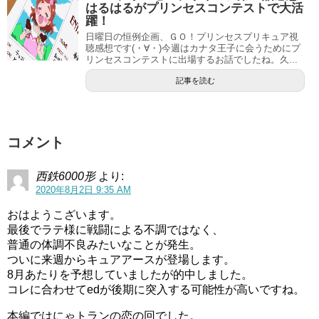
はるはるがプリンセスコンテストで大活
— 梅サワー (@umesawaalone)
August 1, 2020
躍！
日曜日の恒例企画、ＧＯ！プリンセスプリキュア視
聴感想です(・∀・)今週はカナタ王子に会うためにプ
そして織江さんのお店にキングビョーゲンが(ﾟдﾟ)！
リンセスコンテストに出場するお話でしたね。久...
今日はバテテモータくん単独の出動でしたね。
記事を読む
ニャトランのビーズアクセサリーを守るキュアスパークル
コメント
なんだかんだでお互い両想いということを確認するのがよ
かったですねー
西鉄6000形
より:
2020年8月2日 9:35 AM
あらら
#precure
#ヒープリ
#nitiasa
おはようこざいます。
pic.twitter.com/npQ7qddlq4
最後でラテ様に戦闘による不調ではなく、
普通の体調不良みたいなことが発生。
ついに来週からキュアアースが登場します。
スポンサーリンク
8月あたりを予想していましたが的中しました。
コレに合わせてedが後期に突入する可能性が高いですね。
本編ではにゃトランの恋の回でした。