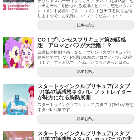
デリシャスパーティプリキュア(デパプリ)第13話「思
い出を守れ！明かされる拓海のヒミツ」感想ネタバ
そしてヒーリングっとアローで浄化されます。
レコメント募集中です！ コメントは出来る限り返信
しますので、お気軽にコメントください（＾＾
記事を読む
シンドイーネさん退場
GO！プリンセスプリキュア第26話感
#precure
pic.twitter.com/FE48oD2lCz
想 アロマとパフが大活躍！？
日曜日の恒例企画、ＧＯ！プリンセスプリキュア視
— 抹茶小猫@へんたいふしんしゃさん (@miyuki708)
聴感想です(・∀・)今週は妖精のアロマとパフが活躍
February 6, 2021
（！？）するお話でしたね。いつもと違ったほの...
記事を読む
しかし最後まで浄化できませんでした。そこで追撃のヒー
スタートゥインクルプリキュア(スタプ
リ)第47話感想ネタバレ ノットレイダー
リングっとシャワーでナノビョーゲンとなったものをキュ
が味方になる胸熱展開
アアースが取り込みます。
スタートゥインクルプリキュア(スタプリ)第47話感想
ネタバレ記事です。
これがネオキングビョーゲンを倒すカギとなりそうです。
記事を読む
しかし浄化しきれなかった時はシンドイーネ姉さん生存か
スタートゥインクルプリキュア(スタプ
と思ったですが、まさかの追撃による退場(;´∀｀)
リ)第37話感想ネタバレ カッパードの悲