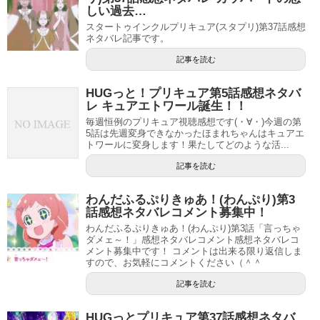
しい過去…
恐らくプリキュア史上初ではないでしょう。
スタートゥインクルプリキュア(スタプリ)第37話感想
ネタバレ記事です。
スポンサーリンク
記事を読む
HUGっと！プリキュア第5話感想ネタバ
レ キュアエトワール誕生！！
毎週恒例のプリキュア視聴感想です(・∀・)今週の第
5話は先週変身できなかったほまれちゃんはキュアエ
トワールに変身します！果たしてどのような活...
記事を読む
わんだふるぷりきゅあ！(わんぷり)第3
話感想ネタバレコメント募集中！
わんだふるぷりきゅあ！(わんぷり)第3話「言っちゃ
ダメェ～！」感想ネタバレコメント感想ネタバレコ
メント募集中です！ コメントは出来る限り返信しま
すので、お気軽にコメントください（＾＾
記事を読む
個人的にシンドイーネ姉さんは好きなキャラだったので生
き残ってほしかったですが、まさかこのクライマックスま
HUGっとプリキュア第37話感想ネタバ