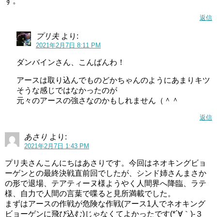
す。
返信
プリ夫
より:
2021年2月7日 8:11 PM
ダンバインさん、こんばんわ！
アースは取り込んでものどかちゃんのようにあまりキツ
そうな感じではなかったのが
元々のアースの強さなのかもしれません（＾＾
返信
あさり
より:
2021年2月7日 1:43 PM
プリ夫さんこんにちはあさりです。今回はネオキングビョ
ーゲンとの最終決戦直前回でしたが、シンド姉さんまさか
の形で退場、テアティーヌ様ようやく人間界へ降臨、ラテ
様、自力で人間の言葉で喋ると見所満載でした。
まずはアースの作戦が危険な作戦(アース1人でネオキング
ビョーゲンに飛び込む)じゃなくてよかったです(*´∀｀)-３