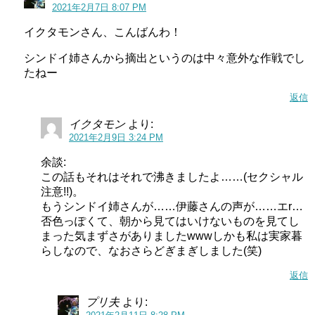
2021年2月7日 8:07 PM
イクタモンさん、こんばんわ！
シンドイ姉さんから摘出というのは中々意外な作戦でし
たねー
返信
イクタモン
より:
2021年2月9日 3:24 PM
余談:
この話もそれはそれで沸きましたよ……(セクシャル
注意!!)。
もうシンドイ姉さんが……伊藤さんの声が……エr…
否色っぽくて、朝から見てはいけないものを見てし
まった気まずさがありましたwwwしかも私は実家暮
らしなので、なおさらどぎまぎしました(笑)
返信
プリ夫
より: