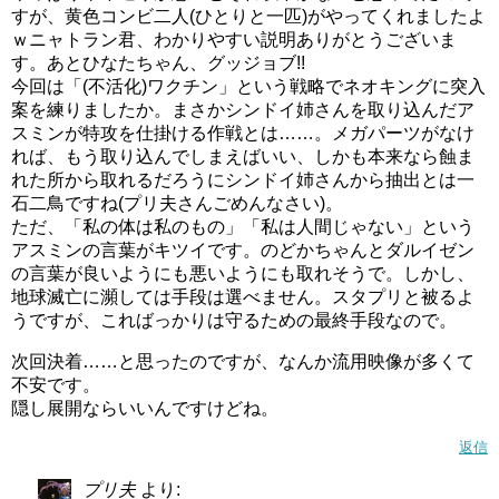
すが、黄色コンビ二人(ひとりと一匹)がやってくれましたよ
ｗニャトラン君、わかりやすい説明ありがとうございま
す。あとひなたちゃん、グッジョブ!!
今回は「(不活化)ワクチン」という戦略でネオキングに突入
案を練りましたか。まさかシンドイ姉さんを取り込んだア
スミンが特攻を仕掛ける作戦とは……。メガパーツがなけ
れば、もう取り込んでしまえばいい、しかも本来なら蝕ま
れた所から取れるだろうにシンドイ姉さんから抽出とは一
石二鳥ですね(プリ夫さんごめんなさい)。
ただ、「私の体は私のもの」「私は人間じゃない」という
アスミンの言葉がキツイです。のどかちゃんとダルイゼン
の言葉が良いようにも悪いようにも取れそうで。しかし、
地球滅亡に瀕しては手段は選べません。スタプリと被るよ
うですが、こればっかりは守るための最終手段なので。
次回決着……と思ったのですが、なんか流用映像が多くて
不安です。
隠し展開ならいいんですけどね。
返信
プリ夫
より: