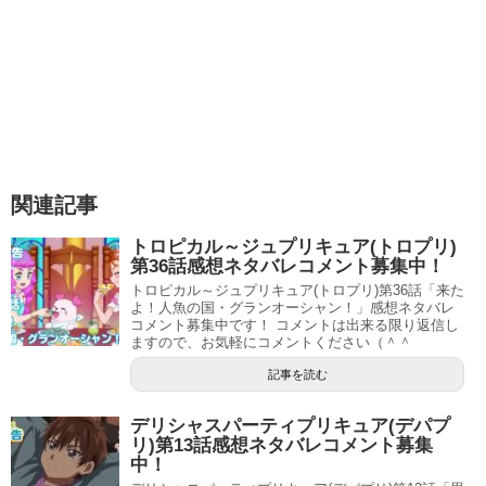
#precure
pic.twitter.com/zCafsgDCwi
— むつのかみ@今年は無難に生きる・2/7 東京新聞杯＆
きさらぎ賞 ／「むつ」と呼んでねー (@F_mutsunokami)
February 6, 2021
関連記事
その中でシンドイーネ姉さんが襲来！
トロピカル～ジュプリキュア(トロプリ)
シンドイーネ姉さんのメガパーツを奪って取り込む予定で
第36話感想ネタバレコメント募集中！
トロピカル～ジュプリキュア(トロプリ)第36話「来た
したが、シンドイーネ姉さんはメガパーツを使って更に進
よ！人魚の国・グランオーシャン！」感想ネタバレ
化します。
コメント募集中です！ コメントは出来る限り返信し
ますので、お気軽にコメントください（＾＾
なんかちょっとダサくなったような(^^;
記事を読む
最後はキュアスパークルの「あっちにキングビョーゲンが
デリシャスパーティプリキュア(デパプ
リ)第13話感想ネタバレコメント募集
いる」という手に結局のところ引っかかってしまいまいし
中！
た笑