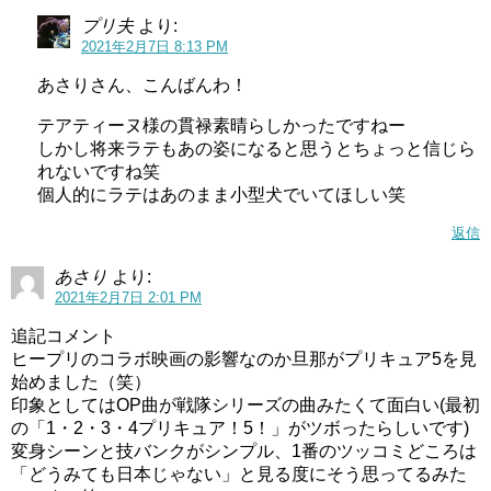
プリ夫
より:
2021年2月7日 8:13 PM
あさりさん、こんばんわ！
テアティーヌ様の貫禄素晴らしかったですねー
しかし将来ラテもあの姿になると思うとちょっと信じら
れないですね笑
個人的にラテはあのまま小型犬でいてほしい笑
返信
あさり
より:
2021年2月7日 2:01 PM
追記コメント
ヒープリのコラボ映画の影響なのか旦那がプリキュア5を見
始めました（笑）
印象としてはOP曲が戦隊シリーズの曲みたくて面白い(最初
の「1・2・3・4プリキュア！5！」がツボったらしいです)
変身シーンと技バンクがシンプル、1番のツッコミどころは
「どうみても日本じゃない」と見る度にそう思ってるみた