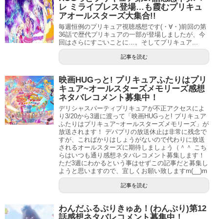
で強敵扱いになるとは思いませんでしたねー
レ ミライブレス登場…も霞むプリキュ
アオールスターズ大集合!!
毎週恒例のプリキュア視聴感想です(・∀・)前回の第
キャラ的に早期退場しそうな感じだったので(^^;
36話で歴代プリキュアの一部が登場しましたが、今
回はさらにすごいことに…。そしてプリキュア...
記事を読む
ヒーリングっどプリキュア(ヒープリ)第42話感想ネタバレネオキングビョーゲン出現…
関連記事
映画HUGっと! プリキュアふたりはプリ
ヒーリングっどプリキュア(ヒープリ)第9話感想ネタバレひなたのカワイイ大作戦とは？
関連記事
キュア~オールスターズメモリーズ感想
ネタバレコメント募集中！
デリシャスパーティプリキュアが不正アクセスによ
ヒーリングっどプリキュア(ヒープリ)第44話は
り3/20から3週に渡って「映画HUGっと! プリキュア
いよいよ最終決戦！？
ふたりはプリキュア~オールスターズメモリーズ」が
放送されます！ デパプリの放送休止は非常に残念で
すが、こればかりはしょうがないので代わりに放送
されるオールスターズに期待しましょう（＾＾ こち
らはいつも通り感想ネタバレコメント募集します！
ただ3週にわかるという事はせずこの記事だと募集し
流れ的に次回決着で最終回はエピローグな構成？
ようと思いますので、宜しくお願い致しますm(__)m
#precure
pic.twitter.com/lLxmEoxQTv
記事を読む
— 鳴神 (@seimei7777)
February 7, 2021
わんだふるぷりきゅあ！(わんぷり)第12
話感想ネタバレコメント募集中！