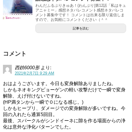
わんだふるぷりきゅあ！(わんぷり)第12話「私はキュ
アニャミー」感想ネタバレコメント感想ネタバレコ
来週の第44話はいよいよネオキングビョーゲンとの最終決
メント募集中です！ コメントは出来る限り返信しま
戦となりそうです！
すので、お気軽にコメントください（＾＾
記事を読む
近年の流れだとラスト2話なので、来週キングビョーゲン倒
す、再来週エピローグで大人化の流れですかねー
いよいよヒープリもラストとなりそうです。
コメント
ヒーリングっどプリキュア(ヒープリ)第7話感想ネタバレ増子一族登場！？
関連記事
西鉄6000形
より:
ヒーリングっどプリキュア(ヒープリ)第11話感想ネタバレ必殺技プリキュアヒーリングオアシスお披露目!!
関連記事
2021年2月7日 9:29 AM
おはようございます。今日も変身解除ありましたね。
しかもネオキングビョーゲンの軽い攻撃だけで一瞬で変身
解除、えげ付けないですね。
(HP満タンから一瞬で０になる感じ。)
しかもヒープリ、ダメージでの変身解除が多いですね。今
回の入れたら通算5回目。
最後、スパークルがシンドイーネに隙を作る場面からの浄
化は意外な浄化パターンでした。