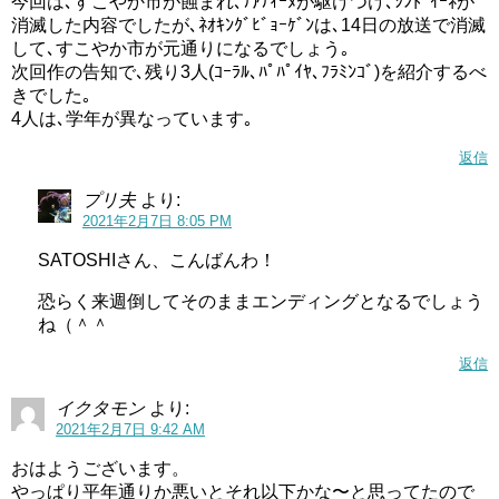
今回は､すこやか市が蝕まれ､ﾃｱﾃｨｰﾇが駆けつけ､ｼﾝﾄﾞｲｰﾈが
消滅した内容でしたが､ﾈｵｷﾝｸﾞﾋﾞｮｰｹﾞﾝは､14日の放送で消滅
して､すこやか市が元通りになるでしょう｡
次回作の告知で､残り3人(ｺｰﾗﾙ､ﾊﾟﾊﾟｲﾔ､ﾌﾗﾐﾝｺﾞ)を紹介するべ
きでした｡
4人は､学年が異なっています｡
返信
プリ夫
より:
2021年2月7日 8:05 PM
SATOSHIさん、こんばんわ！
恐らく来週倒してそのままエンディングとなるでしょう
ね（＾＾
返信
イクタモン
より:
2021年2月7日 9:42 AM
おはようございます。
やっぱり平年通りか悪いとそれ以下かな〜と思ってたので