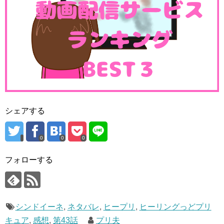
そしてのどかちゃんたちはアスミちゃんの風の力で結界の
シェアする
外の蝕まれていないところにワープ。
…アスミちゃん変身していないのにすごい(ﾟДﾟ;)
0
0
0
フォローする
アスミちゃんダメだって…止めてくれ…
#precure
pic.twitter.com/ZOnCTxJnNb
シンドイーネ
,
ネタバレ
,
ヒープリ
,
ヒーリングっどプリ
— おかし🗼 (@okashi_snack)
February 6, 2021
キュア
,
感想
,
第43話
プリ夫