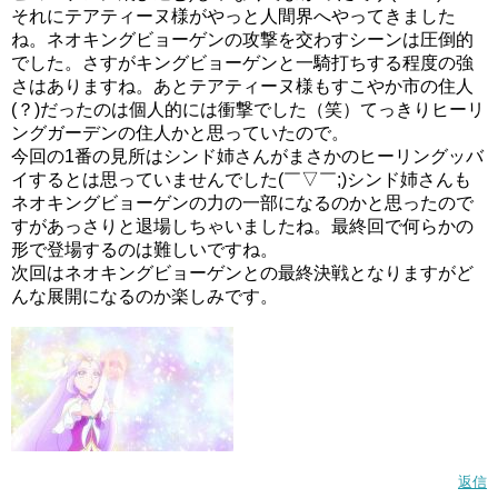
それにテアティーヌ様がやっと人間界へやってきました
ね。ネオキングビョーゲンの攻撃を交わすシーンは圧倒的
でした。さすがキングビョーゲンと一騎打ちする程度の強
さはありますね。あとテアティーヌ様もすこやか市の住人
(？)だったのは個人的には衝撃でした（笑）てっきりヒーリ
ングガーデンの住人かと思っていたので。
今回の1番の見所はシンド姉さんがまさかのヒーリングッバ
イするとは思っていませんでした(￣▽￣;)シンド姉さんも
ネオキングビョーゲンの力の一部になるのかと思ったので
すがあっさりと退場しちゃいましたね。最終回で何らかの
形で登場するのは難しいですね。
次回はネオキングビョーゲンとの最終決戦となりますがど
んな展開になるのか楽しみです。
返信