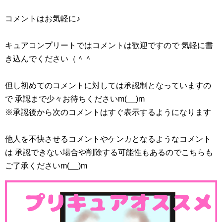
しかしテアティーヌ様は強い！あのネオキングビョーゲン
コメントはお気軽に♪
の攻撃をはじいてましたからねー
キュアコンプリートではコメントは歓迎ですので 気軽に書
そしてお供のヒーリングアニマルとともにネオキングビョ
き込んでください（＾＾
ーゲンがこれ以上蝕まないように結界を貼ります。
但し初めてのコメントに対しては承認制となっていますの
私にいい考えがある
#nitiasa
#precure
で 承認まで少々お待ちくださいm(__)m
pic.twitter.com/ZZdArMBRmp
※承認後から次のコメントはすぐ表示するようになります
— 花浅葱きなうり (@kinauri_hana)
February 6, 2021
他人を不快させるコメントやケンカとなるようなコメント
は 承認できない場合や削除する可能性もあるのでこちらも
スポンサーリンク
ご了承くださいm(__)m