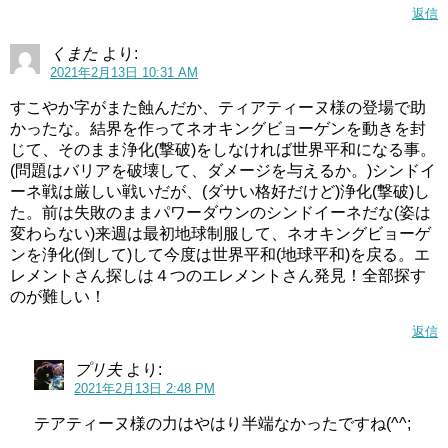
返信
くまた
より:
2021年2月13日 10:31 AM
すこやか字がまた蝕んだか、ティアティーヌ様の登場で助
かったな。結界を作ってネオキングビョーゲンを動きを封
じて、そのまま浄化(撃破)をしなければ世界平和になる事。
(問題はバリアを破壊して、ダメージを与えるか。)シンドイ
ーネ戦は厳しい戦いだが、(ダサい格好だけど)浄化(撃破)し
た。前は失敗のままパワーダウンのシンドイーネだな(姿は
変わらない)来週は最初地球制服して、ネオキングビョーゲ
ンを浄化(倒して)して今度は世界平和(地球平和)を戻る。エ
レメントさん探しは４つのエレメントさん発見！全部探す
のが難しい！
返信
プリ夫
より:
2021年2月13日 2:48 PM
テアティーヌ様の力はやはり半端なかったですね(^^;