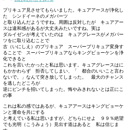
プリキュア見させてもらいました。キュアアースが浄化し
た シンドイーネのメガパーツ
と取り込んだようですね。周囲は反対したが キュアアー
スは違和感があるが大丈夫みたいですね。実は
ダルイゼンが考えていたのは キュアグレースがメガパー
ツをに取り込むことで
古（いにしえ）のプリキュア スーパープリキュア変身す
ることで スーパープリキュアならキングビョーケンを浄
化できると
これを言いたかったと私は思います。キュアグレースはに
もかかわらず 拒否してしまい、「 都合のいいこと言わ
ないで。」なんて突き放してしまった。 最大のチャンス
を逃したどころが
逆にピンチを招いてしまった。悔やみきれないとは正にこ
の事
これは私の感ではあるが、キュアアースはキングビョーケ
ンと運命を共にする
と考えている私は思いますが、どちらにせよ ９９％絶望
でも光明（こうみょう）見出す道はあると 私は信じま