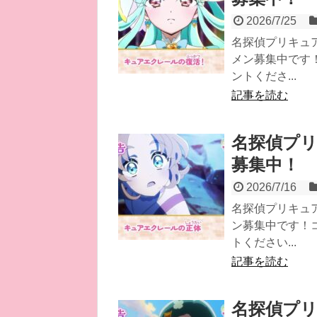
2026/7/25
名探偵プリキュ
メン募集中です
ントくださ...
記事を読む
名探偵プリ
募集中！
2026/7/16
名探偵プリキュ
ン募集中です！
トください...
記事を読む
名探偵プリ