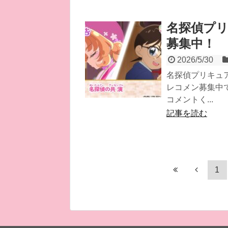
名探偵プリ
募集中！
2026/5/30
名探偵プリキュ
レコメン募集中
コメントく...
記事を読む
1