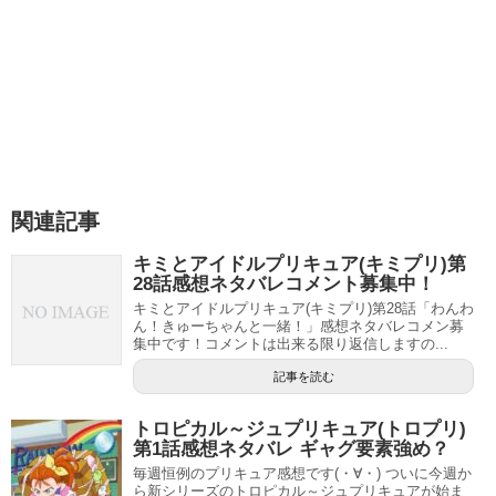
ど人間的にもできた人だという事がわかりますね
#precure
ビョーゲンズは人の人生まで蝕んでたんだね…
pic.twitter.com/gr0WqQEB2T
— たい㌠∞ (@milky_Dive)
November 21, 2020
関連記事
キミとアイドルプリキュア(キミプリ)第
そんな蜂須賀先生ですが、実はお医者さんを辞めてしまっ
28話感想ネタバレコメント募集中！
たようです。その理由はのどかちゃんの病気に関して全く
キミとアイドルプリキュア(キミプリ)第28話「わんわ
ん！きゅーちゃんと一緒！」感想ネタバレコメン募
わからず無力さを感じでいたからだそうで
集中です！コメントは出来る限り返信しますの...
これに対してのどかちゃんは先生のせいではなくビョーゲ
記事を読む
ンズのせいだったということを先生に伝えたかったみたい
トロピカル～ジュプリキュア(トロプリ)
ですが、ラビリンは「テアティーヌ聞かないと…」という
第1話感想ネタバレ ギャグ要素強め？
ことで打ち明けることはできませんでした。
毎週恒例のプリキュア感想です(・∀・) ついに今週か
ら新シリーズのトロピカル～ジュプリキュアが始ま