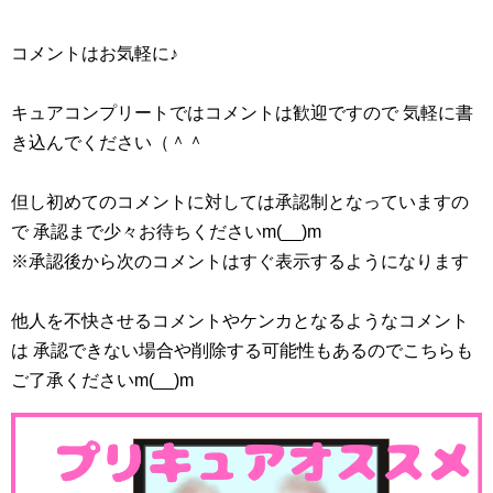
絶対高いな
コメントはお気軽に♪
#precure
pic.twitter.com/lh7DctBigI
キュアコンプリートではコメントは歓迎ですので 気軽に書
— きいちゃんのヒヒーン🐆🐝 (@Kitasanmizuho46)
き込んでください（＾＾
November 21, 2020
但し初めてのコメントに対しては承認制となっていますの
で 承認まで少々お待ちくださいm(__)m
過食花寺
#nitiasa
#precure
pic.twitter.com/GffeNXCBcz
※承認後から次のコメントはすぐ表示するようになります
— ぱく (@pac_amniotic)
November 21, 2020
他人を不快させるコメントやケンカとなるようなコメント
は 承認できない場合や削除する可能性もあるのでこちらも
スポンサーリンク
ご了承くださいm(__)m