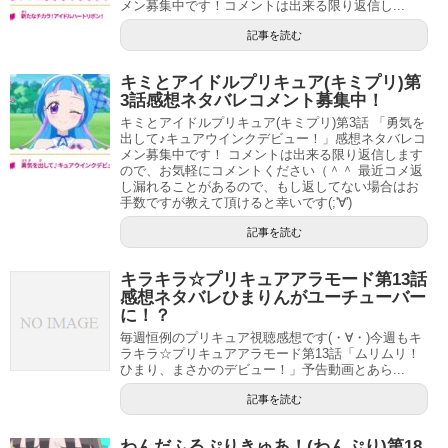
メン募集中です！コメントは出来る限り返信し...
ダルイゼン君もそうですが幹部皆さん、ロープレでクラス
記事を読む
チェンジしたような感じがします笑
キミとアイドルプリキュア(キミプリ)第
スポンサーリンク
3話感想ネタバレコメント募集中！
キミとアイドルプリキュア(キミプリ)第3話 「勇気を
出して♪キュアウインクデビュー！」感想ネタバレコ
メン募集中です！ コメントは出来る限り返信します
ので、お気軽にコメントください（＾＾ 最近コメ返
し漏れることがあるので、もし返してない場合はお
手数ですが教えて頂けると幸いです(;'∀')
記事を読む
キラキラ☆プリキュアアラモード第13話
感想ネタバレひまりんがユーチューバー
に！？
毎週恒例のプリキュア視聴感想です(・∀・)今週もキ
ラキラ☆プリキュアアラモード第13話「ムリムリ！
ひまり、まさかのデビュー！」予告動画とあら...
記事を読む
何がどうなって医師のギガビョーゲンからこれが(笑)？
わんだふるぷりきゅあ！(わんぷり)第18