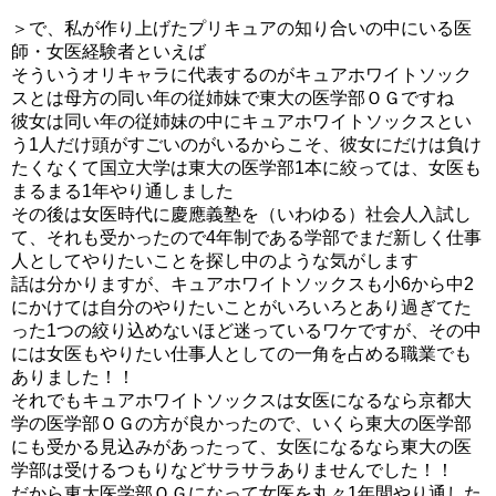
＞で、私が作り上げたプリキュアの知り合いの中にいる医
師・女医経験者といえば
そういうオリキャラに代表するのがキュアホワイトソック
スとは母方の同い年の従姉妹で東大の医学部ＯＧですね
彼女は同い年の従姉妹の中にキュアホワイトソックスとい
う1人だけ頭がすごいのがいるからこそ、彼女にだけは負け
たくなくて国立大学は東大の医学部1本に絞っては、女医も
まるまる1年やり通しました
その後は女医時代に慶應義塾を（いわゆる）社会人入試し
て、それも受かったので4年制である学部でまだ新しく仕事
人としてやりたいことを探し中のような気がします
話は分かりますが、キュアホワイトソックスも小6から中2
にかけては自分のやりたいことがいろいろとあり過ぎてた
った1つの絞り込めないほど迷っているワケですが、その中
には女医もやりたい仕事人としての一角を占める職業でも
ありました！！
それでもキュアホワイトソックスは女医になるなら京都大
学の医学部ＯＧの方が良かったので、いくら東大の医学部
にも受かる見込みがあったって、女医になるなら東大の医
学部は受けるつもりなどサラサラありませんでした！！
だから東大医学部ＯＧになって女医を丸々1年間やり通した