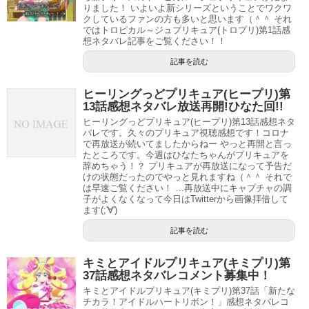
りました！ いよいよ新シリーズということでワクワ
しかしその後は海外の研究機関で転職して研究を行ってい
クしているファンの方も多いと思います（＾＾ それ
るそうです。
ではトロピカル～ジュプリキュア(トロプリ)第1話感
想ネタバレ記事をご覧ください！！
何かプリキュアらしかぬ（！？）現実的で実際にありそう
記事を読む
なストーリーですね(ﾟдﾟ)
ヒーリングっどプリキュア(ヒープリ)第
13話感想ネタバレ放送再開!ひなた回!!
ヒーリングっどプリキュア(ヒープリ)第13話感想ネタ
めっちゃイケメンになった
バレです。久々のプリキュア視聴感想です！コロナ
で再放送が続いてましたからねー やっと再開と言っ
#precure
pic.twitter.com/IDO0hYZ6fK
たところです。今週はひなたちゃんがプリキュアを
辞めちゃう！？ プリキュアが再放送になって予告だ
— きいちゃんのヒヒーン🐆🐝 (@Kitasanmizuho46)
けの状態だったのでやっと見れますね（＾＾ それで
は早速ご覧ください！ …再放送中にキャプチャの調
November 21, 2020
子がよくなくなって今日はTwitterから画像拝借して
ます(;'∀')
記事を読む
そしてダルイゼン君はキングビョーゲン様に触発されてメ
ガパーツで進化！
キミとアイドルプリキュア(キミプリ)第
37話感想ネタバレコメント募集中！
さらにイケメンになりましたねー
キミとアイドルプリキュア(キミプリ)第37話「新たな
チカラ！アイドルハートリボン！」感想ネタバレコ