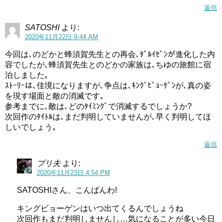
返信
第34話はちゆちゃん回！
SATOSHI
より:
2020年11月22日 9:44 AM
今回は､のどかと蜂須賀先生との再会､ﾀﾞﾙｲｾﾞﾝが進化した内
言う奴一発殴りたいね
容でしたが､蜂須賀先生とのどかの家族は､ちゆの旅館に宿
#precure
pic.twitter.com/qkP2AwKNFg
泊しました｡
ｽﾄｰﾘｰは､佳境になりますが､争点は､ｷﾝｸﾞﾋﾞｮｰｹﾞﾝが､真の姿
— オトモあいるー (@ayru7)
November 22, 2020
を現す場面と敵の消滅です｡
参考までに､敵は､どのﾀｲﾐﾝｸﾞで消滅するでしょうか?
次回作のﾀｲﾄﾙは､まだ判明していませんが､早く判明してほ
第34話はキュアフォンテーヌのちゆちゃん回です！
しいでしょう｡
返信
どうやら陸上でライバル出現みたいですねー結構煽られて
ますが果たしてどうなることやら(^^;
プリ夫
より:
2020年11月23日 4:54 PM
しかし追加戦士登場後もこうやって既存のキャラの個人回
SATOSHIさん、こんばんわ!
が多いのはいいですね。追加戦士後は影が薄くなってしま
うことも多いので(;´∀｀)
キングビョーゲンはいつ出てくるんでしょうね
次回作もまだ判明しませんし…気になることが多い今日