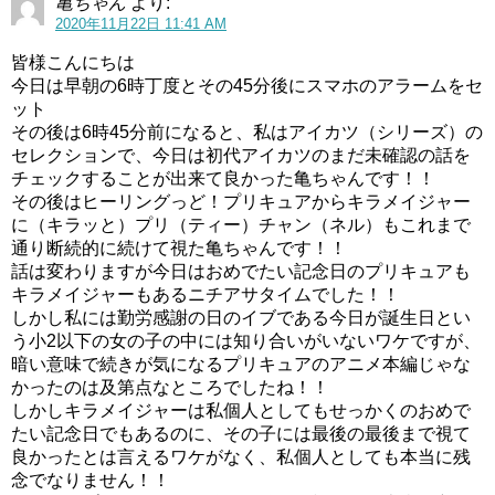
亀ちゃん
より:
2020年11月22日 11:41 AM
皆様こんにちは
今日は早朝の6時丁度とその45分後にスマホのアラームをセ
ット
その後は6時45分前になると、私はアイカツ（シリーズ）の
セレクションで、今日は初代アイカツのまだ未確認の話を
チェックすることが出来て良かった亀ちゃんです！！
その後はヒーリングっど！プリキュアからキラメイジャー
に（キラッと）プリ（ティー）チャン（ネル）もこれまで
通り断続的に続けて視た亀ちゃんです！！
話は変わりますが今日はおめでたい記念日のプリキュアも
キラメイジャーもあるニチアサタイムでした！！
しかし私には勤労感謝の日のイブである今日が誕生日とい
う小2以下の女の子の中には知り合いがいないワケですが、
暗い意味で続きが気になるプリキュアのアニメ本編じゃな
かったのは及第点なところでしたね！！
しかしキラメイジャーは私個人としてもせっかくのおめで
たい記念日でもあるのに、その子には最後の最後まで視て
良かったとは言えるワケがなく、私個人としても本当に残
念でなりません！！