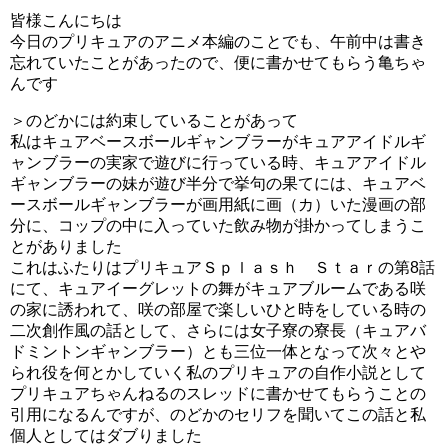
皆様こんにちは
今日のプリキュアのアニメ本編のことでも、午前中は書き
忘れていたことがあったので、便に書かせてもらう亀ちゃ
んです
＞のどかには約束していることがあって
私はキュアベースボールギャンブラーがキュアアイドルギ
ャンブラーの実家で遊びに行っている時、キュアアイドル
ギャンブラーの妹が遊び半分で挙句の果てには、キュアベ
ースボールギャンブラーが画用紙に画（カ）いた漫画の部
分に、コップの中に入っていた飲み物が掛かってしまうこ
とがありました
これはふたりはプリキュアＳｐｌａｓｈ Ｓｔａｒの第8話
にて、キュアイーグレットの舞がキュアブルームである咲
の家に誘われて、咲の部屋で楽しいひと時をしている時の
二次創作風の話として、さらには女子寮の寮長（キュアバ
ドミントンギャンブラー）とも三位一体となって次々とや
られ役を何とかしていく私のプリキュアの自作小説として
プリキュアちゃんねるのスレッドに書かせてもらうことの
引用になるんですが、のどかのセリフを聞いてこの話と私
個人としてはダブりました