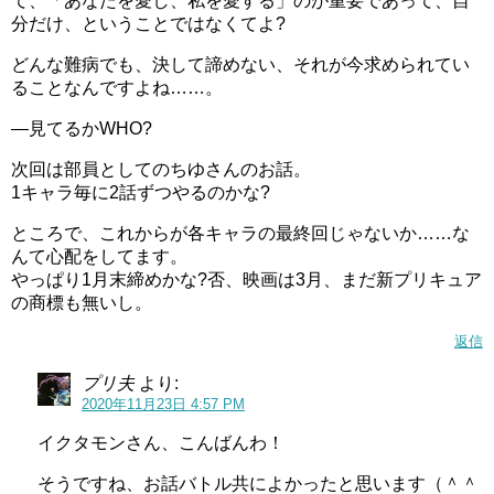
て、「あなたを愛し、私を愛する」のが重要であって、自
分だけ、ということではなくてよ?
どんな難病でも、決して諦めない、それが今求められてい
ることなんですよね……。
―見てるかWHO?
次回は部員としてのちゆさんのお話。
1キャラ毎に2話ずつやるのかな?
ところで、これからが各キャラの最終回じゃないか……な
んて心配をしてます。
やっぱり1月末締めかな?否、映画は3月、まだ新プリキュア
の商標も無いし。
返信
プリ夫
より:
2020年11月23日 4:57 PM
イクタモンさん、こんばんわ！
そうですね、お話バトル共によかったと思います（＾＾