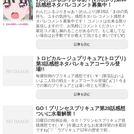
話感想ネタバレコメント募集中！
#precure
#プリキュア
pic.twitter.com/HNGpNUyTds
わんだふるぷりきゅあ！(わんぷり)第18話「まゆの気
持ち、ユキの気持ち」感想ネタバレコメント感想ネ
— (ミラクル推し)Pパパ (@miracle__Papa)
November
タバレコメント募集中です！ コメントは出来る限り
返信しますので、お気軽にコメントください（＾＾
21, 2020
最近コメ返し漏れることがあるので、もし返してな
い場合はお手数ですが教えて頂けると幸いです(;'∀')
記事を読む
そんなダルイゼン君ですが、主治医・蜂須賀先生をギガビ
ョーゲンに(ﾟдﾟ)！
トロピカル～ジュプリキュア(トロプリ)
第3話感想ネタバレキュアコーラル登
場!!
これは何かの作戦かと思ったらどうやら単なる偶然でたま
毎週恒例のプリキュア感想です(・∀・)第3話はいよ
たま車で通っていたからだという笑
いよ二人目の戦士・キュアコーラル登場(ﾟдﾟ)！今ま
での紫のプリキュアとは違い何とも可愛ら...
記事を読む
スパークルｗ
#precure
pic.twitter.com/CSELinmzjx
GO！プリンセスプリキュア第28話感想
— 雪光 (@YukiAnilog)
November 21, 2020
ついに水着解禁！
日曜日の恒例企画、ＧＯ！プリンセスプリキュア視
聴感想です(・∀・)今週は大きなお友達待望の水着回
ですね(´▽｀*)プリキュア12年の歴史で初...
今週は戦闘よかったですねースパークルの蹴りからのこの