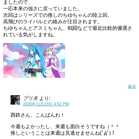
ましたので、
一応本来の強さに戻っていました。
次回はシリーズでの推しのちゆちゃんの陸上回。
高飛びのライバルとの絡みが注目されます。
— エールままの妻になったと思っているうすどん🎀🌸💗
ちゆちゃんとアスミちゃん、戦闘などで最近比較的優遇さ
💗🌸🎀 (@ah1772)
November 21, 2020
れている気がしますね。
今日はグレースが非常に良いことを言ってました。
支え合って生きてる…蜂須賀先生のおかげでビョーゲンズ
の蝕みを乗り越えたのどかちゃんが言うとさらに強く感じ
ますね。
返信
今週のお話は初めから終わりまでよくまとまっていて面白
プリ夫
より:
2020年11月23日 4:52 PM
かったですねーストーリーもよかったです（＾＾
西鉄さん、こんばんわ！
ヒーリングっどプリキュア(ヒープリ)第10話感想ネタバレラテ様がメガビョーゲン大量発生で大変！？
関連記事
ヒーリングっどプリキュア(ヒープリ)第12話感想ネタバレ バテテモータ…新幹部登場!!
関連記事
今週もよかったし、来週も面白そうですね（＾＾
推しということは来週は見逃せませんね(ﾟдﾟ)！