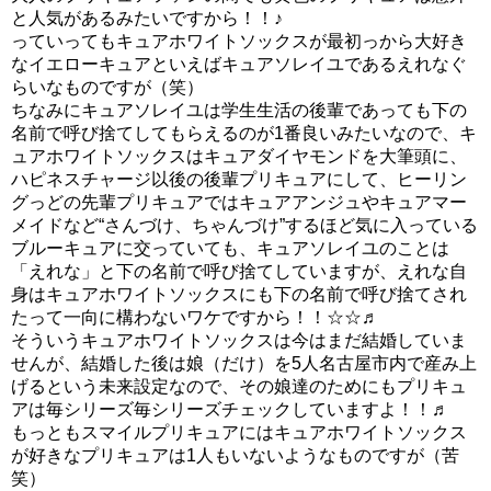
と人気があるみたいですから！！♪
っていってもキュアホワイトソックスが最初っから大好き
なイエローキュアといえばキュアソレイユであるえれなぐ
らいなものですが（笑）
ちなみにキュアソレイユは学生生活の後輩であっても下の
名前で呼び捨てしてもらえるのが1番良いみたいなので、キ
ュアホワイトソックスはキュアダイヤモンドを大筆頭に、
ハピネスチャージ以後の後輩プリキュアにして、ヒーリン
グっどの先輩プリキュアではキュアアンジュやキュアマー
メイドなど“さんづけ、ちゃんづけ”するほど気に入っている
ブルーキュアに交っていても、キュアソレイユのことは
「えれな」と下の名前で呼び捨てしていますが、えれな自
身はキュアホワイトソックスにも下の名前で呼び捨てされ
たって一向に構わないワケですから！！☆☆♬
そういうキュアホワイトソックスは今はまだ結婚していま
せんが、結婚した後は娘（だけ）を5人名古屋市内で産み上
げるという未来設定なので、その娘達のためにもプリキュ
アは毎シリーズ毎シリーズチェックしていますよ！！♬
もっともスマイルプリキュアにはキュアホワイトソックス
が好きなプリキュアは1人もいないようなものですが（苦
笑）