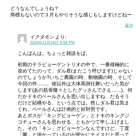
どうなんでしょうね？
商標もないので３月もやりそうな感じもしますけどねー
返信
イクタモン
より:
2020年11月24日 9:04 PM
こんばんは。ちょっと雑談をば。
初期のテラビョーゲントリオの中で、一番積極的に
攻めてたのって、ダル君(またこう呼びます)じゃない
のでしょうか?いちご農園の時、動物園の時、そして
今回の件……。彼以外は大体罵倒仕舞いだった気が
します(あの筋骨隆々としたグッさんでさえ……)。何
だかドキのベールさんを思い出しますね、だるそう
だけど結構やる、という点では。然しダル君は気ま
ぐれ、ベールさんは計画的と好対照です。
あとボスが「キングビョーゲン」とドキのキングジ
コチューさんを思わせる、ともかつて申し上げまし
た。その「キン」グビョーゲンなんですけど、丁度
「菌」と掛かっているのが密かにナイスだと思って