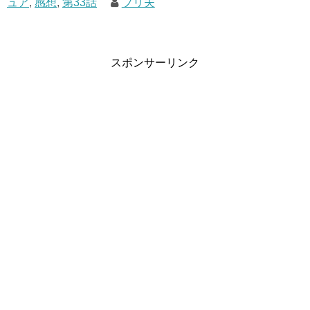
ュア
,
感想
,
第33話
プリ夫
旅館の部屋食いいですねー(´▽｀*)
のんびり温泉に入った後にこういうご馳走が出てくるとめ
ちゃくちゃテンションあがりますよね（＾＾
スポンサーリンク
最近は旅行でコロナで行けてないですが…。コロナ第３波
が来る前に行っておけばとちょっと後悔しております( ；
∀；)
のどかちゃんもおいしい料理にこの表情。可愛いですね(´▽
｀*)
のどかちゃんのお父さん、お母さんもこの蜂須賀先生には
相当恩を感じているようでそれで今回のような会食となっ
たようです。
すごいお礼言ってましたもんねー
いくらお医者さんでもここまで感謝されるという事はよほ