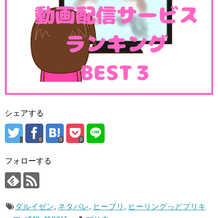
シェアする
責任を感じて…
#precure
#ヒープリ
#nitiasa
pic.twitter.com/QpdqaW7MlF
0
0
0
— 実況野郎ななーりん (@Nir7YE)
November 21, 2020
フォローする
そしてのどかちゃんのお父さん、お母さん、そしてあすみ
ちゃんで先生を連れてちゆちゃんの旅館・沢泉へ！
ダルイゼン
,
ネタバレ
,
ヒープリ
,
ヒーリングっどプリキ