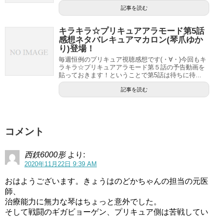
記事を読む
表情がよかった笑
キラキラ☆プリキュアアラモード第5話
感想ネタバレキュアマカロン(琴爪ゆか
グレースの迫力と台詞でグッときた
り)登場！
前半の先生エピソードからの説得力が凄い
#precure
毎週恒例のプリキュア視聴感想です(・∀・)今回もキ
ラキラ☆プリキュアアラモード第５話の予告動画を
pic.twitter.com/3cz6oFKBl8
貼っておきます！ということで第5話は待ちに待...
記事を読む
スポンサーリンク
コメント
西鉄6000形
より:
2020年11月22日 9:39 AM
おはようございます。きょうはのどかちゃんの担当の元医
師、
治療能力に無力な琴はちょっと意外でした。
そして戦闘のギガビョーゲン、プリキュア側は苦戦してい