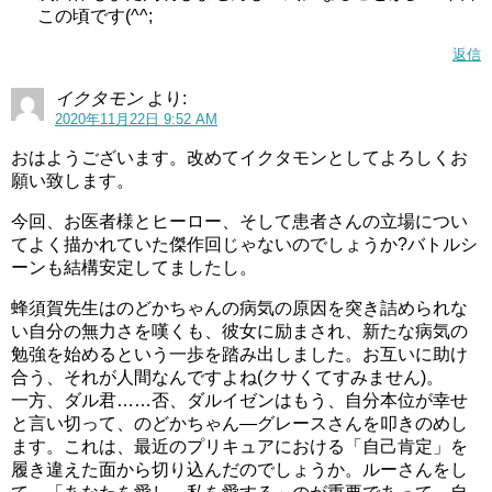
ということは35話はひなたちゃん回かな？
この頃です(^^;
返信
ヒーリングっどプリキュア(ヒープリ)第38話感想ネタバレ沢泉ちゆは二刀流！
関連記事
ヒーリングっどプリキュア(ヒープリ)最終回(第45話)感想ネタバレ大人化はなし！？
関連記事
イクタモン
より:
2020年11月22日 9:52 AM
おはようございます。改めてイクタモンとしてよろしくお
願い致します。
今回、お医者様とヒーロー、そして患者さんの立場につい
てよく描かれていた傑作回じゃないのでしょうか?バトルシ
ーンも結構安定してましたし。
蜂須賀先生はのどかちゃんの病気の原因を突き詰められな
い自分の無力さを嘆くも、彼女に励まされ、新たな病気の
勉強を始めるという一歩を踏み出しました。お互いに助け
合う、それが人間なんですよね(クサくてすみません)。
一方、ダル君……否、ダルイゼンはもう、自分本位が幸せ
と言い切って、のどかちゃん―グレースさんを叩きのめし
ます。これは、最近のプリキュアにおける「自己肯定」を
履き違えた面から切り込んだのでしょうか。ルーさんをし