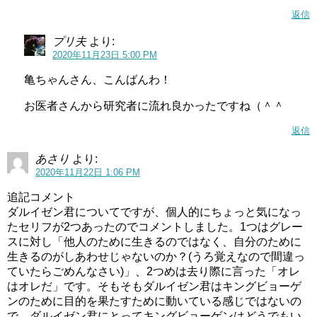
返信
プリ夫
より:
2020年11月23日 5:00 PM
亀ちゃんさん、こんばんわ！
お医者さんから研究者に流れ良かったですね（＾＾
返信
あさり
より:
2020年11月22日 1:06 PM
追記コメント
ダルイゼン君についてですが、個人的にちょっと気になっ
たセリフが2つあったのでコメントしました。1つはグレー
スに対し「他人のために生きるのではなく、自分のために
生きるのがしあわせじゃないのか？(うろ覚えなので間違っ
ていたらごめんなさい)」、2つめは去り際に言った「オレ
はオレだ」です。そもそもダルイゼン君はキングビョーゲ
ンのために目的を果たすために動いている感じではないの
で、ダルイゼン君にとってキングビョーゲンはどうでもい