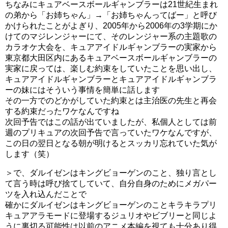
ちなみにキュアベースボールギャンブラーは21世紀生まれ
の弟から「お姉ちゃん」→「お姉ちゃんってばー」と呼び
かけられたことがよぎり、2005年から2006年の3学期にか
けてのマジレンジャーにて、そのレンジャー系の主題歌の
カラオケ大会を、キュアアイドルギャンブラーの実家から
東京都大田区内にあるキュアベースボールギャンブラーの
実家に戻っては、楽しむ約束をしていたことを思い出し、
キュアアイドルギャンブラーとキュアアイドルギャンブラ
ーの妹にはそういう事情を簡単に話します
その一方でのどかがしていた約束とは主治医の先生と再会
する約束だったワケなんですね
次回予告ではこの話が出ていましたが、私個人としては前
週のプリキュアの次回予告で言っていたワケなんですが、
この日の翌日となる朝が明けるとスッカリ忘れていた気が
します（笑）
＞で、ダルイゼンはキングビョーゲンのこと、独り言とし
て言う時は呼び捨てしていて、自分自身のためにメガパー
ツを入れ込んだことで
確かにダルイゼンはキングビョーゲンのことキラキラプリ
キュアアラモードに登場するジュリオやビブリーと同じよ
うに裏切る可能性は以前のアニメ本編を視ても十分あり得