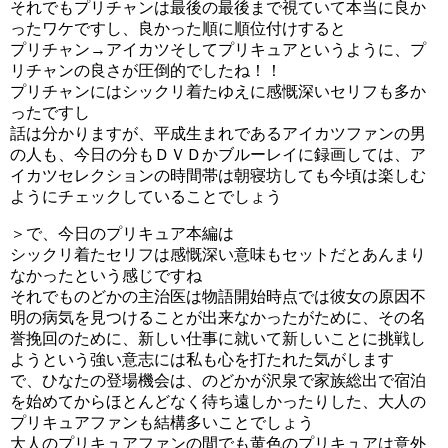
それでもプリチャンは最後の最後まで視ていて本当に良か
ったワケですし、良かった順に順位付けすると
プリチャン→アイカツそしてプリキュアというように、プ
リチャンの良さが圧倒的でしたね！！
プリチャンにはシックリ着たゆえに感慨深いセリフも多か
ったですし
話は分かりますが、平成生まれであるアイカツファンの男
の人も、今日の分もＤＶＤかブルーレイに録画しては、ア
イカツセレクションの時間帯は朝寝坊しても今頃は楽しむ
ようにチェックしていることでしょう
＞で、今日のプリキュア本編は
シックリ着たセリフは感慨深い意味もセットだとあんまり
なかったという感じですね
それでものどかの主治医は物語開始時点では彼女の原因不
明の病気を見つけることが出来なかったがために、その名
誉挽回のために、新しい仕事に就いて新しいことに挑戦し
ようという強い意志には私も心を打たれた気がします
で、ひなたの登場機会は、のどかが沢泉で家族総出で宿泊
を始めてからほとんどなく待ち遠しかったりした、大人の
プリキュアファンも結構多いことでしょう
大人のプリキュアファンの間でも黄色のプリキュアは意外