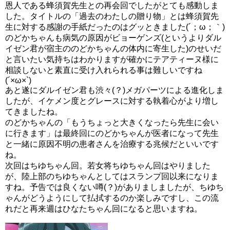
恩人である蜂須賀先生との再会回でしたがとても感動しま
した。タイトルの「過去のわたしの贈り物」とは蜂須賀先
生に対する感謝の手紙だったのはグッときました(´；ω；｀)
のどかちゃんも病気の原因がビョーゲンズ(というよりダル
イゼン君が宿主ののどかちゃんの体内に寄生した)のせいだ
と言いたい気持ちはわかりますが確かにテアティーヌ様に
相談しないと素直に受け入れられる事は難しいですね
(´×ω×`)
あと遂にダルイゼン君も渋々(？)メガパーツによる進化しま
したが、イケメン度とグレースに対する執着心がより増し
てきましたね。
のどかちゃんの「もうちょっと大きくなったら先生に会い
に行きます」は最終回にのどかちゃんが医者になって先生
と一緒に原因不明の患者さんを治療する兆候だといいです
ね。
次回はちゆちゃん回。若女将ちゆちゃん回はやりました
が、陸上部のちゆちゃんとしてはスランプ回以来になりま
すね。予告では良くない噂(？)がありましましたが、ちゆち
ゃんがどうようにして払拭するのか楽しみですし、この流
れだと再来週はひなたちゃん回になると思いますね。