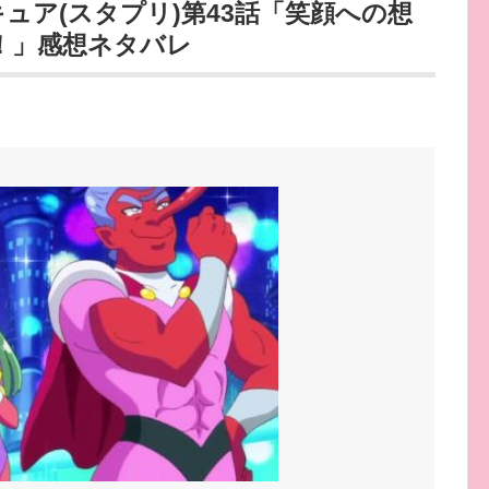
ュア(スタプリ)第43話「笑顔への想
！」感想ネタバレ