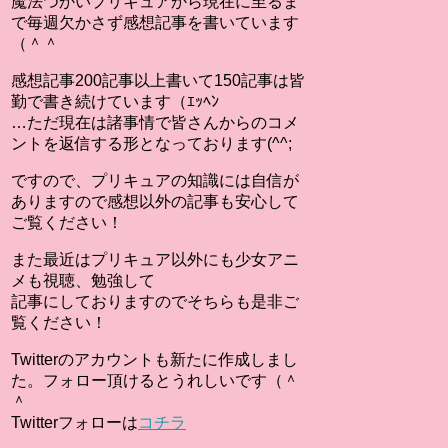
魔法つかいプリキュアから現在に至るま
で毎週欠かさず感想記事を書いています
（＾＾
感想記事200記事以上書いて150記事は皆
勤で書き続けています（ｴｯﾍﾝ
…ただ現在は諸事情で皆さんからのコメ
ントを返信する形となっております(^^;
ですので、プリキュアの知識には自信が
ありますので感想以外の記事も安心して
ご覧ください！
また最近はプリキュア以外にも少女アニ
メも視聴、勉強して
記事にしておりますのでそちらも是非ご
覧ください！
Twitterのアカウントも新たに作成しまし
た。フォロー頂けるとうれしいです（＾
＾
Twitterフォローは
コチラ