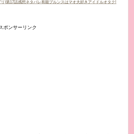
リ)第17話感想ネタバレ有能プルンスはマオ大好きアイドルオタク!
スポンサーリンク