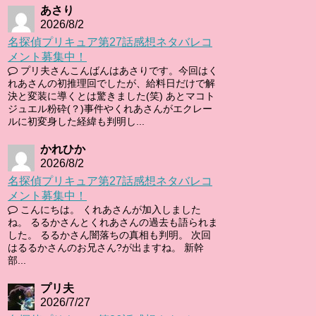
あさり
2026/8/2
名探偵プリキュア第27話感想ネタバレコ
メント募集中！
プリ夫さんこんばんはあさりです。今回はく
れあさんの初推理回でしたが、給料日だけで解
決と変装に導くとは驚きました(笑) あとマコト
ジュエル粉砕(？)事件やくれあさんがエクレー
ルに初変身した経緯も判明し...
かれひか
2026/8/2
名探偵プリキュア第27話感想ネタバレコ
メント募集中！
こんにちは。 くれあさんが加入しました
ね。 るるかさんとくれあさんの過去も語られま
した。 るるかさん闇落ちの真相も判明。 次回
はるるかさんのお兄さん?が出ますね。 新幹
部...
プリ夫
2026/7/27