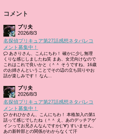
コメント
プリ夫
2026/8/3
名探偵プリキュア第27話感想ネタバレコ
メント募集中！
あさりさん、こんにちわ！ 確かに少し無理
くりな感じしましたね笑 まあ、女児向けなので
これはこれで良いかと（＾＾ そうですね、16歳
のお姉さんということでその辺の立ち回りやお
話が楽しみです！ なん...
プリ夫
2026/8/3
名探偵プリキュア第27話感想ネタバレコ
メント募集中！
かれひかさん、こんにちわ！ 本格加入の第1
話って感じでしたね（＾＾ え、あのデッチアゲ
インってお兄さんなんですか(;'∀') すいません、
あの新幹部との関係がわからなくて汗