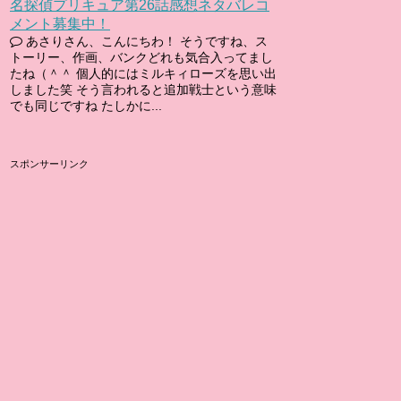
名探偵プリキュア第26話感想ネタバレコ
メント募集中！
あさりさん、こんにちわ！ そうですね、ス
トーリー、作画、バンクどれも気合入ってまし
たね（＾＾ 個人的にはミルキィローズを思い出
しました笑 そう言われると追加戦士という意味
でも同じですね たしかに...
スポンサーリンク