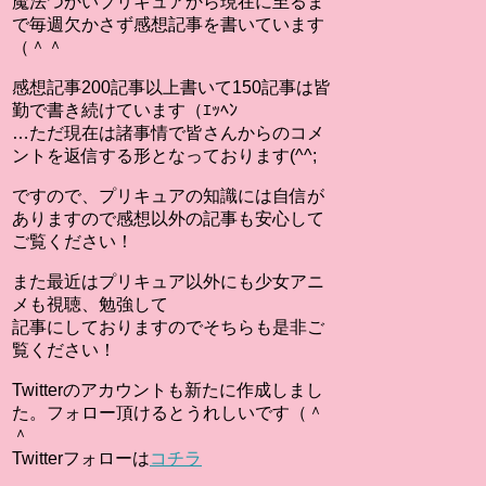
魔法つかいプリキュアから現在に至るま
で毎週欠かさず感想記事を書いています
（＾＾
感想記事200記事以上書いて150記事は皆
勤で書き続けています（ｴｯﾍﾝ
…ただ現在は諸事情で皆さんからのコメ
ントを返信する形となっております(^^;
ですので、プリキュアの知識には自信が
ありますので感想以外の記事も安心して
ご覧ください！
また最近はプリキュア以外にも少女アニ
メも視聴、勉強して
記事にしておりますのでそちらも是非ご
覧ください！
Twitterのアカウントも新たに作成しまし
た。フォロー頂けるとうれしいです（＾
＾
Twitterフォローは
コチラ