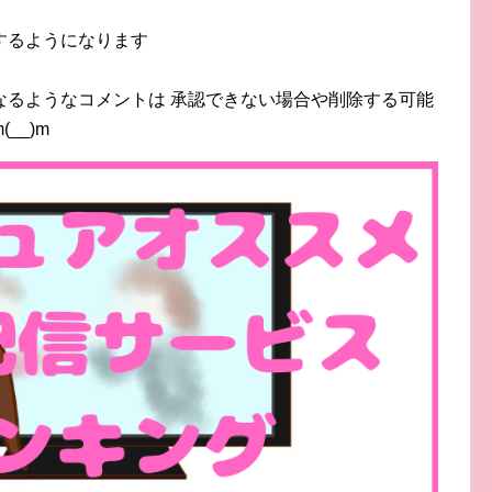
するようになります
なるようなコメントは 承認できない場合や削除する可能
__)m