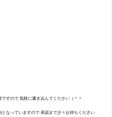
迎ですので 気軽に書き込んでください（＾＾
制となっていますので 承認まで少々お待ちください