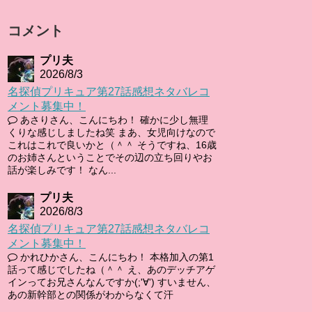
コメント
プリ夫
2026/8/3
名探偵プリキュア第27話感想ネタバレコ
メント募集中！
あさりさん、こんにちわ！ 確かに少し無理
くりな感じしましたね笑 まあ、女児向けなので
これはこれで良いかと（＾＾ そうですね、16歳
のお姉さんということでその辺の立ち回りやお
話が楽しみです！ なん...
プリ夫
2026/8/3
名探偵プリキュア第27話感想ネタバレコ
メント募集中！
かれひかさん、こんにちわ！ 本格加入の第1
話って感じでしたね（＾＾ え、あのデッチアゲ
インってお兄さんなんですか(;'∀') すいません、
あの新幹部との関係がわからなくて汗