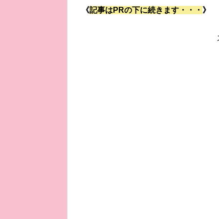
《
記事はPRの下に続きます・・・
》