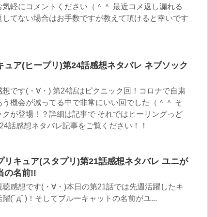
お気軽にコメントください（＾＾ 最近コメ返し漏れる
返してない場合はお手数ですが教えて頂けると幸いです
ュア(ヒープリ)第24話感想ネタバレ ネブソック
想です(・∀・) 第24話はピクニック回！コロナで自粛
あう機会が減ってる中で非常にいい回でした（＾＾ そ
ックが登場！？詳細は記事で それではヒーリングっど
第24話感想ネタバレ記事をご覧ください！！
リキュア(スタプリ)第21話感想ネタバレ ユニが
の名前!!
聴感想です(・∀・)本日の第21話では先週活躍したキ
(ﾟдﾟ)！そしてブルーキャットの名前がユ...