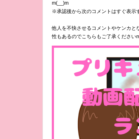
m(__)m
※承認後から次のコメントはすぐ表示
他人を不快させるコメントやケンカと
性もあるのでこちらもご了承くださいm(