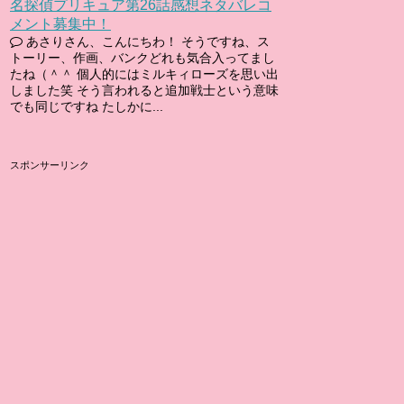
名探偵プリキュア第26話感想ネタバレコ
メント募集中！
あさりさん、こんにちわ！ そうですね、ス
トーリー、作画、バンクどれも気合入ってまし
たね（＾＾ 個人的にはミルキィローズを思い出
しました笑 そう言われると追加戦士という意味
でも同じですね たしかに...
スポンサーリンク