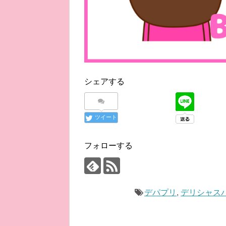
シェアする
ツイート
フォローする
デパプリ
,
デリシャス