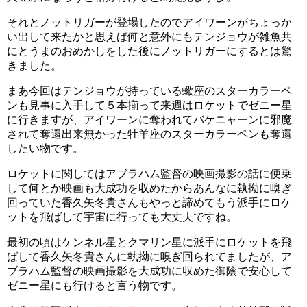
それとノットリガーが登場したのでアイワーンがちょっか
い出して来たかと思えば何と意外にもテンジョウが雑魚共
にとうまのおめかしをした後にノットリガーにするとは驚
きました。
まあ今回はテンジョウが持っている蠍座のスターカラーペ
ンも見事に入手して５本揃って来週はロケットでゼニー星
に行きますが、アイワーンに奪われてバケニャーンに邪魔
されて奪還出来無かった牡羊座のスターカラーペンも奪還
したい物です。
ロケットに関してはアブラハム監督の映画撮影の話に便乗
して何とか映画も大成功を収めたからあんなに執拗に嗅ぎ
回っていた香久矢冬貴さんもやっと諦めてもう派手にロケ
ットを飛ばして宇宙に行っても大丈夫ですね。
最初の頃はケンネル星とクマリン星に派手にロケットを飛
ばして香久矢冬貴さんに執拗に嗅ぎ回られてましたが、ア
ブラハム監督の映画撮影を大成功に収めた御陰で安心して
ゼニー星にも行けると言う物です。