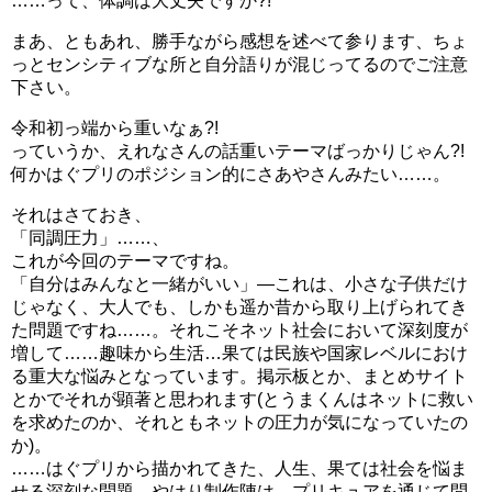
……って、体調は大丈夫ですか?!
まあ、ともあれ、勝手ながら感想を述べて参ります、ちょ
っとセンシティブな所と自分語りが混じってるのでご注意
下さい。
令和初っ端から重いなぁ?!
っていうか、えれなさんの話重いテーマばっかりじゃん?!
何かはぐプリのポジション的にさあやさんみたい……。
それはさておき、
「同調圧力」……、
これが今回のテーマですね。
「自分はみんなと一緒がいい」―これは、小さな子供だけ
じゃなく、大人でも、しかも遥か昔から取り上げられてき
た問題ですね……。それこそネット社会において深刻度が
増して……趣味から生活…果ては民族や国家レベルにおけ
る重大な悩みとなっています。掲示板とか、まとめサイト
とかでそれが顕著と思われます(とうまくんはネットに救い
を求めたのか、それともネットの圧力が気になっていたの
か)。
……はぐプリから描かれてきた、人生、果ては社会を悩ま
せる深刻な問題。やはり制作陣は、プリキュアを通じて問