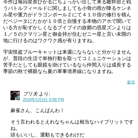
今作は毎回星奈ひかるにちょっかい出して来る敵幹部と戦
うバトルフィールドに関しましても小骨の雨が降るケンネ
ル星や重力がドラゴンボールＺにて４１０倍の修行を積ん
だベジータにたかが１０倍と自慢する本物のアホで聞いて
いる方が恥ずかしくなるプイプイの故郷の惑星ズンよりは
１／５のクマリン星と御金持が住むゼニー星と言い未開の
地に行けるのはワクワク感が有りますね。
宇宙怪盗ブルーキャットは来週にならないと分かりません
が、普段の生活で単独行動を取ってコミュニケーションは
苦手だとしても眼鏡を掛けているなら仲間入りは成長する
季節の秋で裸眼なら夏の軍事境界線になりますね。
返信
プリ夫
より:
2019年5月5日 9:08 PM
麻雀さん、こんばんわ！
そう言われるとえれなちゃんは相当なハイブリットです
ね。
頭もいいし、運動もできるわけだ