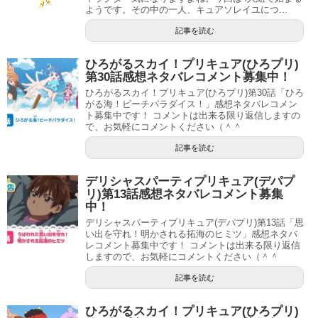
ようです。その中の一人、キュアソレイユにつ...
こんな小さな子供もノットリガーに変えてしまうとはテン
記事を読む
ジョウさんえげつないですね。
ひろがるスカイ！プリキュア(ひろプリ)
第30話感想ネタバレコメント募集中！
ひろがるスカイ！プリキュア(ひろプリ)第30話「ひろ
がる海！ビーチパラダイス！」感想ネタバレコメン
ト募集中です！ コメントは出来る限り返信しますの
で、お気軽にコメントください（＾＾
記事を読む
デリシャスパーティプリキュア(デパプ
リ)第13話感想ネタバレコメント募集
中！
デリシャスパーティプリキュア(デパプリ)第13話「思
い出を守れ！明かされる拓海のヒミツ」感想ネタバ
レコメント募集中です！ コメントは出来る限り返信
しますので、お気軽にコメントください（＾＾
そんなとうまくんの武器であるハンマーをキュアソレイユ
記事を読む
が破壊し、最後はサザンクロスショットで浄化しました
ね。
ひろがるスカイ！プリキュア(ひろプリ)