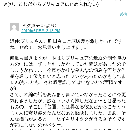
ｗ(ｦﾁ、これだからプリキュアは止められない)
返信
イクタモン
より:
2019年5月5日 3:13 PM
追伸:プリ夫さん、昨日今日と寒暖差が激しかったです
ね。せめて、お見舞い申し上げます。
何度も書きますが、やはりプリキュアの最近の制作陣の
方の中には、ずっと引っかかっていた問題があったので
しょうかね……。今気がかりなみんなの悩みを何とか作
品を通じて伝えたいと思ったフシがあったのかもしれま
せん(もっとも、それ程意識してはいないとの実情です
が)。
さて、本編の話をあんまり書いていなかったことに今更
気付きましたが、妙なララさん推しだなぁ〜とは思った
ものの、そこは「普通」とは異なる彼女だからこそとう
まくんに寄り添えたんだなぁと感慨しました。まあ、そ
んな描写があると、またイキリオタクがうるさそうです
が気にしないのがベター。