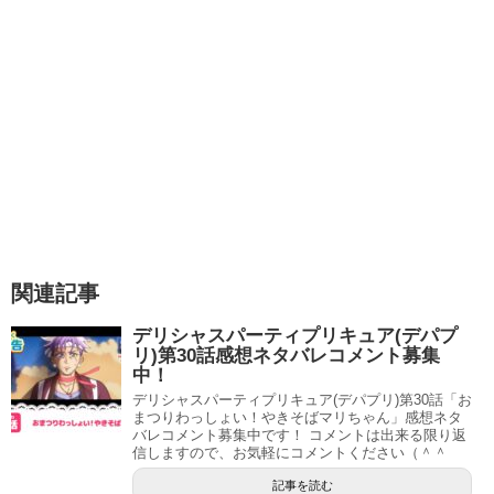
言…・
スポンサーリンク
関連記事
デリシャスパーティプリキュア(デパプ
リ)第30話感想ネタバレコメント募集
中！
デリシャスパーティプリキュア(デパプリ)第30話「お
まつりわっしょい！やきそばマリちゃん」感想ネタ
うーん、やっぱり小さい頃は他の家の違う部分が気になり
バレコメント募集中です！ コメントは出来る限り返
信しますので、お気軽にコメントください（＾＾
ますからね。私もそうでした。
記事を読む