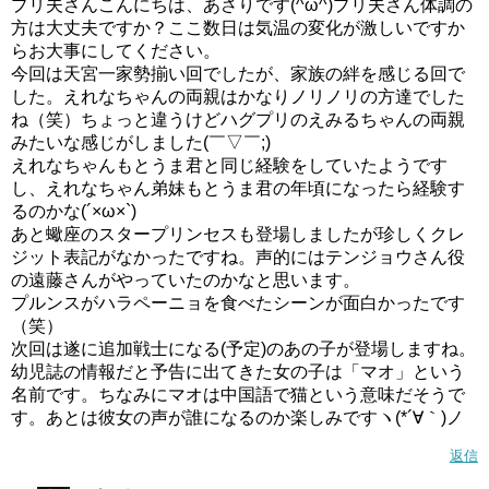
プリ夫さんこんにちは、あさりです(^ω^)プリ夫さん体調の
方は大丈夫ですか？ここ数日は気温の変化が激しいですか
らお大事にしてください。
今回は天宮一家勢揃い回でしたが、家族の絆を感じる回で
した。えれなちゃんの両親はかなりノリノリの方達でした
ね（笑）ちょっと違うけどハグプリのえみるちゃんの両親
みたいな感じがしました(￣▽￣;)
えれなちゃんもとうま君と同じ経験をしていたようです
し、えれなちゃん弟妹もとうま君の年頃になったら経験す
るのかな(´×ω×`)
あと蠍座のスタープリンセスも登場しましたが珍しくクレ
ジット表記がなかったですね。声的にはテンジョウさん役
の遠藤さんがやっていたのかなと思います。
昨日の夜39度近い熱が出てしまいまして、今は38度くらい
プルンスがハラペーニョを食べたシーンが面白かったです
に下がったので何とか感想記事書きました。ちょっと物足
（笑）
りなかったら申し訳ありませんm(__)m
次回は遂に追加戦士になる(予定)のあの子が登場しますね。
幼児誌の情報だと予告に出てきた女の子は「マオ」という
スタートゥインクルプリキュア(スタプリ)第32話感想ネタバレ ガルオウガはドジっ子？
関連記事
名前です。ちなみにマオは中国語で猫という意味だそうで
す。あとは彼女の声が誰になるのか楽しみですヽ(*´∀｀)ノ
スタートゥインクルプリキュア(スタプリ)第36話感想ネタバレ星空警察アン登場!!
関連記事
返信