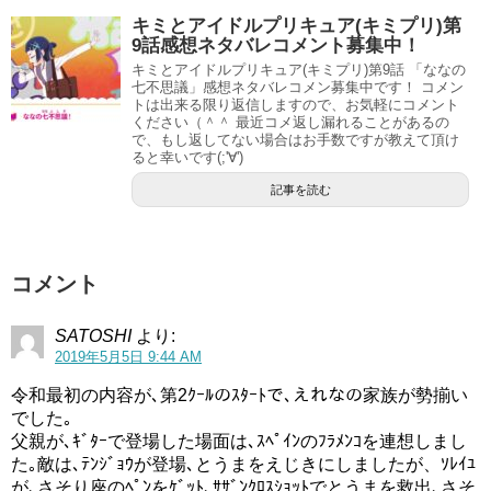
キミとアイドルプリキュア(キミプリ)第
9話感想ネタバレコメント募集中！
キミとアイドルプリキュア(キミプリ)第9話 「ななの
最後はとうまくんがお父さんとお母さんに謝ってめでた
七不思議」感想ネタバレコメン募集中です！ コメン
トは出来る限り返信しますので、お気軽にコメント
し、めでたし
ください（＾＾ 最近コメ返し漏れることがあるの
で、もし返してない場合はお手数ですが教えて頂け
スタートゥインクルプリキュア(スタプリ)第19話感想ネタバレ バケニャーンの正体はブルーキャット!!
関連記事
ると幸いです(;'∀')
スタートゥインクルプリキュア(スタプリ)第38話感想ネタバレ…バケニャーンじゃなくてハッケニャーン登場!!
関連記事
記事を読む
第15話は新キャラ宇宙怪盗登場！キュアコス
モ！？
コメント
SATOSHI
より:
2019年5月5日 9:44 AM
令和最初の内容が､第2ｸｰﾙのｽﾀｰﾄで､えれなの家族が勢揃い
でした｡
父親が､ｷﾞﾀｰで登場した場面は､ｽﾍﾟｲﾝのﾌﾗﾒﾝｺを連想しまし
た｡敵は､ﾃﾝｼﾞｮｳが登場､とうまをえじきにしましたが、ｿﾚｲﾕ
が､さそり座のﾍﾟﾝをｹﾞｯﾄ､ｻｻﾞﾝｸﾛｽｼｮｯﾄでとうまを救出､さそ