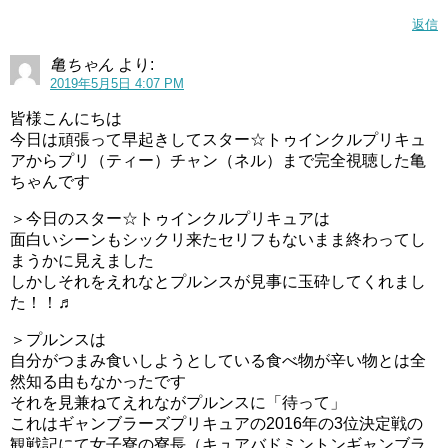
返信
亀ちゃん
より:
2019年5月5日 4:07 PM
皆様こんにちは
今日は頑張って早起きしてスター☆トゥインクルプリキュ
アからプリ（ティー）チャン（ネル）まで完全視聴した亀
ちゃんです
＞今日のスター☆トゥインクルプリキュアは
面白いシーンもシックリ来たセリフもないまま終わってし
まうかに見えました
しかしそれをえれなとプルンスが見事に玉砕してくれまし
た！！♬
＞プルンスは
自分がつまみ食いしようとしている食べ物が辛い物とは全
然知る由もなかったです
それを見兼ねてえれながプルンスに「待って」
これはギャンブラーズプリキュアの2016年の3位決定戦の
観戦記にて女子寮の寮長（キュアバドミントンギャンブラ