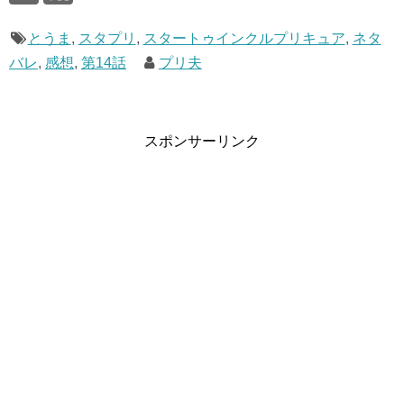
とうま
,
スタプリ
,
スタートゥインクルプリキュア
,
ネタ
バレ
,
感想
,
第14話
プリ夫
スポンサーリンク
中学生の子供がいるのに手をつないで一緒に踊る中のよさ
（笑
めちゃめちゃ仲がいいですね、ただえれなちゃんの弟のと
うまくんはそれに違和感を覚えてるみたいですね。
「こんな家族より普通の家に生まれたかった」と悲しい発