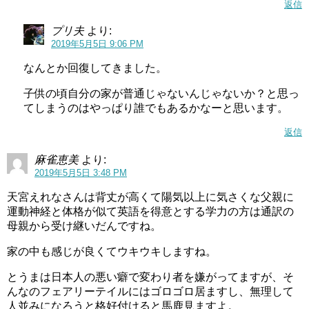
返信
プリ夫
より:
2019年5月5日 9:06 PM
なんとか回復してきました。
子供の頃自分の家が普通じゃないんじゃないか？と思っ
てしまうのはやっぱり誰でもあるかなーと思います。
返信
麻雀恵美
より:
2019年5月5日 3:48 PM
天宮えれなさんは背丈が高くて陽気以上に気さくな父親に
運動神経と体格が似て英語を得意とする学力の方は通訳の
母親から受け継いだんですね。
家の中も感じが良くてウキウキしますね。
とうまは日本人の悪い癖で変わり者を嫌がってますが、そ
んなのフェアリーテイルにはゴロゴロ居ますし、無理して
人並みになろうと格好付けると馬鹿見ますよ。