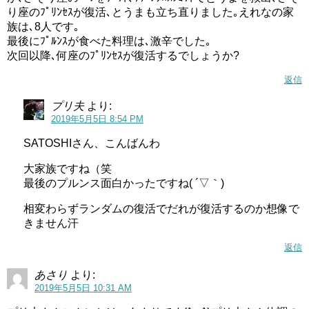
り座のﾌﾟﾘﾝｾｽが復活､とうまも立ち直りました｡えれなの家
族は､8人です｡
最後にﾌﾟﾙﾝｽが食べた料理は､激辛でした｡
次回以降､何座のﾌﾟﾘﾝｾｽが復活するでしょうか?
返信
第15話では新キャラの宇宙怪盗が登場します。巷では彼女
プリ夫
より:
がキュアコスモという噂もありますが…今から登場が楽し
2019年5月5日 8:54 PM
みです（＾＾
SATOSHIさん、こんばんわ
ネタバレ画像だと語尾が「ニャン」でしたが、やっぱりこ
大家族ですね（笑
の語尾で話すのかな？
最後のプルンス面白かったですね( ´▽｀)
ちょっと今回感想記事が少なめなのは申し訳ありません、
相変わらずランダムの復活でだれが復活するのか想像で
きません汗
風邪をひいてしまいました。
返信
あさり
より:
2019年5月5日 10:31 AM