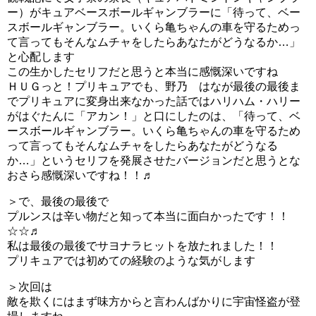
ー）がキュアベースボールギャンブラーに「待って、ベー
スボールギャンブラー。いくら亀ちゃんの車を守るためっ
て言ってもそんなムチャをしたらあなたがどうなるか…」
と心配します
この生かしたセリフだと思うと本当に感慨深いですね
ＨＵＧっと！プリキュアでも、野乃 はなが最後の最後ま
でプリキュアに変身出来なかった話ではハリハム・ハリー
がはぐたんに「アカン！」と口にしたのは、「待って、ベ
ースボールギャンブラー。いくら亀ちゃんの車を守るため
って言ってもそんなムチャをしたらあなたがどうなる
か…」というセリフを発展させたバージョンだと思うとな
おさら感慨深いですね！！♬
＞で、最後の最後で
プルンスは辛い物だと知って本当に面白かったです！！
☆☆♬
私は最後の最後でサヨナラヒットを放たれました！！
プリキュアでは初めての経験のような気がします
＞次回は
敵を欺くにはまず味方からと言わんばかりに宇宙怪盗が登