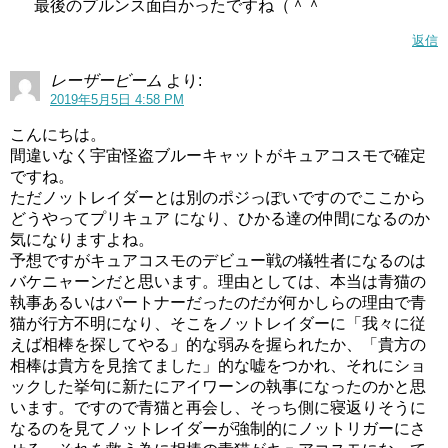
最後のプルンス面白かったですね（＾＾
返信
レーザービーム
より:
2019年5月5日 4:58 PM
こんにちは。
間違いなく宇宙怪盗ブルーキャットがキュアコスモで確定
ですね。
ただノットレイダーとは別のポジっぽいですのでここから
どうやってプリキュア になり、ひかる達の仲間になるのか
気になりますよね。
予想ですがキュアコスモのデビュー戦の犠牲者になるのは
バケニャーンだと思います。理由としては、本当は青猫の
執事あるいはパートナーだったのだが何かしらの理由で青
猫が行方不明になり、そこをノットレイダーに「我々に従
えば相棒を探してやる」的な弱みを握られたか、「貴方の
相棒は貴方を見捨てました」的な嘘をつかれ、それにショ
ックした挙句に新たにアイワーンの執事になったのかと思
います。ですので青猫と再会し、そっち側に寝返りそうに
なるのを見てノットレイダーが強制的にノットリガーにさ