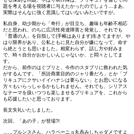
題を考える場を視聴者に与えたかったのでしょう…まあ、
実際はそんなに強く意識してはいないみたいですが。
私自身、幼少期から「奇行」が目立ち、趣味も年齢不相応
だと思われ、のちに広汎性発達障害と発覚し、それでも
「普通の人」を目指して(手帳はあります)生きてますが、や
はり限界があり、公私ともに見た自分が嫌になって、命す
ら絶とうとも思いました。相変わらず、話し方や好みま
で、時々自分がおかしいんじゃないか、と悶々としてま
す。
だから、前作のはぐプリと、今作のスタプリに救われた気
がするんです。「所詮商業目的のジャリ番だろ」とか「プ
リキュアにクサいイイハナシは要らない」とお思いになる
方々もいらっしゃるかもしれません。それでも、シリアス
なテーマを扱いつつも楽しませるプリキュアを、これから
も応援したいと思っております。
長文失礼いたしました。
次回、「あの子」が登場?!
……プルンスさん、ハラペーニョ丸呑みしちゃダメですよ