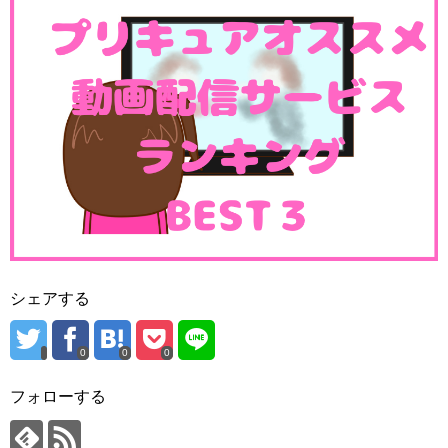
引用元：スタートゥインクルプリキュア第14話
こちらがえれなちゃんのお母さんとお父さん。
お父さんはメキシコ人でお母さんは日本人で通訳の仕事を
しているようです。
仕事先のメキシコで運命的な出会いをして欠航したとのこ
と。
お父さんめちゃめちゃ陽気でしたね(^^;
メキシコの方は確かに陽気なイメージありますが、本当に
シェアする
そんな感じなんでしょうか。
0
0
0
お母さんも同じような性格で非常に陽気！これは気の合う
二人ですね～
フォローする