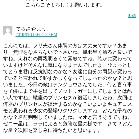
こちらこそよろしくお願いします。
返信
てらさや
より:
2019年5月5日 1:29 PM
こんにちは。プリ夫さん体調の方は大丈夫ですか？あま
り、無理をなさらないで下さいね。風邪早く治ると良いで
すね。えれなの両親明るくて素敵ですね。確かに変わって
いますけどそんなに気になりませんでしたよ。ひょっとし
てとうま君は反抗期なのかな？友達に自分の両親が変わっ
ていると言われて恥ずかしくなってしまったのかな？と思
いました。今日の敵はテンジョウさんでした。何と言う事
を子供にまで手を出してノットリガーにしてしまうとは酷
い人ですね。蠍座のプリンセスが復活しましたね。次回は
何座のプリンセスが復活するのかな？いよいよキュアコス
モと思われる少女の登場ワクワクしますね。どんな子なの
かな？名前判明していましたね。マオと言うそうですね。
ゼニー星は、ララによると危険な星の様です。さて？どん
な星？次回を楽しみに待ちたいと思います。