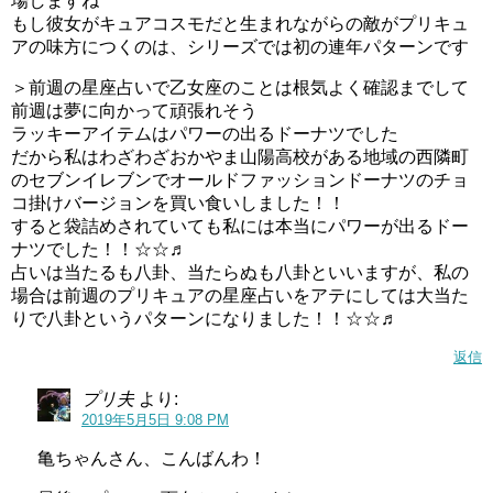
場しますね
もし彼女がキュアコスモだと生まれながらの敵がプリキュ
アの味方につくのは、シリーズでは初の連年パターンです
＞前週の星座占いで乙女座のことは根気よく確認までして
前週は夢に向かって頑張れそう
ラッキーアイテムはパワーの出るドーナツでした
だから私はわざわざおかやま山陽高校がある地域の西隣町
のセブンイレブンでオールドファッションドーナツのチョ
コ掛けバージョンを買い食いしました！！
すると袋詰めされていても私には本当にパワーが出るドー
ナツでした！！☆☆♬
占いは当たるも八卦、当たらぬも八卦といいますが、私の
場合は前週のプリキュアの星座占いをアテにしては大当た
りで八卦というパターンになりました！！☆☆♬
返信
プリ夫
より:
2019年5月5日 9:08 PM
亀ちゃんさん、こんばんわ！