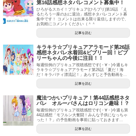
第16話感想ネタバレコメント募集中！
さそり座のスターカラーペンもゲット！…毎回思うんです
ひろがるスカイ！プリキュア(ひろプリ)第16話 「え
が、プリキュアにスターカラーペンを取られるぐらいなら
るたろう一座のおに退治」感想ネタバレコメント募
集中です！ コメントは出来る限り返信しますので、
最初から持ってこなければいいのにと思うのは私だけでし
お気軽にコメントください（＾＾
ょうか（笑
記事を読む
今回はかなり先頭に力が入っていた感じでしたね、尺も長
キラキラ☆プリキュアアラモード第26話
かったし。
感想ネタバレ水着回&ビブリー回！ビブ
リーちゃんの今後に注目！！
毎週恒例のプリキュア視聴感想です(・∀・)今週もキ
ラキラ☆プリキュアアラモード第26話「夏だ！海
だ！キラパティ漂流記！」あらすじと予告動画を...
記事を読む
魔法つかいプリキュア！第44話感想ネタ
バレ オルーバさんはロリコン趣味！？
毎週恒例のプリキュア視聴感想です(・∀・)今週も第
44話感想「モフルン大奮闘！みんな子供になっちゃ
った！？」の予告動画を事前に貼っておきます...
記事を読む