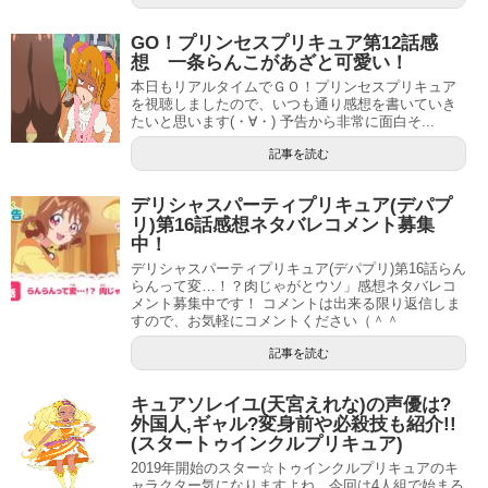
まあ、天宮家はかなり変わってる家族だとは思いますが、
明るくて非常にいいと思います（＾＾
GO！プリンセスプリキュア第12話感
想 一条らんこがあざと可愛い！
本日もリアルタイムでＧＯ！プリンセスプリキュア
を視聴しましたので、いつも通り感想を書いていき
たいと思います(・∀・) 予告から非常に面白そ...
記事を読む
デリシャスパーティプリキュア(デパプ
リ)第16話感想ネタバレコメント募集
中！
デリシャスパーティプリキュア(デパプリ)第16話らん
らんって変…！？肉じゃがとウソ」感想ネタバレコ
メント募集中です！ コメントは出来る限り返信しま
すので、お気軽にコメントください（＾＾
記事を読む
キュアソレイユ(天宮えれな)の声優は?
そんなとうまくんをテンジョウさんがノットリガー化(ﾟ
外国人,ギャル?変身前や必殺技も紹介!!
(スタートゥインクルプリキュア)
дﾟ)！
2019年開始のスター☆トゥインクルプリキュアのキ
さらにさそり座のスターカラーペンも持っています。
ャラクター気になりますよね。今回は4人組で始まる