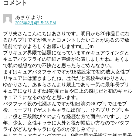
コメント
あさり
より:
2023年2月4日 5:28 PM
プリ夫さんこんにちはあさりです。明日から20作品目にな
るひろプリですが色々とコメントしたいことがあるので放
送前ですがよろしくお願いしますm(_ _)m
プリキュア界隈で話題になっていますがキュアウイングと
キュアバタフライの詳細と声優が公表しましたね。あくま
で私の感想なので不快だと思ったらごめんなさい。
まずはキュアバタフライですが18歳設定で初の成人女性プ
リキュアには驚きましたね。歴代だと高校生のゆりさん、
ゆかりさん、あきらさんより歳上であり一気に最年長プリ
キュアになりますね(笑)見た目や口上の感じだと初のギャル
キュア？になるのかなと思います。
バタフライ役の七瀬さんですが初出演のGOプリではモブ
役、ヒープリでゲストキャラに出演し、ひろプリでプリキ
ュア役と三段跳び？のような経歴な方で面白いですし、少
年、少女、女性キャラに人外と役が幅広い方なのでバタフ
ライがどんなキャラになるのか楽しみです。
そしてキュアウイングですが、9歳の男の子設定で初の男子