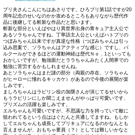
プリ夫さんこんにちはあさりです。ひろプリ第1話ですが20
周年記念のせいなのかか攻めるところもありながら歴代作
品に後継してる斬新な作品だと思います。
斬新な部分といえばやはり異世界出身の青キュア主人公で
あるソラちゃんですね。丁寧語主人公といえばハトプリの
つぼみちゃん以来ですが真逆な性格（つぼみちゃんは引っ
込み思案で、ソラちゃんはアクティブな感じ）ですし、パ
ルクールができるほどの運動神経は歴代Ｎｏ．1といっても
おかしいですが、勉強面だとララちゃんみたく人間界での
勉強に苦労するかもしれませんね。
あとソラちゃんはまだ謎の部分（両親の存在、ソラちゃん
がヒーローに憧れるキッカケ）があるので今後の展開が楽
しみです。
ましろちゃんはラビリン役の加隈さんが演じてるせいから
もうラビリンにしか聞こえませんがやっぱり可愛いです、
プリズムの活躍も楽しみです。
エルちゃんも可愛いですが、不思議な力を持っていて敵に
狙われてるという点ははぐたんと共通してますね。もしか
してエルちゃんも成長してプリキュアになるのかなんとも
言えませんが、おもちゃ要員（？）としては難しいかなと