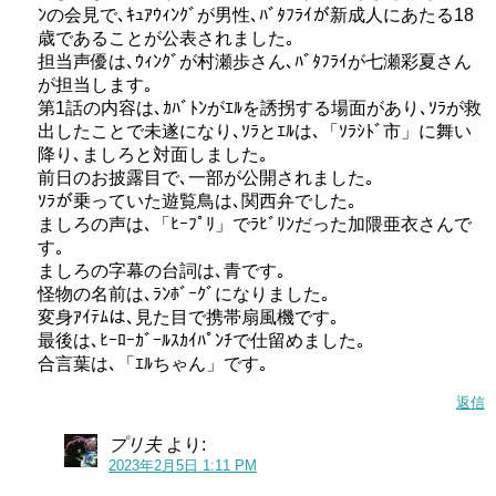
ﾝの会見で､ｷｭｱｳｨﾝｸﾞが男性､ﾊﾞﾀﾌﾗｲが新成人にあたる18
歳であることが公表されました｡
担当声優は､ｳｨﾝｸﾞが村瀬歩さん､ﾊﾞﾀﾌﾗｲが七瀬彩夏さん
が担当します｡
第1話の内容は､ｶﾊﾞﾄﾝがｴﾙを誘拐する場面があり､ｿﾗが救
出したことで未遂になり､ｿﾗとｴﾙは､「ｿﾗｼﾄﾞ市」に舞い
降り､ましろと対面しました｡
前日のお披露目で､一部が公開されました｡
ｿﾗが乗っていた遊覧鳥は､関西弁でした｡
ましろの声は､「ﾋｰﾌﾟﾘ」でﾗﾋﾞﾘﾝだった加隈亜衣さんで
す｡
ましろの字幕の台詞は､青です｡
怪物の名前は､ﾗﾝﾎﾞｰｸﾞになりました｡
変身ｱｲﾃﾑは､見た目で携帯扇風機です｡
最後は､ﾋｰﾛｰｶﾞｰﾙｽｶｲﾊﾟﾝﾁで仕留めました｡
合言葉は､「ｴﾙちゃん」です｡
返信
プリ夫
より:
2023年2月5日 1:11 PM