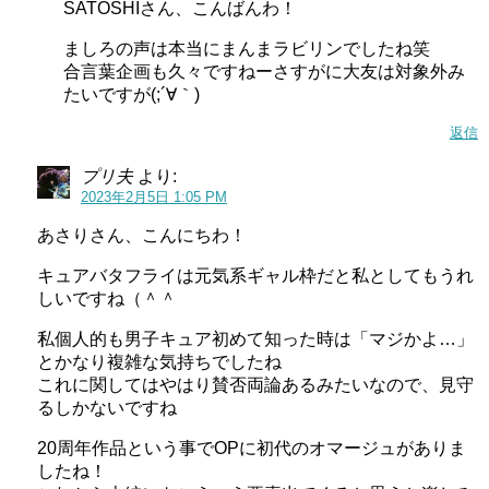
SATOSHIさん、こんばんわ！
ましろの声は本当にまんまラビリンでしたね笑
合言葉企画も久々ですねーさすがに大友は対象外み
たいですが(;´∀｀)
返信
プリ夫
より:
2023年2月5日 1:05 PM
あさりさん、こんにちわ！
キュアバタフライは元気系ギャル枠だと私としてもうれ
しいですね（＾＾
私個人的も男子キュア初めて知った時は「マジかよ…」
とかなり複雑な気持ちでしたね
これに関してはやはり賛否両論あるみたいなので、見守
るしかないですね
20周年作品という事でOPに初代のオマージュがありま
したね！