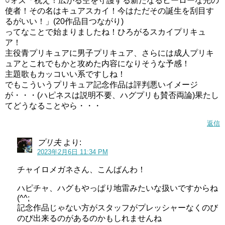
○ォズ「祝え！広がる空を守護する新たなるヒーローな光の
使者！その名はキュアスカイ！今はただその誕生を刮目す
るがいい！」(20作品目つながり)
ってなことで始まりましたね！ひろがるスカイプリキュ
ア！
主役青プリキュアに男子プリキュア、さらには成人プリキ
ュアとこれでもかと攻めた内容になりそうな予感！
主題歌もカッコいい系ですしね！
でもこういうプリキュア記念作品は評判悪いイメージ
が・・・(ハピネスは説明不要、ハグプリも賛否両論)果たし
てどうなることやら・・・
返信
プリ夫
より:
2023年2月6日 11:34 PM
チャイロメガネさん、こんばんわ！
ハピチャ、ハグもやっぱり地雷みたいな扱いですからね
(^^;
記念作品じゃない方がスタッフがプレッシャーなくのび
のび出来るのがあるのかもしれませんね