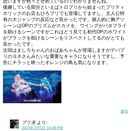
思いますが色々とせめているのでわかりませんね。
後継している部分といえばトロプリから始まったプリティ
ホリックのお店もひろプリでも登場してますし、主人公特
有の大ジャンプの反応など良かったです。個人的に胸アツ
シーンはOPのプリズムがスカイを、ウイングがバタフライ
を助けるシーンですがこれはどう見ても初代OPのホワイト
がブラックを助けるシーンをリスペクトしてるのがとても
良かったです。
次回はましろちゃんのおばあちゃんが登場しますがデパプ
リのヨネさんみたいな重要なキャラになりそうですし、予
告にチラッと映ったオレンジの鳥も気になります。
返信
プリ夫
より:
2023年2月5日 10:48 PM