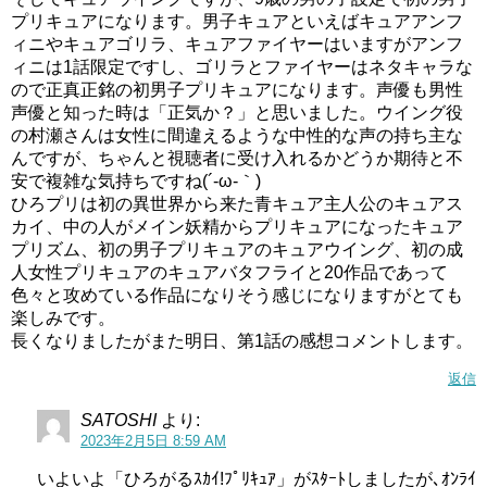
プリキュアになります。男子キュアといえばキュアアンフ
ィニやキュアゴリラ、キュアファイヤーはいますがアンフ
ィニは1話限定ですし、ゴリラとファイヤーはネタキャラな
ので正真正銘の初男子プリキュアになります。声優も男性
声優と知った時は「正気か？」と思いました。ウイング役
の村瀬さんは女性に間違えるような中性的な声の持ち主な
んですが、ちゃんと視聴者に受け入れるかどうか期待と不
安で複雑な気持ちですね(´-ω-｀)
ひろプリは初の異世界から来た青キュア主人公のキュアス
カイ、中の人がメイン妖精からプリキュアになったキュア
プリズム、初の男子プリキュアのキュアウイング、初の成
人女性プリキュアのキュアバタフライと20作品であって
色々と攻めている作品になりそう感じになりますがとても
楽しみです。
長くなりましたがまた明日、第1話の感想コメントします。
返信
SATOSHI
より:
2023年2月5日 8:59 AM
いよいよ「ひろがるｽｶｲ!ﾌﾟﾘｷｭｱ」がｽﾀｰﾄしましたが､ｵﾝﾗｲ