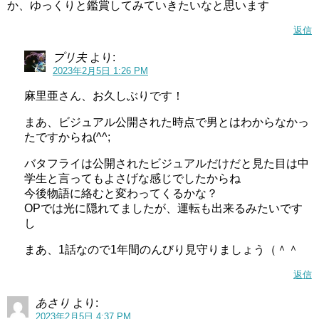
か、ゆっくりと鑑賞してみていきたいなと思います
返信
プリ夫
より:
2023年2月5日 1:26 PM
麻里亜さん、お久しぶりです！
まあ、ビジュアル公開された時点で男とはわからなかっ
たですからね(^^;
バタフライは公開されたビジュアルだけだと見た目は中
学生と言ってもよさげな感じでしたからね
今後物語に絡むと変わってくるかな？
OPでは光に隠れてましたが、運転も出来るみたいです
し
まあ、1話なので1年間のんびり見守りましょう（＾＾
返信
あさり
より:
2023年2月5日 4:37 PM