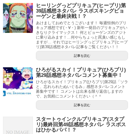
ヒーリングっどプリキュア(ヒープリ)第
39話感想ネタバレ ラスボスキングビョ
ーゲンと最終決戦！？
あけましておめでとうございます！ 毎週恒例のプリ
キュア感想です(・∀・) 新年一発目のプリキュアがい
きなりクライマックス！ 何とビョーゲンズのアジト
に乗り込みます！…何やらちょっと罠臭い感じもし
ますが… それではヒーリングっどプリキュア(ヒープ
リ)第39話感想ネタバレ記事をご覧ください！！
記事を読む
ひろがるスカイ！プリキュア(ひろプリ)
第29話感想ネタバレコメント募集中！
ひろがるスカイ！プリキュア(ひろプリ)第29話「ソラ
と、忘れられたぬいぐるみ」感想ネタバレコメント
募集中です！ コメントは出来る限り返信しますの
で、お気軽にコメントください（＾＾
記事を読む
スタートゥインクルプリキュア(スタプ
リ)最終回第49話感想ネタバレ ラスボス
はひかるパパ！？