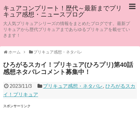
キュアコンプリート！歴代～最新までプリ
キュア感想・ニュースブログ
大人気プリキュアシリーズの情報をまとめたブログです。最新プ
リキュアから歴代プリキュアまであらゆるプリキュアを載せてい
きます！
ホーム
プリキュア感想・ネタバレ
ひろがるスカイ！プリキュア(ひろプリ)第40話
感想ネタバレコメント募集中！
2023/11/3
プリキュア感想・ネタバレ
,
ひろがるスカ
イ！プリキュア
スポンサーリンク