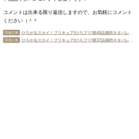
コメントは出来る限り返信しますので、お気軽にコメント
ください（＾＾
ひろがるスカイ！プリキュア(ひろプリ)第45話感想ネタバレコメント募集中！
関連記事
ひろがるスカイ！プリキュア(ひろプリ)第37話感想ネタバレコメント募集中！
関連記事