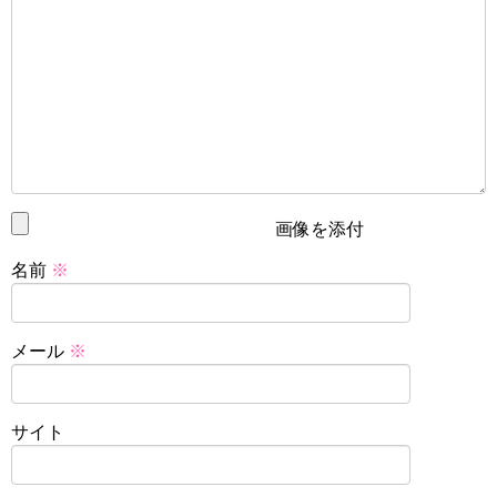
画像を添付
名前
※
メール
※
サイト