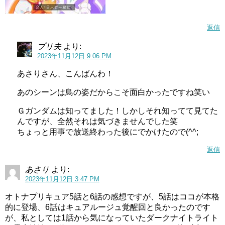
返信
プリ夫
より:
2023年11月12日 9:06 PM
あさりさん、こんばんわ！
あのシーンは鳥の姿だからこそ面白かったですね笑い
Ｇガンダムは知ってました！しかしそれ知ってて見てた
んですが、全然それは気づきませんでした笑
ちょっと用事で放送終わった後にでかけたので(^^;
返信
あさり
より:
2023年11月12日 3:47 PM
オトナプリキュア5話と6話の感想ですが、5話はココが本格
的に登場、6話はキュアルージュ覚醒回と良かったのです
が、私としては1話から気になっていたダークナイトライト