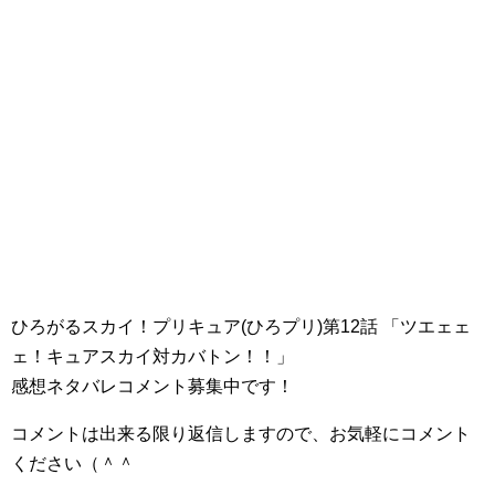
ひろがるスカイ！プリキュア(ひろプリ)第12話 「ツエェェ
ェ！キュアスカイ対カバトン！！」
感想ネタバレコメント募集中です！
コメントは出来る限り返信しますので、お気軽にコメント
ください（＾＾