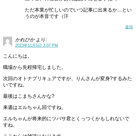
ただ本業が忙しいのでいつ記事に出来るか…とい
うのが本音です（汗
返信
かれひか
より:
2023年11月5日 3:07 PM
こんにちは。
職場から先程帰宅しました。
次回のオトナプリキュアですが、りんさんが変身?するみた
いですね。
最後はこまちさんかな?
来週はエルちゃん回ですね。
エルちゃんが将来的にツバサ君とくっつくかもしれないで
すね。