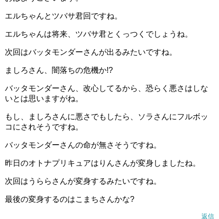
エルちゃんとツバサ君回ですね。
エルちゃんは将来、ツバサ君とくっつくでしょうね。
次回はバッタモンダーさんが出るみたいですね。
ましろさん、闇落ちの危機か!?
バッタモンダーさん、改心してるから、恐らく悪さはしな
いとは思いますがね。
もし、ましろさんに悪さでもしたら、ソラさんにフルボッ
コにされそうですね。
バッタモンダーさんの命が無さそうですね。
昨日のオトナプリキュアはりんさんが変身しましたね。
次回はうららさんが変身するみたいですね。
最後の変身するのはこまちさんかな?
返信