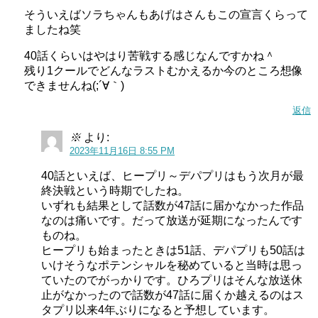
そういえばソラちゃんもあげはさんもこの宣言くらって
ましたね笑
40話くらいはやはり苦戦する感じなんですかね＾
残り1クールでどんなラストむかえるか今のところ想像
できませんね(;´∀｀)
返信
※
より:
2023年11月16日 8:55 PM
40話といえば、ヒープリ～デパプリはもう次月が最
終決戦という時期でしたね。
いずれも結果として話数が47話に届かなかった作品
なのは痛いです。だって放送が延期になったんです
ものね。
ヒープリも始まったときは51話、デパプリも50話は
いけそうなポテンシャルを秘めていると当時は思っ
ていたのでがっかりです。ひろプリはそんな放送休
止がなかったので話数が47話に届くか越えるのはス
タプリ以来4年ぶりになると予想しています。