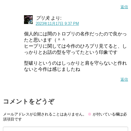
返信
プリ夫
より:
2023年11月17日 9:37 PM
個人的には間のトロプリの名作だったので良かっ
たと思います（＾＾
ヒープリに関しては今作のひろプリ見てると、し
っかりとお話の型を守ってたという印象です
型破りというのはしっかりと肩を守らないと作れ
ないと今作は感じましたね
返信
コメントをどうぞ
メールアドレスが公開されることはありません。
※
が付いている欄は必
須項目です