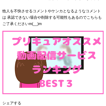
他人を不快させるコメントやケンカとなるようなコメント
は 承認できない場合や削除する可能性もあるのでこちらも
ご了承くださいm(__)m
シェアする