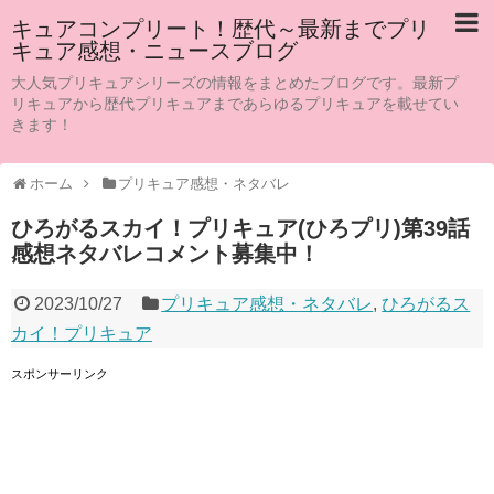
キュアコンプリート！歴代～最新までプリ
キュア感想・ニュースブログ
大人気プリキュアシリーズの情報をまとめたブログです。最新プ
リキュアから歴代プリキュアまであらゆるプリキュアを載せてい
きます！
ホーム
プリキュア感想・ネタバレ
ひろがるスカイ！プリキュア(ひろプリ)第39話
感想ネタバレコメント募集中！
2023/10/27
プリキュア感想・ネタバレ
,
ひろがるス
カイ！プリキュア
スポンサーリンク