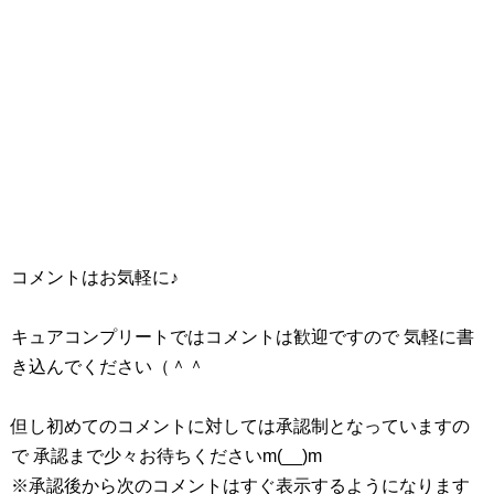
コメントはお気軽に♪
キュアコンプリートではコメントは歓迎ですので 気軽に書
き込んでください（＾＾
但し初めてのコメントに対しては承認制となっていますの
で 承認まで少々お待ちくださいm(__)m
※承認後から次のコメントはすぐ表示するようになります