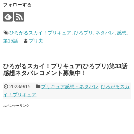
フォローする
ひろがるスカイ！プリキュア
,
ひろプリ
,
ネタバレ
,
感想
,
第15話
プリ夫
ひろがるスカイ！プリキュア(ひろプリ)第33話
感想ネタバレコメント募集中！
2023/9/15
プリキュア感想・ネタバレ
,
ひろがるスカ
イ！プリキュア
スポンサーリンク