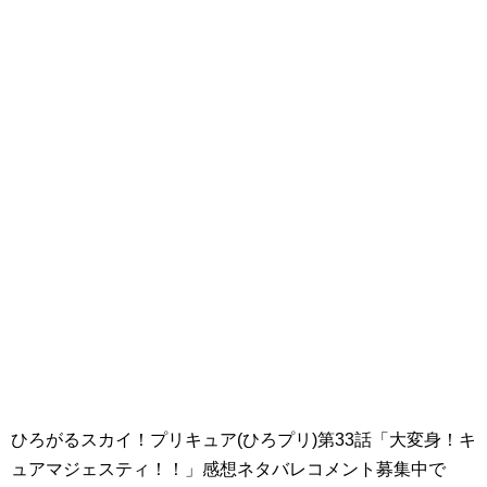
ひろがるスカイ！プリキュア(ひろプリ)第33話「大変身！キ
ュアマジェスティ！！」感想ネタバレコメント募集中で