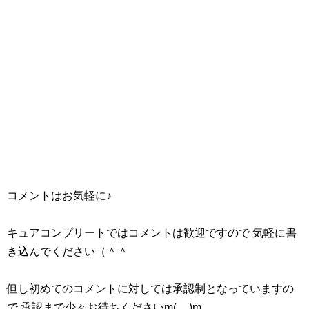
コメントはお気軽に♪
キュアコンプリートではコメントは歓迎ですので 気軽に書
き込んでください（＾＾
但し初めてのコメントに対しては承認制となっていますの
で 承認まで少々お待ちくださいm(__)m