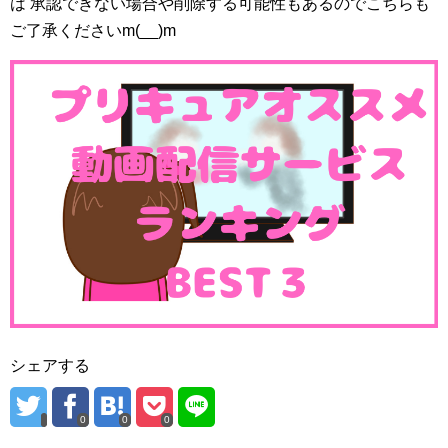
は 承認できない場合や削除する可能性もあるのでこちらも
ご了承くださいm(__)m
シェアする
0
0
0