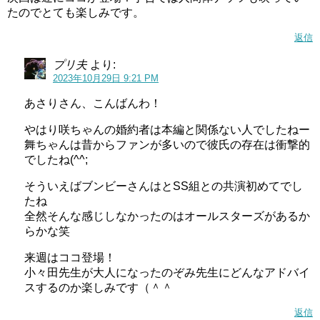
たのでとても楽しみです。
返信
プリ夫
より:
2023年10月29日 9:21 PM
あさりさん、こんばんわ！
やはり咲ちゃんの婚約者は本編と関係ない人でしたねー
舞ちゃんは昔からファンが多いので彼氏の存在は衝撃的
でしたね(^^;
そういえばブンビーさんはとSS組との共演初めてでし
たね
全然そんな感じしなかったのはオールスターズがあるか
らかな笑
来週はココ登場！
小々田先生が大人になったのぞみ先生にどんなアドバイ
スするのか楽しみです（＾＾
返信