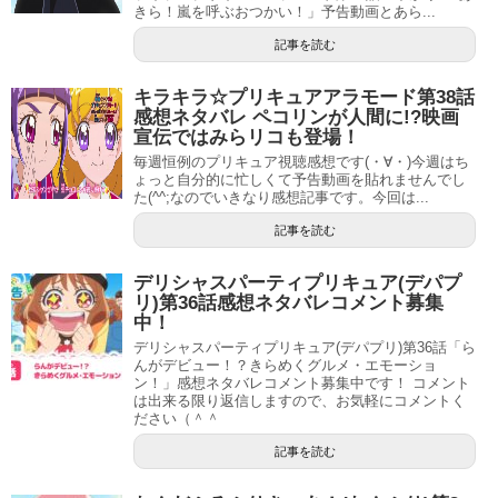
きら！嵐を呼ぶおつかい！」予告動画とあら...
記事を読む
キラキラ☆プリキュアアラモード第38話
感想ネタバレ ペコリンが人間に!?映画
宣伝ではみらリコも登場！
毎週恒例のプリキュア視聴感想です(・∀・)今週はち
ょっと自分的に忙しくて予告動画を貼れませんでし
た(^^;なのでいきなり感想記事です。今回は...
記事を読む
デリシャスパーティプリキュア(デパプ
リ)第36話感想ネタバレコメント募集
中！
デリシャスパーティプリキュア(デパプリ)第36話「ら
んがデビュー！？きらめくグルメ・エモーショ
ン！」感想ネタバレコメント募集中です！ コメント
は出来る限り返信しますので、お気軽にコメントく
ださい（＾＾
記事を読む