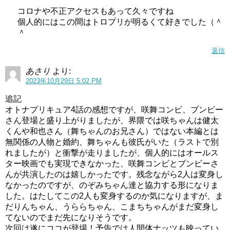
コロナや不正アクセスもあって久々ですね
個人的にはこの間はトロプリが明るくて好きでした（＾
＾
返信
あさり
より:
2023年10月29日 5:02 PM
追記
オトナプリキュア4話の感想ですが、咲舞コンビ、ブンビー
さん登場と盛り上がりましたが、界隈では咲ちゃんは健太
くんや和也さん（舞ちゃんのお兄さん）ではない本編とは
無関係の人物と婚約、舞ちゃんも彼氏がいた（ラストで別
れましたが）と衝撃が走りましたが、個人的にはオールス
ター映画でも実現できなかった、咲舞コンビとブンビーさ
んが共演したのは嬉しかったです。残念ながら2人は変身し
なかったのですが、のぞみちゃん達と協力する形になりま
した。はたしてこの2人も変身するのか気になりますが、ま
だりんちゃん、うららちゃん、こまちちゃんがまだ変身し
てないのでまだ先になりそうです。
次回は遂にココが登場！予告では人間体ナッツも映ってい