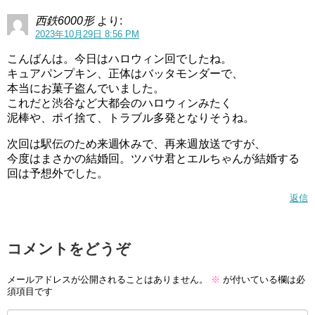
西鉄6000形
より:
2023年10月29日 8:56 PM
こんばんは。今日はハロウィン回でしたね。
キュアパンプキン、正体はバッタモンダーで、
本当にお菓子盗んでいました。
これだと渋谷など大都会のハロウィンみたく
泥棒や、ポイ捨て、トラブル多発となりそうね。
次回は駅伝のため来週休みで、再来週放送ですが、
今度はまさかの結婚回。ツバサ君とエルちゃんが結婚する
回は予想外でした。
返信
コメントをどうぞ
メールアドレスが公開されることはありません。
※
が付いている欄は必
須項目です