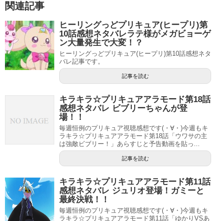
関連記事
ヒーリングっどプリキュア(ヒープリ)第
10話感想ネタバレラテ様がメガビョーゲ
ン大量発生で大変！？
ヒーリングっどプリキュア(ヒープリ)第10話感想ネタ
バレ記事です。
記事を読む
キラキラ☆プリキュアアラモード第18話
感想ネタバレ ビブリーちゃんが登
場！！
毎週恒例のプリキュア視聴感想です(・∀・)今週もキ
ラキラ☆プリキュアアラモード第18話「ウワサの主
は強敵ビブリー！」あらすじと予告動画を貼っ...
記事を読む
キラキラ☆プリキュアアラモード第11話
感想ネタバレ ジュリオ登場！ガミーと
最終決戦！！
毎週恒例のプリキュア視聴感想です(・∀・)今週もキ
ラキラ☆プリキュアアラモード第11話「ゆかりVSあ