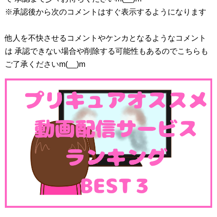
※承認後から次のコメントはすぐ表示するようになります
他人を不快させるコメントやケンカとなるようなコメント
は 承認できない場合や削除する可能性もあるのでこちらも
ご了承くださいm(__)m