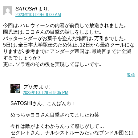
SATOSHI
より:
2023年10月29日 9:00 AM
今回は､ハロウィーンの内容が前倒しで放送されました｡
園児達は､ヨヨさんの目撃の話しをしました｡
バッタモンダーがお菓子を盗んだ場面は､万引きでした｡
5日は､全日本大学駅伝のため休止､12日から最終クールにな
りますが､参考までにアンダーグ帝国は､最終回までに全滅
するでしょうか?
更に､ソラ達のその後を実現してほしいです｡
返信
プリ夫
より:
2023年10月29日 9:05 PM
SATOSHIさん、こんばんわ！
めっちゃヨヨさん目撃されてましたね笑
今作は敵がよくわからんって感じがして…
セクレトさん、ナルシストルーみたいなブンドル団とは