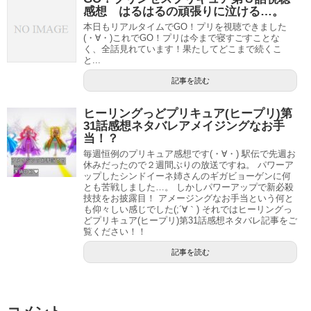
感想 はるはるの頑張りに泣ける…。
本日もリアルタイムでGO！プリを視聴できました
(・∀・)これでGO！プリは今まで寝すごすことな
く、全話見れています！果たしてどこまで続くこ
と...
記事を読む
ヒーリングっどプリキュア(ヒープリ)第
31話感想ネタバレアメイジングなお手
当！？
毎週恒例のプリキュア感想です(・∀・) 駅伝で先週お
休みだったので２週間ぶりの放送ですね。 パワーア
ップしたシンドイーネ姉さんのギガビョーゲンに何
とも苦戦しました…。 しかしパワーアップで新必殺
技技をお披露目！ アメージングなお手当という何と
も仰々しい感じでした(;´∀｀) それではヒーリングっ
どプリキュア(ヒープリ)第31話感想ネタバレ記事をご
覧ください！！
記事を読む