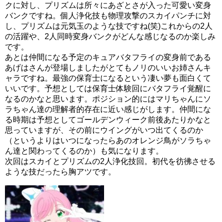
クに対し、プリズムは所々にあざとさが入った可愛い変身
バンクですね。個人浄化技も物理攻撃のスカイパンチに対
し、プリズムは元気玉のような技ですね(笑)これからの2人
の活躍や、2人同時変身バンクがどんな感じなるのか楽しみ
です。
あとは仲間になる予定のキュアバタフライの変身前である
あげはさんが登場しましたがとてもノリのいいお姉さんキ
ャラですね。最強の保育士になるという凄い夢も面白くて
いいです。予想としては保育士体験回にバタフライ覚醒に
なるのかなと思います。ポジション的にはマリちゃんにソ
ラちゃん達の理解者的存在に近い感じがします。仲間にな
る時期は予想としてゴールデンウィーク前後あたりかなと
思っていますが、その前にウイングがいつ出てくるのか
（というよりはいつになったらあのオレンジ鳥がソラちゃ
ん達と関わってくるのか）も気になります。
次回はスカイとプリズムの2人浄化技回。初代を彷彿させる
ような技だったら胸アツです。