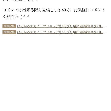
コメントは出来る限り返信しますので、お気軽にコメント
ください（＾＾
ひろがるスカイ！プリキュア(ひろプリ)第25話感想ネタバレコメント募集中！
関連記事
ひろがるスカイ！プリキュア(ひろプリ)第18話感想ネタバレコメント募集中！
関連記事