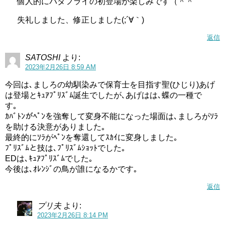
個人的にバタフライの初登場が楽しみです（＾＾
失礼しました、修正しました(;´∀｀)
返信
SATOSHI
より:
2023年2月26日 8:59 AM
今回は､ましろの幼馴染みで保育士を目指す聖(ひじり)あげ
は登場とｷｭｱﾌﾟﾘｽﾞﾑ誕生でしたが､あげはは､蝶の一種で
す｡
ｶﾊﾞﾄﾝがﾍﾟﾝを強奪して変身不能になった場面は､ましろがｿﾗ
を助ける決意がありました｡
最終的にｿﾗがﾍﾟﾝを奪還してｽｶｲに変身しました｡
ﾌﾟﾘｽﾞﾑと技は､ﾌﾟﾘｽﾞﾑｼｮｯﾄでした｡
EDは､ｷｭｱﾌﾟﾘｽﾞﾑでした｡
今後は､ｵﾚﾝｼﾞの鳥が誰になるかです｡
返信
プリ夫
より:
2023年2月26日 8:14 PM