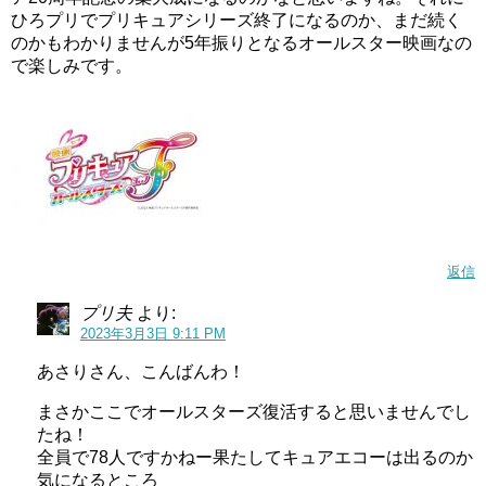
ひろプリでプリキュアシリーズ終了になるのか、まだ続く
のかもわかりませんが5年振りとなるオールスター映画なの
で楽しみです。
返信
プリ夫
より:
2023年3月3日 9:11 PM
あさりさん、こんばんわ！
まさかここでオールスターズ復活すると思いませんでし
たね！
全員で78人ですかねー果たしてキュアエコーは出るのか
気になるところ