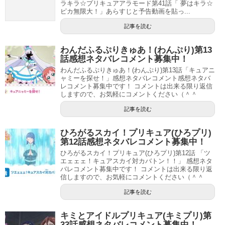
ラキラ☆プリキュアアラモード第41話「 夢はキラ☆
ピカ無限大！」あらすじと予告動画を貼っ...
記事を読む
わんだふるぷりきゅあ！(わんぷり)第13
話感想ネタバレコメント募集中！
わんだふるぷりきゅあ！(わんぷり)第13話「キュアニ
ャミーを探せ！」感想ネタバレコメント感想ネタバ
レコメント募集中です！ コメントは出来る限り返信
しますので、お気軽にコメントください（＾＾
記事を読む
ひろがるスカイ！プリキュア(ひろプリ)
第12話感想ネタバレコメント募集中！
ひろがるスカイ！プリキュア(ひろプリ)第12話 「ツ
エェェェ！キュアスカイ対カバトン！！」 感想ネタ
バレコメント募集中です！ コメントは出来る限り返
信しますので、お気軽にコメントください（＾＾
記事を読む
キミとアイドルプリキュア(キミプリ)第
33話感想ネタバレコメント募集中！