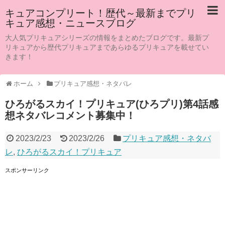
キュアコンプリート！歴代～最新までプリ
キュア感想・ニュースブログ
大人気プリキュアシリーズの情報をまとめたブログです。最新プ
リキュアから歴代プリキュアまであらゆるプリキュアを載せてい
きます！
ホーム
プリキュア感想・ネタバレ
ひろがるスカイ！プリキュア(ひろプリ)第4話感
想ネタバレコメント募集中！
2023/2/23
2023/2/26
プリキュア感想・ネタバ
レ
,
ひろがるスカイ！プリキュア
スポンサーリンク