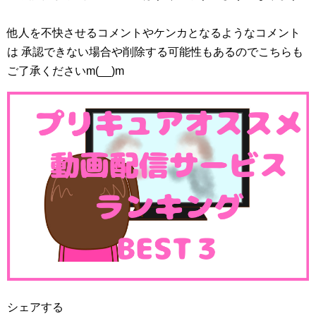
他人を不快させるコメントやケンカとなるようなコメント
は 承認できない場合や削除する可能性もあるのでこちらも
ご了承くださいm(__)m
シェアする