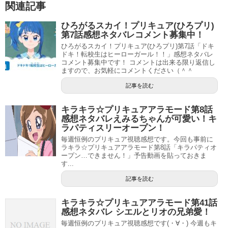
関連記事
ひろがるスカイ！プリキュア(ひろプリ)
第7話感想ネタバレコメント募集中！
ひろがるスカイ！プリキュア(ひろプリ)第7話「ドキ
ドキ！転校生はヒーローガール！！」感想ネタバレ
コメント募集中です！ コメントは出来る限り返信し
ますので、お気軽にコメントください（＾＾
記事を読む
キラキラ☆プリキュアアラモード第8話
感想ネタバレえみるちゃんが可愛い！キ
ラパティスリーオープン！
毎週恒例のプリキュア視聴感想です。今回も事前に
ラキラ☆プリキュアアラモード第8話「キラパティオ
ープン…できません！」予告動画を貼っておきま
す...
記事を読む
キラキラ☆プリキュアアラモード第41話
感想ネタバレ シエルとリオの兄弟愛！
毎週恒例のプリキュア視聴感想です(・∀・) 今週もキ