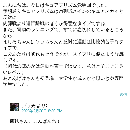
こんにちは。今日はキュアプリズム覚醒回でした。
予想通りキュアプリズムは肉弾戦メインのキュアスカイと
反対に
肉弾戦より遠距離戦のほうが得意なタイプですね。
また、冒頭のランニングで、すでに息切れしているところ
から
ましろちゃんはソラちゃんと反対に運動は比較的苦手なタ
イプで、
このあたりは初代もそうですが、スイプリに似たような感
じです。
（初代のほのかは運動が苦手ではなく、意外とそこそこ良
いレベル）
あとあげはさんも初登場。大学生か成人かと思いきや専門
学生でした。
返信
プリ夫
より:
2023年2月26日 8:30 PM
西鉄さん、こんばんわ！