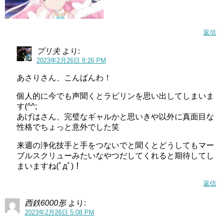
返信
プリ夫
より:
2023年2月26日 8:26 PM
あさりさん、こんばんわ！
個人的に今でも声聞くとラビリンを思い出してしまいま
す(^^;
あげはさん、完璧なギャルかと思いきや以外に真面目な
性格でちょっと意外でした笑
来週の浄化技手と手をつないでと聞くとどうしてもマー
ブルスクリューみたいなやつだしてくれると期待してし
まいますね(ﾟдﾟ)！
返信
西鉄6000形
より:
2023年2月26日 5:08 PM