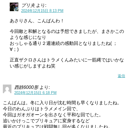
プリ夫
より:
2024年12月15日 8:13 PM
あさりさん、こんばんわ！
今回敵と和解となるのは予想できましたが、まさかこの
ような感じになり
おっしゃる通り２週連続の感動回となりましたね( ；
∀；)
正直ザクロさんはトラメくんみたいに一筋縄ではいかな
い感じがしますよね笑
返信
西鉄6000形
より:
2024年12月15日 6:18 PM
こんばんは。冬に入り日が沈む時間も早くなりましたね。
今日のわんぷりはトラメメイン回で、
今回はガオガオーンを出さなく平和な回でした。
追いかけっこでプリキュアに変身するなど
最近のプリキュアは戦闘無し回が多くなりましたね。