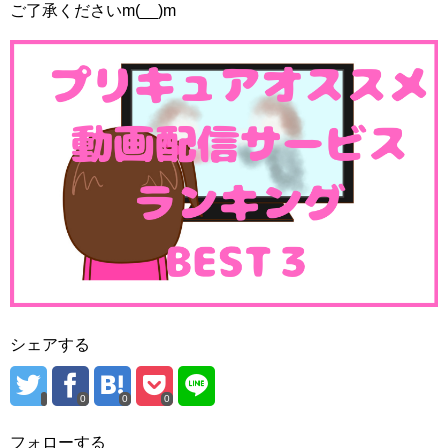
ご了承くださいm(__)m
シェアする
0
0
0
フォローする