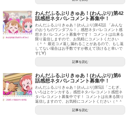
わんだふるぷりきゅあ！(わんぷり)第42
話感想ネタバレコメント募集中！
わんだふるぷりきゅあ！(わんぷり)第42話 「みんな
のおうちのワンダフル！」感想ネタバレコメント感
想ネタバレコメント募集中です！ コメントは出来る
限り返信しますので、お気軽にコメントください
（＾＾ 最近コメ返し漏れることがあるので、もし返
してない場合はお手数ですが教えて頂けると幸いで
す(;'∀')
記事を読む
わんだふるぷりきゅあ！(わんぷり)第6
話感想ネタバレコメント募集中！
わんだふるぷりきゅあ！(わんぷり)第5話「こむぎ、
いろはとケンカする」感想ネタバレコメント感想ネ
タバレコメント募集中です！ コメントは出来る限り
返信しますので、お気軽にコメントください（＾＾
記事を読む