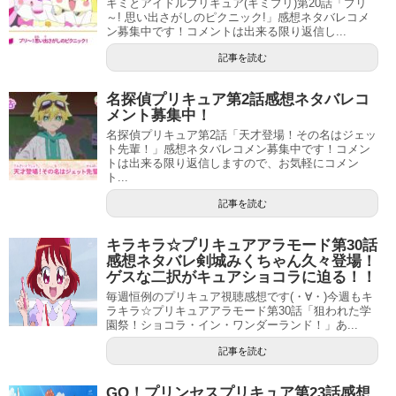
キミとアイドルプリキュア(キミプリ)第20話「プリ
～! 思い出さがしのピクニック!」感想ネタバレコメ
ン募集中です！コメントは出来る限り返信し...
記事を読む
名探偵プリキュア第2話感想ネタバレコ
メント募集中！
名探偵プリキュア第2話「天才登場！その名はジェッ
ト先輩！」感想ネタバレコメン募集中です！コメン
トは出来る限り返信しますので、お気軽にコメン
ト...
記事を読む
キラキラ☆プリキュアアラモード第30話
感想ネタバレ剣城みくちゃん久々登場！
ゲスな二択がキュアショコラに迫る！！
毎週恒例のプリキュア視聴感想です(・∀・)今週もキ
ラキラ☆プリキュアアラモード第30話「狙われた学
園祭！ショコラ・イン・ワンダーランド！」あ...
記事を読む
GO！プリンセスプリキュア第23話感想