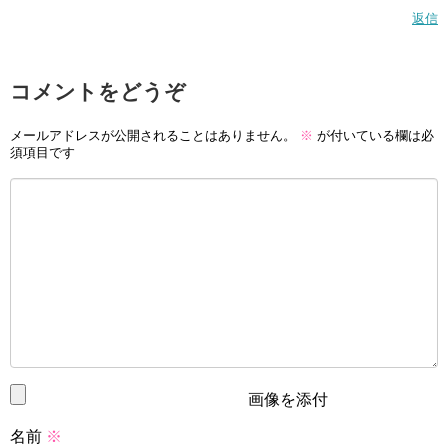
返信
コメントをどうぞ
メールアドレスが公開されることはありません。
※
が付いている欄は必
須項目です
画像を添付
名前
※