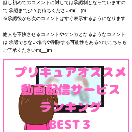
但し初めてのコメントに対しては承認制となっていますの
で 承認まで少々お待ちくださいm(__)m
※承認後から次のコメントはすぐ表示するようになります
他人を不快させるコメントやケンカとなるようなコメント
は 承認できない場合や削除する可能性もあるのでこちらも
ご了承くださいm(__)m