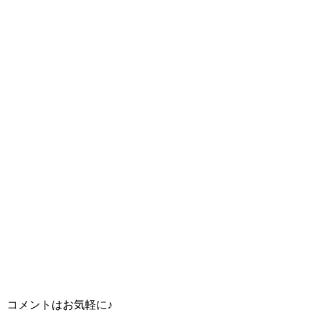
コメントはお気軽に♪