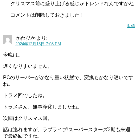
クリスマス前に盛り上げる感じがトレンドなんですかね
コメントは削除しておきました！
返信
かれひか
より:
2024年12月15日 7:08 PM
今晩は。
遅くなりすいません。
PCのサーバーがかなり重い状態で、変換もかなり遅いです
ね。
トラメ回でしたね。
トラメさん、無事浄化しましたね。
次回はクリスマス回。
話は逸れますが、ラブライブ!スーパースターズ3期も来週
で最終回ですね。