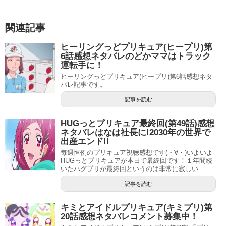
関連記事
ヒーリングっどプリキュア(ヒープリ)第
6話感想ネタバレのどかママはトラック
運転手に！
ヒーリングっどプリキュア(ヒープリ)第6話感想ネタ
バレ記事です。
記事を読む
HUGっとプリキュア最終回(第49話)感想
ネタバレはなは社長に!2030年の世界で
出産エンド!!
毎週恒例のプリキュア視聴感想です(・∀・)いよいよ
HUGっとプリキュアが本日で最終回です！１年間続
いたハグプリが最終回というのは非常に寂しい...
記事を読む
キミとアイドルプリキュア(キミプリ)第
20話感想ネタバレコメント募集中！