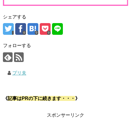
シェアする
0
0
0
フォローする
プリ夫
《
記事はPRの下に続きます・・・
》
スポンサーリンク