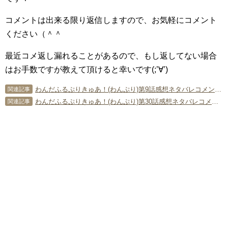
コメントは出来る限り返信しますので、お気軽にコメント
ください（＾＾
最近コメ返し漏れることがあるので、もし返してない場合
はお手数ですが教えて頂けると幸いです(;’∀’)
わんだふるぷりきゅあ！(わんぷり)第9話感想ネタバレコメント募集中！
関連記事
わんだふるぷりきゅあ！(わんぷり)第30話感想ネタバレコメント募集中！
関連記事