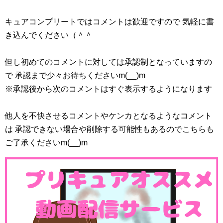
キュアコンプリートではコメントは歓迎ですので 気軽に書
き込んでください（＾＾
但し初めてのコメントに対しては承認制となっていますの
で 承認まで少々お待ちくださいm(__)m
※承認後から次のコメントはすぐ表示するようになります
他人を不快させるコメントやケンカとなるようなコメント
は 承認できない場合や削除する可能性もあるのでこちらも
ご了承くださいm(__)m