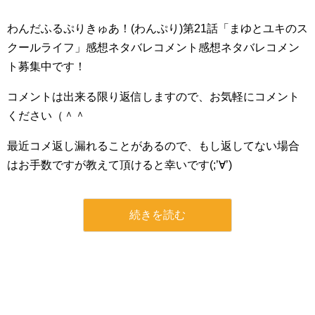
わんだふるぷりきゅあ！(わんぷり)第21話「まゆとユキのス
クールライフ」感想ネタバレコメント感想ネタバレコメン
ト募集中です！
コメントは出来る限り返信しますので、お気軽にコメント
ください（＾＾
最近コメ返し漏れることがあるので、もし返してない場合
はお手数ですが教えて頂けると幸いです(;’∀’)
続きを読む