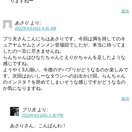
りますねー
返信
あさり
より:
2022年4月24日 9:45 AM
プリ夫さんこんにちはあさりです。今回は満を持してのキ
ュアヤムヤムとメンメン登場回でしたが、本当に待ってま
したの一言に尽きませんね。
らんちゃんはひなたちゃんとえりかちゃんを足したような
感じですね。
ようやく3人揃い、今後のデパプリがどうなるのか楽しみで
す。次回はおいしーなタウンへのお出かけ回。らんちゃん
のインスタ？を辞めてしまいそうな感じですがどうなるの
か気になりますね。
返信
プリ夫
より:
2022年4月24日 1:30 PM
あさりさん、こんばんわ！