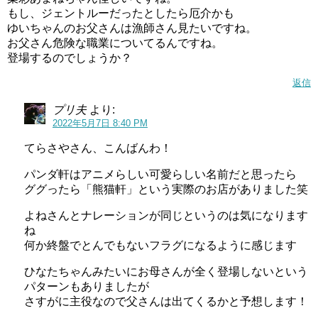
もし、ジェントルーだったとしたら厄介かも
ゆいちゃんのお父さんは漁師さん見たいですね。
お父さん危険な職業についてるんですね。
登場するのでしょうか？
返信
プリ夫
より:
2022年5月7日 8:40 PM
てらさやさん、こんばんわ！
パンダ軒はアニメらしい可愛らしい名前だと思ったら
ググったら「熊猫軒」という実際のお店がありました笑
よねさんとナレーションが同じというのは気になります
ね
何か終盤でとんでもないフラグになるように感じます
ひなたちゃんみたいにお母さんが全く登場しないという
パターンもありましたが
さすがに主役なので父さんは出てくるかと予想します！