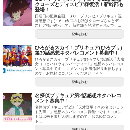
クローズとディスピア様復活！新幹部も
登場！
日曜日の恒例企画、ＧＯ！プリンセスプリキュア視
聴感想です(・∀・)今回のお話はクローズさんとディ
スピア様が復活して、新幹部も登場するお話でし...
記事を読む
ひろがるスカイ！プリキュア(ひろプリ)
第39話感想ネタバレコメント募集中！
ひろがるスカイ！プリキュア(ひろプリ)第39話「大魔
女ヨヨとハロウィンパーティー! 」感想ネタバレコメ
ント募集中です！ コメントは出来る限り返信します
ので、お気軽にコメントください（＾＾
記事を読む
名探偵プリキュア第2話感想ネタバレコ
メント募集中！
名探偵プリキュア第2話「天才登場！その名はジェッ
ト先輩！」感想ネタバレコメン募集中です！コメン
トは出来る限り返信しますので、お気軽にコメン
ト...
記事を読む