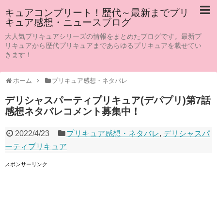
キュアコンプリート！歴代～最新までプリ
キュア感想・ニュースブログ
大人気プリキュアシリーズの情報をまとめたブログです。最新プ
リキュアから歴代プリキュアまであらゆるプリキュアを載せてい
きます！
ホーム
プリキュア感想・ネタバレ
デリシャスパーティプリキュア(デパプリ)第7話
感想ネタバレコメント募集中！
2022/4/23
プリキュア感想・ネタバレ
,
デリシャスパ
ーティプリキュア
スポンサーリンク