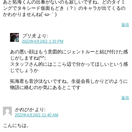
あと拓海くんの出番がないのも寂しいですね。どのタイミ
ングでタキシード仮面もどき（？）のキャラが出てくるの
かわかりませんね(´-ω-｀)
返信
プリ夫
より:
2022年4月24日 1:33 PM
あの悪い顔はもう意図的にジェントルーと結び付けた感
じがしますね(^^;
スタッフさん的にはここら辺で分かってほしいという感
じでしょうか
拓海君も音沙汰ないですね。生徒会長しかりどのように
物語に絡むのか気にあるとこです
返信
かれひか
より:
2022年4月24日 11:40 AM
こんにちは。