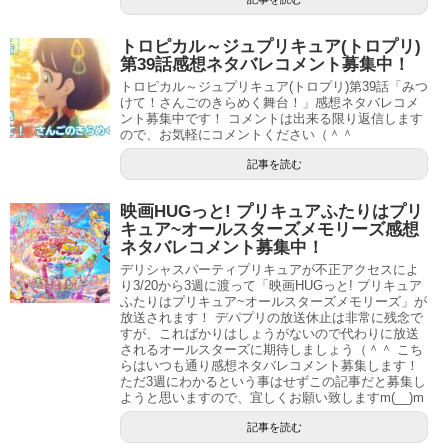
トロピカル～ジュプリキュア(トロプリ)
第39話感想ネタバレコメント募集中！
トロピカル～ジュプリキュア(トロプリ)第39話「みつ
けて！さんごのきらめく舞台！」感想ネタバレコメ
ント募集中です！ コメントは出来る限り返信します
ので、お気軽にコメントください（＾＾
記事を読む
映画HUGっと! プリキュアふたりはプリ
キュア~オールスターズメモリーズ感想
ネタバレコメント募集中！
デリシャスパーティプリキュアが不正アクセスによ
り3/20から3週に渡って「映画HUGっと! プリキュア
ふたりはプリキュア~オールスターズメモリーズ」が
放送されます！ デパプリの放送休止は非常に残念で
すが、こればかりはしょうがないので代わりに放送
されるオールスターズに期待しましょう（＾＾ こち
らはいつも通り感想ネタバレコメント募集します！
ただ3週にわかるという事はせずこの記事だと募集し
ようと思いますので、宜しくお願い致しますm(__)m
記事を読む