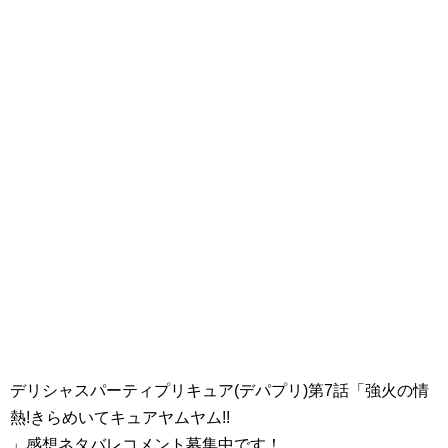
デリシャスパーティプリキュア(デパプリ)第7話「強火の情
熱!きらめいてキュアヤムヤム!!
」感想ネタバレコメント募集中です！