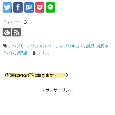
0
0
0
フォローする
デパプリ
,
デリシャスパーティプリキュア
,
感想
,
感想ネ
タバレ
,
第7話
プリ夫
《
記事はPRの下に続きます・・・
》
スポンサーリンク