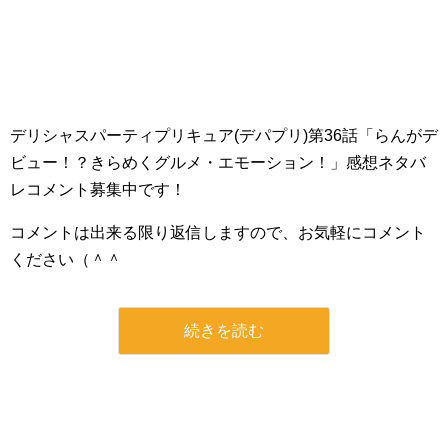
デリシャスパーティプリキュア(デパプリ)第36話「らんがデ
ビュー！？きらめくグルメ・エモーション！」感想ネタバ
レコメント募集中です！
コメントは出来る限り返信しますので、お気軽にコメント
ください（＾＾
続きを読む