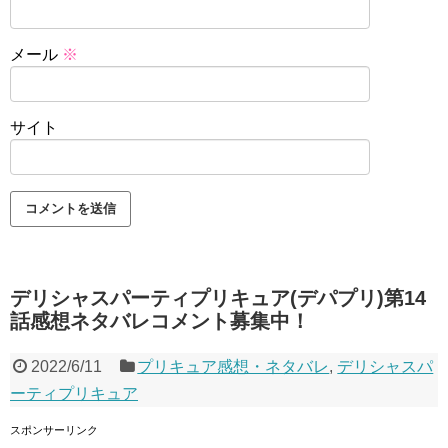
メール
※
サイト
デリシャスパーティプリキュア(デパプリ)第14
話感想ネタバレコメント募集中！
2022/6/11
プリキュア感想・ネタバレ
,
デリシャスパ
ーティプリキュア
スポンサーリンク