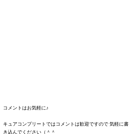
コメントはお気軽に♪
キュアコンプリートではコメントは歓迎ですので 気軽に書
き込んでください（＾＾