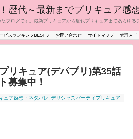
！歴代～最新までプリキュア感
めたブログです。最新プリキュアから歴代プリキュアまであらゆる
ービスランキングBEST３
お問い合わせ
サイトマップ
管理人「
リキュア(デパプリ)第35話
ト募集中！
キュア感想・ネタバレ
,
デリシャスパーティプリキュア