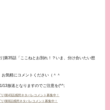
リ)第35話「ここねとお別れ！？いま、分け合いたい想
！
、お気軽にコメントください（＾＾
/13放送となりますのでご注意を(^^;
リ)第43話感想ネタバレコメント募集中！
プリ)第8話感想ネタバレコメント募集中！