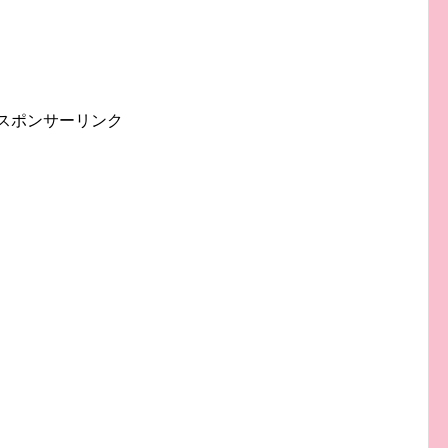
スポンサーリンク