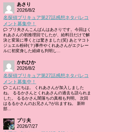
あさり
2026/8/2
名探偵プリキュア第27話感想ネタバレコ
メント募集中！
プリ夫さんこんばんはあさりです。今回はく
れあさんの初推理回でしたが、給料日だけで解
決と変装に導くとは驚きました(笑) あとマコト
ジュエル粉砕(？)事件やくれあさんがエクレー
ルに初変身した経緯も判明し...
かれひか
2026/8/2
名探偵プリキュア第27話感想ネタバレコ
メント募集中！
こんにちは。 くれあさんが加入しました
ね。 るるかさんとくれあさんの過去も語られま
した。 るるかさん闇落ちの真相も判明。 次回
はるるかさんのお兄さん?が出ますね。 新幹
部...
プリ夫
2026/7/27