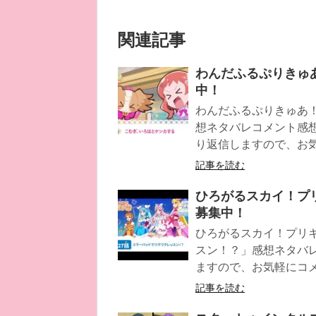
関連記事
わんだふるぷりきゅあ
中！
わんだふるぷりきゅあ！
想ネタバレコメント感
り返信しますので、お
記事を読む
ひろがるスカイ！プリ
募集中！
ひろがるスカイ！プリキ
スン！？」感想ネタバ
ますので、お気軽にコ
記事を読む