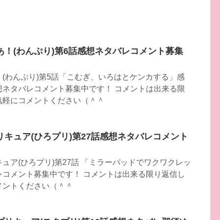
！(わんぷり)第6話感想ネタバレコメント募集
(わんぷり)第5話「こむぎ、いろはとケンカする」感
想ネタバレコメント募集中です！ コメントは出来る限
気軽にコメントください（＾＾
キュア(ひろプリ)第27話感想ネタバレコメント
ュア(ひろプリ)第27話 「ミラーパッドでワクワクレッ
レコメント募集中です！ コメントは出来る限り返信し
メントください（＾＾