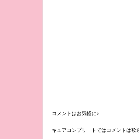
コメントはお気軽に♪
キュアコンプリートではコメントは歓