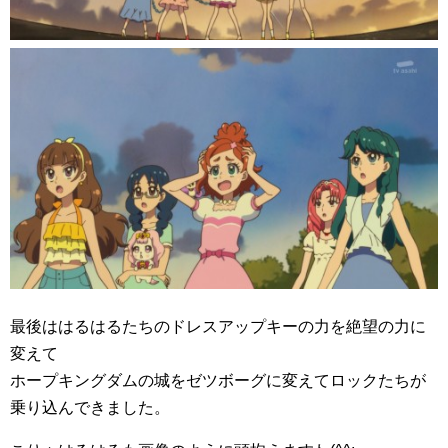
最後ははるはるたちのドレスアップキーの力を絶望の力に
変えて
ホープキングダムの城をゼツボーグに変えてロックたちが
乗り込んできました。