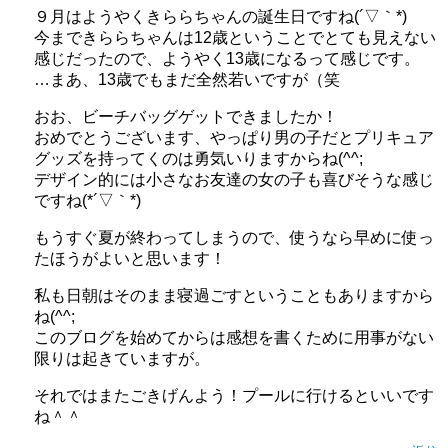
９月はようやくきららちゃんの誕生日ですね(´▽｀*)
今まできららちゃんは12歳ということでとても見えない
感じだったので、ようやく13歳になるって感じです。
…まあ、13歳でもまだ全然若いですが（笑
おお、ビーチバッグゲットできましたか！
おめでとうございます、やっぱり男の子だとプリキュア
グッズを持ってくのは勇気いりますからね(^^;
デザイン的には小さなお友達の女の子も喜びそうな感じ
ですね(*´▽｀*)
もうすぐ夏が終わってしまうので、使うなら早めに使っ
たほうがよいと思います！
私も日朝はそのまま寝過ごすということもありますから
ね(^^;
このブログを始めてからは感想を書くために用事がない
限りは起きていますが。
それではまたごきげんよう！プールに行けるといいです
ね＾＾