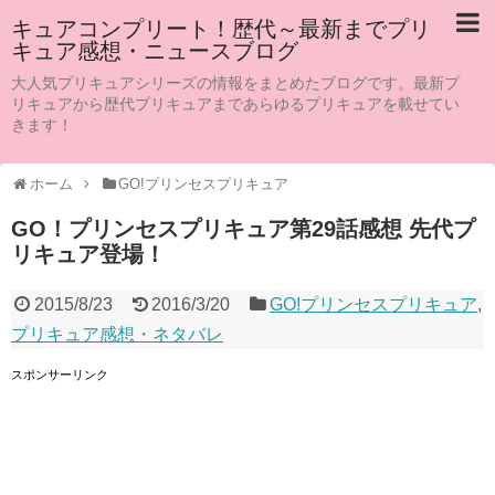
キュアコンプリート！歴代～最新までプリ
キュア感想・ニュースブログ
大人気プリキュアシリーズの情報をまとめたブログです。最新プ
リキュアから歴代プリキュアまであらゆるプリキュアを載せてい
きます！
ホーム
GO!プリンセスプリキュア
GO！プリンセスプリキュア第29話感想 先代プ
リキュア登場！
2015/8/23
2016/3/20
GO!プリンセスプリキュア
,
プリキュア感想・ネタバレ
スポンサーリンク