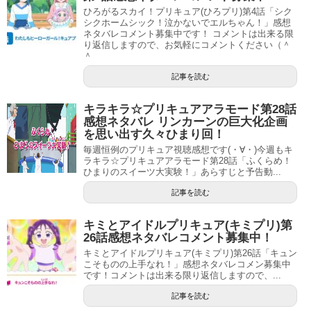
ひろがるスカイ！プリキュア(ひろプリ)第4話「シク
シクホームシック！泣かないでエルちゃん！」感想
ネタバレコメント募集中です！ コメントは出来る限
り返信しますので、お気軽にコメントください（＾
＾
記事を読む
キラキラ☆プリキュアアラモード第28話
感想ネタバレ リンカーンの巨大化企画
を思い出す久々ひまり回！
毎週恒例のプリキュア視聴感想です(・∀・)今週もキ
ラキラ☆プリキュアアラモード第28話「ふくらめ！
ひまりのスイーツ大実験！」あらすじと予告動...
記事を読む
キミとアイドルプリキュア(キミプリ)第
26話感想ネタバレコメント募集中！
キミとアイドルプリキュア(キミプリ)第26話「キュン
こそものの上手なれ！」感想ネタバレコメン募集中
です！コメントは出来る限り返信しますので、...
記事を読む