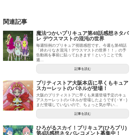
関連記事
魔法つかいプリキュア第48話感想ネタバ
レ デウスマストの混沌の世界
毎週恒例のプリキュア視聴感想です。今週も第48話
「終わりなき混沌！デウスマストの世界！！」の予
告動画を事前に貼っておきます！ということで先
週...
記事を読む
プリティストア大阪本店に早くもキュア
スカーレットのパネルが登場！
大阪のプリティストアに早くも来週登場予定のキュ
アスカーレットのパネルが登場したようです(・∀・)
まだ登場していないので、ちょっと気が早い...
記事を読む
ひろがるスカイ！プリキュア(ひろプリ)
第4話感想ネタバレコメント募集中！