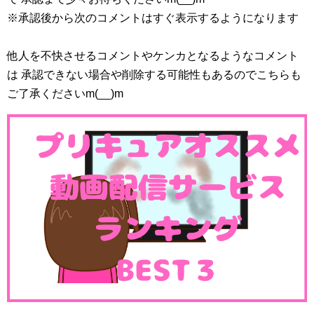
※承認後から次のコメントはすぐ表示するようになります
他人を不快させるコメントやケンカとなるようなコメント
は 承認できない場合や削除する可能性もあるのでこちらも
ご了承くださいm(__)m