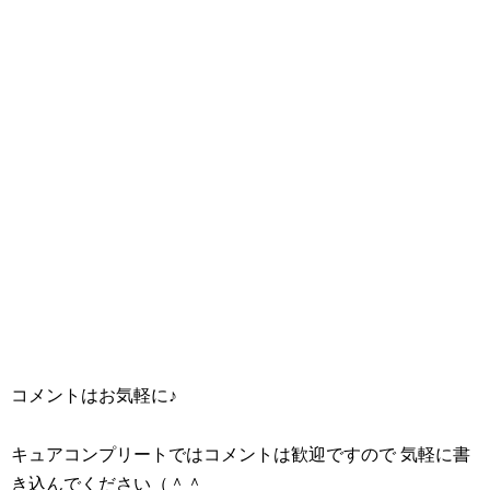
コメントはお気軽に♪
キュアコンプリートではコメントは歓迎ですので 気軽に書
き込んでください（＾＾