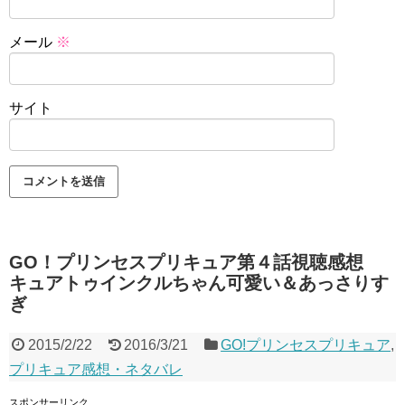
メール
※
サイト
GO！プリンセスプリキュア第４話視聴感想
キュアトゥインクルちゃん可愛い＆あっさりす
ぎ
2015/2/22
2016/3/21
GO!プリンセスプリキュア
,
プリキュア感想・ネタバレ
スポンサーリンク