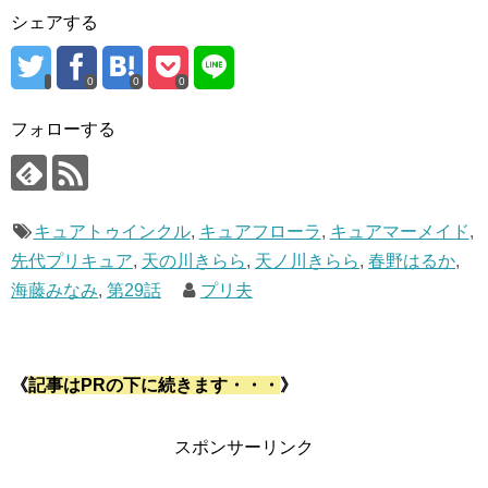
シェアする
0
0
0
フォローする
キュアトゥインクル
,
キュアフローラ
,
キュアマーメイド
,
先代プリキュア
,
天の川きらら
,
天ノ川きらら
,
春野はるか
,
海藤みなみ
,
第29話
プリ夫
《
記事はPRの下に続きます・・・
》
スポンサーリンク