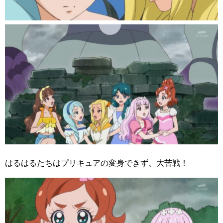
はるはるたちはプリキュアの変身できず、大苦戦！