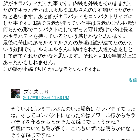
所がキラパティだった事です。内装も外装もそのままだっ
たのでキラパティは元々ルミエルさんの所有物だったのか
なと思います。あと誰がキラパティをコンパクトサイズに
した事です。1話で長老が持っていた事は長老のご先祖様が
何らかの形でコンパクトにしてずっと守り続けて今は長老
がキラパティを持っているという感じかなと思います。
最後に苺山にあるルミエルさんの祭壇は誰が建てたのかと
いう疑問です。ルミエルさんに助けられた人達が恩返しと
して建てられたのかなと思います。それとも100年前以上に
そして先週、ノワール様から救い出したビブリーちゃんも
あったかもしれません。
この謎が本編で明らかになるといいですね。
登場！！
返信
改心したかと思ったら性格は全然変わってない(;´∀｀)
プリ夫
より:
キラパティのスイーツを食べまくるビブリーちゃん。スイ
2017年9月25日 11:56 PM
ーツ40個食べてました…プリキュアシリーズは本当に大食
そういえばルミエルさんのいた場所はキラパティでした
いキャラが多いですね(^^;
ね。そしてコンパクトになったのはノワール様からキラ
パティを守るからとかそんな感じでしょうかね？
年齢の話にもなりましたが、レディに年を聞くのは失礼と
祭壇についても謎が多く、これもいずれは明らかになり
教えてくれませんでした(;´∀｀)
そうな感じですね～
100年前の苺坂を知っているということは軽く100歳を超え