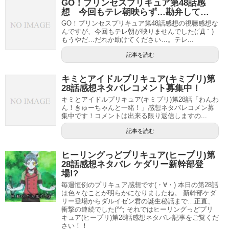
GO！プリンセスプリキュア第48話感
想 今回もテレ朝映らず…勘弁して…
GO！プリンセスプリキュア第48話感想の視聴感想な
んですが、今回もテレ朝が映りませんでした(;´Д｀)
もうやだ…だれか助けてください…。テレ...
記事を読む
キミとアイドルプリキュア(キミプリ)第
28話感想ネタバレコメント募集中！
キミとアイドルプリキュア(キミプリ)第28話「わんわ
ん！きゅーちゃんと一緒！」感想ネタバレコメン募
集中です！コメントは出来る限り返信しますの...
記事を読む
ヒーリングっどプリキュア(ヒープリ)第
28話感想ネタバレ ケダリー新幹部登
場!?
毎週恒例のプリキュア感想です(・∀・) 本日の第28話
は色々なことが明らかになりましたね。 新幹部ケダ
リー登場からダルイゼン君の誕生秘話まで…正直、
衝撃の連続でした(^^; それではヒーリングっどプリ
キュア(ヒープリ)第28話感想ネタバレ記事をご覧くだ
さい！！