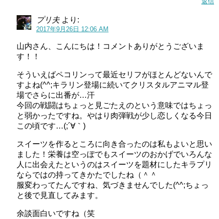
返信
プリ夫
より:
2017年9月26日 12:06 AM
山内さん、こんにちは！コメントありがとうございま
す！！
そういえばペコリンって最近セリフがほとんどないんで
すよね(^^;キラリン登場に続いてクリスタルアニマル登
場でさらに出番が…汗
今回の戦闘はちょっと見ごたえのという意味ではちょっ
と弱かったですね。やはり肉弾戦が少し恋しくなる今日
この頃です…(;´∀｀)
スイーツを作るところに向き合ったのは私もよいと思い
ました！栄養は空っぽでもスイーツのおかげでいろんな
人に出会えたというのはスイーツを題材にしたキラプリ
ならではの持ってきかたでしたね（＾＾
服変わってたんですね、気づきませんでした(^^;ちょっ
と後で見直してみます。
余談面白いですね（笑