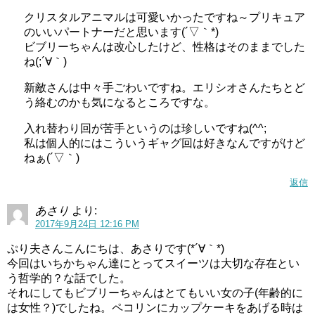
クリスタルアニマルは可愛いかったですね～プリキュア
のいいパートナーだと思います(´▽｀*)
ビブリーちゃんは改心したけど、性格はそのままでした
ね(;´∀｀)
新敵さんは中々手ごわいですね。エリシオさんたちとど
う絡むのかも気になるところですな。
入れ替わり回が苦手というのは珍しいですね(^^;
私は個人的にはこういうギャグ回は好きなんですがけど
ねぁ(´▽｀)
返信
あさり
より:
2017年9月24日 12:16 PM
ぷり夫さんこんにちは、あさりです(*´∀｀*)
今回はいちかちゃん達にとってスイーツは大切な存在とい
う哲学的？な話でした。
それにしてもビブリーちゃんはとてもいい女の子(年齢的に
は女性？)でしたね。ペコリンにカップケーキをあげる時は