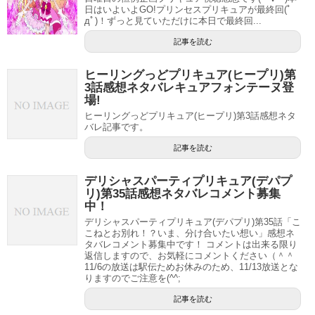
しょう！！
日はいよいよGO!プリンセスプリキュアが最終回(ﾟ
дﾟ)！ずっと見ていただけに本日で最終回...
記事を読む
ヒーリングっどプリキュア(ヒープリ)第
3話感想ネタバレキュアフォンテーヌ登
場!
ヒーリングっどプリキュア(ヒープリ)第3話感想ネタ
バレ記事です。
記事を読む
デリシャスパーティプリキュア(デパプ
リ)第35話感想ネタバレコメント募集
中！
デリシャスパーティプリキュア(デパプリ)第35話「こ
第39話の予告でもチラッとプリキュアを助けてましたが、
こねとお別れ！？いま、分け合いたい想い」感想ネ
この第41話で完全に復帰かな？
タバレコメント募集中です！ コメントは出来る限り
返信しますので、お気軽にコメントください（＾＾
最終決戦も近いのでビブリーちゃんと一緒にプリキュアを
11/6の放送は駅伝ためお休みのため、11/13放送とな
りますのでご注意を(^^;
手助けしてほしいですね（＾＾
記事を読む
第41話の感想記事更新しました！