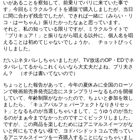
いがあることを察知して、前乗りでパリに来ていた事で
す」今回もミラクルライトを通販で購入しましたが、当日
に間に合わず残念でしたが、できれば一緒に（みらい・リ
コ・はーちゃん）振りたかったなぁと思っています。
それと、私の知っている限りですが、ミラクルライトで
「プリキュア！」と振りながら唱える以外に、個人名を唱
えることは初めてじゃないでしょうか。 チョットびっく
りしました。
だいぶネタバレしちゃいましたが、TV放送のOP・EDでネ
タバレしてるからこれくらいなら大丈夫だよね、プリ夫さ
ん？ （オチは書いてないので）
ちょっとした報告があって、今年の夏休みに全国のローソ
ンで映画前売券発売記念にスタンプラリーなるものを開催
していて、年齢制限がなかったので、ちょいと参加を致し
ましたら、「キュアパルフェ パーフェクトなりきりセッ
ト」となるものが当選しちゃいまして、こうゆうのが当た
るのがまぁ今までなかったのですごくビックリしました。
ですが、この商品を楽しむためにはアニマルスイーツがな
いと何にもできない様で、ヨドバシドットコムで売ってい
るアニマルスイーツを一斉購入することになっちゃいまし