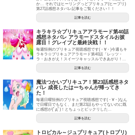
か… それではヒーリングっどプリキュア(ヒープリ)
第27話感想ネタバレ記事をご覧ください！！
記事を読む
キラキラ☆プリキュアアラモード第40話
感想ネタバレ アラモードスタイルお披
露目！グレイブと最終決戦！！
毎週恒例のプリキュア視聴感想です(・∀・)今週もキ
ラキラ☆プリキュアアラモード第40話「レッツ・
ラ・おきがえ！スイーツキャッスルできあがり！...
記事を読む
魔法つかいプリキュア！第23話感想ネタ
バレ 成長したはーちゃんが帰ってき
た！
毎週日曜恒例のプリキュア視聴感想です(・∀・)なん
で日曜日でもなく、まだ第23話もやってないのに既
に感想が(ﾟдﾟ)！とちょっとビックリした...
記事を読む
トロピカル～ジュプリキュア(トロプリ)