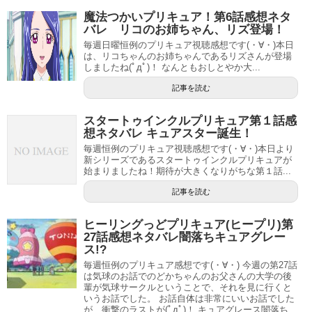
魔法つかいプリキュア！第6話感想ネタ
キラキラ☆プリキュアアラモード第41話感想ネタバレ シエ
バレ リコのお姉ちゃん、リズ登場！
ルとリオの兄弟愛！
毎週日曜恒例のプリキュア視聴感想です(・∀・)本日
は、リコちゃんのお姉ちゃんであるリズさんが登場
…ということで、キラキラプリキュアアラモード11月の放
しましたね(ﾟдﾟ)！ なんともおしとやか大...
送予定でした。もう11月か～
記事を読む
キラプリももう3ヶ月しかないと思うと寂しいですね(;´･ω･)
スタートゥインクルプリキュア第１話感
キラキラプリキュアアラモード第7話感想ネタバレ ペコリンとドーナツ作り！
関連記事
想ネタバレ キュアスター誕生！
キラキラ☆プリキュアアラモード最終回(第49話)感想ネタバレ キュアエール登場！肉弾戦も復活！？
関連記事
毎週恒例のプリキュア視聴感想です(・∀・)本日より
新シリーズであるスタートゥインクルプリキュアが
始まりましたね！期待が大きくなりがちな第１話...
記事を読む
ヒーリングっどプリキュア(ヒープリ)第
27話感想ネタバレ闇落ちキュアグレー
ス!?
毎週恒例のプリキュア感想です(・∀・) 今週の第27話
は気球のお話でのどかちゃんのお父さんの大学の後
輩が気球サークルということで、それを見に行くと
いうお話でした。 お話自体は非常にいいお話でした
が、衝撃のラストが(ﾟдﾟ)！ キュアグレース闇落ち