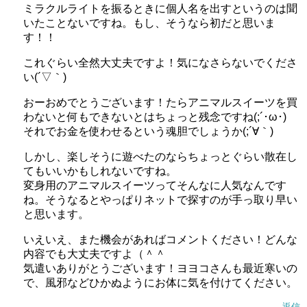
ミラクルライトを振るときに個人名を出すというのは聞
いたことないですね。もし、そうなら初だと思いま
す！！
これぐらい全然大丈夫ですよ！気になさらないでくださ
い(´▽｀)
おーおめでとうございます！たらアニマルスイーツを買
わないと何もできないとはちょっと残念ですね(;´･ω･)
それでお金を使わせるという魂胆でしょうか(;´∀｀)
しかし、楽しそうに遊べたのならちょっとぐらい散在し
てもいいかもしれないですね。
変身用のアニマルスイーツってそんなに人気なんです
ね。そうなるとやっぱりネットで探すのが手っ取り早い
と思います。
いえいえ、また機会があればコメントください！どんな
内容でも大丈夫ですよ（＾＾
気遣いありがとうございます！ヨヨコさんも最近寒いの
で、風邪などひかぬようにお体に気を付けてください。
返信