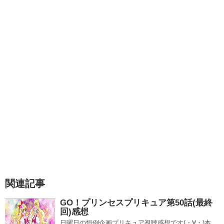
アラモードスタイルの詳細については↓の記事を参照くださ
い。
アラモードスタイル&キラキラルクリーマー！新スタイルと
新武器ネタバレ情報
第40話の感想記事更新しました！
キラキラ☆プリキュアアラモード第40話感想ネタバレ アラ
モードスタイルお披露目！グレイブと最終決戦！！
キラキラ☆プリキュアアラモード第28話感想ネタバレ リンカーンの巨大化企画を思い出す久々ひまり回！
関連記事
キラキラ☆プリキュアアラモード第10話感想ネタバレ高校生プリキュアが大活躍！！
関連記事
11月26日第41話「夢はキラ☆ピカ無限大！」
関連記事
GO！プリンセスプリキュア第50話(最終
第41話はキラ☆ピカ無限大…一瞬なんのこっちゃと思った
回)感想
んですが、これはキラリンとピカリオの事で間違いないで
日曜日の恒例企画プリキュア視聴感想です(・∀・)本