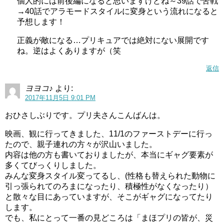
個人的には前後編になると思いますけどね～39話で苦戦
→40話でアラモードスタイルに変身という流れになると
予想します！
正義が敵になる…プリキュアでは絶対にない展開です
ね。逆はよくありますが（笑
返信
ヨヨコ♪
より:
2017年11月5日 9:01 PM
おひさしぶりです。プリ夫さんこんばんは。
映画、観に行ってきました、11/1のファーストデーに行っ
たので、親子連れの方々が沢山いました。
内容は他の方も書いておりましたが、本当にギャグ要素が
多くてびっくりしました。
みんな変身スタイル変ってるし、(性格も替えられた動物に
引っ張られてのろまになったり、積極性がなくなったり）
と散々な目にあっていますが、そこがギャグになってたり
します。
でも、私にとって一番の見どころは「まほプリの皆が、災