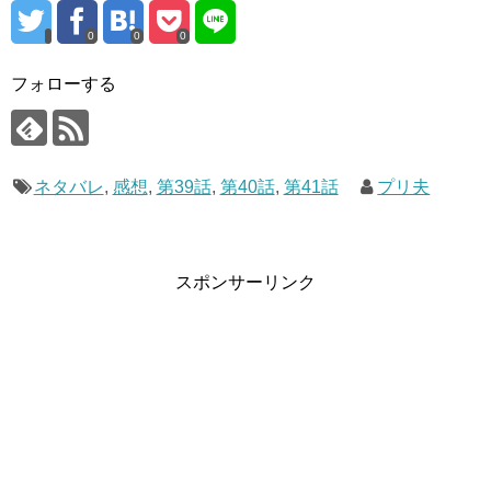
アニマルスイーツなのでそんなに大きくないみたいです
0
0
0
ね。これを使って新スタイル・アラモードスタイルに変身
するんでしょう。
フォローする
スポンサーリンク
ネタバレ
,
感想
,
第39話
,
第40話
,
第41話
プリ夫
スポンサーリンク
アラモードスタイル登場も非常に楽しみですね～