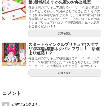
第8話感想あすか先輩のお弁当教室
毎週恒例のプリキュア感想です(・∀・) 今週の第8話
はトロピカる部としてお弁当と作ることに！ その先
生は料理が得意なあすか先輩 そして今回の戦闘で前
代未聞のとんでもないことが… それではトロピカル
～ジュプリキュア(トロプリ)第8話感想ネタバレ記事
をご覧ください！！
記事を読む
スタートゥインクルプリキュア(スタプ
リ)第33話感想ネタバレ フワ回！…活躍
より迷惑！？
毎週恒例のプリキュア視聴感想です(・∀・)本日はユ
ニコーン形態に変化したフワ回となりました。お手
伝いということで奮闘する回かと思いきやちょっ...
記事を読む
コメント
山内亜利沙
より: