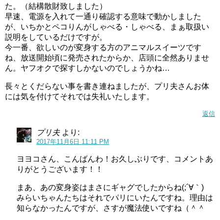
た。（結構散財致しました）
早速、電源を入れて一通り確認する意味で動かしました
が、いちかとペコりんがしゃべる・しゃべる、まぁ取扱い
説明をしているだけですが。
今一番、欲しいのが変身する方のアニマルスイーツです
ね、放送開始頃に発売されたからか、店頭に全然ありませ
ん。ヤフオクで探すしかないのでしょうかね…
長々とくだらない事を書き連ねましたが、プリ夫さんお体
には気を付けてそれでは失礼いたします。
返信
プリ夫
より:
2017年11月6日 11:11 PM
ヨヨコさん、こんばんわ！お久しぶりです、コメントあ
りがとうございます！！
まあ、あの変身姿はまさにギャグでしたからね(;´∀｀)
みらいちゃんたちはそれでパリにいたんですね。理由は
知らなかったんですが、さすが魔法使いですね（＾＾