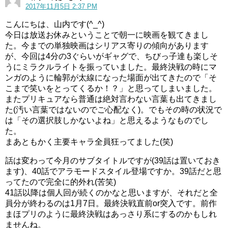
2017年11月5日 2:37 PM
こんにちは、山内です(^_^)
今日は放送お休みということで朝一に映画を観てきまし
た。今までの単独映画はシリアス寄りの傾向があります
が、今回は4分の3ぐらいがギャグで、ちびっ子達も楽しそ
うにミラクルライトを振っていました。最終決戦の時にマ
ンガのように輪郭が太線になった場面が出てきたので「そ
こまで笑いをとってくるか！？」と思ってしまいました。
またプリキュアなら普通は絶対言わない言葉も出てきまし
た(汚い言葉ではないのでご心配なく)。でもその時の状況で
は「その選択肢しかないよね」と思えるようなものでし
た。
まあともかく主要キャラ全員狂ってました(笑)
話は変わって今月のサブタイトルですが(39話は置いておき
ます)、40話でアラモードスタイル登場ですか。39話だと思
ってたので完全に的外れ(苦笑)
41話以降は個人回が続くのかなと思いますが、それだと全
員分が終わるのは1月7日。最終決戦直前or突入です。前作
まほプリのように最終決戦はあっさり系にするのかもしれ
ませんね。