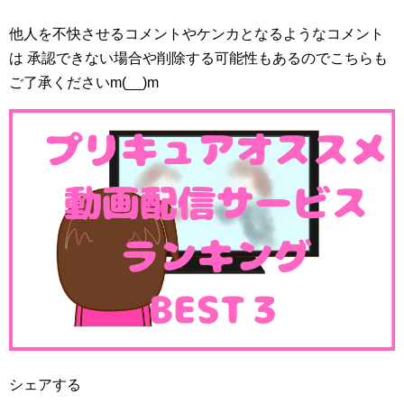
他人を不快させるコメントやケンカとなるようなコメント
11月19日第40話「レッツラ・おきがえ！スイー
は 承認できない場合や削除する可能性もあるのでこちらも
ツキャッスルできあがり！」
ご了承くださいm(__)m
第40話は新アイテム・スイーツキャッスルが登場！
この時期に新アイテムなんて登場するのかな？なんて思っ
ていたら、ちゃんとおもちゃになってました(;´∀｀)
シェアする