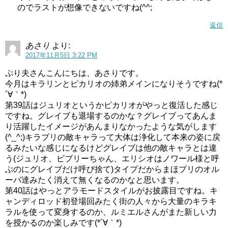
のでラストが想像できないですね(^^;
返信
あさり
より:
2017年11月5日 3:22 PM
ぷり夫さんこんにちは、あさりです。
今月はキラリンとピカリオの姉弟メインになりそうですね(*
´∀｀*)
第39話はジュリオというかピカリオがやっと復活した感じ
ですね。グレイブも退場するのかな？グレイブってあんま
り活躍したイメージがあんまりなかったような気がします
(^_^;)キラプリの敵キャラって大体は浄化して本来の姿に戻
るみたいな感じになるけどグレイブは他の敵キャラとは違
う(ジュリオ、ビブリーちゃん、エリシオはノワール様と呼
ぶのにグレイブだけ呼び捨て)タイプだからまほプリのオル
ーバ達みたく消えて無くなるのかなと思います。
第40話はやっとアラモードスタイルがお披露目ですね。キ
ャンディロッド初登場回みたく街の人々から大量のキラキ
ラルを使って変身するのか、ルミエルさんがまた新しい力
を授かるのか楽しみです(*´∀｀*)