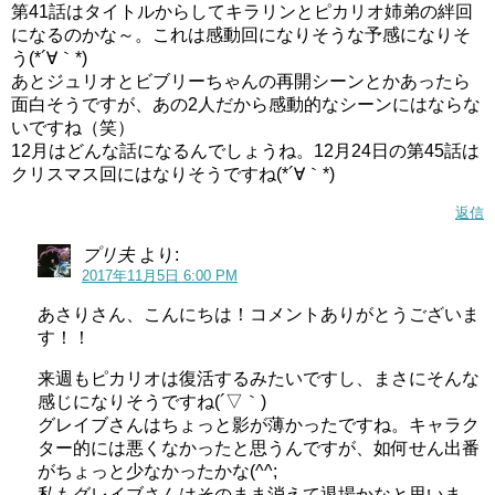
第41話はタイトルからしてキラリンとピカリオ姉弟の絆回
になるのかな～。これは感動回になりそうな予感になりそ
う(*´∀｀*)
あとジュリオとビブリーちゃんの再開シーンとかあったら
面白そうですが、あの2人だから感動的なシーンにはならな
いですね（笑）
12月はどんな話になるんでしょうね。12月24日の第45話は
クリスマス回にはなりそうですね(*´∀｀*)
返信
プリ夫
より:
2017年11月5日 6:00 PM
あさりさん、こんにちは！コメントありがとうございま
す！！
来週もピカリオは復活するみたいですし、まさにそんな
感じになりそうですね(´▽｀)
グレイブさんはちょっと影が薄かったですね。キャラク
ター的には悪くなかったと思うんですが、如何せん出番
がちょっと少なかったかな(^^;
私もグレイブさんはそのまま消えて退場かなと思いま