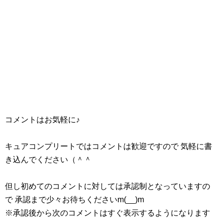
そしてグレイブさんもやたら狂暴化しとる…これはグレイ
コメントはお気軽に♪
ブさんとの最終決戦ということで間違いなさそうですね。
キュアコンプリートではコメントは歓迎ですので 気軽に書
第39話の感想記事更新しました！
き込んでください（＾＾
キラキラ☆プリキュアアラモード第39話感想ネタバレ ジュ
リオ復活！ビブリーも活躍！？
但し初めてのコメントに対しては承認制となっていますの
キラキラ☆プリキュアアラモード第40話感想ネタバレ アラモードスタイルお披露目！グレイブと最終決戦！！
関連記事
で 承認まで少々お待ちくださいm(__)m
キラキラ☆プリキュアアラモード第19話感想ネタバレ キラ星シエル登場！妖精キラリンの姿も
関連記事
※承認後から次のコメントはすぐ表示するようになります