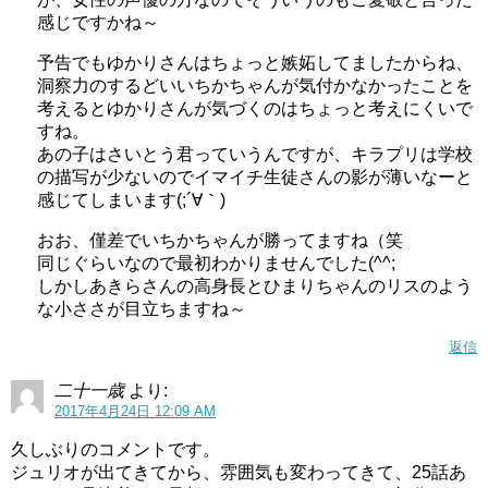
感じですかね～
予告でもゆかりさんはちょっと嫉妬してましたからね、
洞察力のするどいいちかちゃんが気付かなかったことを
考えるとゆかりさんが気づくのはちょっと考えにくいで
すね。
あの子はさいとう君っていうんですが、キラプリは学校
の描写が少ないのでイマイチ生徒さんの影が薄いなーと
感じてしまいます(;´∀｀)
おお、僅差でいちかちゃんが勝ってますね（笑
同じぐらいなので最初わかりませんでした(^^;
しかしあきらさんの高身長とひまりちゃんのリスのよう
な小ささが目立ちますね～
返信
二十一歳
より:
2017年4月24日 12:09 AM
久しぶりのコメントです。
ジュリオが出てきてから、雰囲気も変わってきて、25話あ