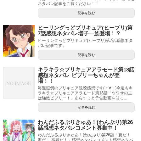
ネタバレ記事をご覧ください！！
記事を読む
ヒーリングっどプリキュア(ヒープリ)第
7話感想ネタバレ増子一族登場！？
ヒーリングっどプリキュア(ヒープリ)第7話感想ネタ
バレ記事です。
記事を読む
キラキラ☆プリキュアアラモード第18話
感想ネタバレ ビブリーちゃんが登
場！！
毎週恒例のプリキュア視聴感想です(・∀・)今週もキ
ラキラ☆プリキュアアラモード第18話「ウワサの主
は強敵ビブリー！」あらすじと予告動画を貼っ...
記事を読む
わんだふるぷりきゅあ！(わんぷり)第26
話感想ネタバレコメント募集中！
わんだふるぷりきゅあ！(わんぷり)第26話「夏だ！
海だ！ 宿題だ！」感想ネタバレコメント感想ネタバ