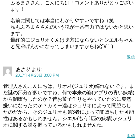
ふるまささん、こんにちは！コメントありがとうござい
ます！
名前に関しては本当にわかりやすいですね（笑
私もふるまささんのいう説が一番有力ではないかと思い
ます。
最終的にジュリオくんは味方にならないとシエルちゃん
と兄弟げんかになってしまいますからね(;´∀｀)
返信
あさり
より:
2017年4月23日 3:00 PM
管理人さんこんにちは。リオ君(ジュリオ)侮れないです。ま
だ謎の部分が多いですね。何で本来の姿(アプリの青い妖精)
から闇堕ちしたのか？昔お菓子作りをやっていたのに突然
嫌いになったのか？ガミー達はジュリオによって闇堕ちし
たのだから、そのジュリオも第3者によって闇堕ちした可能
性はあるかもしれません。シエル(もう1匹の妖精)がジュリ
オに関する謎を握っているかもしれませんね。
返信