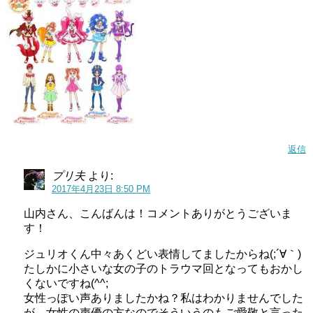
返信
プリ夫
より:
2017年4月23日 8:50 PM
山内さん、こんばんは！コメントありがとうございま
す！
ジュリオくん中々あくどい表情してましたからね(;´∀｀)
たしかに小さいな女の子のトラウマ回となってもおかし
くないですね(^^;
女性っぽい声ありましたかね？私はわかりませんでした
が、女性の声優の方なのでそういうのもご愛敬と言った