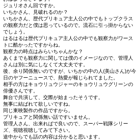
ジュリオさん回ですか。
いちかさん、見破れるのか？
いちかさん、歴代プリキュア主人公の中でもトップクラス
の観察力だと僕は思っているので。流石に引っ掛からない
でしょう。
はるはるは歴代プリキュア主人公の中でも観察力がワース
トに酷かったですからね。
観察力の時点はみらいちゃんかな？
あくまでも観察力に関しては僕のイメージなので、管理人
さんは別に気にしなくて大丈夫です。
後、余り関係無いのですが、いちかの中の人(美山さん)が今
日のヤフーニュースで、熱愛が報じられてました。
相手の方はキョウリュウジャーのキョウリュウグリーンの
俳優さんです。
舞台で共演して、交際が始まったそうです。
無事に結ばれて欲しいですね。
同じ東映製作の作品ですから。
プリキュアと関係無い話ですいません。
管理人さん、出来ればで良いので、スーパー戦隊シリー
ズ、視聴視聴してみて下さい。
途中からでも話の内容は分かると思います。