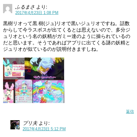
ふるまさ
より:
2017年4月23日 1:08 PM
黒樹リオって黒 樹(ジュ)リオで黒いジュリオですね。話数
からして今ラスボスが出てくるとは思えないので、多分ジ
ュリオという名の妖精がガミー達のように操られているの
だと思います。そうであればアプリに出てくる謎の妖精と
ジュリオが似ているのが説明付きますしね。
返信
プリ夫
より:
2017年4月23日 5:12 PM