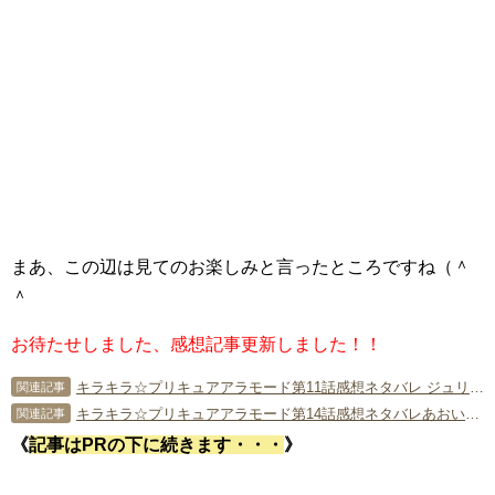
まあ、この辺は見てのお楽しみと言ったところですね（＾
＾
お待たせしました、感想記事更新しました！！
キラキラ☆プリキュアアラモード第11話感想ネタバレ ジュリオ登場！ガミーと最終決戦！！
関連記事
キラキラ☆プリキュアアラモード第14話感想ネタバレあおいちゃんはお嬢様！
関連記事
《
記事はPRの下に続きます・・・
》