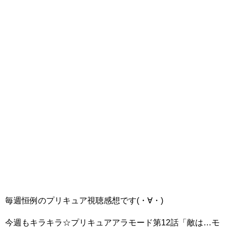
毎週恒例のプリキュア視聴感想です(・∀・)
今週もキラキラ☆プリキュアアラモード第12話「
敵は…モ