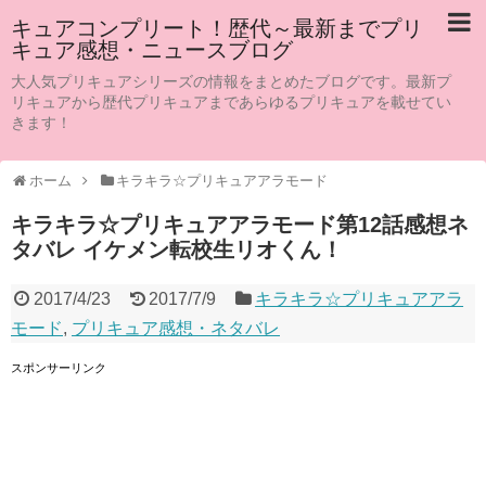
キュアコンプリート！歴代～最新までプリ
キュア感想・ニュースブログ
大人気プリキュアシリーズの情報をまとめたブログです。最新プ
リキュアから歴代プリキュアまであらゆるプリキュアを載せてい
きます！
ホーム
キラキラ☆プリキュアアラモード
キラキラ☆プリキュアアラモード第12話感想ネ
タバレ イケメン転校生リオくん！
2017/4/23
2017/7/9
キラキラ☆プリキュアアラ
モード
,
プリキュア感想・ネタバレ
スポンサーリンク