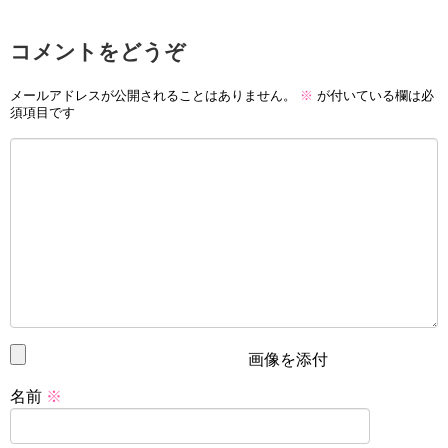
予告通り、ジュリオくんが「黒樹リオ」として転校してき
ました。
コメントをどうぞ
イケメンということで女子はリオくんの虜になっています
メールアドレスが公開されることはありません。
※
が付いている欄は必
須項目です
(ﾟдﾟ)！
ふう、何ともうらやましいぜ…。
それを見て男子たちも嫉妬してますね(^^;
画像を添付
名前
※