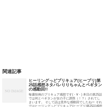
関連記事
ヒーリングっどプリキュア(ヒープリ)第
25話感想ネタバレりりちゃんとペギタン
の感動回!!
毎週恒例のプリキュア感想です(・∀・) 本日の第25話
では何とペギタンが女の子に誘拐（！？）されてし
まいます。 そして話は意外な感動回でしたねー それ
ではヒーリングっどプリキュア(ヒープリ)第25話感想