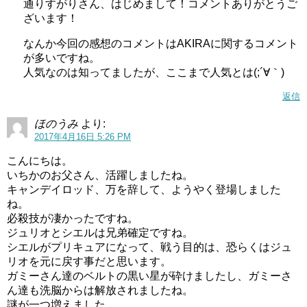
通りすがりさん、はじめまして！コメントありがとうご
ざいます！
そこにゆかりさんが遅れて登場。
なんか今回の感想のコメントはAKIRAに関するコメント
スポンサーリンク
が多いですね。
人気なのは知ってましたが、ここまで人気とは(;´∀｀)
返信
ほのうみ
より:
2017年4月16日 5:26 PM
こんにちは。
いちかのお父さん、活躍しましたね。
キャンデイロッド、万を辞して、ようやく登場しました
ね。
必殺技が凄かったですね。
ジュリオとシエルは兄弟確定ですね。
シエルがプリキュアになって、戦う目的は、恐らくはジュ
リオを元に戻す事だと思います。
ガミーさん達のベルトの黒い星が砕けましたし、ガミーさ
散歩をしていたと言ってましたが、どうやらあきらさんと
ん達も洗脳からは解放されましたね。
ひかりさんのファンクラブの人を呼んでいたみたいです
謎が一つ増えました。