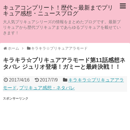
キュアコンプリート！歴代～最新までプリ
キュア感想・ニュースブログ
大人気プリキュアシリーズの情報をまとめたブログです。最新プ
リキュアから歴代プリキュアまであらゆるプリキュアを載せてい
きます！
ホーム
キラキラ☆プリキュアアラモード
キラキラ☆プリキュアアラモード第11話感想ネ
タバレ ジュリオ登場！ガミーと最終決戦！！
2017/4/16
2017/7/9
キラキラ☆プリキュアアラ
モード
,
プリキュア感想・ネタバレ
スポンサーリンク