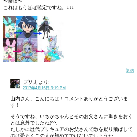
〜余談〜
これはもうほぼ確定ですね。↓↓↓
返信
プリ夫
より:
2017年4月16日 3:19 PM
山内さん、こんにちは！コメントありがとうございま
す！
そうですね、いちかちゃんとそのお父さんに重きをおく
とは意外でしたね(^^;
たしかに歴代プリキュアのお父さんで敵を蹴り飛ばして
のは恐らくこの人が初めてではないでしょうか。