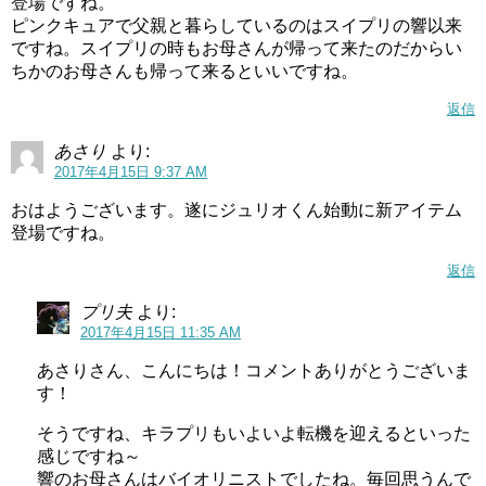
登場ですね。
ピンクキュアで父親と暮らしているのはスイプリの響以来
ですね。スイプリの時もお母さんが帰って来たのだからい
ちかのお母さんも帰って来るといいですね。
返信
あさり
より:
2017年4月15日 9:37 AM
おはようございます。遂にジュリオくん始動に新アイテム
登場ですね。
返信
プリ夫
より:
2017年4月15日 11:35 AM
あさりさん、こんにちは！コメントありがとうございま
す！
そうですね、キラプリもいよいよ転機を迎えるといった
感じですね～
響のお母さんはバイオリニストでしたね。毎回思うんで