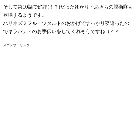
そして第10話で好評(！？)だったゆかり・あきらの親衛隊も
登場するようです。
ハリネズミフルーツタルトのおかげですっかり寝返ったの
でキラパティのお手伝いをしてくれそうですね（＾＾
スポンサーリンク