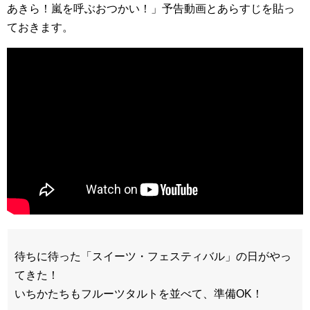
あきら！嵐を呼ぶおつかい！」予告動画とあらすじを貼っ
ておきます。
待ちに待った「スイーツ・フェスティバル」の日がやっ
てきた！
いちかたちもフルーツタルトを並べて、準備OK！