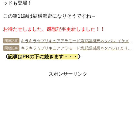
ッドも登場！
この第11話は結構濃密になりそうですね～
お待たせしました、感想記事更新しました！！
キラキラ☆プリキュアアラモード第12話感想ネタバレ イケメン転校生リオくん！
関連記事
キラキラ☆プリキュアアラモード第13話感想ネタバレひまりんがユーチューバーに！？
関連記事
《
記事はPRの下に続きます・・・
》
スポンサーリンク