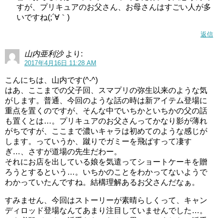
すが、プリキュアのお父さん、お母さんはすごい人が多
いですね(;´∀｀)
返信
山内亜利沙
より:
2017年4月16日 11:28 AM
こんにちは、山内です(^-^)
はあ、ここまでの父子回、スマプリの弥生以来のような気
がします。普通、今回のような話の時は新アイテム登場に
重点を置くのですが、そんな中でいちかといちかの父の話
も置くとは…。プリキュアのお父さんってかなり影が薄れ
がちですが、ここまで濃いキャラは初めてのような感じが
します。っていうか、蹴りでガミーを飛ばすって凄す
ぎ…、さすが道場の先生だわー。
それにお店を出している娘を気遣ってショートケーキを贈
ろうとするという…。いちかのことをわかってないようで
わかっていたんですね。結構理解あるお父さんだなぁ。
すみません、今回はストーリーが素晴らしくって、キャン
ディロッド登場なんてあまり注目していませんでした…。