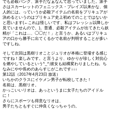
でも必殺バンク、派手だなぁなんて思っていました。派手
さはスカーレットのフェニックス・ブレイズ以来かな、個
人的には。っていうか必殺アイテムの名前をプリキュアが
決めるというのはプリキュア史上初めてのことではないか
と思います(←これは怪しいです、私はフレッシュ以降しか
見ていませんので。)。普通、必殺アイテムが出てきたら妖
精が「これは…、◯◯だ！」と言うか、あるいはプリキュ
アの口から勝手に出てくるかで名前が判明することが多い
ですしね。
そして次回は黒樹リオことジュリオが本格に登場する感じ
ですね！楽しみです。と言うより、ゆかりが珍しく対抗心
を燃やしているという^_^;彼女も結構変わりましたね。ち
なみにやや長めのあらすじがこれです↓↓↓
第12話（2017年4月23日 放送）
いちかのクラスにイケメン男子が転校してきた！
名前は、黒樹リオ。
かっこいいリオは、あっというまに女子たちのアイドル
に！
さらにスポーツも得意なリオは、
男子たちともすぐに仲良くなっちゃうの。