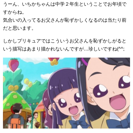
うーん、いちかちゃんは中学２年生ということでお年頃で
すからね。
気合いの入ってるお父さんが恥ずかしくなるのは当たり前
だと思います。
しかしプリキュアではこういうお父さんを恥ずかしがると
いう描写はあまり描かれないんですが…珍しいですね(^^;