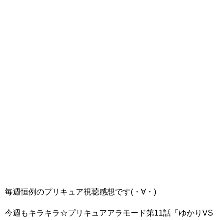
毎週恒例のプリキュア視聴感想です(・∀・)
今週もキラキラ☆プリキュアアラモード第11話「ゆかりVS