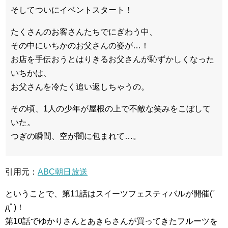
そしてついにイベントスタート！
たくさんのお客さんたちでにぎわう中、
その中にいちかのお父さんの姿が…！
お店を手伝おうとはりきるお父さんが恥ずかしくなった
いちかは、
お父さんを冷たく追い返しちゃうの。
その頃、1人の少年が屋根の上で不敵な笑みをこぼして
いた。
つぎの瞬間、空が闇に包まれて…。
引用元：
ABC朝日放送
ということで、第11話はスイーツフェスティバルが開催(ﾟ
дﾟ)！
第10話でゆかりさんとあきらさんが買ってきたフルーツを