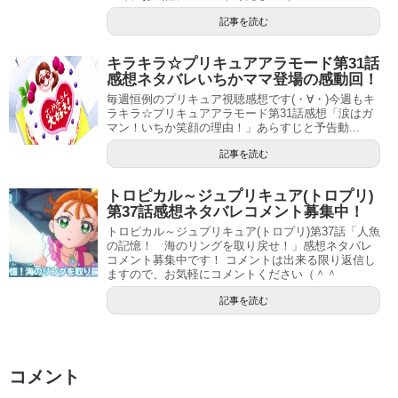
記事を読む
キラキラ☆プリキュアアラモード第31話
感想ネタバレいちかママ登場の感動回！
毎週恒例のプリキュア視聴感想です(・∀・)今週もキ
ラキラ☆プリキュアアラモード第31話感想「涙はガ
マン！いちか笑顔の理由！」あらすじと予告動...
記事を読む
トロピカル～ジュプリキュア(トロプリ)
第37話感想ネタバレコメント募集中！
トロピカル～ジュプリキュア(トロプリ)第37話「人魚
の記憶！ 海のリングを取り戻せ！」感想ネタバレ
コメント募集中です！ コメントは出来る限り返信し
ますので、お気軽にコメントください（＾＾
記事を読む
コメント