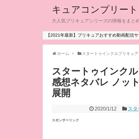
キュアコンプリート
大人気プリキュアシリーズの情報をまと
【2021年最新】プリキュアおすすめ動画配信サ
ホーム
スタートゥインクルプリキュア
スタートゥインクルプ
感想ネタバレ ノッ
展開
2020/1/12
スタ
スポンサーリンク