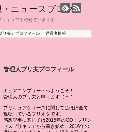
想・ニュースブログ
プリキュアを載せていきます！
プリ夫」プロフィール
運営者情報
管理人プリ夫プロフィール
キュアコンプリートへようこそ！
管理人のプリ夫と申します（＾＾
プリキュアシリーズに関してはほぼ全て
視聴しているプリオタです。
感想記事に関しては2015年のGO！プリン
セスプリキュアから書き始め、2016年の