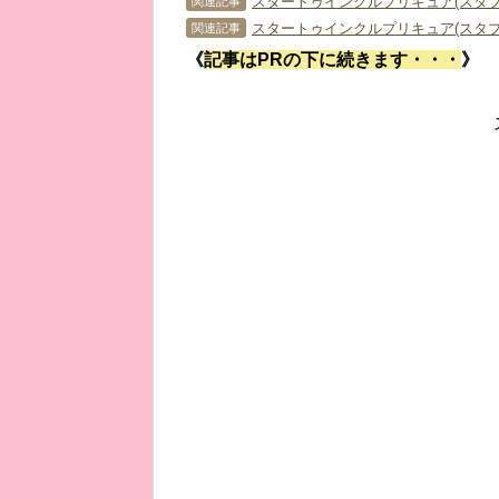
関連記事
スタートゥインクルプリキュア(スタプ
関連記事
《
記事はPRの下に続きます・・・
》