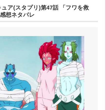
ア(スタプリ)第47話 「フワを救
」感想ネタバレ