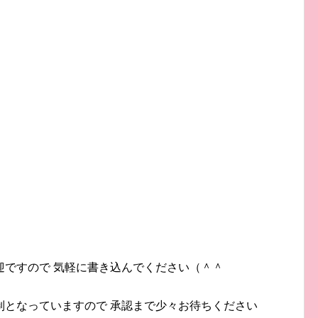
迎ですので 気軽に書き込んでください（＾＾
制となっていますので 承認まで少々お待ちください