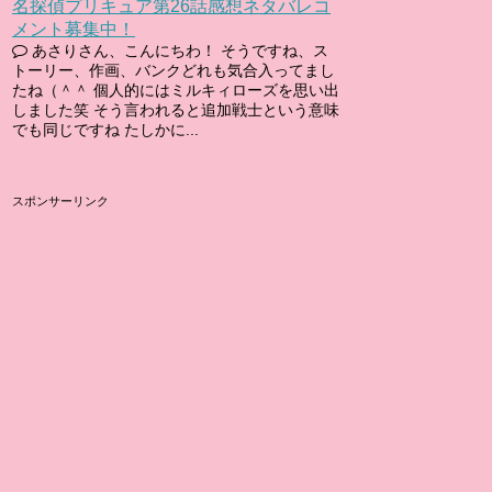
名探偵プリキュア第26話感想ネタバレコ
メント募集中！
あさりさん、こんにちわ！ そうですね、ス
トーリー、作画、バンクどれも気合入ってまし
たね（＾＾ 個人的にはミルキィローズを思い出
しました笑 そう言われると追加戦士という意味
でも同じですね たしかに...
スポンサーリンク