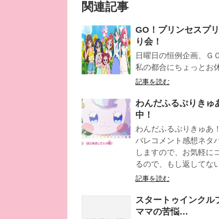
関連記事
GO！プリンセスプリ
り会！
日曜日の恒例企画、ＧＯ
私の都合にちょっとお休み
記事を読む
わんだふるぷりきゅあ
中！
わんだふるぷりきゅあ！
バレコメント感想ネタ
しますので、お気軽に
るので、もし返してない場
記事を読む
スタートゥインクルプ
ママの苦悩…