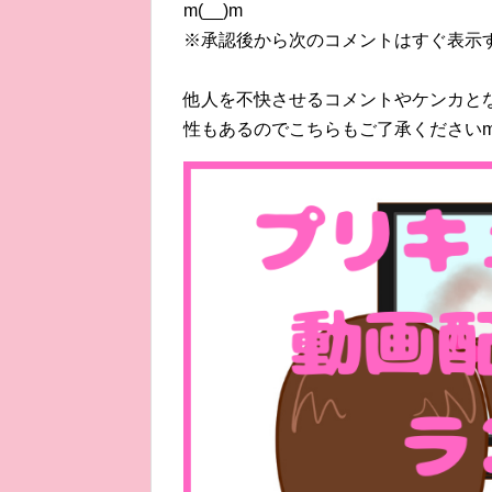
m(__)m
※承認後から次のコメントはすぐ表示
他人を不快させるコメントやケンカと
性もあるのでこちらもご了承くださいm(