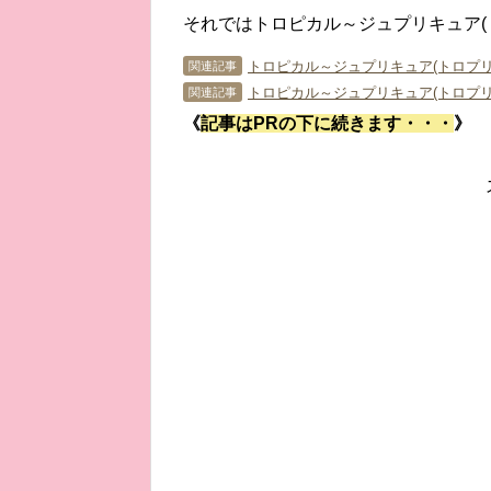
それではトロピカル～ジュプリキュア(
トロピカル～ジュプリキュア(トロプリ
関連記事
トロピカル～ジュプリキュア(トロプリ
関連記事
《
記事はPRの下に続きます・・・
》