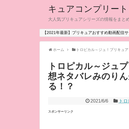
キュアコンプリート
大人気プリキュアシリーズの情報をまと
【2021年最新】プリキュアおすすめ動画配信サ
ホーム
トロピカル～ジュ！プリキュア
トロピカル～ジュプリ
想ネタバレみのりん
る！？
2021/6/6
トロ
スポンサーリンク