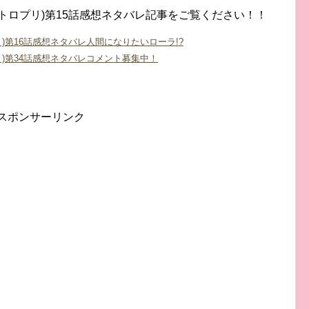
トロプリ)第15話感想ネタバレ記事をご覧ください！！
)第16話感想ネタバレ人間になりたいローラ!?
)第34話感想ネタバレコメント募集中！
スポンサーリンク