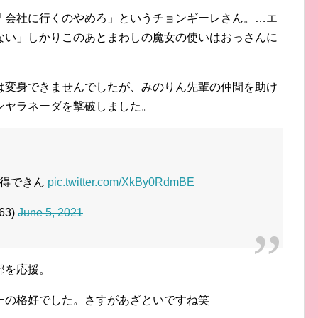
「会社に行くのやめろ」というチョンギーレさん。…エ
ない」しかりこのあとまわしの魔女の使いはおっさんに
は変身できませんでしたが、みのりん先輩の仲間を助け
ンヤラネーダを撃破しました。
納得できん
pic.twitter.com/XkBy0RdmBE
63)
June 5, 2021
部を応援。
ーの格好でした。さすがあざといですね笑