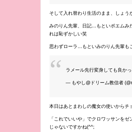
そして入れ替わり生活のまま、しょう
みのりん先輩、日記…もといポエムみ
れは恥ずかしい笑
思わずローラ…もといみのりん先輩も
ラメール先行変身しても良か
— もやし@ドリーム教信者 (@moy
本日はあとまわしの魔女の使いからチ
「これでいいや」でクロワッサンをゼ
じゃないですかね(^^;