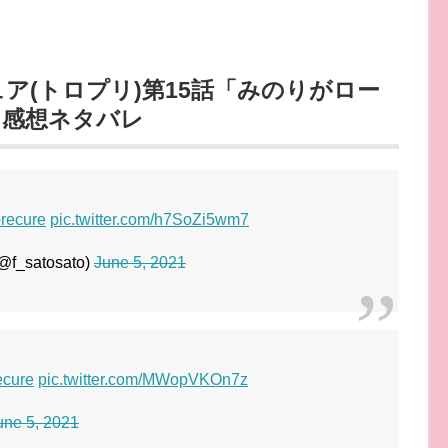
ア(トロプリ)第15話「みのりがロー
」感想ネタバレ
recure
pic.twitter.com/h7SoZi5wm7
satosato)
June 5, 2021
ecure
pic.twitter.com/MWopVKOn7z
une 5, 2021