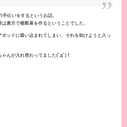
の手伝いをするというお話。
輩は裏方で横断幕を作るということでした。
アポッドに吸い込まれてしまい、それを助けようと入っ
んが入れ替わってました(ﾟдﾟ)！