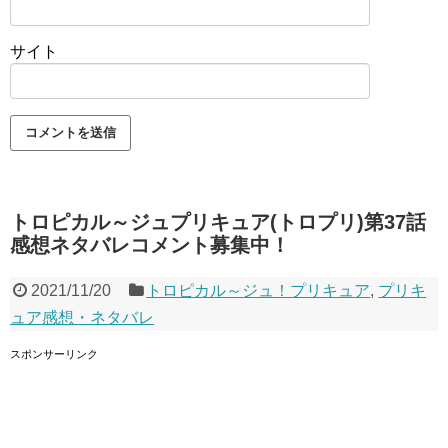
サイト
トロピカル～ジュプリキュア(トロプリ)第37話
感想ネタバレコメント募集中！
2021/11/20
トロピカル～ジュ！プリキュア
,
プリキ
ュア感想・ネタバレ
スポンサーリンク