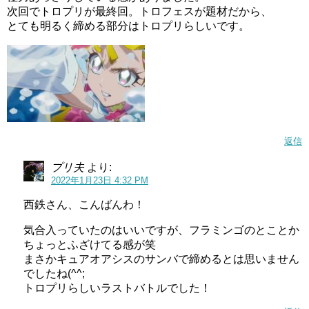
次回でトロプリが最終回。トロフェスが題材だから、
とても明るく締める部分はトロプリらしいです。
返信
プリ夫
より:
2022年1月23日 4:32 PM
西鉄さん、こんばんわ！
気合入っていたのはいいですが、フラミンゴのとことか
ちょっとふざけてる感が笑
まさかキュアオアシスのサンバで締めるとは思いません
でしたね(^^;
トロプリらしいラストバトルでした！