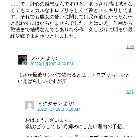
……で、肝心の感想なんですけど、あっさり感は拭えな
くてもコミカルなトロプリらしくて割とスッキリしてま
す。それでも魔女の使いに関しては尺が欲しかったな〜
と思わずにはいられませんでした。とはいえ、作画から
戦法まで結構なんでもありな今作、久しぶりに明るい最
終決戦でまあホッとしました。
返信
プリ夫
より:
2022年1月23日 4:39 PM
まさか最後サンバで終わるとは…トロプリらしいと
いえばらしいですが笑
返信
イクタモン
より:
2022年1月29日 8:18 AM
おはようございます。
余談:どうしても1月締めにしたい理由の予想。