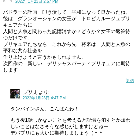
2022年1月23日 2:57 PM
バドラーの計画 叩き潰して 平和になって良かったね。
後は グランオーシャンの女王が トロピカルージュプリ
キュアたちに
人間と人魚と関わった記憶消すか？どうか？女王の返答待
つだけです。
プリキュアたちなら これから先 将来は 人間と人魚の
平和な共存社会を
作り上げようと言うかもしれません。
次回作の 新しい デリシャスパーティプリキュアに期待
します
返信
プリ夫
より:
2022年1月23日 4:47 PM
ダンバインさん、こんばんわ！
もう後1話しかないことを考えると記憶を消すとか煩わ
しいことはなさそうな感じがしますけどねー
デパプリにも大いに期待しましょう（＾＾