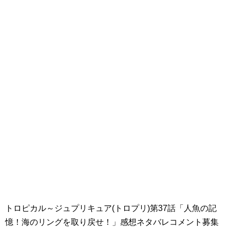
トロピカル～ジュプリキュア(トロプリ)第37話「人魚の記
憶！海のリングを取り戻せ！」感想ネタバレコメント募集