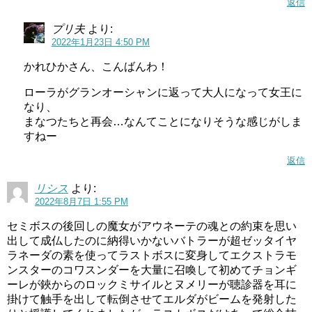
返信
プリ夫
より:
2022年1月23日 4:50 PM
かれひかさん、こんばんわ！
ローラがグランオーシャンに返って大人になって女王に
なり、
まなつたちと再会…なんてことになりそうな感じがしま
すねー
返信
リシス
より:
2022年8月7日 1:55 PM
セミボスの後回しの魔女がアウネーテの魂との約束を思い
出して成仏したのに納得いかないバトラーが超ゼッタイヤ
ラネーダの素を使ってラストボスに変身してエクストラモ
ンスターのコワスンダーを大量に召喚して初めてチョンギ
ーレが鋏からのロックミサイルとヌメリーが聴診器を耳に
掛けて触手を出して転倒させてエルダがビームを発射した