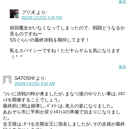
返信
プリ夫
より:
2022年1月22日 5:26 PM
前回魔女がいなくなってしまったので、戦闘どうなるか
見ものですねー
SSぐらいの最終決戦を期待してます！
私もスパイシーですね！ただヤムヤムも気になります
（＾＾
返信
SATOSHI
より:
2022年1月23日 9:02 AM
ついに決戦の時が来ましたが､まなつ達のやりたい事は､ﾄﾛﾌ
ｪｽを開催することでしょう｡
最終的に棺は崩壊し､ﾊﾞﾄﾗｰは､老人の姿になりました｡
あおぞら市に平和が戻りﾄﾛﾌｪｽの準備で泊まりになりまし
た｡
女王様は､ﾛｰﾗを次期女王に指名しましたが､その去就が最終