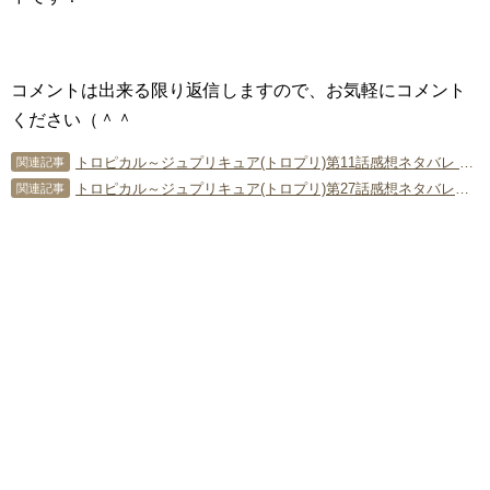
コメントは出来る限り返信しますので、お気軽にコメント
ください（＾＾
トロピカル～ジュプリキュア(トロプリ)第11話感想ネタバレ サンドアート大会
関連記事
トロピカル～ジュプリキュア(トロプリ)第27話感想ネタバレコメント募集中！
関連記事