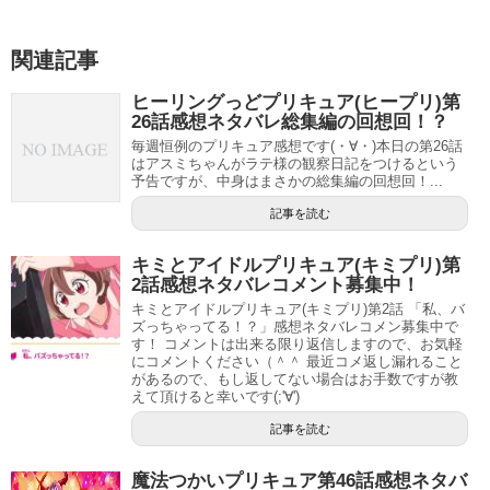
関連記事
ヒーリングっどプリキュア(ヒープリ)第
26話感想ネタバレ総集編の回想回！？
毎週恒例のプリキュア感想です(・∀・)本日の第26話
はアスミちゃんがラテ様の観察日記をつけるという
予告ですが、中身はまさかの総集編の回想回！...
記事を読む
キミとアイドルプリキュア(キミプリ)第
2話感想ネタバレコメント募集中！
キミとアイドルプリキュア(キミプリ)第2話 「私、バ
ズっちゃってる！？」感想ネタバレコメン募集中で
す！ コメントは出来る限り返信しますので、お気軽
にコメントください（＾＾ 最近コメ返し漏れること
があるので、もし返してない場合はお手数ですが教
えて頂けると幸いです(;'∀')
記事を読む
魔法つかいプリキュア第46話感想ネタバ