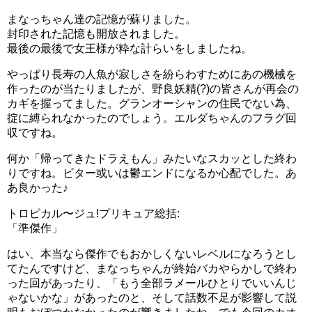
まなっちゃん達の記憶が蘇りました。
封印された記憶も開放されました。
最後の最後で女王様が粋な計らいをしましたね。
やっぱり長寿の人魚が寂しさを紛らわすためにあの機械を
作ったのが当たりましたが、野良妖精(?)の皆さんが再会の
カギを握ってました。グランオーシャンの住民でない為、
掟に縛られなかったのでしょう。エルダちゃんのフラグ回
収ですね。
何か「帰ってきたドラえもん」みたいなスカッとした終わ
りですね。ビター或いは鬱エンドになるか心配でした。あ
あ良かった♪
トロピカル〜ジュ!プリキュア総括:
「準傑作」
はい、本当なら傑作でもおかしくないレベルになろうとし
てたんですけど、まなっちゃんが終始バカやらかしで終わ
った回があったり、「もう全部ラメールひとりでいいんじ
ゃないかな」があったのと、そして話数不足が影響して説