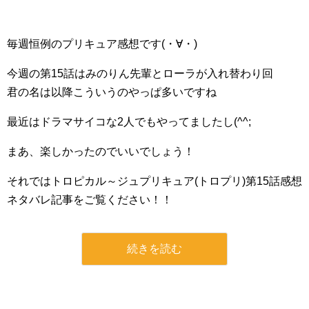
毎週恒例のプリキュア感想です(・∀・)
今週の第15話はみのりん先輩とローラが入れ替わり回
君の名は以降こういうのやっぱ多いですね
最近はドラマサイコな2人でもやってましたし(^^;
まあ、楽しかったのでいいでしょう！
それではトロピカル～ジュプリキュア(トロプリ)第15話感想
ネタバレ記事をご覧ください！！
続きを読む