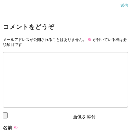
返信
コメントをどうぞ
メールアドレスが公開されることはありません。
※
が付いている欄は必
須項目です
画像を添付
名前
※