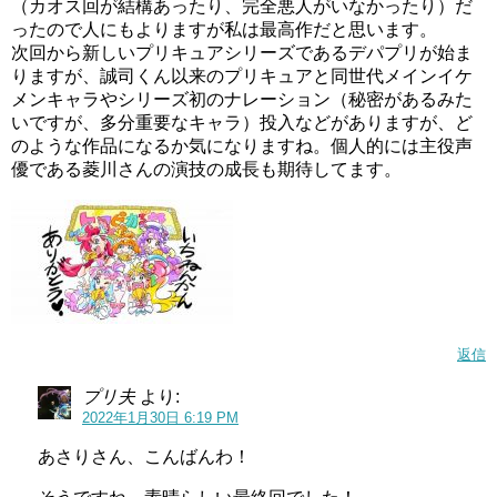
（カオス回が結構あったり、完全悪人がいなかったり）だ
ったので人にもよりますが私は最高作だと思います。
次回から新しいプリキュアシリーズであるデパプリが始ま
りますが、誠司くん以来のプリキュアと同世代メインイケ
メンキャラやシリーズ初のナレーション（秘密があるみた
いですが、多分重要なキャラ）投入などがありますが、ど
のような作品になるか気になりますね。個人的には主役声
優である菱川さんの演技の成長も期待してます。
返信
プリ夫
より:
2022年1月30日 6:19 PM
あさりさん、こんばんわ！