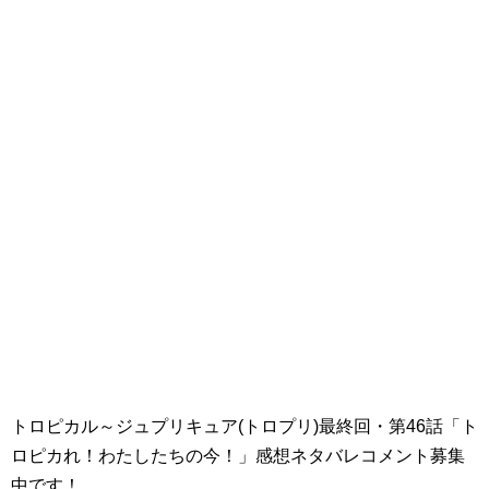
トロピカル～ジュプリキュア(トロプリ)最終回・第46話「ト
ロピカれ！わたしたちの今！」感想ネタバレコメント募集
中です！