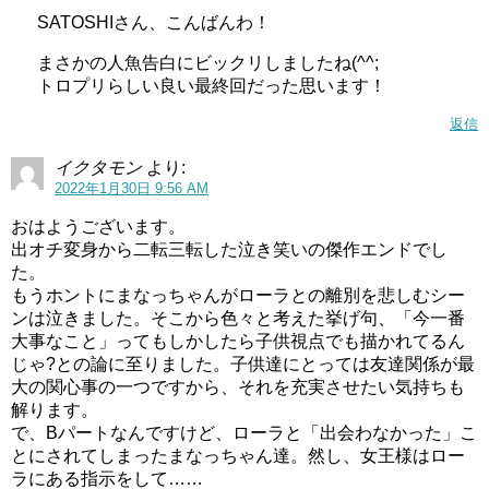
SATOSHIさん、こんばんわ！
まさかの人魚告白にビックリしましたね(^^;
トロプリらしい良い最終回だった思います！
返信
イクタモン
より:
2022年1月30日 9:56 AM
おはようございます。
出オチ変身から二転三転した泣き笑いの傑作エンドでし
た。
もうホントにまなっちゃんがローラとの離別を悲しむシー
ンは泣きました。そこから色々と考えた挙げ句、「今一番
大事なこと」ってもしかしたら子供視点でも描かれてるん
じゃ?との論に至りました。子供達にとっては友達関係が最
大の関心事の一つですから、それを充実させたい気持ちも
解ります。
で、Bパートなんですけど、ローラと「出会わなかった」こ
とにされてしまったまなっちゃん達。然し、女王様はロー
ラにある指示をして……