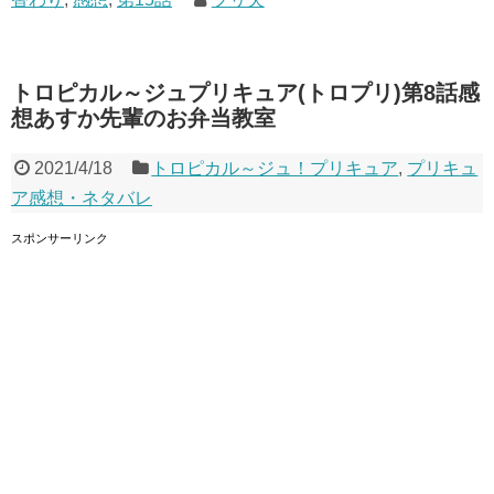
トロピカル～ジュプリキュア(トロプリ)第8話感
想あすか先輩のお弁当教室
2021/4/18
トロピカル～ジュ！プリキュア
,
プリキュ
ア感想・ネタバレ
スポンサーリンク