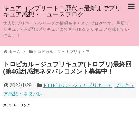
キュアコンプリート！歴代～最新までプリ
キュア感想・ニュースブログ
大人気プリキュアシリーズの情報をまとめたブログです。最新プ
リキュアから歴代プリキュアまであらゆるプリキュアを載せてい
きます！
ホーム
トロピカル～ジュ！プリキュア
トロピカル～ジュプリキュア(トロプリ)最終回
(第46話)感想ネタバレコメント募集中！
2022/1/29
トロピカル～ジュ！プリキュア
,
プリキュ
ア感想・ネタバレ
スポンサーリンク