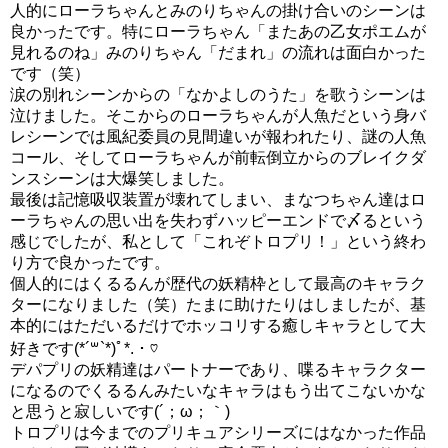
人的にローラちゃんとみのりちゃんの掛け合いのシーンは
良かったです。特にローラちゃん「またあの乙女ポエムが
見れるのね」みのりちゃん「だまれ」の流れは面白かった
です（笑）
涙の別れシーンからの「なかよしのうた」を歌うシーンは
泣けました。そこからのローラちゃんが人魚だという身バ
レシーンでは風紀委員の見間違いが報われたり、謎の人魚
コール、そしてローラちゃんが前転倒立からのブレイクダ
ンスシーンは大爆笑しました。
最後は記憶吸収装置が壊れてしまい、まなつちゃん達はロ
ーラちゃんの思い出を失わずハッピーエンドで〆るという
感じでしたが、私として「これぞトロプリ！」という終わ
り方で良かったです。
個人的にはくるるんが歴代の妖精枠として最高のキャラク
ターになりました（笑）たまに助けたりはしましたが、基
本的にはただいるだけでホッコリする癒しキャラとして大
好きです(*´꒳`*)ﾟ*.・♡
デパプリの妖精達はパートナーであり、喋るキャラクター
になるのでくるるんみたいなキャラはもう出てこないかな
と思うと寂しいです(´；ω；｀)
トロプリは今までのプリキュアシリーズにはなかった作品