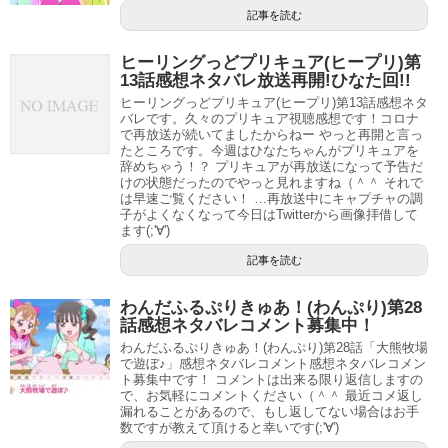
記事を読む
パワーアップアイテムのネーミングセンスよ
#precure
pic.twitter.com/qpx8TYhjKq
ヒーリングっどプリキュア(ヒープリ)第
13話感想ネタバレ放送再開!ひなた回!!
— たまねぎ (@kakarichou)
April 24, 2021
ヒーリングっどプリキュア(ヒープリ)第13話感想ネタ
バレです。久々のプリキュア視聴感想です！コロナ
で再放送が続いてましたからねー やっと再開と言っ
スポンサーリンク
たところです。今週はひなたちゃんがプリキュアを
辞めちゃう！？ プリキュアが再放送になって予告だ
けの状態だったのでやっと見れますね（＾＾ それで
は早速ご覧ください！ …再放送中にキャプチャの調
子がよくなくなって今日はTwitterから画像拝借して
ます(;'∀')
記事を読む
わんだふるぷりきゅあ！(わんぷり)第28
話感想ネタバレコメント募集中！
わんだふるぷりきゅあ！(わんぷり)第28話「大熊牧場
で遊ぼ♪」感想ネタバレコメント感想ネタバレコメン
ト募集中です！ コメントは出来る限り返信しますの
で、お気軽にコメントください（＾＾ 最近コメ返し
漏れることがあるので、もし返してない場合はお手
数ですが教えて頂けると幸いです(;'∀')