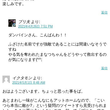
楽しみです。
返信
プリ夫
より:
2021年4月26日 7:51 PM
ダンバインさん、こんばんわ！！
ふざけた名前ですが強敵であることには間違いなそうで
すね
やる気を奪われたまなつちゃんをどうやって救出するの
が気になります(^^;
返信
イクタモン
より:
2021年5月1日 8:48 AM
おはようございます。ちょっと思った事をば。
あとまわし一味がこんなにもアットホームなので、「こい
つら本当に敵か?」という疑問のツイートすら見受けられま