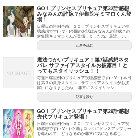
り何事も怖がらずに一歩を踏み出すというのが大切です
GO！プリンセスプリキュア第32話感想
みなみんの許嫁？伊集院キミマロくん登
ね！
場！
日曜日の恒例企画、ＧＯ！プリンセスプリキュア視
聴感想です(・∀・)今回のお話はみなみんの許嫁？の
すげー戦い方してんなwww
#precure
#トロプリ
伊集院キミマロくんが登場しましたね。最近、シ...
pic.twitter.com/GThLiQ8K1x
記事を読む
— カピバラ×アルパカ＝アルバラ🦙 (@takohachibar)
魔法つかいプリキュア！第7話感想ネタ
バレ サファイアスタイルお披露目！と
April 24, 2021
ってもスタイリッシュ！！
毎週日曜恒例のプリキュア視聴感想です(・∀・) 本日
は第３の変身スタイル、サファイアスタイルがお披
映画の撮影に入ろうかというところでヤラネーダが襲来。
露目になりましたね。 非常にスタイリッシ...
正直今日は戦闘いらないレベルでしたが、プリキュアなの
記事を読む
で仕方ないですね(^^;
GO！プリンセスプリキュア第29話感想
先代プリキュア登場！
鏡で反射させてる隙にキュアコーラルの必殺技で倒すとい
日曜日の恒例企画、ＧＯ！プリンセスプリキュア視
うすごい戦い方で倒しました笑
聴感想です(・∀・) 今週はロックにドレスアップキー
を奪われて、どうなるのか非常に気になる感じ...