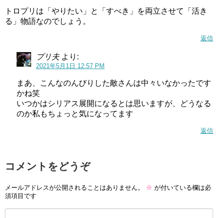
トロプリは「やりたい」と「すべき」を両立させて「活き
る」物語なのでしょう。
返信
プリ夫
より:
2021年5月1日 12:57 PM
まあ、こんなのんびりした敵さんは中々いなかったです
かね笑
いつかはシリアス展開になるとは思いますが、どうなる
のか私もちょっと気になってます
返信
コメントをどうぞ
メールアドレスが公開されることはありません。
※
が付いている欄は必
須項目です