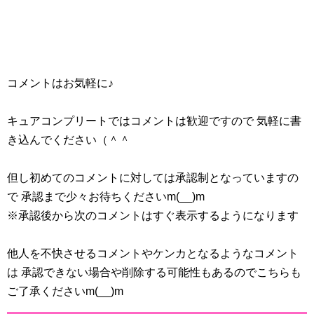
してこなかったため、とまどいを感じているようです。
それであおぞら中学を下見にきたわけですね。
そんな彼女のためにまなつちゃんたちが役になりきるため
コメントはお気軽に♪
のサポートをすることになります。
キュアコンプリートではコメントは歓迎ですので 気軽に書
しかし女優さんとそんなに仲良くなれるってすごいですね(;
き込んでください（＾＾
´∀｀)
そして軽く悪役思われてしまっているあすか先輩(^^;
但し初めてのコメントに対しては承認制となっていますの
たしかにあすか先輩はスケバン役とかめちゃくちゃ似合い
で 承認まで少々お待ちくださいm(__)m
そうです笑
※承認後から次のコメントはすぐ表示するようになります
他人を不快させるコメントやケンカとなるようなコメント
顔がwwwwww
#precure
pic.twitter.com/BcdRffYFXx
は 承認できない場合や削除する可能性もあるのでこちらも
ご了承くださいm(__)m
スポンサーリンク