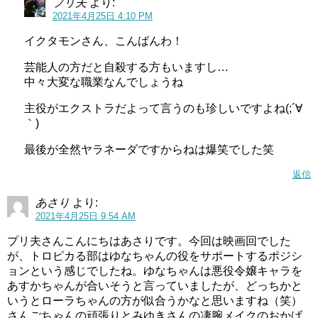
プリ夫
より:
2021年4月25日 4:10 PM
イクタモンさん、こんばんわ！
芸能人の方だと自殺する方もいますし…
中々大変な職業なんでしょうね
主役がエクストラだよって言うのも珍しいですよね(;´∀
｀)
最後が全然ヤラネーダですからねは爆笑でした笑
返信
あさり
より:
2021年4月25日 9:54 AM
プリ夫さんこんにちはあさりです。今回は映画回でした
が、トロピカる部はゆなちゃんの役をサポートするポジシ
ョンという感じでしたね。ゆなちゃんは悪役令嬢キャラを
あすかちゃんが合いそうと言っていましたが、どっちかと
いうとローラちゃんの方が似合うかなと思いますね（笑）
さんごちゃんの頑張りとみゆきさんの凄腕メイクのおかげ