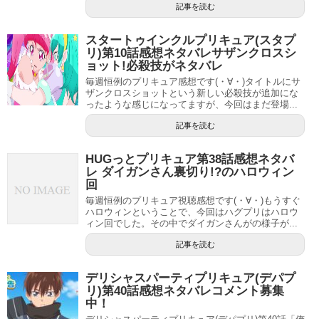
記事を読む
そして負けが続いてるあとまわしの魔女たちの部下さんた
スタートゥインクルプリキュア(スタプ
ちがあとまわしの魔女さんからパワーアップアイテムをも
リ)第10話感想ネタバレサザンクロスシ
ョット!必殺技がネタバレ
らったそうです。
毎週恒例のプリキュア感想です(・∀・)タイトルにサ
ザンクロスショットという新しい必殺技が追加にな
その名もゼンゼンヤラネーダ！
ったような感じになってますが、今回はまだ登場...
記事を読む
…これが9話の最後のシーンだったんですが、思わず笑って
しました。
HUGっとプリキュア第38話感想ネタバ
レ ダイガンさん裏切り!?のハロウィン
パワーダウンにしか見えません笑
回
毎週恒例のプリキュア視聴感想です(・∀・)もうすぐ
トロピカル～ジュプリキュア(トロプリ)第36話感想ネタバレコメント募集中！
関連記事
ハロウィンということで、今回はハグプリはハロウ
トロピカル～ジュプリキュア(トロプリ)第18話感想ネタバレローラが水泳部に
ィン回でした。その中でダイガンさんがの様子が...
関連記事
記事を読む
トロピカル～ジュプリキュア(トロプリ)第10話
デリシャスパーティプリキュア(デパプ
まなつのやる気が奪われる
リ)第40話感想ネタバレコメント募集
中！