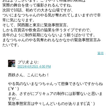
おはようございます。こうやって特撮系の映画は
実際の舞台を使って撮影されるんですね。
敵がパワーアップするということでトロプリの新しい必殺
次回で10話、初めての大きな山場ですが、
技が出るようです。
ついにまなつちゃんのやる気が奪われてしまいますので非
常に気になります。
しかし最後水に這っていくローラちゃん笑
そして、関西圏と東京に緊急事態宣言。
トロプリの予告って必ず最後にオチをつけてる印象があり
しかも百貨店や飲食店の協業を伴うタイプですので、
去年のように制作延期にならないよう願うばかりです。
ます(;´∀｀)
まなつちゃんのやる気奪われもなかなかの緊急事態宣言み
たいです。
スポンサーリンク
返信
プリ夫
より:
2021年4月25日 4:00 PM
西鉄さん、こんにちわ！
やる気のないまなつちゃんって想像できないですからね
(;´∀｀)
まあ、さすがにプリキュアの制作には影響ないと思いま
すが…
緊急事態宣言は中々しんどいものがあります(;´Д｀)