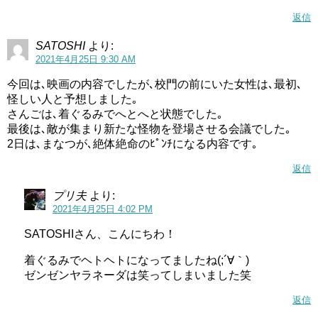
返信
トロピカル～ジュプリキュア(トロプリ)第8話感想あすか先輩のお弁当教室
関連記事
SATOSHI
より:
2021年4月25日 9:30 AM
トロピカル～ジュプリキュア(トロプリ)第7話感想ネタバレくるるんと大砲のパワーアップアイテム登場！？
関連記事
今回は､映画の内容でしたが､校門の前にいた女性は､最初､
怪しい人と予想しました｡
さんごは､着ぐるみでへとへと状態でした｡
最後は､敵が集まり新たな怪物を登場させる会議でした｡
2日は､まなつが､絶体絶命のﾋﾟﾝﾁになる内容です｡
返信
プリ夫
より:
2021年4月25日 4:02 PM
SATOSHIさん、こんにちわ！
着ぐるみでヘトヘトになってましたね(;´∀｀)
ゼンゼンヤラネーダは笑ってしまいました笑
返信