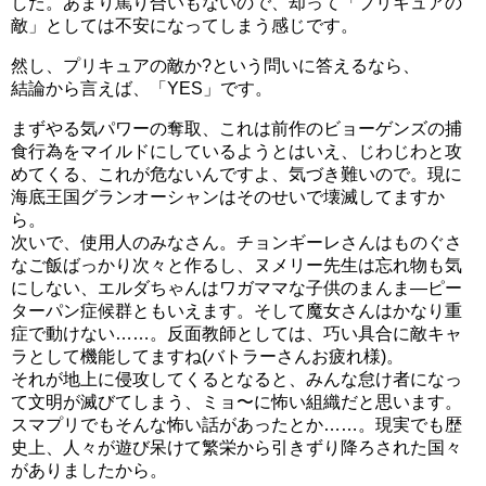
した。あまり罵り合いもないので、却って「プリキュアの
敵」としては不安になってしまう感じです。
然し、プリキュアの敵か?という問いに答えるなら、
結論から言えば、「YES」です。
まずやる気パワーの奪取、これは前作のビョーゲンズの捕
食行為をマイルドにしているようとはいえ、じわじわと攻
めてくる、これが危ないんですよ、気づき難いので。現に
海底王国グランオーシャンはそのせいで壊滅してますか
ら。
次いで、使用人のみなさん。チョンギーレさんはものぐさ
なご飯ばっかり次々と作るし、ヌメリー先生は忘れ物も気
にしない、エルダちゃんはワガママな子供のまんま―ピー
ターパン症候群ともいえます。そして魔女さんはかなり重
症で動けない……。反面教師としては、巧い具合に敵キャ
ラとして機能してますね(バトラーさんお疲れ様)。
それが地上に侵攻してくるとなると、みんな怠け者になっ
て文明が滅びてしまう、ミョ〜に怖い組織だと思います。
スマプリでもそんな怖い話があったとか……。現実でも歴
史上、人々が遊び呆けて繁栄から引きずり降ろされた国々
がありましたから。