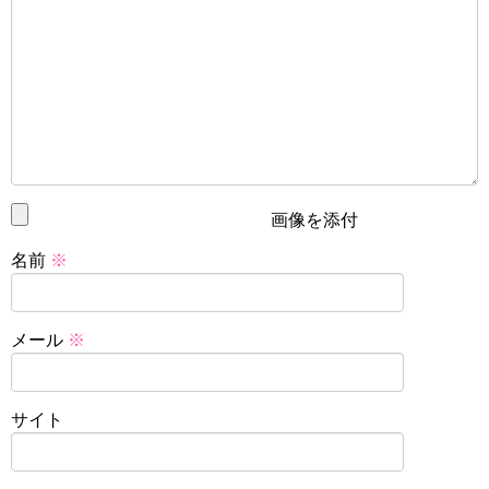
画像を添付
名前
※
メール
※
サイト