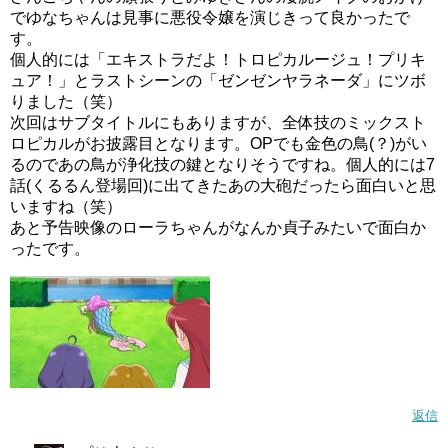
でゆなちゃんは見事に悪役令嬢を演じきって良かったで
す。
個人的には「エキストラだよ！トロピカルージュ！プリキ
ュア！」とラストシーンの「ゼンゼンヤラネーダ」にツボ
りました（笑）
次回はサブタイトルにもありますが、全体技のミックスト
ロピカルがお披露目となります。OPでも金色の鳥(？)がい
るのであの鳥が浄化技の鍵となりそうですね。個人的には7
話(くるるん登場回)に出てきたあの大砲だったら面白いと思
いますね（笑）
あと予告映像のローラちゃんがなんか貞子みたいで面白か
ったです。
返信