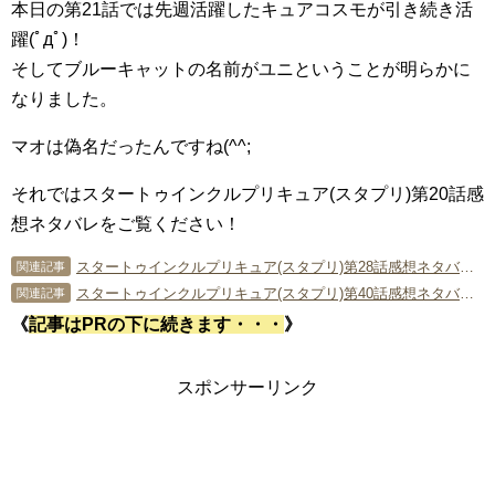
本日の第21話では先週活躍したキュアコスモが引き続き活
躍(ﾟдﾟ)！
そしてブルーキャットの名前がユニということが明らかに
なりました。
マオは偽名だったんですね(^^;
それではスタートゥインクルプリキュア(スタプリ)第20話感
想ネタバレをご覧ください！
スタートゥインクルプリキュア(スタプリ)第28話感想ネタバレ イカタコ!えれまどケンカ回!?
関連記事
スタートゥインクルプリキュア(スタプリ)第40話感想ネタバレ羽衣ララルンは2年3組！
関連記事
《
記事はPRの下に続きます・・・
》
スポンサーリンク