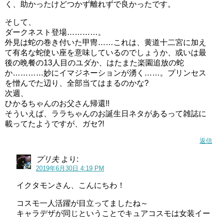
今回の第21話はまとめるとこんな感じです。
く、助かったけどつかず離れずで良かったです。
そして、
プリキュアと同年代の敵女の子はやっぱり浄化されない
ダークネスト登場…………。
レインボースプラッシュは「ふたりは」を意識してそう
外見は蛇の巻き付いた甲冑……これは、黄道十二宮に加え
キュアコスモの変身前の本当の名前は「ユニ」
て有名な蛇使い座を意味しているのでしょうか、或いは最
後の晩餐の13人目のユダか、はたまた楽園追放の蛇
こんな感じですね。個人的に今後アイワーンちゃんがどう
か…………妙にイマジネーションが湧く……。プリンセス
を憎んでた辺り、全部当てはまるのかな?
なるのか気になるところです。
次週、
ひかるちゃんのお父さん帰還!!
まだ敵として頑張りそうな感じですが、いつかは味方にな
そういえば、ララちゃんのお誕生日ネタがあるって雑誌に
ると思っています。
載ってたようですが、ガセ?!
スタートゥインクルプリキュア(スタプリ)第45話感想ネタバレ キュアスターのトゥインクルイマジネーションが覚醒!!
関連記事
返信
スタートゥインクルプリキュア(スタプリ)第34話感想ネタバレ サボローが地球視察!?
関連記事
プリ夫
より:
2019年6月30日 4:19 PM
第22話はひかるのお父さんが登場！
イクタモンさん、こんにちわ！
コスモ一人活躍が目立ってましたね～
キャラデザが同じということでキュアコスモは女装イー