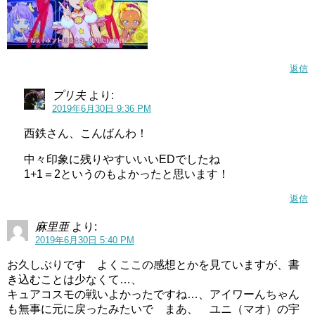
返信
プリ夫
より:
2019年6月30日 9:36 PM
西鉄さん、こんばんわ！
中々印象に残りやすいいいEDでしたね
1+1＝2というのもよかったと思います！
返信
麻里亜
より:
2019年6月30日 5:40 PM
お久しぶりです よくここの感想とかを見ていますが、書
き込むことは少なくて…、
キュアコスモの戦いよかったですね…、アイワーんちゃん
も無事に元に戻ったみたいで まあ、 ユニ（マオ）の宇