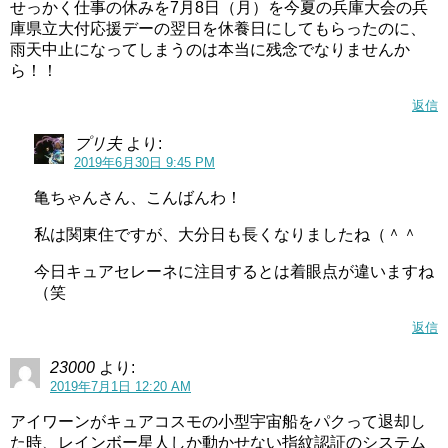
せっかく仕事の休みを7月8日（月）を今夏の兵庫大会の兵
庫県立大付応援デーの翌日を休養日にしてもらったのに、
雨天中止になってしまうのは本当に残念でなりませんか
ら！！
返信
プリ夫
より:
2019年6月30日 9:45 PM
亀ちゃんさん、こんばんわ！
私は関東住ですが、大分日も長くなりましたね（＾＾
今日キュアセレーネに注目するとは着眼点が違いますね
（笑
返信
23000
より:
2019年7月1日 12:20 AM
アイワーンがキュアコスモの小型宇宙船をパクって退却し
た時、レインボー星人しか動かせない指紋認証のシステム