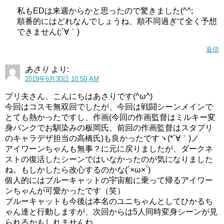
が、その辺もゆくゆくは明らかになるかな？
私もEDは来週からかと思ったので驚きました(^^;
順番的にはどれなんでしょうね、順不同過ぎて全く予想
何はともあれ来週はお父さんの活躍に期待しましょう（＾
できません(;´∀｀)
＾
返信
スタートゥインクルプリキュア(スタプリ)第47話感想ネタバレ ノットレイダーが味方になる胸熱展開
関連記事
あさり
より:
スタートゥインクルプリキュア(スタプリ)第19話感想ネタバレ バケニャーンの正体はブルーキャット!!
関連記事
2019年6月30日 10:50 AM
プリ夫さん、こんにちはあさりです(^ω^)
今回はコスモ無双回でしたが、今回は戦闘シーンメインで
とても熱かったですし、作画(今回の作画監督はミルキー変
身バンクでお馴染みの板岡氏、前回の作画監督はスタプリ
のキャラデザ担当の高橋氏)も良かったですヽ(*´∀｀)ノ
アイワーンちゃんも無事？に元に戻りましたが、ダークネ
ストの復活したシーンではいなかったのが気になりました
ね。もしかしたら改心するのかな(´×ω×`)
個人的にはブルーキャットの宇宙船に乗って帰るアイワー
ンちゃんが可愛かったです（笑）
ブルーキャットも今後は本名のユニちゃんとしてひかるち
ゃん達と行動しますが、次回からは5人同時変身シーンが見
られるかもしれませんね。