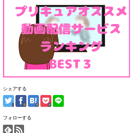
｀)
そんな彼女をキュアスターは救いたいということで助ける
ことを決意。やっぱりプリキュアに近い年齢の敵の女の子
は浄化されないみたいですね。
アイワーンちゃんをどうやって救うのか…。
シェアする
0
0
0
フォローする