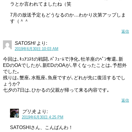
ラとか言われてましたね（笑
7月の放送予定もどうなるのか…わかり次第アップしま
す（＾＾
返信
SATOSHI
より:
2019年6月30日 10:03 AM
今回は､ｷｭｱｺｽﾓの戦闘､ﾊﾟﾌｭｰﾑで浄化､牡羊座のﾍﾟﾝ奪還､新
EDのOAでしたが､新EDのOAが､早くなったことは､予想外
でした｡
残りは､蟹座､水瓶座､魚座ですが､どれが先に復活するでし
ょうか?
そして第22話はずっと謎だったひかるちゃんのお父さんが
七夕の7日は､ひかるの父親が帰って来る内容です｡
登場します！
返信
この風貌…めちゃめちゃかっこいいお父さんっぽいです
プリ夫
より:
ね。ちょい悪親父っぽい（笑
2019年6月30日 4:25 PM
SATOSHIさん、こんばんわ！
漫画家のお母さんとどのように出会ったかも気になります