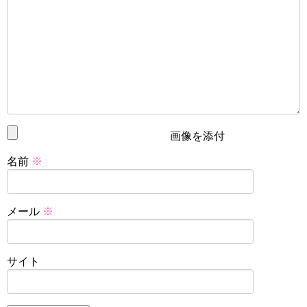
画像を添付
名前
※
メール
※
サイト