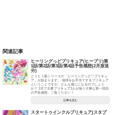
引用元：
ABC
フワがいっぱいとのことですが、一体どういうことなので
関連記事
夏休みにも入っている時期だし、町内会や商店街で夏祭り
しょう？
が行われている時期でもあります。
ヒーリングっどプリキュア(ヒープリ)第
1話/第2話/第3話/第4話予告感想(2月放送
ふたご座バージョンのフワを見た時、双子というより3つに
分)
ユニも、レインボー星で暮らしていた時は、みんなでお祭
増えてる…というか増殖…？と思ったものですが、さらに
とうとう新シリーズの「ヒーリングっど♡プリキュ
りをして楽しく過ごしていたのでしょうか。
ア」が始まります。 地球をお手当てするプリキュア
増えるということでしょうか？
ということですが、どんな感じになるのでしょう
か？ 2月で主要プリキュア3人が揃う大事な第一回目
ユニの思い出や過去に触れられる、貴重な回になりそうで
どうやらフワが増えたのは、ユニの秘密のクッキーを食べ
の予告感想、ご覧ください！
す。
てしまったことが原因のようです。
記事を読む
第25話の感想記事更新しました。
クッキーを食べたらしゃっくりが止まらなくなって、
しゃ
スタートゥインクルプリキュア(スタプ