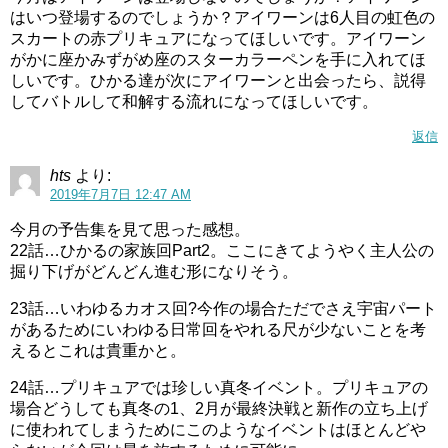
はいつ登場するのでしょうか？アイワーンは6人目の虹色の
スカートの赤プリキュアになってほしいです。アイワーン
がかに座かみずがめ座のスターカラーペンを手に入れてほ
しいです。ひかる達が次にアイワーンと出会ったら、説得
してバトルして和解する流れになってほしいです。
返信
hts
より:
2019年7月7日 12:47 AM
今月の予告集を見て思った感想。
22話…ひかるの家族回Part2。ここにきてようやく主人公の
掘り下げがどんどん進む形になりそう。
23話…いわゆるカオス回?今作の場合ただでさえ宇宙パート
があるためにいわゆる日常回をやれる尺が少ないことを考
えるとこれは貴重かと。
24話…プリキュアでは珍しい真冬イベント。プリキュアの
場合どうしても真冬の1、2月が最終決戦と新作の立ち上げ
に使われてしまうためにこのようなイベントはほとんどや