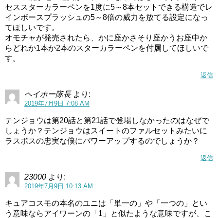
セススターカラーペンを1度に5～8本セットできる構造でレ
インボースプラッシュの5～8倍の威力を放てる設定になっ
てほしいです。
オモチャが発売されたら、かに座かさそり座かうお座中か
らどれか1本か2本のスターカラーペンを付属してほしいで
す。
返信
ヘイホー隊長
より:
2019年7月9日 7:08 AM
テンジョウは第20話と第21話で登場しなかったのはなぜで
しょうか？テンジョウはスイートのファルセットみたいに
ラスボスの忠実な僕にパワーアップするのでしょうか？
返信
23000
より:
2019年7月9日 10:13 AM
キュアコスモの本名のユニは「単一の」や「一つの」とい
う意味ならアイワーンの「1」と似たような意味ですが、こ