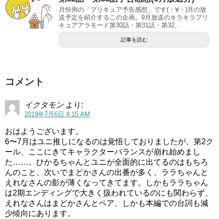
月恒例の「プリキュア予告感想」です(・∀・)月の放
送予定を紹介するこの企画。9月放送のキラキラプリ
キュアアラモード第30話・第31話・第32...
記事を読む
コメント
イクタモン
より:
2019年7月6日 4:15 AM
おはようございます。
6〜7月はユニ推しになるのは覚悟しておりましたが、第2ク
ール、ここにきてキャラクターバランスが崩れ始めまし
た……。ひかるちゃんとユニが全面的に出てるのはもちろ
んのこと、次いでまどかさんの出番が多く、ララちゃんと
えれなさんの影が薄くなってきてます。しかもララちゃん
は2期エンディングで大きく扱われているのにも関わらず、
えれなさんはまどかさんとペア、しかも本編での台詞も減
少傾向にあります。