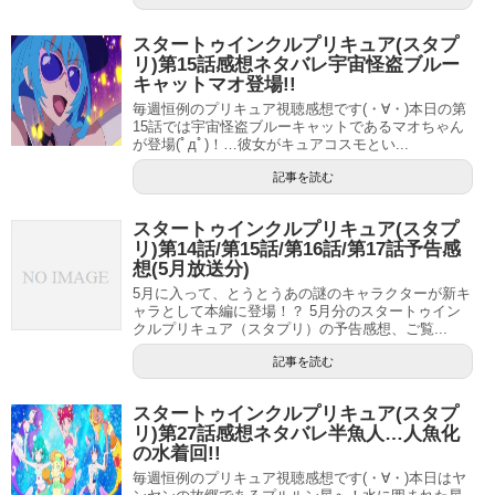
記事の続きを読む
スタートゥインクルプリキュア(スタプ
リ)第15話感想ネタバレ宇宙怪盗ブルー
キャットマオ登場!!
毎週恒例のプリキュア視聴感想です(・∀・)本日の第
15話では宇宙怪盗ブルーキャットであるマオちゃん
が登場(ﾟдﾟ)！…彼女がキュアコスモとい...
記事を読む
スタートゥインクルプリキュア(スタプ
リ)第14話/第15話/第16話/第17話予告感
想(5月放送分)
5月に入って、とうとうあの謎のキャラクターが新キ
ャラとして本編に登場！？ 5月分のスタートゥイン
クルプリキュア（スタプリ）の予告感想、ご覧...
記事を読む
スタートゥインクルプリキュア(スタプ
リ)第27話感想ネタバレ半魚人…人魚化
の水着回!!
毎週恒例のプリキュア視聴感想です(・∀・)本日はヤ