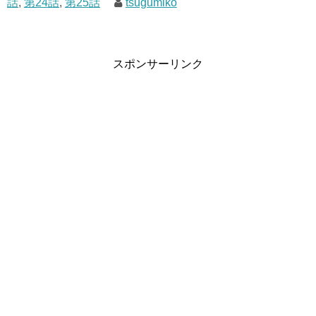
話
,
第24話
,
第25話
tsugumiko
スポンサーリンク
引用元：スタートゥインクルプリキュア第21話
第25話は、ユニ回です。
スポンサーリンク
星まつりとあるので、夜か宇宙が舞台ですね。
スポンサーリンク