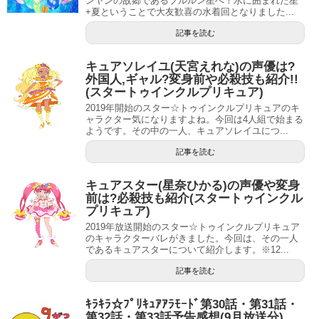
ンヤンの故郷であるプルルン星へ！水に囲まれた星
+夏ということで大友歓喜の水着回となりました...
記事を読む
キュアソレイユ(天宮えれな)の声優は?
外国人,ギャル?変身前や必殺技も紹介!!
(スタートゥインクルプリキュア)
2019年開始のスター☆トゥインクルプリキュアのキ
ャラクター気になりますよね。今回は4人組で始まる
ようです。その中の一人、キュアソレイユにつ...
記事を読む
キュアスター(星奈ひかる)の声優や変身
前は?必殺技も紹介(スタートゥインクル
プリキュア)
2019年放送開始のスター☆トゥインクルプリキュア
のキャラクターバレがきました。今回は、その一人
であるキュアスターについて紹介します。※12...
記事を読む
ｷﾗｷﾗ☆ﾌﾟﾘｷｭｱｱﾗﾓｰﾄﾞ第30話・第31話・
第32話・第33話予告感想(9月放送分)