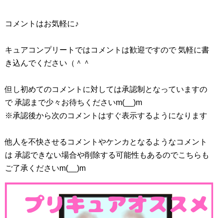
さんが登場します！
プリキュアメンバーなのか、それ以外のキャラなのか分か
コメントはお気軽に♪
家族写真でも姿が見えなかったひかるのお父さん、職業す
りませんが…
ら不明でしたが、予告を見る限りではかなりコミカルな登
もしプリキュアメンバーだとしたら、仲間になったばかり
キュアコンプリートではコメントは歓迎ですので 気軽に書
場のようですね。
でまだ距離感を感じていそうなユニですね。
き込んでください（＾＾
行動パターンがひかるそっくりです。
7月21日というと、もうすっかり夏なので暑いですね。
但し初めてのコメントに対しては承認制となっていますの
もしかして、ひかるの口癖「きらやば～☆」はお父さんゆ
で 承認まで少々お待ちくださいm(__)m
そんな暑い季節に、雪なんかあるわけありませんよね。
ずりなのかもしれませんね。
※承認後から次のコメントはすぐ表示するようになります
アイススノー演奏会をするということは、冷たい氷に閉ざ
思いっきりフワやプルンス、ララの存在がバレているよう
されたような新しい星に行くのでしょうか？
他人を不快させるコメントやケンカとなるようなコメント
ですが、まどかのお父さんのようにごまかす必要性を感じ
は 承認できない場合や削除する可能性もあるのでこちらも
ませんね。
演奏会をするのは誰なのでしょう？
ご了承くださいm(__)m
職業は未確認生物研究家らへんでしょうか？
せっかくだから、宇宙アイドルマオちゃんの歌声も披露し
てくれたら嬉しいですね。
第22話感想記事更新しました！