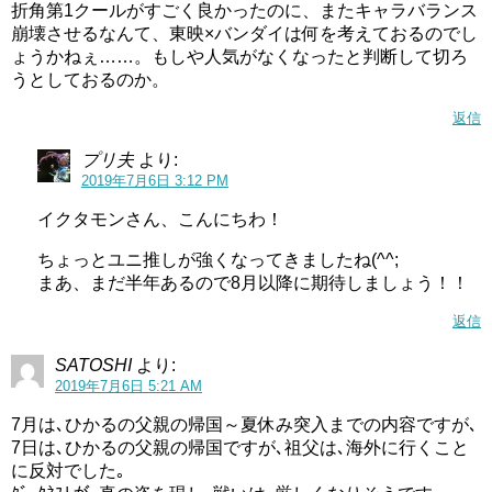
折角第1クールがすごく良かったのに、またキャラバランス
崩壊させるなんて、東映×バンダイは何を考えておるのでし
ょうかねぇ……。もしや人気がなくなったと判断して切ろ
うとしておるのか。
返信
プリ夫
より:
2019年7月6日 3:12 PM
イクタモンさん、こんにちわ！
ちょっとユニ推しが強くなってきましたね(^^;
まあ、まだ半年あるので8月以降に期待しましょう！！
返信
SATOSHI
より:
2019年7月6日 5:21 AM
7月は､ひかるの父親の帰国～夏休み突入までの内容ですが､
7日は､ひかるの父親の帰国ですが､祖父は､海外に行くこと
に反対でした｡