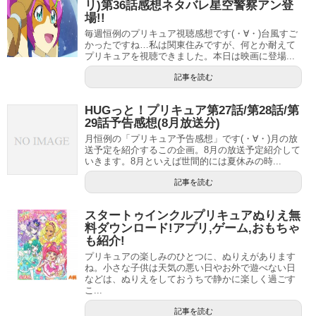
っくりのたびにフワがどんどん増えてしまうらしいです。
リ)第36話感想ネタバレ星空警察アン登
場!!
スタートゥインクルプリキュア(スタプリ)第25
話感想ネタバレ浴衣回!ユニの想いとは？
毎週恒例のプリキュア視聴感想です(・∀・)台風すご
増えたフワたちはみんな空腹のようで、ユニが作ったサン
かったですね…私は関東住みですが、何とか耐えて
毎週恒例のプリキュア視聴感想です(・∀・)本日の第25話は
ドイッチなどをどんどん食べてしまいます。
プリキュアを視聴できました。本日は映画に登場...
夏という事で花火大会お祭りの浴衣回(ﾟдﾟ)！イマイチまだ
馴染めていないユニと楽し...
記事を読む
フワだらけでみんなパニックになる中、カッパードが本物
2019-07-28 09:33
xn--cckva9j7bxa7441dgtm.com
のフワをさらってしまうようですね。
HUGっと！プリキュア第27話/第28話/第
29話予告感想(8月放送分)
スタートゥインクルプリキュア(スタプリ)第23話感想ネタバレ バイバイン化フワ？
関連記事
自分のせいでフワが捕まってしまったとユニが落ち込んで
月恒例の「プリキュア予告感想」です(・∀・)月の放
スタートゥインクルプリキュア(スタプリ)第22話感想ネタバレ大塚明夫はひかるの父役!キラやば～が渋すぎる!!
関連記事
送予定を紹介するこの企画。8月の放送予定紹介して
しまいますが、どうにかしてフワ奪還を目指します。
いきます。8月といえば世間的には夏休みの時...
フワだらけの画面を見るのが楽しみですね。
記事を読む
第23話の感想記事更新しました！
スタートゥインクルプリキュアぬりえ無
料ダウンロード!アプリ,ゲーム,おもちゃ
スタートゥインクルプリキュア(スタプリ)第23話感想ネタバ
も紹介!
レ バイバイン化フワ？
プリキュアの楽しみのひとつに、ぬりえがあります
ね。小さな子供は天気の悪い日やお外で遊べない日
スタートゥインクルプリキュア(スタプリ)第42話/第43話/第44話/第45話予告感想(12月放送分)
などは、ぬりえをしておうちで静かに楽しく過ごす
関連記事
こ...
スタートゥインクルプリキュア(スタプリ)第19話/第20話/第21話予告感想(6月放送分)
関連記事
記事を読む