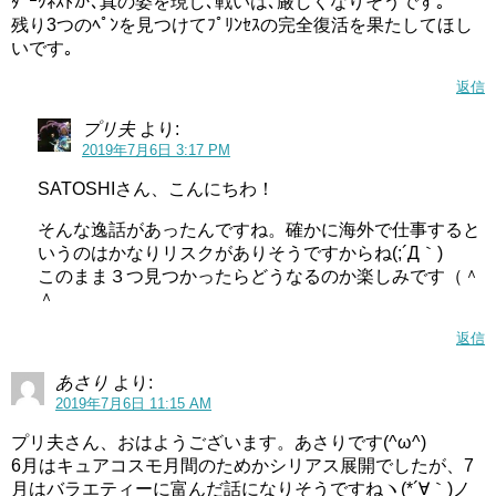
ﾀﾞｰｸﾈｽﾄが､真の姿を現し､戦いは､厳しくなりそうです｡
残り3つのﾍﾟﾝを見つけてﾌﾟﾘﾝｾｽの完全復活を果たしてほし
いです｡
返信
プリ夫
より:
2019年7月6日 3:17 PM
SATOSHIさん、こんにちわ！
そんな逸話があったんですね。確かに海外で仕事すると
いうのはかなりリスクがありそうですからね(;´Д｀)
このまま３つ見つかったらどうなるのか楽しみです（＾
＾
返信
あさり
より:
2019年7月6日 11:15 AM
プリ夫さん、おはようございます。あさりです(^ω^)
6月はキュアコスモ月間のためかシリアス展開でしたが、7
月はバラエティーに富んだ話になりそうですねヽ(*´∀｀)ノ