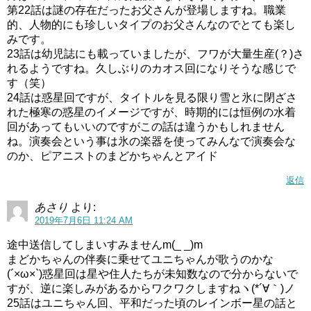
第22話は謎の存在だったお父さんが登場しますね。職業
的、人物的にも珍しいタイプのお父さんなのでとても楽し
みです。
23話は幼児誌にも載っていましたが、フワが大量生産(？)さ
れるようですね。久しぶりのカオス回になりそうな感じで
す（笑）
24話は惑星回ですが、タイトルを見る限り雪と氷に閉ざさ
れた極寒の惑星のイメージですが、時期的には恒例の水着
回があってもいいのですがこの話は違うかもしれません
ね。演奏会という事は氷の楽器を使ってみんなで演奏会な
のか、ピアニストのまどかちゃんとアイド
返信
あさり
より:
2019年7月6日 11:24 AM
途中送信してしまいすみませんm(_ _)m
まどかちゃんの伴奏に乗せてユニちゃんが歌うのかな
(´×ω×`)惑星回は星や住人たちが未知数なので分からないで
すが、逆に楽しみがあるからワクワクしますねヽ(*´∀｀)ノ
25話はユニちゃん回、平和だった頃のレインボー星の話と