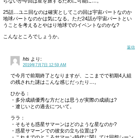
らないが今回は星を旅するために可能に…。
25話…ユニ回なのは確実としてこの回は宇宙パートなのか
地球パートなのかは気になる。ただ24話が宇宙パートとい
うことを考えるとやはり地球でのイベントなのかな?
こんなところでしょうか。
返信
hts
より:
2019年7月7日 12:59 AM
で今月で前期終了となりますが、ここまでで初期4人組
の残された謎はこんな感じだったり…。
ひかる：
・多分成績優秀な方だとは思うが実際の成績は?
・遼じいとの過去について。
ララ：
・そもそも惑星サマーンはどのような星なのか?
・惑星サマーンでの彼女の立ち位置は?
・これまでのところサマーン時代に関しては回想シーン