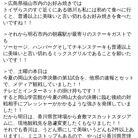
＞広島県福山市内のお好み焼きでは
トイザらスのすぐ近くにある徳川も私には初めて食べに行
くと、普通以上に美味いと言い切れるお好み焼きを食べた
いですね！！
＞それから明石市内の朝霧駅が最寄りのステーキガストで
も
ソーセージ、ハンバーグそしてチキンステーキも普通以上
に美味いと言い切れるミックスグリルであることを願いた
いです！！
＞で、土曜の本日は
今夏の岡山大会の準決勝の第1試合を、他県の速報とセット
で、メディア観戦していました！！
テレビとインターネットの掛け持ちです！！
すると岡山学芸館が今夏の岡山大会の決勝に臨む後続の対
戦相手にプレッシャーがかかるような強さを発揮していま
した！！
だから明日は、香川県営球場から倉敷マスカットスタジア
ムに、現地観戦先を急遽変更したくもなりました！！
それでも香川は、うどん県にして美味いうどんも2件以上あ
りますし、ミニストップもあるので、やっぱり香川県営球