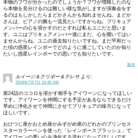
本物のフワが分かったのでしょうか？フワが増殖したのな
ら本物を見分けるのは難しい様な気がしますが演奏会をす
るのはもしかしたらまどかさんかも知れませんね。まどか
さんは、ピアノの腕も一流見たいですからね。プリキュア
メンバーの心を溶かすのだとすれば私もユニだと思いま
す。ユニはプリキュアメンバー達にまだ、心を開いてはい
ませんからね。ユニの過去知りたいですね。まだ平和だっ
た頃の惑星レインボーでどのように過ごしていたのか知り
たいし惑星レインボーでの思いでも知りたいです。
返信
ルイージ＆クリボー＆テレサ
より:
2019年7月7日 10:46 AM
第24話のココロを溶かす相手をアイワーンになってほしい
です。アイワーンを仲間にする予定があるならできるだけ
早めに浄化させて仲間にさせてプリキュアの味方になって
ほしいです。
おひつじ座かおとめ座かみずがめ座のどれかのプリンセス
スターカラーペンを使った「レインボースプラッシュ」で
アイワーンの悪い心を浄化する流れになってほしいです。