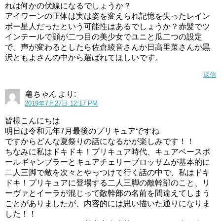
れは何かの伏線になるでしょうか？
アイワーンの正体は実は姿を変えられ記憶を失ったレイン
ボー星人だったという可能性はあるでしょうか？赤髪でツ
インテールで顔が二つ目の美少女でユニと瓜二つの設定
で。声が変わるとしたら佐倉綾音さんか日高里菜さんか黒
沢ともよさんの中から選ばれてほしいです。
返信
亀ちゃん
より:
2019年7月27日 12:17 PM
皆様こんにちは
明日は令和元年7月最後のプリキュアですね
ですからどんな夏祭りの話になるかが楽しみです！！
ちなみに私はドキドキ！プリキュア時代、キュアベースボ
ールギャンブラーとキュアチェリーブロッサムが基本的に
二人三脚で敵を次々とやっつけて行く話の中で、私はドキ
ドキ！プリキュアに登場する二人三脚の敵幹部のこと、リ
ーヴァとイーラが混じって敵幹部の名前を間違えてしまう
ことがありましたが、内容的には思い描いた通りになりま
した！！