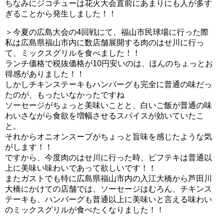
ちなみにジコチューは花火大会直前にあまりにも人が多す
ぎることから発生しました！！
＞今夏の広島大会の4回戦にて、福山市民球場に行った際
私は広島県福山市内に数店舗展開する肉のはせ川に行っ
て、ミックスグリルを食べました！！
ランチ価格で税抜価格が10円安いのは、ほんのちょっとお
得感がありました！！
しかしチキンステーキもハンバーグも完全に普通の味だっ
たのが、もったいなかったですね
ソーセージがちょっと美味いことと、白いご飯が普通の味
わいさながら食欲を増幅させるスパイスが効いていたこ
と。
それからオニオンスープがちょっと旨味を感じたような気
がします！！
ですから、今度肉のはせ川に行った時、ビフテキは普通以
上に美味い味わいであって欲しいです！！
またガストでも特に広島県福山市内の入江大橋から芦田川
大橋にかけての店舗では、ソーセージはむろん、チキンス
テーキも、ハンバーグも普通以上に美味いと言える味わい
のミックスグリルが食べたくなりました！！