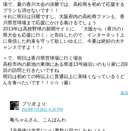
場で、夏の香川大会の決勝では、高松商を初めて応援する
プランも消せないです！！
それに明日は日曜ですし、大阪府内の高松商ファンも、香
川県営球場まで応援にかける着けるでしょう
2013年は高校野球の新聞サイトに、「大阪から（香川の）
県大会も応援に行く」と告白したので、インターネット上
に発信した約束を守って欲しいゆえに、今夏は絶好の大チ
ャンスですよ！！♪
＞で、明日は香川県営球場に行く場合
高松市内の新池の東側にある県道13号線沿いのもり家に2回
目の訪問と行きたいですね
明日は初めての時以上に普通以上に美味くなっているうど
んを食べたいです！！☆☆（厳）
返信
プリ夫
より:
2019年7月28日 4:20 PM
亀ちゃんさん、こんばんわ
7月最後は非常にいい夏祭り回でしたね（＾＾