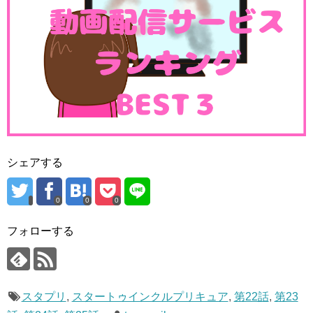
スタートゥインクルプリキュア(スタプリ)第22話感想ネタバ
スタートゥインクルプリキュア(スタプリ)第24
話感想ネタバレ イルマを笑わせる大作戦!!
レ大塚明夫はひかるの父役!キラやば～が渋すぎる!!
毎週恒例のプリキュア視聴感想です(・∀・)今週のスタプリ
はなんとフワが大増殖(ﾟдﾟ)！そのせいかネットではドラえ
スタートゥインクルプリキュア(スタプリ)第39話/第40話/第41話予告感想(11月放送分)
関連記事
もんのバイバインを思い出し...
スタートゥインクルプリキュア(スタプリ)第35話/第36話/第37話/第38話予告感想(10月放送分)
関連記事
2019-07-21 09:34
xn--cckva9j7bxa7441dgtm.com
スタートゥインクルプリキュア(スタプリ)第10話/第11話/第12話/第13話予告感想(4月放送分)
7月14日 第23話「フワがいっぱい！？フワ☆
関連記事
スタートゥインクルプリキュア(スタプリ)第46話/第47話/第48話/最終回（第49話）予告感想(1月放送分)
関連記事
パニック！」
シェアする
7月28日 第25話「満点の星まつり☆ユニの思
い出」
0
0
0
フォローする
スタプリ
,
スタートゥインクルプリキュア
,
第22話
,
第23