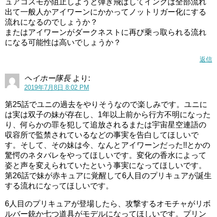
ュアコスモが阻止しようと弾き飛ばしてインクは全部流れ
出て一般人かアイワーンにかかってノットリガー化にする
流れになるのでしょうか？
またはアイワーンがダークネストに再び乗っ取られる流れ
になる可能性は高いでしょうか？
返信
ヘイホー隊長
より:
2019年7月8日 8:02 PM
第25話でユニの過去をやりそうなので楽しみです。ユニに
は実は双子の妹が存在し、1年以上前から行方不明になった
り、何らかの罪を犯して追放されるまたは宇宙星空連語の
収容所で監禁されているなどの事実を告白してほしいで
す。そして、その妹は今、なんとアイワーンだった!!とかの
驚愕のネタバレをやってほしいです。変化の香水によって
姿と声を変えられていたという事実になってほしいです。
第26話で妹が赤キュアに覚醒して6人目のプリキュアが誕生
する流れになってほしいです。
6人目のプリキュアが登場したら、攻撃するオモチャがリボ
ルバー銃か七つ道具がモデルになってほしいです。プリン