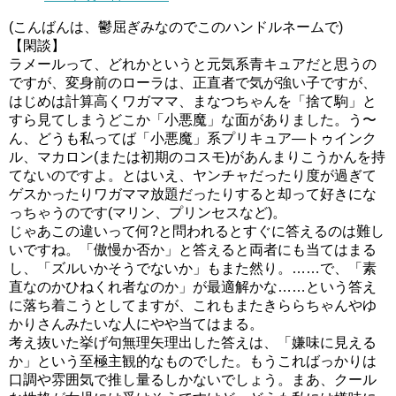
(こんばんは、鬱屈ぎみなのでこのハンドルネームで)
【閑談】
ラメールって、どれかというと元気系青キュアだと思うの
ですが、変身前のローラは、正直者で気が強い子ですが、
はじめは計算高くワガママ、まなつちゃんを「捨て駒」と
すら見てしまうどこか「小悪魔」な面がありました。う〜
ん、どうも私ってば「小悪魔」系プリキュア―トゥインク
ル、マカロン(または初期のコスモ)があんまりこうかんを持
てないのですよ。とはいえ、ヤンチャだったり度が過ぎて
ゲスかったりワガママ放題だったりすると却って好きにな
っちゃうのです(マリン、プリンセスなど)。
じゃあこの違いって何?と問われるとすぐに答えるのは難し
いですね。「傲慢か否か」と答えると両者にも当てはまる
し、「ズルいかそうでないか」もまた然り。……で、「素
直なのかひねくれ者なのか」が最適解かな……という答え
に落ち着こうとしてますが、これもまたきららちゃんやゆ
かりさんみたいな人にやや当てはまる。
考え抜いた挙げ句無理矢理出した答えは、「嫌味に見える
か」という至極主観的なものでした。もうこればっかりは
口調や雰囲気で推し量るしかないでしょう。まあ、クール