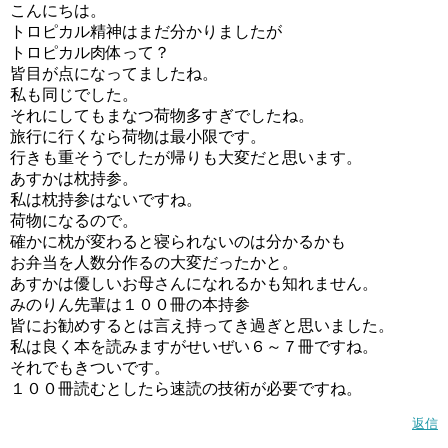
こんにちは。
トロピカル精神はまだ分かりましたが
トロピカル肉体って？
皆目が点になってましたね。
私も同じでした。
それにしてもまなつ荷物多すぎでしたね。
旅行に行くなら荷物は最小限です。
行きも重そうでしたが帰りも大変だと思います。
あすかは枕持参。
私は枕持参はないですね。
荷物になるので。
確かに枕が変わると寝られないのは分かるかも
お弁当を人数分作るの大変だったかと。
あすかは優しいお母さんになれるかも知れません。
みのりん先輩は１００冊の本持参
皆にお勧めするとは言え持ってき過ぎと思いました。
私は良く本を読みますがせいぜい６～７冊ですね。
それでもきついです。
１００冊読むとしたら速読の技術が必要ですね。
返信