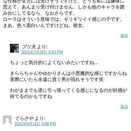
な性格が女児には受けそうですけど、どうも私には嫌味に
思えて、あんまり受け付けません。しかも他のキャラを踏
み台にしてるなら、なおさらです。
ローラはそういう意味では、ギリギリイイ感じの子です。
まあ、色々面白いんですけどね、彼女。
返信
プリ夫
より:
2021年7月26日 8:53 PM
ちょっと気分的によくないみたいですね…
きららちゃんやゆかりさんは小悪魔的な感じですからね
実際にいたら永遠に貢ぐ男が現れそうです笑
わがままでも逆に引っ張ってくる感じになるのが好感が
持てるのかもですね
返信
てらさや
より:
2021年8月14日 9:09 PM