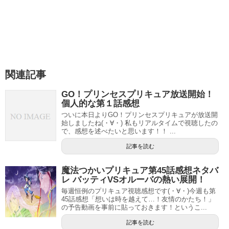
— 花浅葱きなうり (@kinauri_hana)
July 17, 2021
そして今日は何とまなつちゃんのカバンがゼンゼンヤラネ
ーダ化(ﾟдﾟ)！
関連記事
島のみんなに配るトロピカルメロンパンや遊ぶためのビー
チボールや水鉄砲等が晒されてましたね(;´∀｀)
GO！プリンセスプリキュア放送開始！
個人的な第１話感想
ついに本日よりGO！プリンセスプリキュアが放送開
宿題はありませんでしたが、大丈夫かまなつちゃん笑
始しましたね(・∀・) 私もリアルタイムで視聴したの
で、感想を述べたいと思います！！ ...
そして最後はカバンに鍵をかけて、そのままラメールが止
記事を読む
めをさしました。
魔法つかいプリキュア第45話感想ネタバ
次回はいよいよまなつちゃんの島へ！
レ バッティVSオルーバの熱い展開！
毎週恒例のプリキュア視聴感想です(・∀・)今週も第
トロピカル～ジュプリキュア(トロプリ)第17話感想ネタバレキュアラメール初登場！
関連記事
45話感想「想いは時を越えて…！友情のかたち！」
トロピカル～ジュプリキュア(トロプリ)第15話感想ネタバレみのりん先輩とローラが入れ替わる！？
関連記事
の予告動画を事前に貼っておきます！というこ...
記事を読む