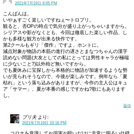
2021年7月19日 8:05 PM
こんばんは。
いやぁすごく楽しいですねぇ〜トロプリ。
観ると、否OPの時点で気分が盛り上がっちゃいますから。
シリアスや影がなくとも、今回は徹底した楽しい作品、し
かも多様な観方が出来る快作です。
第2クールもギリ「傑作」ですよ、ホントに。
減点対象が物語の本筋の進行の遅さとまなつちゃんの漢字
読めない問題(大友としての私にとっては男性キャラが極端
に少ないこと?)以外殆ど無いですから。
でも夏休みに宝探しから本格的に物語が加速するような勢
いが見られそうなので、今後が楽しみです。例年なら「夏
枯れ」という落ち込みがありますが、今作の主人公はキュ
ア「サマー」、夏が本番の感じですかね?歌にもあります
し。
返信
プリ夫
より:
2021年7月19日 10:16 PM
コロナを意識してか現実が暗いだけに非常に明るい仕様