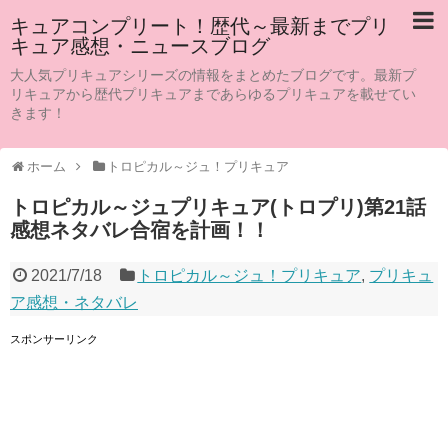
キュアコンプリート！歴代～最新までプリ
キュア感想・ニュースブログ
大人気プリキュアシリーズの情報をまとめたブログです。最新プ
リキュアから歴代プリキュアまであらゆるプリキュアを載せてい
きます！
ホーム
トロピカル～ジュ！プリキュア
トロピカル～ジュプリキュア(トロプリ)第21話
感想ネタバレ合宿を計画！！
2021/7/18
トロピカル～ジュ！プリキュア
,
プリキュ
ア感想・ネタバレ
スポンサーリンク