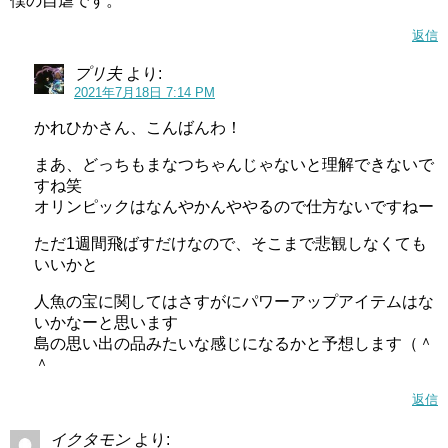
僕の自虐です。
返信
プリ夫
より:
2021年7月18日 7:14 PM
かれひかさん、こんばんわ！
まあ、どっちもまなつちゃんじゃないと理解できないで
すね笑
オリンピックはなんやかんややるので仕方ないですねー
ただ1週間飛ばすだけなので、そこまで悲観しなくても
いいかと
人魚の宝に関してはさすがにパワーアップアイテムはな
いかなーと思います
島の思い出の品みたいな感じになるかと予想します（＾
＾
返信
イクタモン
より: