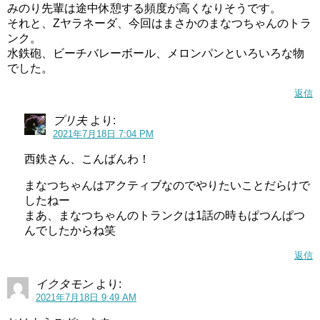
みのり先輩は途中休憩する頻度が高くなりそうです。
それと、Zヤラネーダ、今回はまさかのまなつちゃんのトラ
ンク。
水鉄砲、ビーチバレーボール、メロンパンといろいろな物
でした。
返信
プリ夫
より:
2021年7月18日 7:04 PM
西鉄さん、こんばんわ！
まなつちゃんはアクティブなのでやりたいことだらけで
したねー
まあ、まなつちゃんのトランクは1話の時もぱつんぱつ
んでしたからね笑
返信
イクタモン
より:
2021年7月18日 9:49 AM