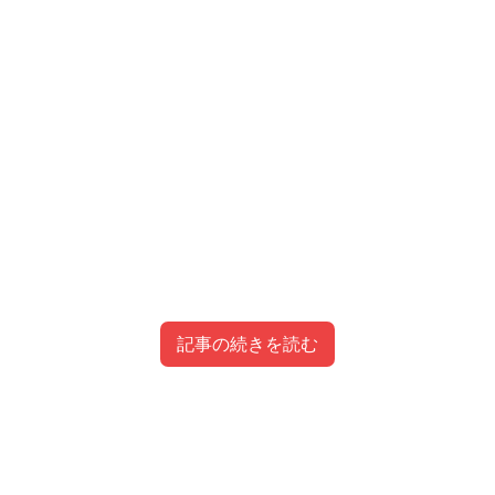
記事の続きを読む
トロピカル～ジュプリキュア(トロプリ)第21話
「夏休み！トロピカる部の合宿計画！」感想ネ
タバレ