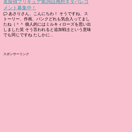
名探偵プリキュア第26話感想ネタバレコ
メント募集中！
あさりさん、こんにちわ！ そうですね、ス
トーリー、作画、バンクどれも気合入ってまし
たね（＾＾ 個人的にはミルキィローズを思い出
しました笑 そう言われると追加戦士という意味
でも同じですね たしかに...
スポンサーリンク