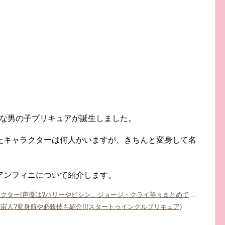
式な男の子プリキュアが誕生しました。
たキャラクターは何人かいますが、きちんと変身して名
アンフィニについて紹介します。
HUGっとプリキュアのイケメンキャラクター!声優は?ハリーやビシン、ジョージ・クライ等々まとめて紹介!
宙人?変身前や必殺技も紹介!!(スタートゥインクルプリキュア)