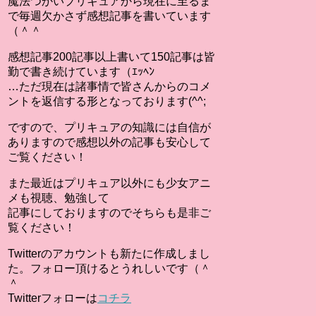
魔法つかいプリキュアから現在に至るま
で毎週欠かさず感想記事を書いています
（＾＾
感想記事200記事以上書いて150記事は皆
勤で書き続けています（ｴｯﾍﾝ
…ただ現在は諸事情で皆さんからのコメ
ントを返信する形となっております(^^;
ですので、プリキュアの知識には自信が
ありますので感想以外の記事も安心して
ご覧ください！
また最近はプリキュア以外にも少女アニ
メも視聴、勉強して
記事にしておりますのでそちらも是非ご
覧ください！
Twitterのアカウントも新たに作成しまし
た。フォロー頂けるとうれしいです（＾
＾
Twitterフォローは
コチラ