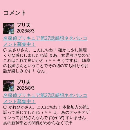
コメント
プリ夫
2026/8/3
名探偵プリキュア第27話感想ネタバレコ
メント募集中！
あさりさん、こんにちわ！ 確かに少し無理
くりな感じしましたね笑 まあ、女児向けなので
これはこれで良いかと（＾＾ そうですね、16歳
のお姉さんということでその辺の立ち回りやお
話が楽しみです！ なん...
プリ夫
2026/8/3
名探偵プリキュア第27話感想ネタバレコ
メント募集中！
かれひかさん、こんにちわ！ 本格加入の第1
話って感じでしたね（＾＾ え、あのデッチアゲ
インってお兄さんなんですか(;'∀') すいません、
あの新幹部との関係がわからなくて汗