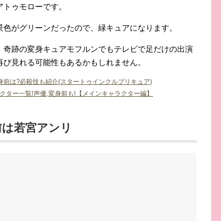
アトゥモローです。
景色がグリーンだったので、緑キュアになります。
、奇跡の変身キュアモフルンでもテレビで足だけの出演
再び見れる可能性もあるかもしれません。
身前は?必殺技も紹介(スタートゥインクルプリキュア)
クター一覧!声優,変身前も!【メインキャラクター編】
前は若宮アンリ