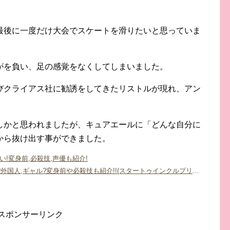
最後に一度だけ大会でスケートを滑りたいと思っていま
がを負い、足の感覚をなくしてしまいました。
びクライアス社に勧誘をしてきたリストルが現れ、アン
しかと思われましたが、キュアエールに「どんな自分に
から抜け出す事ができました。
!変身前,必殺技,声優も紹介!
キュアソレイユ(天宮えれな)の声優は?外国人,ギャル?変身前や必殺技も紹介!!(スタートゥインクルプリキュア)
スポンサーリンク