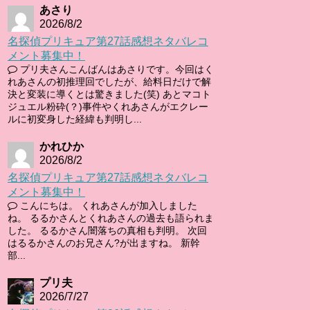
あさり
2026/8/2
名探偵プリキュア第27話感想ネタバレコ
メント募集中！
プリ夫さんこんばんはあさりです。今回はく
れあさんの初推理回でしたが、給料日だけで解
決と変装に導くとは驚きました(笑) あとマコト
ジュエル粉砕(？)事件やくれあさんがエクレー
ルに初変身した経緯も判明し...
かれひか
2026/8/2
名探偵プリキュア第27話感想ネタバレコ
メント募集中！
こんにちは。 くれあさんが加入しました
ね。 るるかさんとくれあさんの過去も語られま
した。 るるかさん闇落ちの真相も判明。 次回
はるるかさんのお兄さん?が出ますね。 新幹
部...
プリ夫
2026/7/27