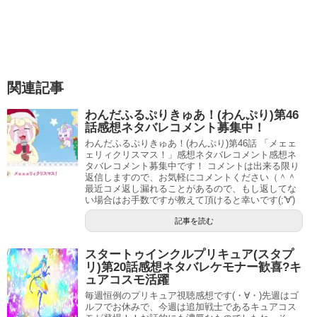
関連記事
わんだふるぷりきゅあ！(わんぷり)第46
話感想ネタバレコメント募集中！
わんだふるぷりきゅあ！(わんぷり)第46話 「メェェ
ェリィクリスマス！」感想ネタバレコメント感想ネ
タバレコメント募集中です！ コメントは出来る限り
返信しますので、お気軽にコメントください（＾＾
最近コメ返し漏れることがあるので、もし返してな
い場合はお手数ですが教えて頂けると幸いです(;'∀')
記事を読む
スタートゥインクルプリキュア(スタプ
リ)第20話感想ネタバレケモナー歓喜?キ
ュアコスモ活躍
毎週恒例のプリキュア視聴感想です(・∀・)先週はゴ
ルフでお休みで、今週は追加戦士であるキュアコス