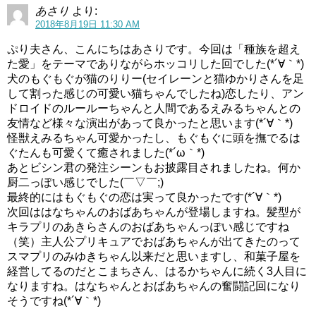
あさり
より:
ンに合格すればリリィちゃんと共演できるということで特
2018年8月19日 11:30 AM
訓が始まります。
ぷり夫さん、こんにちはあさりです。今回は「種族を超え
た愛」をテーマでありながらホッコリした回でした(*´∀｀*)
犬のもぐもぐが猫のりりー(セイレーンと猫ゆかりさんを足
して割った感じの可愛い猫ちゃんでしたね)恋したり、アン
ドロイドのルールーちゃんと人間であるえみるちゃんとの
友情など様々な演出があって良かったと思います(*´∀｀*)
怪獣えみるちゃん可愛かったし、もぐもぐに頭を撫でるは
ぐたんも可愛くて癒されました(*´ω｀*)
あとビシン君の発注シーンもお披露目されましたね。何か
厨二っぽい感じでした(￣▽￣;)
最終的にはもぐもぐの恋は実って良かったです(*´∀｀*)
次回ははなちゃんのおばあちゃんが登場しますね。髪型が
キラプリのあきらさんのおばあちゃんっぽい感じですね
（笑）主人公プリキュアでおばあちゃんが出てきたのって
スマプリのみゆきちゃん以来だと思いますし、和菓子屋を
経営してるのだとこまちさん、はるかちゃんに続く3人目に
なりますね。はなちゃんとおばあちゃんの奮闘記回になり
そうですね(*´∀｀*)