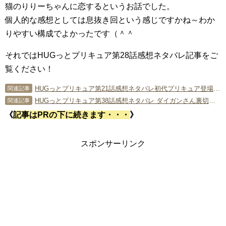
猫のりりーちゃんに恋するというお話でした。
個人的な感想としては息抜き回という感じですかね～わか
りやすい構成でよかったです（＾＾
それではHUGっとプリキュア第28話感想ネタバレ記事をご
覧ください！
HUGっとプリキュア第21話感想ネタバレ初代プリキュア登場…ギャグ回かと思いきやまさかの展開
関連記事
HUGっとプリキュア第38話感想ネタバレ ダイガンさん裏切り!?のハロウィン回
関連記事
《
記事はPRの下に続きます・・・
》
スポンサーリンク