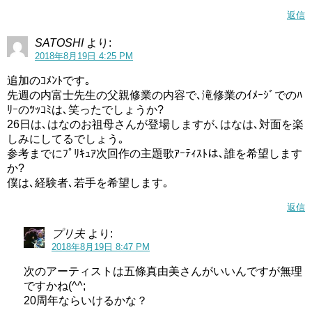
返信
SATOSHI
より:
2018年8月19日 4:25 PM
追加のｺﾒﾝﾄです｡
先週の内富士先生の父親修業の内容で､滝修業のｲﾒｰｼﾞでのﾊ
ﾘｰのﾂｯｺﾐは､笑ったでしょうか?
26日は､はなのお祖母さんが登場しますが､はなは､対面を楽
しみにしてるでしょう｡
参考までにﾌﾟﾘｷｭｱ次回作の主題歌ｱｰﾃｨｽﾄは､誰を希望します
か?
僕は､経験者､若手を希望します｡
返信
プリ夫
より:
まず体力審査の特訓！頑張るもぐもぐですが、ちょっと平
2018年8月19日 8:47 PM
均より遅いペースみたいですね(;´∀｀)
次のアーティストは五條真由美さんがいいんですが無理
まあ、モグモグは見た感じそこまで体力があるようには思
ですかね(^^;
えないので中々厳しそうですね。
20周年ならいけるかな？