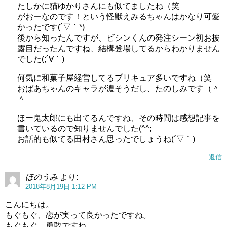
たしかに猫ゆかりさんにも似てましたね（笑
がおーなのです！という怪獣えみるちゃんはかなり可愛
かったです(´▽｀*)
後から知ったんですが、ビシンくんの発注シーン初お披
露目だったんですね、結構登場してるからわかりません
でした(;´∀｀)
何気に和菓子屋経営してるプリキュア多いですね（笑
おばあちゃんのキャラが濃そうだし、たのしみです（＾
＾
ほー鬼太郎にも出てるんですね、その時間は感想記事を
書いているので知りませんでした(^^;
お話的も似てる田村さん思ったでしょうね(´▽｀)
返信
ほのうみ
より:
2018年8月19日 1:12 PM
こんにちは。
もぐもぐ、恋が実って良かったですね。
もぐもぐ、勇敢ですね。