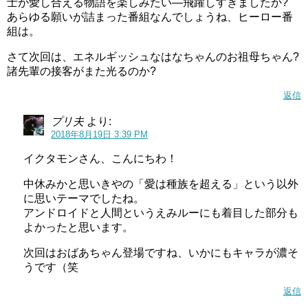
士が愛し合える物語を楽しみたい―飛躍しすぎましたか?
あらゆる願いが詰まった番組なんでしょうね、ヒーロー番
組は。
さて次回は、エネルギッシュなはなちゃんのお祖母ちゃん?
諸先輩の接客がまた光るのか?
返信
プリ夫
より:
2018年8月19日 3:39 PM
イクタモンさん、こんにちわ！
中休みかと思いきやの「愛は種族を超える」という以外
に思いテーマでしたね。
アンドロイドと人間というえみルーにも着目した部分も
よかったと思います。
ビューティーハリーに集合したみなさん。ルールーちゃん
次回はおばあちゃん登場ですね、いかにもキャラが濃そ
の解析ではもぐもぐが猫のりりーちゃんに恋したのは間違
うです（笑
いないようです。
返信
ということでもぐもぐの恋を応援！今度のCMオーディショ