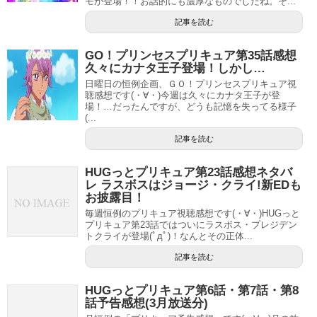
モが登場！！お話的にも濃厚なものでしたね。そ...
記事を読む
GO！プリンセスプリキュア第35話感想
久々にカナタ王子登場！しかし…
日曜日の恒例企画、ＧＯ！プリンセスプリキュア視
聴感想です(・∀・)今週は久々にカナタ王子が登
場！…だったんですが、どうも記憶を失ってる様子
(...
記事を読む
HUGっとプリキュア第23話感想ネタバ
レ ラスボスはジョージ・クライ!新EDも
お披露目！
毎週恒例のプリキュア視聴感想です(・∀・)HUGっと
プリキュア第23話ではついにラスボス・プレジデン
トクライが登場(ﾟдﾟ)！なんとその正体...
記事を読む
HUGっとプリキュア第6話・第7話・第8
話予告感想(3月放送分)