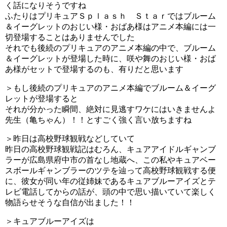
く話になりそうですね
ふたりはプリキュアＳｐｌａｓｈ Ｓｔａｒではブルーム
＆イーグレットのおじい様・おばあ様はアニメ本編には一
切登場することはありませんでした
それでも後続のプリキュアのアニメ本編の中で、ブルーム
＆イーグレットが登場した時に、咲や舞のおじい様・おば
あ様がセットで登場するのも、有りだと思います
＞もし後続のプリキュアのアニメ本編でブルーム＆イーグ
レットが登場すると
それが分かった瞬間、絶対に見逃すワケにはいきませんよ
先生（亀ちゃん）！！とすごく強く言い放ちますね
＞昨日は高校野球観戦などしていて
昨日の高校野球観戦記はむろん、キュアアイドルギャンブ
ラーが広島県府中市の首なし地蔵へ、この私やキュアベー
スボールギャンブラーのツテを辿って高校野球観戦する便
に、彼女が同い年の従姉妹であるキュアブルーアイズとテ
レビ電話してからの話が、頭の中で思い描いていて楽しく
物語らせそうな自信が出ました！！
＞キュアブルーアイズは