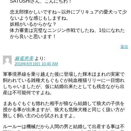
SATOSHIさん、こんにちわ！
忠太郎懐かしいですね～以外にプリキュアの愛犬って少
ないような感じもしますね。
妖精がいるからかな？
体力審査は完璧なニンジン作戦でしたね、1位になれた
から良いと思います！
返信
麻雀恵美
より:
2018年8月19日 10:40 AM
軍事境界線を乗り越えた後に登場した輝木ほまれの実家で
飼われている雑種犬もぐもぐが純血種猫リリーに一目惚れ
しちゃいましたが、仮に結婚出来たとしても残念ながら出
産は不可能何ですよね。
まあもぐもぐも惚れた相手が狼なら結婚して狼犬の子供を
授かる事が出来ますが、狼犬も危険犬種と同じく扱い方が
難しく飼い主の心が試されますよ。
ルールーは機械だから人間の男と結婚して出産する事は不