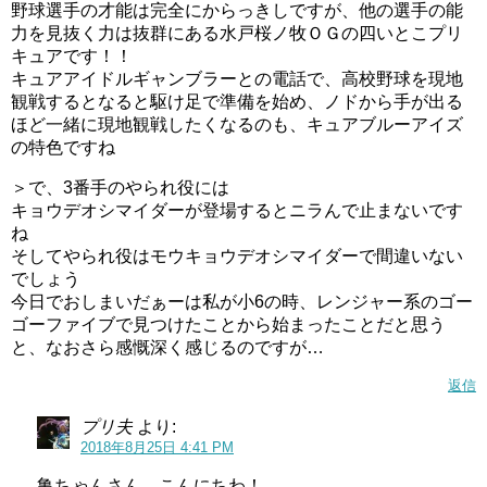
野球選手の才能は完全にからっきしですが、他の選手の能
力を見抜く力は抜群にある水戸桜ノ牧ＯＧの四いとこプリ
キュアです！！
キュアアイドルギャンブラーとの電話で、高校野球を現地
観戦するとなると駆け足で準備を始め、ノドから手が出る
ほど一緒に現地観戦したくなるのも、キュアブルーアイズ
の特色ですね
＞で、3番手のやられ役には
キョウデオシマイダーが登場するとニラんで止まないです
ね
そしてやられ役はモウキョウデオシマイダーで間違いない
でしょう
今日でおしまいだぁーは私が小6の時、レンジャー系のゴー
ゴーファイブで見つけたことから始まったことだと思う
と、なおさら感慨深く感じるのですが…
返信
プリ夫
より:
2018年8月25日 4:41 PM
亀ちゃんさん、こんにちわ！