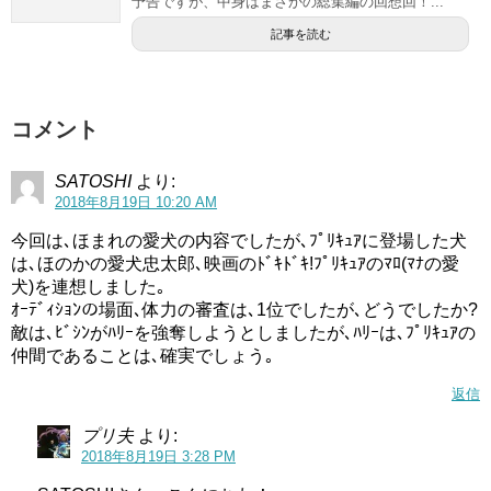
予告ですが、中身はまさかの総集編の回想回！...
記事を読む
コメント
SATOSHI
より:
2018年8月19日 10:20 AM
今回は､ほまれの愛犬の内容でしたが､ﾌﾟﾘｷｭｱに登場した犬
は､ほのかの愛犬忠太郎､映画のﾄﾞｷﾄﾞｷ!ﾌﾟﾘｷｭｱのﾏﾛ(ﾏﾅの愛
犬)を連想しました｡
ｵｰﾃﾞｨｼｮﾝの場面､体力の審査は､1位でしたが､どうでしたか?
敵は､ﾋﾞｼﾝがﾊﾘｰを強奪しようとしましたが､ﾊﾘｰは､ﾌﾟﾘｷｭｱの
仲間であることは､確実でしょう｡
返信
プリ夫
より:
2018年8月19日 3:28 PM