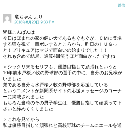
そして次に勇敢さ審査。ここでえみるちゃんに秘策がある
返信
ようです。
亀ちゃん
より:
その秘策とは…
2018年8月20日 9:33 PM
皆様こんばんは
今日はほまれの家の飼い犬であるもぐもぐが、ＣＭに登場
する猫を視て一目ボレするところから、昨日のＨＵＧっ
と！プリキュアはマジで面白いの始まりでした！！
それも含めて結局、通算4回笑うほど面白かったですね
＞シックリ来るセリフも、優勝目指して頑張れというと
10年前水戸桜ノ牧の野球部の選手の中に、自分のお兄様が
いました
弟である自分も水戸桜ノ牧の野球部を応援している
というコメントが新聞系サイトの応援メッセージのコーナ
ーに掲載されました
もちろん当時のその男子学生は、優勝目指して頑張って下
さいと締めくくりました
＞これを見てから
私は優勝目指して頑張れと高校野球のチームにエールを送