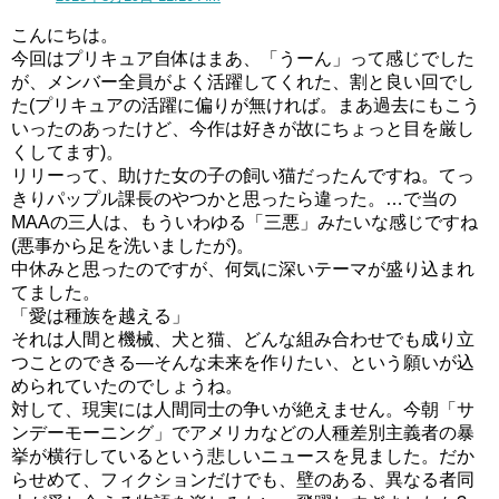
こんにちは。
今回はプリキュア自体はまあ、「うーん」って感じでした
が、メンバー全員がよく活躍してくれた、割と良い回でし
た(プリキュアの活躍に偏りが無ければ。まあ過去にもこう
いったのあったけど、今作は好きが故にちょっと目を厳し
くしてます)。
リリーって、助けた女の子の飼い猫だったんですね。てっ
きりパップル課長のやつかと思ったら違った。…で当の
MAAの三人は、もういわゆる「三悪」みたいな感じですね
(悪事から足を洗いましたが)。
中休みと思ったのですが、何気に深いテーマが盛り込まれ
てました。
「愛は種族を越える」
それは人間と機械、犬と猫、どんな組み合わせでも成り立
つことのできる―そんな未来を作りたい、という願いが込
められていたのでしょうね。
対して、現実には人間同士の争いが絶えません。今朝「サ
ンデーモーニング」でアメリカなどの人種差別主義者の暴
挙が横行しているという悲しいニュースを見ました。だか
らせめて、フィクションだけでも、壁のある、異なる者同