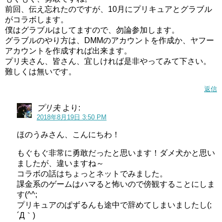
前回、伝え忘れたのですが、10月にプリキュアとグラブル
がコラボします。
僕はグラブルはしてますので、勿論参加します。
グラブルのやり方は、DMMのアカウントを作成か、ヤフー
アカウントを作成すれば出来ます。
プリ夫さん、皆さん、宜しければ是非やってみて下さい。
難しくは無いです。
返信
プリ夫
より:
2018年8月19日 3:50 PM
ほのうみさん、こんにちわ！
もぐもぐ非常に勇敢だったと思います！ダメ犬かと思い
ましたが、違いますね～
コラボの話はちょっとネットでみました。
課金系のゲームはハマると怖いので傍観することにしま
す(^^;
プリキュアのぱずるんも途中で辞めてしまいましたし(;
´Д｀)