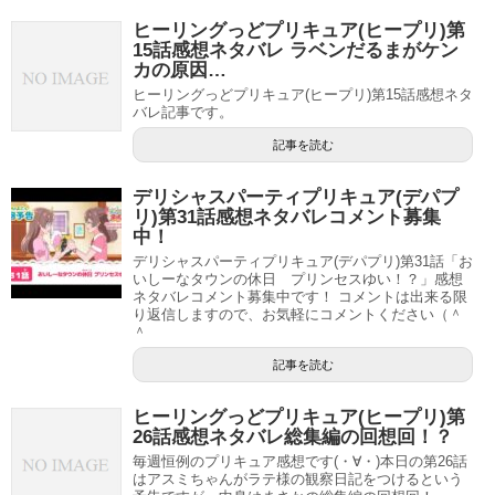
っと似てますね。
ヒーリングっどプリキュア(ヒープリ)第
15話感想ネタバレ ラベンだるまがケン
カの原因…
ヒーリングっどプリキュア(ヒープリ)第15話感想ネタ
バレ記事です。
記事を読む
デリシャスパーティプリキュア(デパプ
リ)第31話感想ネタバレコメント募集
中！
デリシャスパーティプリキュア(デパプリ)第31話「お
いしーなタウンの休日 プリンセスゆい！？」感想
ネタバレコメント募集中です！ コメントは出来る限
り返信しますので、お気軽にコメントください（＾
＾
記事を読む
ヒーリングっどプリキュア(ヒープリ)第
26話感想ネタバレ総集編の回想回！？
毎週恒例のプリキュア感想です(・∀・)本日の第26話
はアスミちゃんがラテ様の観察日記をつけるという