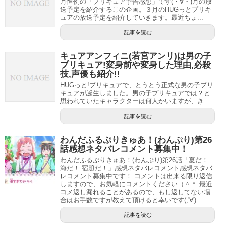
月恒例の「プリキュア予告感想」です(・∀・)月の放
送予定を紹介するこの企画。３月のHUGっとプリキ
ュアの放送予定を紹介していきます。最近ちょ...
記事を読む
キュアアンフィニ(若宮アンリ)は男の子
プリキュア!変身前や変身した理由,必殺
技,声優も紹介!!
HUGっと!プリキュアで、とうとう正式な男の子プリ
キュアが誕生しました。男の子プリキュアでは？と
思われていたキャラクターは何人かいますが、き...
記事を読む
第28話の冒頭はもぐもぐがテレビのCMに出ている猫・りり
わんだふるぷりきゅあ！(わんぷり)第26
話感想ネタバレコメント募集中！
ーちゃんにものすごい惚の字になってしまうところからス
わんだふるぷりきゅあ！(わんぷり)第26話「夏だ！
タート。
海だ！ 宿題だ！」感想ネタバレコメント感想ネタバ
レコメント募集中です！ コメントは出来る限り返信
同じ犬ならともなく猫とは…果たしてもぐもぐの恋は成就
しますので、お気軽にコメントください（＾＾ 最近
するのでしょうか(;´∀｀)
コメ返し漏れることがあるので、もし返してない場
合はお手数ですが教えて頂けると幸いです(;'∀')
このりりーちゃんスイートプリキュアのセイレーンにちょ
記事を読む