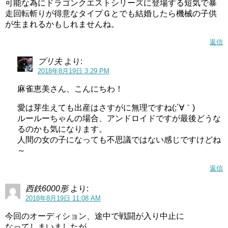
可能な為にドラゴンクエストシリーズに登場する短気で暴
走回転斬りが得意なタイプＧとでも結婚したら機械の子供
が生まれるかもしれませんね。
返信
プリ夫
より:
2018年8月19日 3:29 PM
麻雀恵美さん、こんにちわ！
愛は芽生えても出産はさすがに無理ですね(;´∀｀)
ルールーちゃんの場合、アンドロイドですが最後どうな
るのかも気になります。
人間の女の子になっても不思議ではない感じですけどね
～
返信
西鉄6000形
より:
2018年8月19日 11:08 AM
今回のオーディション、途中で戦闘が入り中止に
なってしまいましたが、