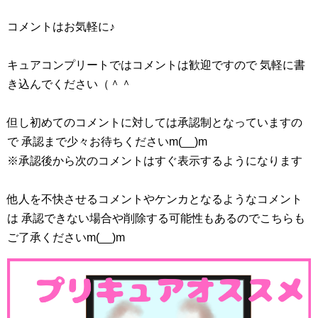
コメントはお気軽に♪
キュアコンプリートではコメントは歓迎ですので 気軽に書
き込んでください（＾＾
但し初めてのコメントに対しては承認制となっていますの
で 承認まで少々お待ちくださいm(__)m
※承認後から次のコメントはすぐ表示するようになります
引用元：スタートゥインクルプリキュア(スタプリ)第6話
他人を不快させるコメントやケンカとなるようなコメント
本日の第6話は冒頭は宇宙船を修理するララちゃんからスタ
は 承認できない場合や削除する可能性もあるのでこちらも
ート！
ご了承くださいm(__)m
基盤？のようなところを直してましたが、失敗したのか爆
発してしまいました(;´∀｀)
そんな中でひかるちゃんちゃんたちが来ますが宇宙船の修
理に集中したいのかララちゃんたちを追い出してしまいま