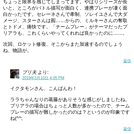
やって怪物を召喚するのでしょうか。
ちょっと限界を感じてしまってます。やはりシリーズが長
いと。ところがバトル描写が面白く、連携プレーが凄く面
また違うダークカラーペンを持ってくるのかな？
白かったです。セレーネさんで牽制、ソレイユさんで大ダ
メージ、スターさんは囮……からの、ミルキーさんの奪取
とトドメ、痛快です。「チームプレー」がテーマだったプ
リアラも、これくらいやってくれれば良かったのに……。
次回、ロケット修復、そこからまた加速するのでしょう
ね、物語が。
返信
プリ夫
より:
2019年3月10日 4:05 PM
イクタモンさん、こんばんわ！
ララちゃんなりの葛藤がありそうな感じがしましたね。
プリアラの場合はちょっと人数が多かったので、チーム
プレーの描写が難しかったののは？というのが印象です
引用元：スタートゥインクルプリキュア(スタプリ)第6話
ね(^^;
返信
そして流れ星に願い事をすると願いが叶うということを教