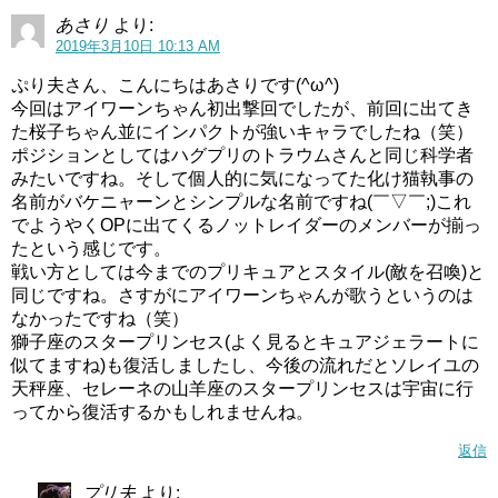
えられ「みんなにロケットの修理を手伝ってほしい」と願
あさり
より:
うララちゃん。
2019年3月10日 10:13 AM
ぷり夫さん、こんにちはあさりです(^ω^)
みんな横にいるから、そりゃ手伝いますよね(;´∀｀)
今回はアイワーンちゃん初出撃回でしたが、前回に出てき
ララちゃんはまだ何とも素直になれない感じがあります
た桜子ちゃん並にインパクトが強いキャラでしたね（笑）
ね。
ポジションとしてはハグプリのトラウムさんと同じ科学者
みたいですね。そして個人的に気になってた化け猫執事の
名前がバケニャーンとシンプルな名前ですね(￣▽￣;)これ
でようやくOPに出てくるノットレイダーのメンバーが揃っ
たという感じです。
戦い方としては今までのプリキュアとスタイル(敵を召喚)と
同じですね。さすがにアイワーンちゃんが歌うというのは
なかったですね（笑）
獅子座のスタープリンセス(よく見るとキュアジェラートに
似てますね)も復活しましたし、今後の流れだとソレイユの
天秤座、セレーネの山羊座のスタープリンセスは宇宙に行
ってから復活するかもしれませんね。
返信
プリ夫
より:
引用元：スタートゥインクルプリキュア(スタプリ)第6話