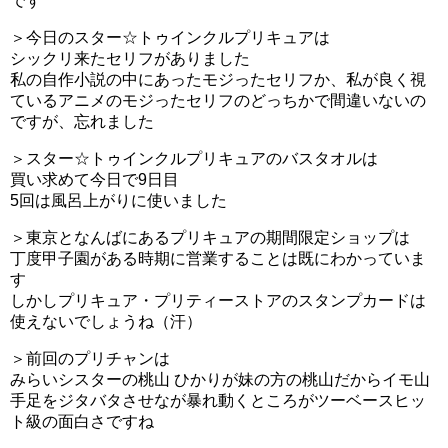
です
＞今日のスター☆トゥインクルプリキュアは
シックリ来たセリフがありました
私の自作小説の中にあったモジったセリフか、私が良く視
ているアニメのモジったセリフのどっちかで間違いないの
ですが、忘れました
＞スター☆トゥインクルプリキュアのバスタオルは
買い求めて今日で9日目
5回は風呂上がりに使いました
＞東京となんばにあるプリキュアの期間限定ショップは
丁度甲子園がある時期に営業することは既にわかっていま
す
しかしプリキュア・プリティーストアのスタンプカードは
使えないでしょうね（汗）
＞前回のプリチャンは
みらいシスターの桃山 ひかりが妹の方の桃山だからイモ山
手足をジタバタさせなが暴れ動くところがツーベースヒッ
ト級の面白さですね