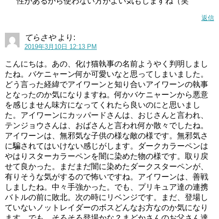
性があるから使わない方がよい気もしますね（笑
返信
てらさや
より:
2019年3月10日 12:13 PM
こんにちは。あの、化け猫執事の名前ようやく判明しまし
たね。バケニャーン何か可愛いなと思ってしまいました。
どう言った経緯でアイワーンと知り合いアイワーンの執事
となったのか気になりますね。何かバケニャーンから悪意
を感じません味方になってくれたら良いのにと思いまし
た。アイワーンにカッパードさんは、おじさんと言われ、
テンジョウさんは、おばさんと言われ何か散々でしたね。
アイワーンは、無邪気な子供の様な敵の様です。無邪気さ
に騙されてはいけない感じがします。ダークカラーペンは
やはりスターカラーペンを闇に染めた物の様です。取り戻
せて良かった。まだまだ闇に染めたダークスターペンが、
有りそうな気がするので怖いですね。アイワーンは、善戦
しましたね。中々手強かった。でも、プリキュア達の連携
バトルの前に敗北。次の時にリベンジです。まだ、登場し
ていないノットレイダーのボスどんなお方なのか気になり
ます。でも、そろそろ登場かな？まどかさんのお父さん達