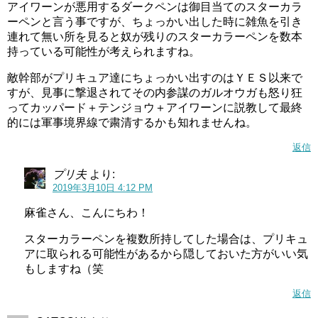
アイワーンが悪用するダークペンは御目当てのスターカラ
どのような感じで直していくのか興味がありますね（＾＾
ーペンと言う事ですが、ちょっかい出した時に雑魚を引き
連れて無い所を見ると奴が残りのスターカラーペンを数本
スタートゥインクルプリキュア(スタプリ)第14話感想ネタバレとうまの葛藤…天宮家は他の家族と違う
関連記事
持っている可能性が考えられますね。
スタートゥインクルプリキュア第4話感想ネタバレ キュアルージュ…いやキュアソレイユ初変身！
関連記事
敵幹部がプリキュア達にちょっかい出すのはＹＥＳ以来で
すが、見事に撃退されてその内参謀のガルオウガも怒り狂
ってカッパード＋テンジョウ＋アイワーンに説教して最終
的には軍事境界線で粛清するかも知れませんね。
返信
プリ夫
より:
2019年3月10日 4:12 PM
麻雀さん、こんにちわ！
スターカラーペンを複数所持してした場合は、プリキュ
アに取られる可能性があるから隠しておいた方がいい気
もしますね（笑
返信