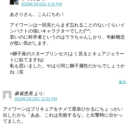
2019年3月10日 4:10 PM
そして3/16にはいよいよプリキュアミラクルユニバースが
あさりさん、こんにちわ！
公開されます！
アイワーンは一回見たらまず忘れることのないぐらいイ
EDはそれに合わせて主題歌+CGダンスでしたね～
ンパクトの強いキャラクターでした(^^;
若いのに科学者というのはララちゃんしかり、年齢概念
相も変わらぬクオリティに期待できそうね～
が低い気がします。
スタートゥインクルプリキュア(スタプリ)第17話感想ネタバレ有能プルンスはマオ大好きアイドルオタク!
関連記事
>獅子座のスタープリンセス(よく見るとキュアジェラー
スタートゥインクルプリキュア(スタプリ)第10話感想ネタバレサザンクロスショット!必殺技がネタバレ
関連記事
トに似てますね)
私も思いました。やはり同じ獅子属性だからでしょうか
ね（笑
第7話はみんな宇宙船修理
返信
麻雀恵美
より:
ということで来週はみんなで宇宙船の修理！
2019年3月10日 12:01 PM
どうやって修理するのか気になるところですが、再来週の
アイワーンはプリキュアをナメて星奈ひかるにちょっかい
出したから「ああ、これは失敗するな」と出撃時に分かっ
第8話では「ケンネル星」という惑星に飛び立つ予定ですの
てました。
で、どうにかして修理するんでしょうね。