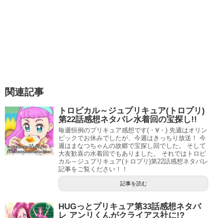
遼じぃ曰く「星の輝きが弱くなっている」と聞かされ、ち
ょっと気持ち的に焦るララちゃん。
スポンサーリンク
関連記事
トロピカル～ジュプリキュア(トロプリ)
第22話感想ネタバレ水着回の宝探し!!
毎週恒例のプリキュア感想です(・∀・) 先週はオリン
ピックでお休みでしたが、今週はきっちり放送！ 今
週はまなつちゃんの故郷で宝探し回でした。 そして
大友歓喜の水着回でもありました。 それではトロピ
カル～ジュプリキュア(トロプリ)第22話感想ネタバレ
記事をご覧ください！！
記事を読む
HUGっとプリキュア第33話感想ネタバ
早くロケットを直したいという気持ちでちょっと焦りの気
レ アンリくんがクライアス社に!?