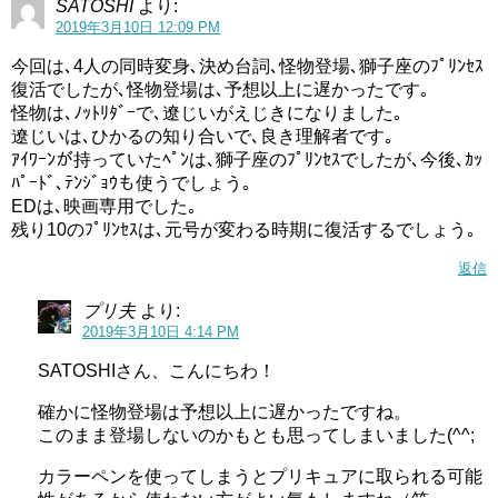
SATOSHI
より:
2019年3月10日 12:09 PM
今回は､4人の同時変身､決め台詞､怪物登場､獅子座のﾌﾟﾘﾝｾｽ
復活でしたが､怪物登場は､予想以上に遅かったです｡
怪物は､ﾉｯﾄﾘﾀﾞｰで､遼じいがえじきになりました｡
遼じいは､ひかるの知り合いで､良き理解者です｡
ｱｲﾜｰﾝが持っていたﾍﾟﾝは､獅子座のﾌﾟﾘﾝｾｽでしたが､今後､ｶｯ
ﾊﾟｰﾄﾞ､ﾃﾝｼﾞｮｳも使うでしょう｡
EDは､映画専用でした｡
残り10のﾌﾟﾘﾝｾｽは､元号が変わる時期に復活するでしょう｡
返信
プリ夫
より:
2019年3月10日 4:14 PM
SATOSHIさん、こんにちわ！
確かに怪物登場は予想以上に遅かったですね。
このまま登場しないのかもとも思ってしまいました(^^;
カラーペンを使ってしまうとプリキュアに取られる可能