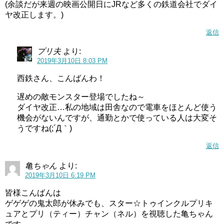
(余談だが来週の映画公開日にJRなど多くの鉄道会社でダイ
ヤ改正します。)
返信
プリ夫
より:
2019年3月10日 8:03 PM
西鉄さん、こんばんわ！
遅めの敵モンスター登場でしたね～
ダイヤ改正…私の地域は田舎なので電車をほとんど使う
機会がないんですが、通勤とかで使っている人は大変そ
うですね(;´Д｀)
返信
亀ちゃん
より:
2019年3月10日 6:19 PM
皆様こんばんは
ゲゲゲの鬼太郎が休みでも、スター☆トゥインクルプリキ
ュアとプリ（ティー）チャン（ネル）を視聴した亀ちゃん