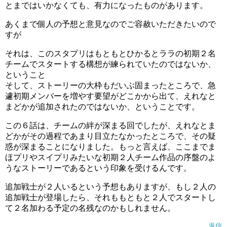
とまではいかなくても、有力になったものがあります。
あくまで個人の予想と意見なのでご容赦いただきたいので
すが
それは、このスタプリはもともとひかるとララの初期２名
チームでスタートする構想が練られていたのではないか、
ということ
そして、ストーリーの大枠もだいぶ固まったところで、急
遽初期メンバーを増やす要望がどこかから出て、えれなと
まどかが追加されたのではないか、ということです。
この６話は、チームの絆が深まる回でしたが、えれなとま
どかがその過程であまり目立たなかったところで、その疑
惑が深まることになりました。もっと言えば、ここまでま
ほプリやスイプリみたいな初期２人チーム作品の序盤のよ
うなストーリーであるという印象を受けるんです。
追加戦士が２人いるという予想もありますが、もし２人の
追加戦士が登場したら、それももともと２人でスタートし
て２名加わる予定の名残なのかもしれません。
返信