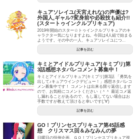
キュアソレイユ(天宮えれな)の声優は?
外国人,ギャル?変身前や必殺技も紹介!!
(スタートゥインクルプリキュア)
2019年開始のスター☆トゥインクルプリキュアのキ
ャラクター気になりますよね。今回は4人組で始まる
ようです。その中の一人、キュアソレイユにつ...
記事を読む
引用元：スタートゥインクルプリキュア(スタプリ)第6話
キミとアイドルプリキュア(キミプリ)第
3話感想ネタバレコメント募集中！
そして今回はアイワーンが出撃！相方の執事はバケニャー
キミとアイドルプリキュア(キミプリ)第3話 「勇気を
ンというそうです。
出して♪キュアウインクデビュー！」感想ネタバレコ
メン募集中です！ コメントは出来る限り返信します
…アイワーンしかりまんまな名前ですね(;´∀｀)
ので、お気軽にコメントください（＾＾ 最近コメ返
し漏れることがあるので、もし返してない場合はお
手数ですが教えて頂けると幸いです(;'∀')
記事を読む
GO！プリンセスプリキュア第45話感
想 クリスマス回＆みなみんの夢
日曜日の恒例企画、ＧＯ！プリンセスプリキュア視