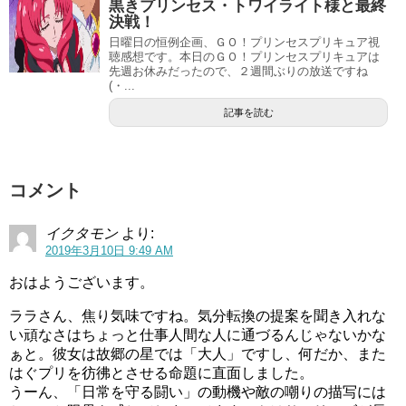
引用元：スタートゥインクルプリキュア(スタプリ)第6話
黒きプリンセス・トワイライト様と最終
決戦！
戦闘ではスターカラーペンにより怪物が出現(ﾟдﾟ)！
日曜日の恒例企画、ＧＯ！プリンセスプリキュア視
聴感想です。本日のＧＯ！プリンセスプリキュアは
第5話にしての登場はかなり遅いほうですね。
先週お休みだったので、２週間ぶりの放送ですね
(・...
遼じぃが怪物にされ、どうやら怪物にされると今まで自分
記事を読む
の好き物が無価値に感じてしまうようです。
遼じぃの場合は「正座なんてどうでもいい…」という感じ
コメント
になってました。
天文台を営んでいる人をこんな気持ちにさせるとは…何と
イクタモン
より:
2019年3月10日 9:49 AM
も恐ろしいですね(;´Д｀)
おはようございます。
しかし、４人揃ってのチームワークで見事に怪物を撃破！
ララさん、焦り気味ですね。気分転換の提案を聞き入れな
４人のチームプレイでの勝利でした。
い頑なさはちょっと仕事人間な人に通づるんじゃないかな
ぁと。彼女は故郷の星では「大人」ですし、何だか、また
しかし、ダークカラーペンはプリキュアたちに奪われしし
はぐプリを彷彿とさせる命題に直面しました。
座のカラーペンになってしまいましたが、次回以降はどう
うーん、「日常を守る闘い」の動機や敵の嘲りの描写には