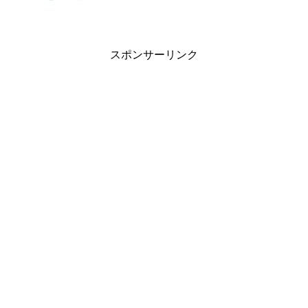
スポンサーリンク
引用元：スタートゥインクルプリキュア(スタプリ)第6話
失敗ばかりのララちゃんを気分転換にひかるちゃんが大好
きな天文台で気分転換してもらおうことに。