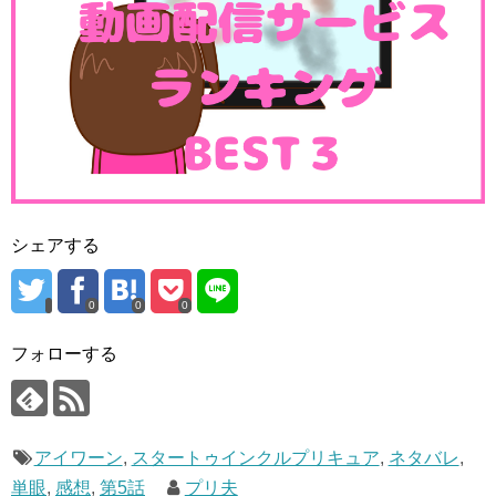
す。
この宇宙船もうかれこれ１か月以上ここに放置されてます
が、まだバレてないですね(^^;
かぐやちゃんのお父さんがあれだけ探して見つけられな
い…。
まあ、細かいことはいいですかね。
シェアする
0
0
0
フォローする
アイワーン
,
スタートゥインクルプリキュア
,
ネタバレ
,
単眼
,
感想
,
第5話
プリ夫