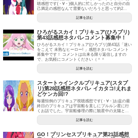
聴感想です(・∀・)個人的に忙しかったのと自分の自
己満足の感想なんて需要ないだろうと思って約2...
記事を読む
ひろがるスカイ！プリキュア(ひろプリ)
第43話感想ネタバレコメント募集中！
ひろがるスカイ！プリキュア(ひろプリ)第43話「迷い
をこえて 未熟なヒーロー! 」感想ネタバレコメント
募集中です！ コメントは出来る限り返信しますの
で、お気軽にコメントください（＾＾
記事を読む
スタートゥインクルプリキュア(スタプ
リ)第28話感想ネタバレ イカタコ!えれま
どケンカ回!?
毎週恒例のプリキュア視聴感想です(・∀・)お盆の最
終日のプリキュアは宇宙船を直しにプルルン星に行
くお話でした。宇宙船修理の際に観星中の太陽と...
記事を読む
GO！プリンセスプリキュア第21話感想