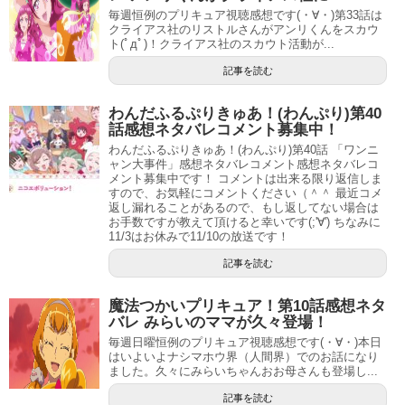
持ちが出てますね。果たしてどうなることやら。
毎週恒例のプリキュア視聴感想です(・∀・)第33話は
クライアス社のリストルさんがアンリくんをスカウ
ト(ﾟдﾟ)！クライアス社のスカウト活動が...
記事を読む
わんだふるぷりきゅあ！(わんぷり)第40
話感想ネタバレコメント募集中！
わんだふるぷりきゅあ！(わんぷり)第40話 「ワンニ
ャン大事件」感想ネタバレコメント感想ネタバレコ
メント募集中です！ コメントは出来る限り返信しま
すので、お気軽にコメントください（＾＾ 最近コメ
返し漏れることがあるので、もし返してない場合は
お手数ですが教えて頂けると幸いです(;'∀') ちなみに
11/3はお休みで11/10の放送です！
記事を読む
魔法つかいプリキュア！第10話感想ネタ
バレ みらいのママが久々登場！
毎週日曜恒例のプリキュア視聴感想です(・∀・)本日
はいよいよナシマホウ界（人間界）でのお話になり
ました。久々にみらいちゃんおお母さんも登場し...
記事を読む