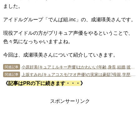
ました。
アイドルグループ「でんぱ組.inc」の、成瀬瑛美さんです。
現役アイドルの方がプリキュア声優をやるということで、
色々気になっちゃいますよね。
今回は、成瀬瑛美さんについて紹介していきます。
小原好美(キュアミルキー声優)はかわいい!年齢,身長,結婚,彼氏は?ククリの声も担当!(スタートゥインクルプリキュア)
関連記事
上坂すみれ(キュアコスモ/マオ声優)の実家は豪邸?母親,学歴,大学も紹介!
関連記事
《
記事はPRの下に続きます・・・
》
スポンサーリンク