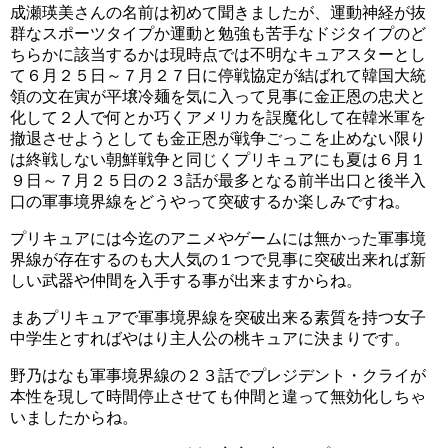
成瀬瑛美さんの名前は初めて聞きましたが、運動神経が抜
成瀬瑛美さんがアイカツ！の星宮りんごとして歌唱担当し
群なスポーツタイプか運動と勉強も苦手なドジタイプのど
ちらかに該当するかは現時点では不明なキュアスターとし
た時の動画がこちらです。
て６月２５日～７月２７日に停戦協定が結ばれて韓国大統
領の文在寅が平壌冷麺を気に入って見事に金正恩の忠犬と
化して２人で何とか巧くアメリカを誤魔化して在韓米軍を
撤退させようとしても金正恩が戦争ごっこを止めない限り
は終戦しない朝鮮戦争と同じくプリキュアにも夏は６月１
９日～７月２５日の２３話が最多となる前半出口と後半入
口の軍事境界線をどうやって突破するか楽しみですね。
コメントはお気軽に♪
プリキュアには今迄のアニメやゲームには無かった軍事境
キュアコンプリートではコメントは歓迎ですので 気軽に書
界線が存在するのも大人気の１つで見事に突破出来れば新
しい武器や仲間を入手する事が出来ますからね。
き込んでください（＾＾
まあプリキュアで軍事境界線を突破出来る素質を持つ女子
但し初めてのコメントに対しては承認制となっていますの
中学生とすればやはり主人公の桃キュアに決まりです。
赤い髪の方のキャラが成瀬瑛美さんの担当キャラです。
で 承認まで少々お待ちくださいm(__)m
野乃はなも軍事境界線の２３話でプレジデント・クライが
※承認後から次のコメントはすぐ表示するようになります
本性を現して時間停止させても仲間と違って無効化しちゃ
スポンサーリンク
いましたからね。
他人を不快させるコメントやケンカとなるようなコメント