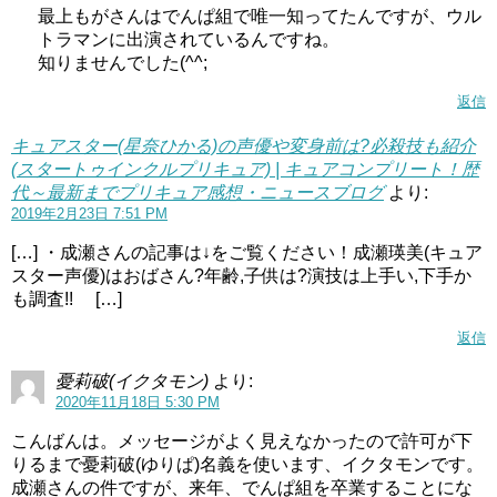
うち結婚報告とかあるかもしれませんね。
最上もがさんはでんぱ組で唯一知ってたんですが、ウル
トラマンに出演されているんですね。
キュアスター(星奈ひかる)の声優や変身前は?必殺技も紹介(スタートゥインクルプリキュア)
関連記事
知りませんでした(^^;
本名陽子(キュアブラック声優)の若い頃は?弟,旦那,子供,歌声についても紹介!
関連記事
返信
キュアスター(星奈ひかる)の声優や変身前は?必殺技も紹介
(スタートゥインクルプリキュア) | キュアコンプリート！歴
代～最新までプリキュア感想・ニュースブログ
より:
2019年2月23日 7:51 PM
[…] ・成瀬さんの記事は↓をご覧ください！成瀬瑛美(キュア
スター声優)はおばさん?年齢,子供は?演技は上手い,下手か
も調査!! […]
返信
憂莉破(イクタモン)
より:
2020年11月18日 5:30 PM
こんばんは。メッセージがよく見えなかったので許可が下
りるまで憂莉破(ゆりぱ)名義を使います、イクタモンです。
成瀬さんの件ですが、来年、でんぱ組を卒業することにな