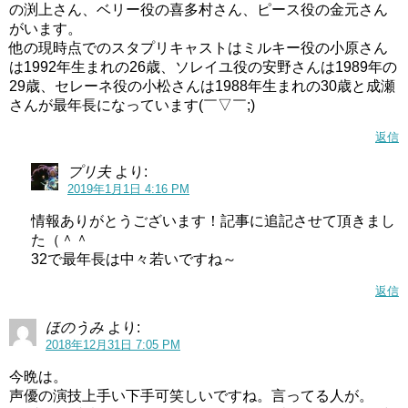
の渕上さん、ベリー役の喜多村さん、ピース役の金元さん
がいます。
引用元：Twitter
他の現時点でのスタプリキャストはミルキー役の小原さん
は1992年生まれの26歳、ソレイユ役の安野さんは1989年の
うーん、おばさんぽいでしょうか？
29歳、セレーネ役の小松さんは1988年生まれの30歳と成瀬
さんが最年長になっています(￣▽￣;)
綺麗な素顔に見えます。
返信
髪形や服装のせいでおばさんぽく見えたのかもしれないで
プリ夫
より:
すね。
2019年1月1日 4:16 PM
また、年齢も30歳くらいなのではないか？との噂があり、
情報ありがとうございます！記事に追記させて頂きまし
た（＾＾
そこから来ているようです。
32で最年長は中々若いですね～
成瀬瑛美さんは、年齢は非公表なのではっきりしていませ
返信
ん。
ほのうみ
より:
2018年12月31日 7:05 PM
年齢が不明なので、実際におばさんなのか、すっぴんが老
け顔に見えてしまったのか、真実は不明ですね…
今晩は。
声優の演技上手い下手可笑しいですね。言ってる人が。