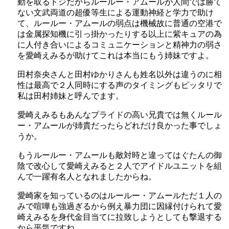
ライブで歌を歌ったり、キャラソンなどもあることから、
動を取るドジだからルールー・アムールが人間では勝て
ない文武両道の超優等生による運動神経と学力で助け
歌唱力についてはばっちりです。
て、ルールー・アムールの弱点は機械故に普通の空港で
は金属探知機に引っ掛かったりする以上に紫キュアの為
1997年から声優の活動をしている田村ゆかりさんと比べた
に人付き合いによるコミュニケーションと精神力の弱さ
らまだまだと言えるかもしれませんが、少なくとも演技が
を愛崎えみるが助けてこれは本当にもう姉妹ですよ。
下手ということはないでしょう。
田村奈央さんと田村ゆかりさんも姓名以外は違うのに相
性は最高で２人同時にする声のタイミングもピッタリで
声優としての活動は2018年で7年目なので、これからの成
私は田村姉妹と呼んでます。
長が期待できますね。
愛崎えみるもあんなプライドの高い兄貴では無くルール
本泉莉奈(キュアアンジュ声優)年齢や過去(経歴)は?手が綺麗？
関連記事
ー・アムールが姉貴だったらどれだけ良かった事でしょ
引坂理絵(キュアエール声優)の顔はステラおばさん?年齢やベーコン役とは?
関連記事
うか。
もうルールー・アムールも敵対時と違ってはぐたんの御
陰で改心して愛崎えみると２人でアイドルユニットを組
んで一躍有名人となれましたからね。
愛崎家を知っているのはルールー・アムールただ１人の
みで喧嘩も強過ぎるから例え暴力団に因縁付けられて愛
崎えみるを身代金目当てに拉致しようとしても撃退する
から平気ですね。