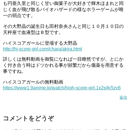
他人を不快させるコメントやケンカとなるようなコメント
も円亜久里と同じく甘い御菓子が大好きで輝木ほまれと同
じく血が飛び散るバイオハザードの様なホラーゲームが唯
は 承認できない場合や削除する可能性もあるのでこちらも
一の弱点です。
ご了承くださいm(__)m
その大野晶の誕生日も田村奈央さんと同じ１０月１０日の
天秤座で血液型はＢ型です。
ハイスコアガールに登場する大野晶
http://hi-score-girl.com/chara/akira.html
詳しくは無料動画を御覧になれば一目瞭然ですが、とにか
く付き合う時はドツかれる事が頻繁だから傷薬を用意する
事ですね。
ハイスコアガールの無料動画
https://www1.9anime.to/watch/high-score-girl.1x2p/kj5zv6
返信
シェアする
コメントをどうぞ