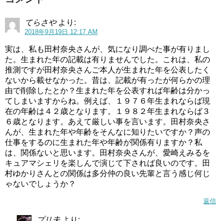
甘いものが好きなのか辛い物が好きなのか、分かりません
ね。
てらさや
より:
2018年9月19日 12:17 AM
好きな食べ物のジャンルもバラバラなので、もしかして食
実は、私も田村奈央さんが、気になり調べた事が有りまし
べ物全般が好きなのでは？と思っちゃいます。
た。生まれた年の記載は有りませんでした。これは、私の
推測ですが田村奈央さんご本人が生まれた年を公表したく
小原好美(キュアミルキー声優)はかわいい!年齢,身長,結婚,彼氏は?ククリの声も担当!(スタートゥインクルプリキュア)
関連記事
ないから載せなかった。昔は、記載が有ったが何らかの理
小倉唯(キュアエトワール声優)は下手,上手い？声低いから合わないし棒読みとの意見も…
関連記事
由で削除したとか？生まれた年を公表すれば年齢は分かっ
てしまいますからね。例えば、１９７６年生まれならば現
在の年齢は４２歳となります。１９８２年生まれならば３
田村奈央の生年月日は？年齢も知りたい！
６歳となります。あえて厳しい事を言います。田村奈央さ
んが、生まれた年や年齢をそんなに知りたいですか？声の
仕事をするのに生まれた年や年齢が関係有りますか？私
誕生日は10月10日で、なんとキュアブラックこと美墨なぎ
は、関係ないと思います。田村奈央さんが、愛崎えみるを
さと一緒
です。
キュアマシェリを楽しんで演じて下されば良いのです。田
村ゆかりさんとの関係は多分仲の良い先輩と言う感じ何じ
伝説の初代プリキュアと同じ誕生日なんて、かなり縁起が
ゃないでしょうか？
いいですね。
返信
生まれた年の情報は、残念ながら発見する事はできません
プリ夫
より: