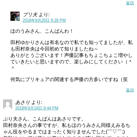
返信
よ。
プリ夫
より:
また、ライブでのMCの迷走っぷりや自由さから、「とんち
2018年9月20日 9:28 PM
き」と田村ゆかりさんから言われたりしたこともあるそう
ほのうみさん、こんばんわ！
です。
田村ゆかりさんは有名なので私でも知ってましたが、私
他にも、ベテラン声優である田村ゆかりさんの方から、フ
も田村奈央は今回初めて知りましたね～
ありがとうございます！声優記事もちょこちょこ増やし
ォローやアドバイスをしてあげているそうです。
ていきたいと思いますので、楽しみにしてください（＾
＾
スポンサーリンク
何気にプリキュアの関連する声優の方多いですね（笑
返信
あさり
より:
2018年9月19日 9:44 PM
ぷり夫さん、こんばんはあさりです。
田村奈央さんの事ですが、私もほのうみさん同様えみるち
ゃん役をやるまではまったく知りませんでした(￣▽￣;)