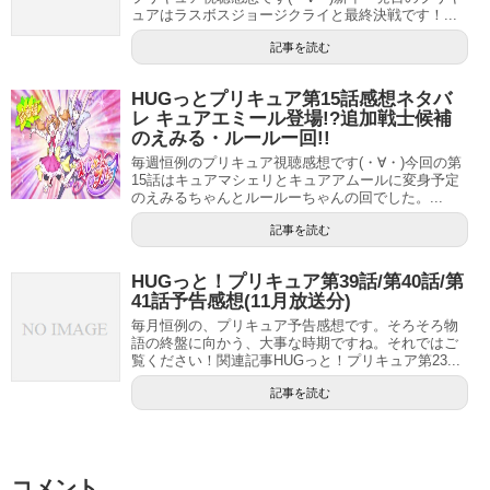
身長が小さめなので、可愛い印象のある声優さんです。
ュアはラスボスジョージクライと最終決戦です！...
愛称は「でんでん」「でんちゃん」「たむたむ」です。
記事を読む
どれも苗字由来ですね。
HUGっとプリキュア第15話感想ネタバ
レ キュアエミール登場!?追加戦士候補
のえみる・ルールー回!!
中学時代の先輩が、「田村」を音読みした「でんそん」と
毎週恒例のプリキュア視聴感想です(・∀・)今回の第
いうあだ名をつけてくれたのが始まりだそう。
15話はキュアマシェリとキュアアムールに変身予定
のえみるちゃんとルールーちゃんの回でした。...
人とは違うあだ名にしたいと思っているようで、本人は
記事を読む
「でんちゃんと呼んで下さいね」
とのこと。
HUGっと！プリキュア第39話/第40話/第
所有資格は、剣道初段、英検準2級、普通自動車免許の３つ
41話予告感想(11月放送分)
です。
毎月恒例の、プリキュア予告感想です。そろそろ物
語の終盤に向かう、大事な時期ですね。それではご
覧ください！関連記事HUGっと！プリキュア第23...
趣味はカフェ巡りやのんびりお散歩する事だそうです。
記事を読む
好きな食べ物はカレー、和菓子、チョコ、つくね、イカの
炙り焼きです。
コメント