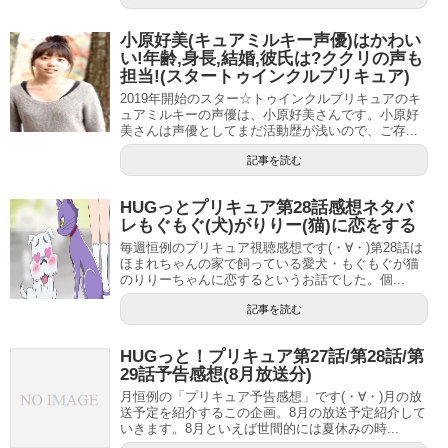
小原好美(キュアミルキー声優)はかわい
い!年齢,身長,結婚,彼氏は?ククリの声も
担当!(スタートゥインクルプリキュア)
2019年開始のスター☆トゥインクルプリキュアのキ
ュアミルキーの声優は、小原好美さんです。小原好
美さんは声優としてまだ活動歴が浅いので、ご存...
記事を読む
HUGっとプリキュア第28話感想ネタバ
レもぐもぐ(犬)がりりー(猫)に恋をする
毎週恒例のプリキュア視聴感想です(・∀・)第28話は
ほまれちゃんの家で飼っている愛犬・もぐもぐが猫
のりりーちゃんに恋するというお話でした。個...
記事を読む
HUGっと！プリキュア第27話/第28話/第
29話予告感想(8月放送分)
引用元：
ツイ速クオリティ
月恒例の「プリキュア予告感想」です(・∀・)月の放
送予定を紹介するこの企画。8月の放送予定紹介して
ラジオでのトークやライブイベントなど、アイドル声優の
いきます。8月といえば世間的には夏休みの時...