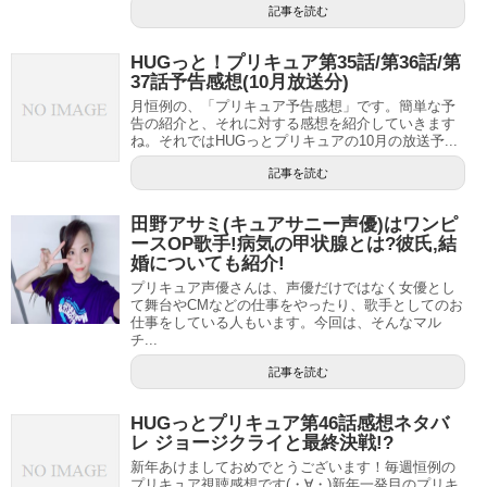
ような活動も経験しているんですね。
記事を読む
プロフィールは、身長153cm、血液型はB型、埼玉県出身で
HUGっと！プリキュア第35話/第36話/第
す。
37話予告感想(10月放送分)
月恒例の、「プリキュア予告感想」です。簡単な予
告の紹介と、それに対する感想を紹介していきます
スポンサーリンク
ね。それではHUGっとプリキュアの10月の放送予...
記事を読む
田野アサミ(キュアサニー声優)はワンピ
ースOP歌手!病気の甲状腺とは?彼氏,結
婚についても紹介!
プリキュア声優さんは、声優だけではなく女優とし
て舞台やCMなどの仕事をやったり、歌手としてのお
仕事をしている人もいます。今回は、そんなマル
チ...
記事を読む
HUGっとプリキュア第46話感想ネタバ
レ ジョージクライと最終決戦!?
新年あけましておめでとうございます！毎週恒例の
プリキュア視聴感想です(・∀・)新年一発目のプリキ