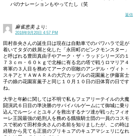
田村奈央の大学はどこ？学歴は？
バのナレーションもやってたし（笑
返信
田村奈央さんは大学時代から声優を目指したとのことです
麻雀恵美
より:
が、その大学とは一体どこなんでしょう？
2018年9月20日 4:57 PM
残念ながら、はっきりとした情報がないので分かりません
田村奈央さんの誕生日は現在は自動車でのパワハラで足が
着いてタダの鉄屑と化した「永田町のピンクモンスター」
でした。
と呼ばれる豊田真由子やアーク・ザ・ラッドシリーズの１
７３ｃｍ・６０ｋｇで北極に有る北の塔で戦うロマリア４
大学時代は演劇の勉強をしており、大学に通いながらヒュ
将軍の３人目を務めてアークの宿敵のアンデル・ヴィト・
ーマンアカデミー渋谷校にも通って声優の勉強もしていた
スキアとＹＡＷＡＲＡの大穴カップルの花園薫と伊藤富士
ようです。
子の娘の花園富薫子と同じ１０月１０日の旧体育の日です
ね。
大学名ははっきりしていませんが、芸術大学とのことでし
大学と年齢に関しては不明で私もフェアリーテイルの大魔
たので、演劇の勉強ができる芸術大学に通っていたようで
闘演武６日目の準決勝のサバイバルゲームにて御城に乗り
すね。
込んでルーシィとユキノを救出するナツ達が戦ったフィオ
ーレ王国最強の処刑人を務める餓狼騎士団の一員のコスモ
大学に通いながら声優スクールにも通うなんて、バイタリ
スで初めて田村奈央さんの名前を知りましたが、この時は
ティがすごい
ですね。
経験から見ても正規のプリキュアのキュアマシェリになれ