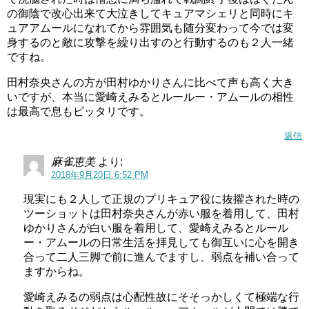
の御陰で改心出来て大泣きしてキュアマシェリと同時にキ
ュアアムールになれてから雰囲気も随分変わって今では変
田村奈央の演技力は？上手い？下手？
身するのと敵に攻撃を繰り出すのと行動するのも２人一緒
ですね。
ベテラン声優である田村ゆかりさんが相棒プリキュアとい
田村奈央さんの方が田村ゆかりさんに比べて声も高く大き
いですが、本当に愛崎えみるとルールー・アムールの相性
うことで、田村奈央さんの演技力も気になりますよね。
は最高で息もピッタリです。
2013年頃のファンからは、
「棒読み、演技力はまだまだ」
返信
との声が多かったようです。
麻雀恵美
より:
その後、
「だんだん演技が上手くなってる気がする」「癒
2018年9月20日 6:52 PM
される声」「演技がすさまじすぎる」「声もっと聞きた
現実にも２人して正規のプリキュア役に抜擢された時の
い」
など、高評価の声が増えてきました。
ツーショットは田村奈央さんが赤い服を着用して、田村
ゆかりさんが白い服を着用して、愛崎えみるとルール
少年役が似合うとの声もありましたが、お母さん役といっ
ー・アムールの日常生活を拝見しても御互いに心を開き
合って二人三脚で前に進んでますし、弱点を補い合って
た年齢の高い女性の声も演じており、演技の幅は広いで
ますからね。
す。
愛崎えみるの弱点は心配性故にそそっかしくて極端な行