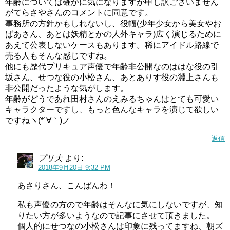
年齢については確かに気になりますが申し訳ございません
がてらさやさんのコメントに同意です。
事務所の方針かもしれないし、役幅(少年少女から美女やお
ばあさん、あとは妖精とかの人外キャラ)広く演じるために
あえて公表しないケースもあります。稀にアイドル路線で
売る人もそんな感じですね。
そんな田村ゆかりさんを、田村奈央さんは、「ゆかりんさ
他にも歴代プリキュア声優で年齢非公開なのははな役の引
ん」と呼んで慕っているそうですよ。
坂さん、せつな役の小松さん、あとありす役の淵上さんも
非公開だったような気がします。
微笑ましいですね。
年齢がどうであれ田村さんのえみるちゃんはとても可愛い
キャラクターですし、もっと色んなキャラを演じて欲しい
まるで、心配性で暴走しがちな愛崎えみると、冷静なルー
ですねヽ(*´∀｀)ノ
ルーのようにも見えます。
返信
アニメの中だけじゃなく、現実でもえみる＆ルールーコン
プリ夫
より:
ビは健在
のようですね。
2018年9月20日 9:32 PM
あさりさん、こんばんわ！
福圓美里（キュアハッピー声優はかわいい!結婚相手は阿部敦?年齢や劇団も紹介!
関連記事
成瀬瑛美(キュアスター声優)はおばさん?年齢,子供は?演技は上手い,下手かも調査!(スタートゥインクルプリキュア)
関連記事
私も声優の方ので年齢はそんなに気にしないですが、知
りたい方が多いようなので記事にさせて頂きました。
個人的にせつなの小松さんは印象に残ってますね、朝ズ