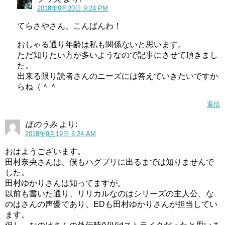
でした。
2018年9月20日 9:24 PM
てらさやさん、こんばんわ！
非公開
のようです。
おしゃる通り年齢は私も関係ないと思います。
しかし、大学時代から声優の勉強を始め、ヒューマンアカ
ただ知りたい方が多いようなので記事にさせて頂きまし
デミー渋谷校受講を修了し、2011年で声優デビューをした
た。
出来る限り読者さんのニーズには答えていきたいですか
となると…
らね（＾＾
その時点で20歳は越えていると予想できます。
返信
表記が無いので数字がはっきりしませんが、おそらく
現在
ほのうみ
より:
は20代後半～30代くらい
なのではないでしょうか？
2018年9月19日 6:24 AM
おはようございます。
HUGっとプリキュア声優判明!キュアエール/引坂理絵,キュアアンジュ/本泉莉奈,キュアエトワール/小倉唯!!
関連記事
田村奈央さんは、僕もハグプリに出るまでは知りませんで
悠木碧(キュアグレース声優)は結婚してる?かわいい,絵,身長についても紹介!
関連記事
した。
田村ゆかりさんは知ってますが。
記事の続きを読む
以前も書いた通り、リリカルなのはシリーズの主人公、な
のはさんの声優であり、EDも田村ゆかりさんが担当してい
ます。