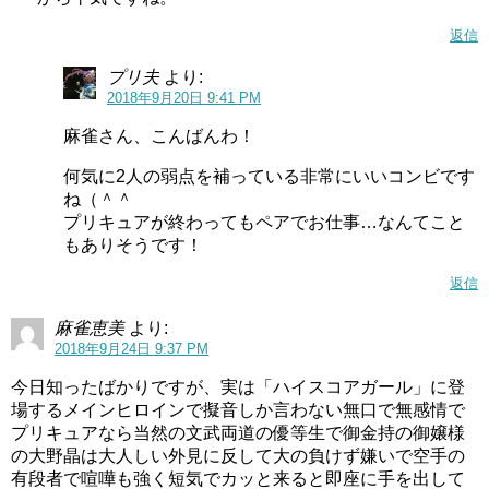
返信
プリ夫
より:
2018年9月20日 9:41 PM
麻雀さん、こんばんわ！
何気に2人の弱点を補っている非常にいいコンビです
ね（＾＾
プリキュアが終わってもペアでお仕事…なんてこと
コメントはお気軽に♪
もありそうです！
返信
キュアコンプリートではコメントは歓迎ですので 気軽に書
き込んでください（＾＾
麻雀恵美
より:
2018年9月24日 9:37 PM
但し初めてのコメントに対しては承認制となっていますの
今日知ったばかりですが、実は「ハイスコアガール」に登
で 承認まで少々お待ちくださいm(__)m
場するメインヒロインで擬音しか言わない無口で無感情で
プリキュアなら当然の文武両道の優等生で御金持の御嬢様
※承認後から次のコメントはすぐ表示するようになります
の大野晶は大人しい外見に反して大の負けず嫌いで空手の
有段者で喧嘩も強く短気でカッと来ると即座に手を出して