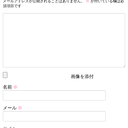
0
0
0
メールアドレスが公開されることはありません。
※
が付いている欄は必
須項目です
フォローする
かわいい
,
キュアマシェリ
,
声優
,
年齢
,
田村ゆかり
,
田村
奈央
プリ夫
画像を添付
名前
※
メール
※