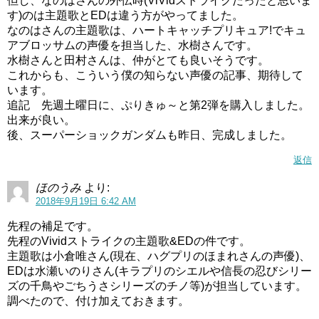
田村奈央と田村ゆかりの関係は？
但し、なのはさんの外伝時(ViVidストライクだったと思いま
す)のは主題歌とEDは違う方がやってました。
なのはさんの主題歌は、ハートキャッチプリキュア!でキュ
キュアマシェリである田村奈央さんと、キュアアムールで
アブロッサムの声優を担当した、水樹さんです。
水樹さんと田村さんは、仲がとても良いそうです。
ある田村ゆかりさん、偶然にも苗字が一緒ですね。
これからも、こういう僕の知らない声優の記事、期待して
います。
ファンからは、ダブル田村、もう一人の田村、なんて言わ
追記 先週土曜日に、ぷりきゅ～と第2弾を購入しました。
れた事もありました。
出来が良い。
後、スーパーショックガンダムも昨日、完成しました。
ＨＵＧっと！プリキュアでは、えみるとルールーはいつも
返信
一緒で、変身も2人一緒じゃなきゃできません。
ほのうみ
より:
中の人たちも仲がいいのかな～？と気になっちゃいます
2018年9月19日 6:42 AM
ね。
先程の補足です。
先程のVividストライクの主題歌&EDの件です。
実は田村奈央さんは、自他ともにテンパりやすい性格だそ
主題歌は小倉唯さん(現在、ハグプリのほまれさんの声優)、
うです。
EDは水瀬いのりさん(キラプリのシエルや信長の忍びシリー
ズの千鳥やごちうさシリーズのチノ等)が担当しています。
そんな時、ゲスト声優さんに「この子はこういう子なん
調べたので、付け加えておきます。
で」と紹介してくれるのが、田村ゆかりさんだそうです