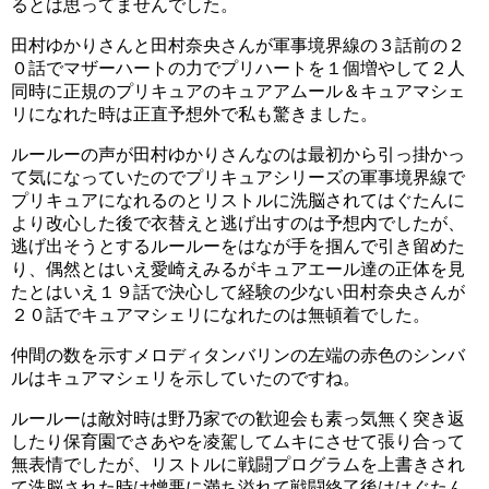
るとは思ってませんでした。
その元気で活力のある性格が、パワー溢れるキュアマシェ
田村ゆかりさんと田村奈央さんが軍事境界線の３話前の２
リの演技に活かされていると感じます。
０話でマザーハートの力でプリハートを１個増やして２人
同時に正規のプリキュアのキュアアムール＆キュアマシェ
スポンサーリンク
リになれた時は正直予想外で私も驚きました。
ルールーの声が田村ゆかりさんなのは最初から引っ掛かっ
て気になっていたのでプリキュアシリーズの軍事境界線で
プリキュアになれるのとリストルに洗脳されてはぐたんに
より改心した後で衣替えと逃げ出すのは予想内でしたが、
逃げ出そうとするルールーをはなが手を掴んで引き留めた
り、偶然とはいえ愛崎えみるがキュアエール達の正体を見
たとはいえ１９話で決心して経験の少ない田村奈央さんが
２０話でキュアマシェリになれたのは無頓着でした。
仲間の数を示すメロディタンバリンの左端の赤色のシンバ
ルはキュアマシェリを示していたのですね。
ルールーは敵対時は野乃家での歓迎会も素っ気無く突き返
したり保育園でさあやを凌駕してムキにさせて張り合って
安野希世乃(キュアソレイユ声優)はかわいい!彼氏,本名,早稲田出身の学歴も調査!(スタートゥインクルプリキュア)
関連記事
無表情でしたが、リストルに戦闘プログラムを上書きされ
キュアマシェリ＆キュアアムール!HUGっとプリキュアの追加戦士判明!声優は?(画像あり)
関連記事
て洗脳された時は憎悪に満ち溢れて戦闘終了後ははぐたん