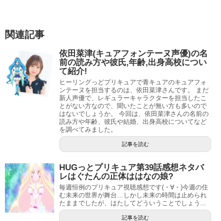
田村奈央さんは、大学時代に声優を目指す事を決め、本格
関連記事
的に演劇の勉強を始めた頑張り屋さんです。
依田菜津(キュアフォンテーヌ声優)の名
ヒューマンアカデミー渋谷校受講修了後、2013年2月から
前の読み方や彼氏,年齢,出身高校につい
2016年3月末までEARLY WINGに所属し、2016年4月1日か
て紹介!
らは東京俳優生活協同組合に所属しています。
ヒーリングっどプリキュアで青キュアのキュアフォ
ンテーヌを担当するのは、依田菜津さんです。 まだ
新人声優で、レギュラーキャラクターを担当したこ
声優の事務所ではありますが、実写や舞台で活躍する俳優
とがない方なので、聞いたことが無い方も多いので
はないでしょうか。 今回は、依田菜津さんの名前の
も多い事務所ですね。
読み方や年齢、彼氏や結婚、出身高校についてなど
を調べてみました。
デビューは2011年にゲーム「魔界戦記ディスガイア4」の
記事を読む
モスマン役、アニメの初のレギュラー作品は「あいうら」
の上原歩子役です。
HUGっとプリキュア第39話感想ネタバ
レはぐたんの正体ははなの娘?
「あいうら」をきっかけに生まれた声優ユニット「あいう
毎週恒例のプリキュア視聴感想です(・∀・)今週の住
む未来の世界が舞台…しかし未来の時間は止められ
❤らぶ」のメンバーでもあります。
たままでしたが、はたしてどういうことでしょう...
記事を読む