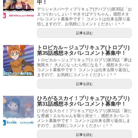
中！
デリシャスパーティプリキュア(デパプリ)第30話「お
まつりわっしょい！やきそばマリちゃん」感想ネタ
バレコメント募集中です！ コメントは出来る限り返
信しますので、お気軽にコメントください（＾＾
記事を読む
トロピカル～ジュプリキュア(トロプリ)
第35話感想ネタバレコメント募集中！
トロピカル～ジュプリキュア(トロプリ)第35話「夢は
無限大！ 大人になったら何になる？」感想ネタバレ
コメント募集中です！ コメントは出来る限り返信し
ますので、お気軽にコメントください（＾＾
記事を読む
ひろがるスカイ！プリキュア(ひろプリ)
第31話感想ネタバレコメント募集中！
ひろがるスカイ！プリキュア(ひろプリ)第31話「新た
な脅威！エルちゃんを取り戻せ！」感想ネタバレコ
メント募集中です！ コメントは出来る限り返信しま
すので、お気軽にコメントください（＾＾
記事を読む