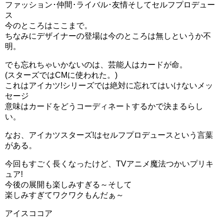
な乗り物です(^^;
ファッション･仲間･ライバル･友情そしてセルフプロデュー
ス
最果て島に向かう途中に授業を受けている補習メイトの姿
今のところはここまで。
ちなみにデザイナーの登場は今のところは無しというか不
が。
明。
今回の補習メイトの登場はこれだけでしたね。
でも忘れちゃいかないのは、芸能人はカードが命。
来週は予告を見る限り活躍しそうな予感(ﾟдﾟ)！
(スターズではCMに使われた。)
これはアイカツ!シリーズでは絶対に忘れてはいけないメッ
セージ
意味はカードをどうコーディネートするかで決まるらし
い。
なお、アイカツスターズ!はセルフプロデュースという言葉
がある。
今回もすごく長くなったけど、TVアニメ魔法つかいプリキ
ュア!
今後の展開も楽しみすぎる～そして
楽しみすぎてワクワクもんだぁ～
アイスココア