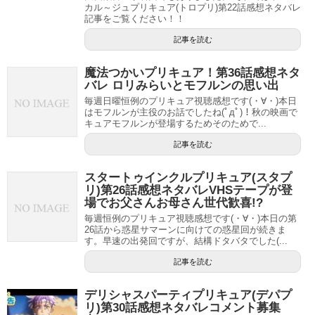
カル～ジュプリキュア(トロプリ)第22話感想ネタバレ
記事をご覧ください！！
記事を読む
魔法つかいプリキュア！第36話感想ネタ
バレ ロリみらいとモフルンの思い出
毎週日曜恒例のプリキュア視聴感想です(・∀・)本日
はモフルンが主役のお話でしたね(ﾟдﾟ)！秋の映画で
キュアモフルンが登場するためそのためで...
記事を読む
スタートゥインクルプリキュア(スタプ
リ)第26話感想ネタバレVHSテープが登
場でお父さんお母さん世代歓喜!?
毎週恒例のプリキュア視聴感想です(・∀・)本日の第
26話から惑星サマーンに向けての惑星回が続きま
す。早速の出発回ですが、結構ドタバタでした(...
記事を読む
デリシャスパーティプリキュア(デパプ
リ)第30話感想ネタバレコメント募集