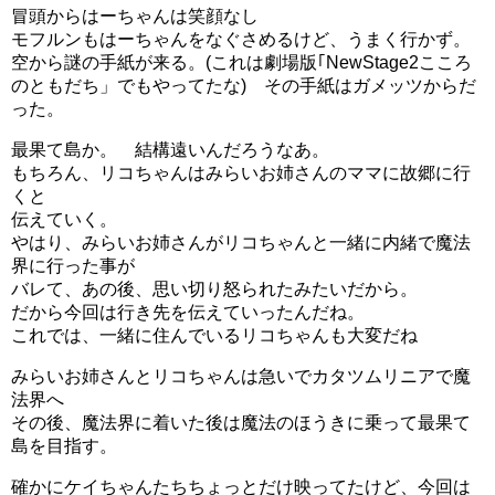
冒頭からはーちゃんは笑顔なし
モフルンもはーちゃんをなぐさめるけど、うまく行かず。
空から謎の手紙が来る。(これは劇場版｢NewStage2こころ
のともだち」でもやってたな) その手紙はガメッツからだ
った。
最果て島か。 結構遠いんだろうなあ。
もちろん、リコちゃんはみらいお姉さんのママに故郷に行
くと
伝えていく。
やはり、みらいお姉さんがリコちゃんと一緒に内緒で魔法
界に行った事が
バレて、あの後、思い切り怒られたみたいだから。
だから今回は行き先を伝えていったんだね。
これでは、一緒に住んでいるリコちゃんも大変だね
みらいお姉さんとリコちゃんは急いでカタツムリニアで魔
法界へ
その後、魔法界に着いた後は魔法のほうきに乗って最果て
島を目指す。
確かにケイちゃんたちちょっとだけ映ってたけど、今回は