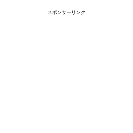
魔法つかいプリキュア！第18話 魔法界再び！リ
スポンサーリンク
ンクルストーンを取り返せ！感想・ネタバレ