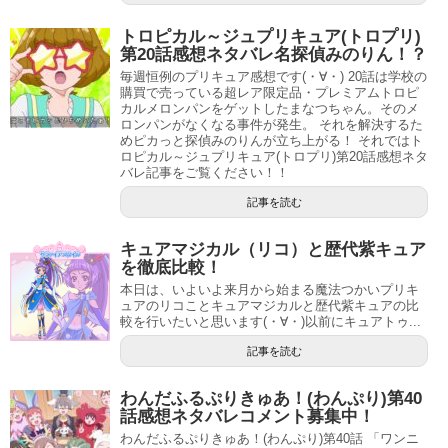
トロピカル～ジュプリキュア(トロプリ)
第20話感想ネタバレ名探偵みのりん！？
毎週恒例のプリキュア感想です(・∀・) 20話は学校の
購買で売っている超レア限定品・プレミアムトロピ
カルメロンパンをゲットしたまなつちゃん。そのメ
ロンパンがなくなる事件が発生。 それを解決するた
めピカっと探偵みのりんが立ち上がる！ それではト
ロピカル～ジュプリキュア(トロプリ)第20話感想ネタ
バレ記事をご覧ください！！
記事を読む
キュアマジカル（リコ）と歴代紫キュア
を徹底比較！
本日は、いよいよ来月から始まる魔法つかいプリキ
ュアのリコことキュアマジカルと歴代紫キュアの比
先週ガーネットのリンクルストーンを奪われてしまい、ち
較を行いたいと思います(・∀・)以前にキュアトゥ...
ょっとヘコミ気味のはーちゃん。
記事を読む
みんなで取り返すから気にしないでとモフルンとみらいち
ゃんとリコちゃんで励まします。
わんだふるぷりきゅあ！(わんぷり)第40
話感想ネタバレコメント募集中！
そんなところに黒い手紙が(ﾟдﾟ)！送り主はなんとガメッツ
わんだふるぷりきゅあ！(わんぷり)第40話 「ワンニ