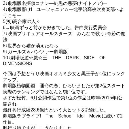
3↓劇場版名探偵コナン―純黒の悪夢(ナイトメア)ー
4↓劇場版響け! ユーフォニアム―北宇治高校吹奏楽部へよ
うこそー
5(初)高台家の人々
6→映画ずっと前から好きでした。告白実行委員会
7↓映画プリキュアオールスターズ―みんなで歌う♪奇跡の魔
法!―
8↓世界から猫が消えたなら
9↓ガールズ＆パンツァー劇場版
10↓劇場版遊☆戯☆王 THE DARK SIDE OF
DIMENSIONS
今回は予想どうり映画オオカミ少女と黒王子が1位にランク
アップ。
劇場版植物図鑑 運命の恋、ひろいましたが第2位スタート
実際のランキングではなんと!第1位です。
さすが松竹。6月公開作品で第1位の作品は昨年(2015年)公
開され
最終興行成績28.6億円という大ヒットを記録した。
劇場版ラブライブ! The School Idol Movieに続いて2
作目。
興行成績ですが、こうなりました。