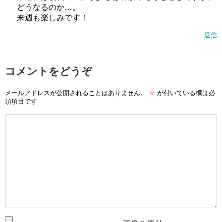
どうなるのか…。
来週も楽しみです！
返信
コメントをどうぞ
メールアドレスが公開されることはありません。
※
が付いている欄は必
須項目です