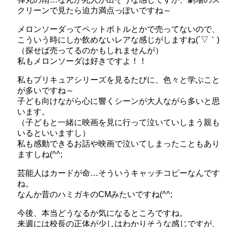
クリーンで見たら迫力満点っぽいですね～
メロンソーダってペットボトルとかで売ってないので、
こういう時にしか飲めないレアな感じがしますね(´▽｀)
（探せば売ってるのかもしれませんが）
私もメロンソーダは好きですよ！！
私もプリキュアシリーズを見るたびに、色々と学ぶこと
が多いですね～
子ども向けながら心に響くシーンが大人ながら多いと思
います。
（子どもと一緒に映画を見に行って泣いていしまう親も
いるといいますし）
私も感動できるお話や映画で泣いてしまったこともあり
ますしね(^^;
芸能人はカードが命…そういうキャッチコピーなんです
ね。
なんか昔のハミガキのCMみたいですね(^^;
今後、本当どうなるか気になるところですね。
来週には校長の正体が少しはわかりそうな感じですが、