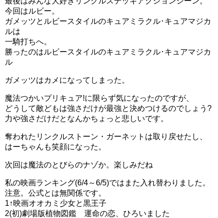
最後はみんな大好きリンクルステッキアクションシーン。
今回はルビー。
ガメッツとルビースタイルのキュアミラクル･キュアマジカ
ルは
一騎打ちへ。
勝ったのはルビースタイルのキュアミラクル･キュアマジカ
ル
ガメッツはカメになってしまった。
魔法つかいプリキュア!に限らず気になったのですが、
どうして敵どもは強さだけが最強と決めつけるのでしょう?
力や強さだけだとなんかちょっと悲しいです。
奪われたリンクルストーン・ガーネットは取り戻せたし、
はーちゃんも笑顔になった。
次回は魔法のとびらのナゾか。楽しみだね
私の映画ランキング(6/4～6/5)ではまた入れ替わりました。
注意。公式とは無関係です。
1↑映画オオカミ少女と黒王子
2(初)劇場版植物図鑑 運命の恋、ひろいました