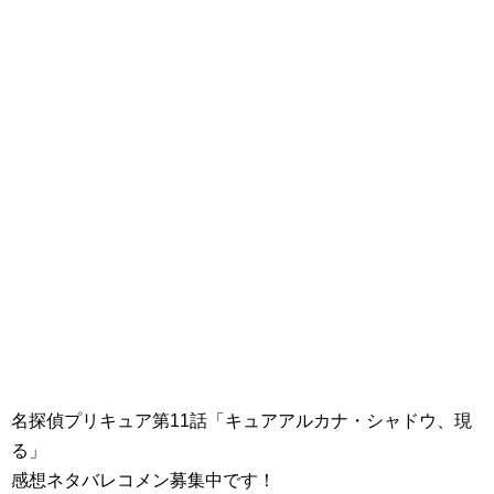
名探偵プリキュア第11話「キュアアルカナ・シャドウ、現
る」
感想ネタバレコメン募集中です！