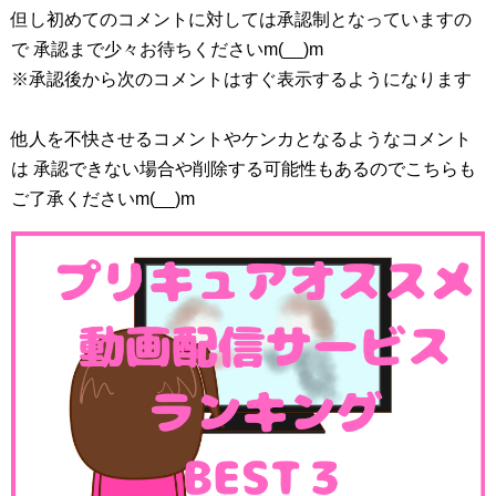
但し初めてのコメントに対しては承認制となっていますの
で 承認まで少々お待ちくださいm(__)m
※承認後から次のコメントはすぐ表示するようになります
他人を不快させるコメントやケンカとなるようなコメント
は 承認できない場合や削除する可能性もあるのでこちらも
ご了承くださいm(__)m