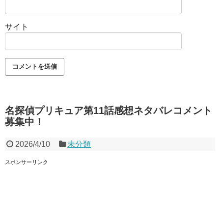
サイト
名探偵プリキュア第11話感想ネタバレコメント
募集中！
2026/4/10
未分類
スポンサーリンク