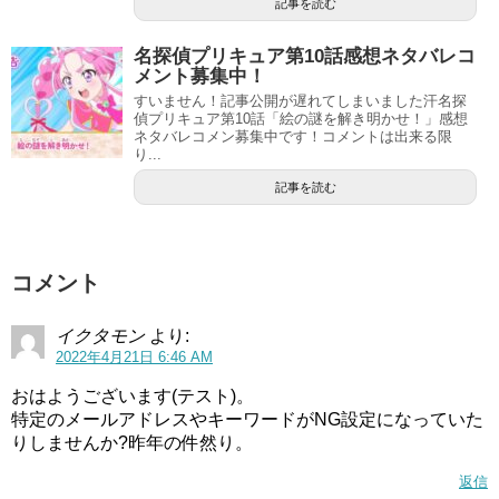
記事を読む
名探偵プリキュア第10話感想ネタバレコ
メント募集中！
すいません！記事公開が遅れてしまいました汗名探
偵プリキュア第10話「絵の謎を解き明かせ！」感想
ネタバレコメン募集中です！コメントは出来る限
り...
記事を読む
コメント
イクタモン
より:
2022年4月21日 6:46 AM
おはようございます(テスト)。
特定のメールアドレスやキーワードがNG設定になっていた
りしませんか?昨年の件然り。
返信