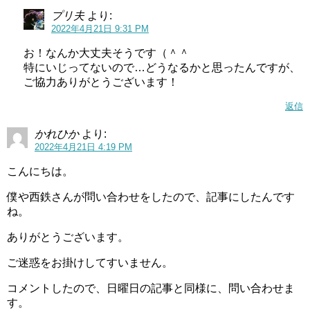
プリ夫
より:
2022年4月21日 9:31 PM
お！なんか大丈夫そうです（＾＾
特にいじってないので…どうなるかと思ったんですが、
ご協力ありがとうございます！
返信
かれひか
より:
2022年4月21日 4:19 PM
こんにちは。
僕や西鉄さんが問い合わせをしたので、記事にしたんです
ね。
ありがとうございます。
ご迷惑をお掛けしてすいません。
コメントしたので、日曜日の記事と同様に、問い合わせま
す。