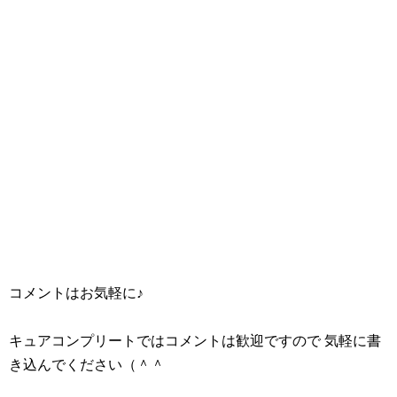
コメントはお気軽に♪
キュアコンプリートではコメントは歓迎ですので 気軽に書
き込んでください（＾＾