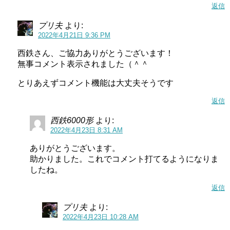
返信
プリ夫
より:
2022年4月21日 9:36 PM
西鉄さん、ご協力ありがとうございます！
無事コメント表示されました（＾＾
とりあえずコメント機能は大丈夫そうです
返信
西鉄6000形
より:
2022年4月23日 8:31 AM
ありがとうございます。
助かりました。これでコメント打てるようになりま
したね。
返信
プリ夫
より:
2022年4月23日 10:28 AM