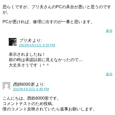
恐らくですが、プリ夫さんのPCの具合が悪いと思うのです
が。
PCが悪ければ、修理に出すのが一番と思います。
返信
プリ夫
より:
2022年4月21日 9:33 PM
表示されましたね！
前の時は承認以前に見えなかったので…
大丈夫そうです（＾＾
返信
西鉄6000形
より:
2022年4月21日 6:48 PM
こんにちは。西鉄6000形です。
コメントテストのため投稿。
僕のコメント反映されていたら返事お願いします。