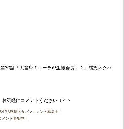
)第30話「大選挙！ローラが生徒会長！？」感想ネタバ
、お気軽にコメントください（＾＾
第47話感想ネタバレコメント募集中！
コメント募集中！