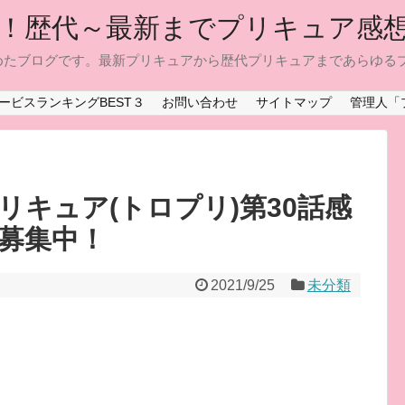
！歴代～最新までプリキュア感
めたブログです。最新プリキュアから歴代プリキュアまであらゆる
ービスランキングBEST３
お問い合わせ
サイトマップ
管理人「
キュア(トロプリ)第30話感
募集中！
2021/9/25
未分類