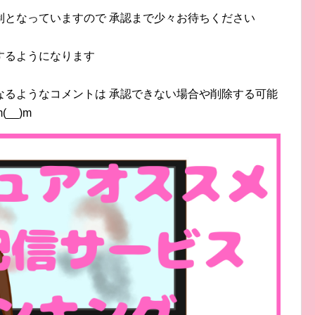
制となっていますので 承認まで少々お待ちください
するようになります
なるようなコメントは 承認できない場合や削除する可能
__)m