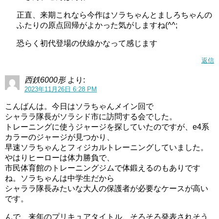
正直、来期これなら今作はソラちゃんとましろちゃんの
ふたりの原点回帰がよかった気がしますね(^^;
恐らく初代登場の伏線かなって感じます
返信
西鉄6000形
より:
2023年11月26日 6:28 PM
こんばんは。今日はソラちゃんメイン回で
シャララ隊長がソラシド市に訪問する会でした。
トレーニングに使うジャージを探していたのですが、e4系
カラーのジャージが見つかり、
早速ソラちゃんとフィジカルトレーニングしていました。
やはりヒーローは体力勝負で、
市民体育館のトレーニングジムで体鍛えるのもありです
ね。ソラちゃんは中学生だから
シャララ隊長みたいな大人の保護者が必要なケースが高い
です。
んで、来年のプリキュアタイトル、そろそろ発表されそう