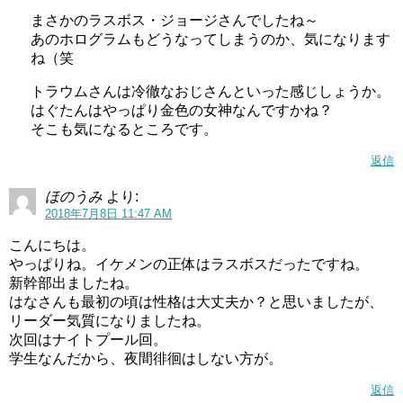
まさかのラスボス・ジョージさんでしたね～
あのホログラムもどうなってしまうのか、気になります
ね（笑
夏休みの計画を立てようというはなちゃん。
しかしはなちゃん以外は練習や収録など予定があるよう
トラウムさんは冷徹なおじさんといった感じしょうか。
はぐたんはやっぱり金色の女神なんですかね？
で、プリハートで連絡を取り合うことに。
そこも気になるところです。
まだはなちゃんには夢がないのですが、スケッチブックに
返信
なりたい職業の絵を描いているみたいですね。
ほのうみ
より:
2018年7月8日 11:47 AM
果たしてはなちゃんの夢は何になるのかな～
こんにちは。
そんなことを考えている雨が降り出します。
やっぱりね。イケメンの正体はラスボスだったですね。
新幹部出ましたね。
はなさんも最初の頃は性格は大丈夫か？と思いましたが、
リーダー気質になりましたね。
次回はナイトプール回。
学生なんだから、夜間徘徊はしない方が。
返信