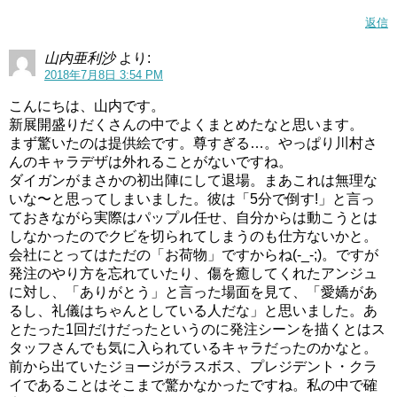
返信
山内亜利沙
より:
2018年7月8日 3:54 PM
こんにちは、山内です。
新展開盛りだくさんの中でよくまとめたなと思います。
まず驚いたのは提供絵です。尊すぎる…。やっぱり川村さ
んのキャラデザは外れることがないですね。
ダイガンがまさかの初出陣にして退場。まあこれは無理な
いな〜と思ってしまいました。彼は「5分で倒す!」と言っ
ておきながら実際はパップル任せ、自分からは動こうとは
しなかったのでクビを切られてしまうのも仕方ないかと。
会社にとってはただの「お荷物」ですからね(-_-;)。ですが
発注のやり方を忘れていたり、傷を癒してくれたアンジュ
に対し、「ありがとう」と言った場面を見て、「愛嬌があ
るし、礼儀はちゃんとしている人だな」と思いました。あ
とたった1回だけだったというのに発注シーンを描くとはス
タッフさんでも気に入られているキャラだったのかなと。
前から出ていたジョージがラスボス、プレジデント・クラ
イであることはそこまで驚かなかったですね。私の中で確