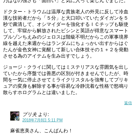
乃はなの強さも「面白い」と気に入って楽しんでました。
ドクター・トラウムは温厚な貴族老人の外見に反して冷血
漢な技術者だから「５分」と大口叩いていたダイガンを５
秒で粛清して、オシマイダーを強化するＩＣチップも駆使
して、牢獄から解放されたビシンと英語が得意なスマート
ブルゾンちえみのジェロスは階級不明だからこの軍事境界
線を越えた来週からはランダムにちょっかい出すからはぐ
たんが金色女神に覚醒して新しい合体技その１＋２を発動
させる為のアイテムを生み出すでしょう。
ジョージ・クライに関してはミステリアスな雰囲気を出し
ていたから序盤では善悪の区別が付きませんでしたが、時
間を一気に停止させてミライクリスタルを強奪してプリキ
ュアの変身も解除する事が容易な冷静沈着な性格で怒鳴り
散らすホログラムとは違いました。
返信
プリ夫
より:
2018年7月8日 5:11 PM
麻雀恵美さん、こんばんわ！