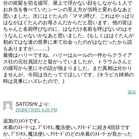
分の前髪を切る描写、屋上で浮かない顔をしながら１人で
お弁当を食べていたシーンの見え方が当時と変わるなあと
思いました。次にはぐたんの「ママ｣呼び、これはやっぱり
はながはぐたんのお母さんだからだと思います。他の皆は
ちゃんと名前呼びなのに、はなだけ名前を呼ばないのはそ
うなんじゃないかなあと思いました。(もしくははぐたんが
初めてはな達の世界に来て出会ったのがはなだったから説
もありますが………)
最後はハリーですね。ハリーはルールの一件からクライア
ス社の元社員説だと疑がっていましたが、トラウムさんと
の描写から更にその説が強まりました。まだ真相は分かり
ませんが、今回は当たっててほしいです。(キラピカ姉弟の
時は見事にハズレたので。)
返信
SATOSHI
より:
2018年7月8日 6:26 PM
追加のｺﾒﾝﾄです｡
水着のｽﾄｰﾘｰは､ﾌﾟﾘﾝｾｽ､魔法使い､ｱﾗﾓｰﾄﾞに続き4回目です
が､ﾌﾟﾘﾝｾｽ､魔法使い､ｱﾗﾓｰﾄﾞのどの水着のｽﾄｰﾘｰが良かった