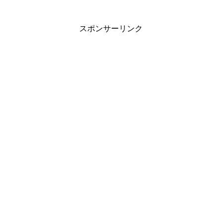
HUGっとプリキュア第23話「最大のピンチ！プ
スポンサーリンク
レジデント・クライあらわる」感想ネタバレ