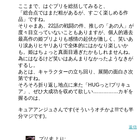
ここまで、はぐプリを総括してみると、
「総合点ではまだ粗があるが、すごく楽しめる作
品」ですね。
そりゃまあ、22話の戦闘の件、推しの「あの人」が
キュアエールも人気みたいではなちゃんもご機嫌でしたね
度々目立っていないこともありますが、個人的過去
（＾＾
最高作の姫プリよりも感情の起伏が激しく、笑いあ
り涙ありヒヤリありで全体的にはかなり楽しいか
も。姫はちょっと真面目過ぎたかもしれませんね。
為にはなるけど笑いはあんまりなかったようなきが
するし。
あとは、キャラクターの立ち回り、展開の面白さ次
第ですね。
そろそろ折り返し地点に来た「HUGっと!プリキュ
ア」、ぜひ大成功を収めて欲しい……………カギを
握るのは、
キュアアンジュさんです(そういうオチかよ!!!でも半
分マジです)。
返信
プリ夫
より: