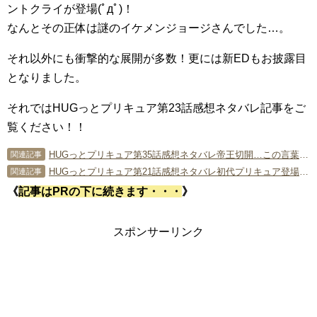
ントクライが登場(ﾟдﾟ)！
なんとその正体は謎のイケメンジョージさんでした…。
それ以外にも衝撃的な展開が多数！更には新EDもお披露目
となりました。
それではHUGっとプリキュア第23話感想ネタバレ記事をご
覧ください！！
HUGっとプリキュア第35話感想ネタバレ帝王切開…この言葉をプリキュアで聞くことになるとは…
関連記事
HUGっとプリキュア第21話感想ネタバレ初代プリキュア登場…ギャグ回かと思いきやまさかの展開
関連記事
《
記事はPRの下に続きます・・・
》
スポンサーリンク