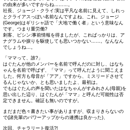
の由来が多いですからね………。
社長、ジョージ・クライ:実は平凡な名前に見えて、しれっ
とクライアスっぽい名前なんですよね、これ。ジョージ
はぐたんは順調に成長し、何と自分で写真を撮ってました
(George)はギリシャ語で「大地で働く者」という意味なん
（笑
です。つまり重労働?
キュアスタに上げようとご機嫌なほまれちゃん
刺客、ビシン:事前情報を得ましたが、こればっかりは、ア
ナグラムや捩りを駆使しても思いつかない……。なんなん
そしてポップコーンの機械が暴走(ﾟдﾟ)！
でしょうね…。
冷静なルールーちゃんと大慌てのえみるが対照的でしたね
「ママって、誰?」
（笑
はぐたんが他のメンバーを名前で呼んだのに対し、はなち
ゃんを名前で呼ばず、「ママ」って呼んだように聞こえま
いずれにしてもいい雰囲気です(´▽｀)
した。何方も母音が「アア」ですから、ミスリードさせて
るんじゃないか、とも思いましたよ、最初は。
でもはぐたんの声を聞いたはなちゃんがすみれさん(母親)を
思い出した辺り、はぐたんが「ママ」と呼んだ可能性は否
定できません。確証も無いのですが。
まだまだ色々書きたい事がありますが、収まりきらないの
で(諸先輩のパワーアップからの連携は良かった)、
次回、チャラリート復活?!