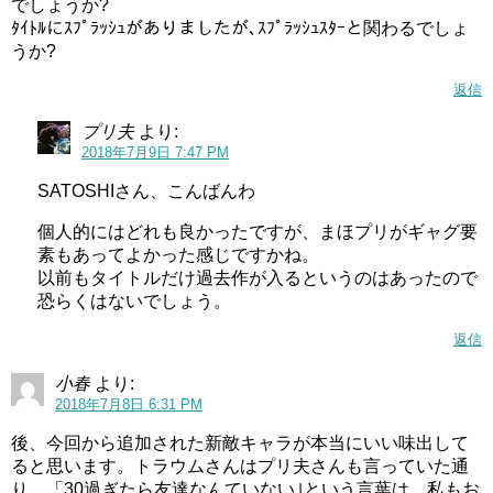
でしょうか?
ﾀｲﾄﾙにｽﾌﾟﾗｯｼｭがありましたが､ｽﾌﾟﾗｯｼｭｽﾀｰと関わるでしょ
うか?
返信
プリ夫
より:
2018年7月9日 7:47 PM
SATOSHIさん、こんばんわ
個人的にはどれも良かったですが、まほプリがギャグ要
素もあってよかった感じですかね。
以前もタイトルだけ過去作が入るというのはあったので
恐らくはないでしょう。
そして今回、ついにダイガンさんが出撃！５分でプリキュ
返信
アを倒すと意気込んで出撃します。
小春
より:
オシマイダーの発注もぎこちないし、発注したオシマイダ
2018年7月8日 6:31 PM
ーも弱そう(^^;
後、今回から追加された新敵キャラが本当にいい味出して
こんなんで大丈夫なんでしょうか。
ると思います。トラウムさんはプリ夫さんも言っていた通
り、「30過ぎたら友達なんていない｣という言葉は、私もお