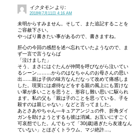
イクタモン
より:
2018年7月11日 4:16 AM
未明からすみません。そして、また追記することを
ご容赦下さい。
やっぱり書きたい事があるので、書きますね。
肝心の今回の感想を述べ忘れていたようなので、ま
学校ではプリキュアの話題もチラホラ出るみたいですね。
ず一言で言うならば
「泣けました」
スポンサーリンク
そう、まさにはぐたんが仲間を呼びながら泣いてい
るシーン………からのはなちゃんのお母さんの思い
出……親は子供の味方なんだなって改めて痛感しま
した。現実には虐待などをする親の風上にも置けな
い輩が多いことを思うと、形容し難い思いに駆られ
ます。私の父も「親は子のことを思っている、子を
殺すのは親じゃない」などと言ってました。
あとさあやちゃん―キュアアンジュの件、折角ダイ
ガンを助けようとするも彼は消滅。お互いにすごく
可哀想でした。んでもって「30(歳)過ぎたら友達なん
ていない」とほざくトラウム、マジ絶許…。