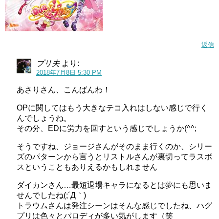
うーん、素敵な夢ですね～とこの時は思っていたんですが(;
´Д｀)
返信
プリ夫
より:
2018年7月8日 5:30 PM
あさりさん、こんばんわ！
OPに関してはもう大きなテコ入れはしない感じで行く
んでしょうね。
その分、EDに労力を回すという感じでしょうか(^^;
そうですね、ジョージさんがそのまま行くのか、シリー
ズのパターンから言うとリストルさんが裏切ってラスボ
スということもありえるかもしれません
ダイカンさん…最短退場キャラになるとは夢にも思いま
せんでしたね(;´Д｀)
トラウムさんは発注シーンはそんな感じでしたね、ハグ
プリは色々とパロディが多い気がします（笑