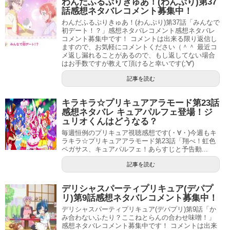
わんだふるぷりきゅあ！(わんぷり)第37
話感想ネタバレコメント募集中！
わんだふるぷりきゅあ！(わんぷり)第37話「みんなで
初デート！？」感想ネタバレコメント感想ネタバレ
コメント募集中です！ コメントは出来る限り返信し
ますので、お気軽にコメントください（＾＾ 最近コ
メ返し漏れることがあるので、もし返してない場合
はお手数ですが教えて頂けると幸いです(;'∀')
記事を読む
キラキラ☆プリキュアアラモード第23話
感想ネタバレ キュアパルフェ登場！ジ
ュリオくんはどうなる？
毎週恒例のプリキュア視聴感想です(・∀・)今週もキ
ラキラ☆プリキュアアラモード第23話「翔べ！虹色
オープニングは珍しくクライアス社からスタート。
ペガサス、キュアパルフェ！あらすじと予告動...
記事を読む
リストルさんが社長のプレジデントクライと話してます
ね。
デリシャスパーティプリキュア(デパプ
リ)第9話感想ネタバレコメント募集中！
本日登場予定ですが、まさかこんな展開になるとは…(;´Д
デリシャスパーティプリキュア(デパプリ)第9話「か
｀)
み合わないふたり？ここねとらんの合わせ味噌！」
感想ネタバレコメント募集中です！ コメントは出来