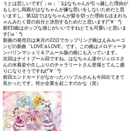
うとは悲しいです(´；ω；｀)はなちゃんが引っ越した理由が
もしかし両親がはなちゃんが嫌な思いをしないためだと思
いますし、第1話ではなちゃんが髪を切った理由もほまれち
ゃんみたく昔の自分と決別するためだと思います(*´∀｀*)
新ED曲はポップな感じがいいですねとても可愛いと思いま
す(´ω｀*)
新曲の発売日は来月の22日でカップリング曲はえみルーコ
ンビの新曲「LOVE＆LOVE」です。この曲はメロディータ
ンバリンマシェリ＆アムール版の曲にも入っています。
次回はナイトプール回ですね。はなちゃん達やジェロスさ
んの水着姿や久しぶりのチャラリートさん登場とてんこ盛
りになりそうですね(*´∀｀*)
前回エンドカードがなかったパップルさんも今回出てきて
雨宿りをしているとジョージさんと遭遇。
良かったです。何か企業を起こすのかな（笑）
夢について話すはなちゃんにジョージさんにも夢があるよ
うで
「みんな心穏やかに微笑みを絶やさない、花が咲き乱れる
美しい国」