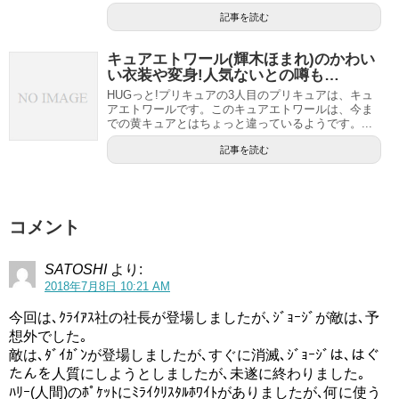
記事を読む
キュアエトワール(輝木ほまれ)のかわい
い衣装や変身!人気ないとの噂も…
HUGっと!プリキュアの3人目のプリキュアは、キュ
アエトワールです。このキュアエトワールは、今ま
での黄キュアとはちょっと違っているようです。...
記事を読む
コメント
SATOSHI
より:
2018年7月8日 10:21 AM
今回は､ｸﾗｲｱｽ社の社長が登場しましたが､ｼﾞｮｰｼﾞが敵は､予
想外でした｡
敵は､ﾀﾞｲｶﾞﾝが登場しましたが､すぐに消滅､ｼﾞｮｰｼﾞは､はぐ
たんを人質にしようとしましたが､未遂に終わりました｡
ﾊﾘｰ(人間)のﾎﾟｹｯﾄにﾐﾗｲｸﾘｽﾀﾙﾎﾜｲﾄがありましたが､何に使う