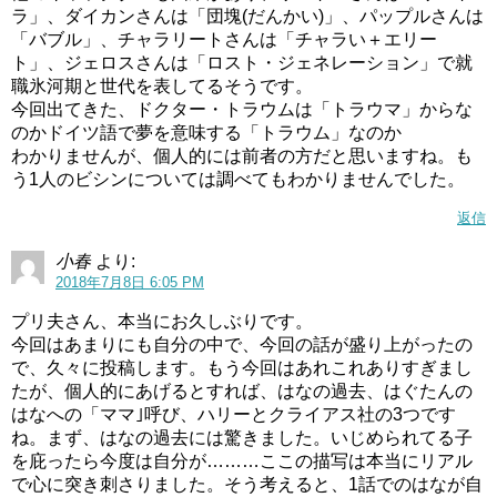
ラ」、ダイカンさんは「団塊(だんかい)」、パップルさんは
「バブル」、チャラリートさんは「チャラい＋エリー
ト」、ジェロスさんは「ロスト・ジェネレーション」で就
職氷河期と世代を表してるそうです。
今回出てきた、ドクター・トラウムは「トラウマ」からな
のかドイツ語で夢を意味する「トラウム」なのか
わかりませんが、個人的には前者の方だと思いますね。も
う1人のビシンについては調べてもわかりませんでした。
返信
小春
より:
2018年7月8日 6:05 PM
プリ夫さん、本当にお久しぶりです。
今回はあまりにも自分の中で、今回の話が盛り上がったの
で、久々に投稿します。もう今回はあれこれありすぎまし
たが、個人的にあげるとすれば、はなの過去、はぐたんの
はなへの「ママ｣呼び、ハリーとクライアス社の3つです
ね。まず、はなの過去には驚きました。いじめられてる子
を庇ったら今度は自分が………ここの描写は本当にリアル
で心に突き刺さりました。そう考えると、1話でのはなが自