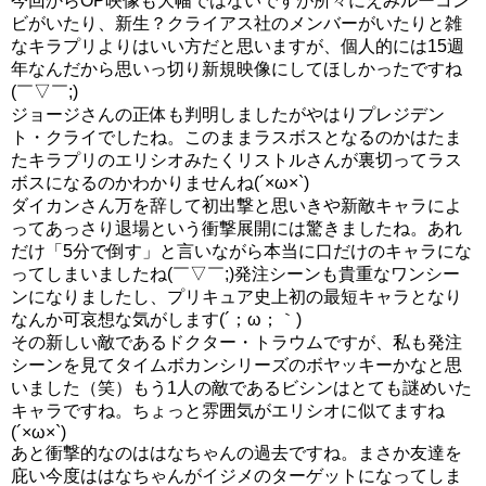
今回からOP映像も大幅ではないですが所々にえみルーコン
ビがいたり、新生？クライアス社のメンバーがいたりと雑
なキラプリよりはいい方だと思いますが、個人的には15週
年なんだから思いっ切り新規映像にしてほしかったですね
(￣▽￣;)
ジョージさんの正体も判明しましたがやはりプレジデン
ト・クライでしたね。このままラスボスとなるのかはたま
たキラプリのエリシオみたくリストルさんが裏切ってラス
ボスになるのかわかりませんね(´×ω×`)
ダイカンさん万を辞して初出撃と思いきや新敵キャラによ
ってあっさり退場という衝撃展開には驚きましたね。あれ
だけ「5分で倒す」と言いながら本当に口だけのキャラにな
ってしまいましたね(￣▽￣;)発注シーンも貴重なワンシー
ンになりましたし、プリキュア史上初の最短キャラとなり
なんか可哀想な気がします(´；ω；｀)
その新しい敵であるドクター・トラウムですが、私も発注
シーンを見てタイムボカンシリーズのボヤッキーかなと思
いました（笑）もう1人の敵であるビシンはとても謎めいた
キャラですね。ちょっと雰囲気がエリシオに似てますね
(´×ω×`)
あと衝撃的なのははなちゃんの過去ですね。まさか友達を
庇い今度ははなちゃんがイジメのターゲットになってしま