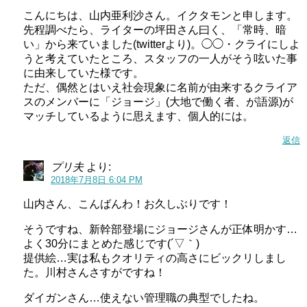
こんにちは、山内亜利沙さん。イクタモンと申します。
先程調べたら、ライターの坪田さん曰く、「常時、暗
い」から来ていました(twitterより)。◯◯・クライにしよ
うと考えていたところ、スタッフの一人がそう呟いた事
に由来していた様です。
ただ、偶然とはいえ社会現象に名前が由来するクライア
スのメンバーに「ジョージ」(大地で働く者、が語源)が
マッチしているように思えます、個人的には。
返信
プリ夫
より:
2018年7月8日 6:04 PM
山内さん、こんばんわ！お久しぶりです！
そうですね、新幹部登場にジョージさんが正体明かす…
よく30分にまとめた感じです(´▽｀)
提供絵…実は私もクオリティの高さにビックリしまし
た。川村さんさすがですね！
ダイガンさん…使えない管理職の典型でしたね。