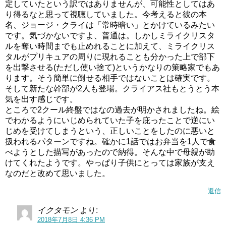
定していたという訳ではありませんが、可能性としてはあ
り得るなと思って視聴していました。今考えると彼の本
名、ジョージ・クライは「常時暗い」とかけているみたい
です。気づかないですよ、普通は。しかしミライクリスタ
ルを奪い時間までも止めれることに加えて、ミライクリス
タルがプリキュアの周りに現れることも分かった上で部下
を出撃させる(ただし使い捨て)というかなりの策略家でもあ
ります。そう簡単に倒せる相手ではないことは確実です。
そして新たな幹部が2人も登場。クライアス社もとうとう本
気を出す感じです。
ところで2クール終盤ではなの過去が明かされましたね。絵
でわかるようにいじめられていた子を庇ったことで逆にい
じめを受けてしまうという、正しいことをしたのに悪いと
扱われるパターンですね。確かに1話ではお弁当を1人で食
べようとした描写があったので納得。そんな中で母親が助
けてくれたようです。やっぱり子供にとっては家族が支え
なのだと改めて思いました。
返信
イクタモン
より:
2018年7月8日 4:36 PM