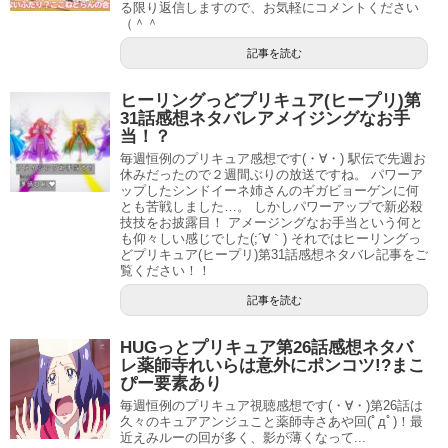
そしてOPは主題歌は変わらず、キュアマシェリとキュアア
る限り返信しますので、お気軽にコメントください
（＾＾
ムールが追加されました！
記事を読む
あんまりOPは変かなかったですね(^^;
ヒーリングっどプリキュア(ヒープリ)第
31話感想ネタバレアメイジングなお手
当！？
毎週恒例のプリキュア感想です(・∀・) 駅伝で先週お
休みだったので２週間ぶりの放送ですね。 パワーア
ップしたシンドイーネ姉さんのギガビョーゲンに何
とも苦戦しました…。 しかしパワーアップで新必殺
技技をお披露目！ アメージングなお手当という何と
も仰々しい感じでした(;´∀｀) それではヒーリングっ
どプリキュア(ヒープリ)第31話感想ネタバレ記事をご
覧ください！！
記事を読む
HUGっとプリキュア第26話感想ネタバ
レ薬師寺れいらは意外にポンコツ!?まこ
ぴー要素あり
毎週恒例のプリキュア視聴感想です(・∀・)第26話は
久々のキュアアンジュこと薬師寺さあや回(ﾟдﾟ)！最
近えみルーの回が多く、影が薄くなって...