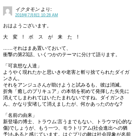
イクタモン
より:
2018年7月8日 10:28 AM
おはようございます。
大 変 ! ボ ス が 来 た !
……それはまあ置いておいて、
衝撃の第23話、いくつかのテーマに分けて語ります。
「可哀想な人達」
ようやく現れたかと思いきや老害と斬り捨てられたダイガ
ンさん。
それをアンジュさんが助けようと試みるも、彼は消滅。
折角「癒しのプリキュア」の本領を初めて発揮した矢先に
消えてしまわれてはいたたまれないですね。ダイガンさ
ん、かなり安堵して消えましたが、何かあったのかな?
「名前の由来」
新登場の博士、トラウム:言うまでもない、トラウマ(心的な
傷)でしょうが、もう一つ、モラトリアム(社会進出への猶
予)もあると感じています。はぐプリの敵は社会現象が名前