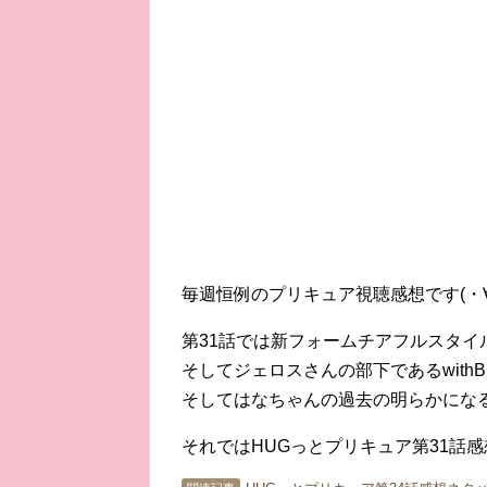
毎週恒例のプリキュア視聴感想です(・∀
第31話では新フォームチアフルスタ
そしてジェロスさんの部下であるwith
そしてはなちゃんの過去の明らかにな
それではHUGっとプリキュア第31話