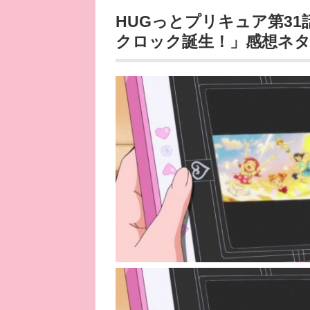
HUGっとプリキュア第3
クロック誕生！」感想ネ