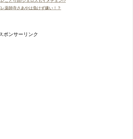
バレことり回!ジェロスもイメチェン!?
バレ薬師寺さあやは負けず嫌い！？
スポンサーリンク