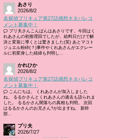
あさり
2026/8/2
名探偵プリキュア第27話感想ネタバレコ
メント募集中！
プリ夫さんこんばんはあさりです。今回はく
れあさんの初推理回でしたが、給料日だけで解
決と変装に導くとは驚きました(笑) あとマコト
ジュエル粉砕(？)事件やくれあさんがエクレー
ルに初変身した経緯も判明し...
かれひか
2026/8/2
名探偵プリキュア第27話感想ネタバレコ
メント募集中！
こんにちは。 くれあさんが加入しました
ね。 るるかさんとくれあさんの過去も語られま
した。 るるかさん闇落ちの真相も判明。 次回
はるるかさんのお兄さん?が出ますね。 新幹
部...
プリ夫
2026/7/27