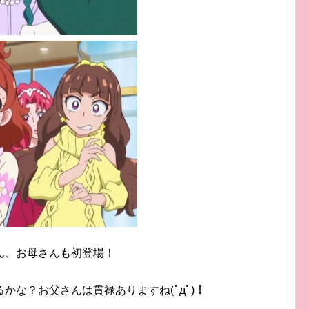
ん、お母さんも初登場！
かな？お父さんは貫禄ありますね(ﾟдﾟ)！