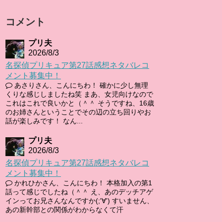
コメント
プリ夫
2026/8/3
名探偵プリキュア第27話感想ネタバレコ
メント募集中！
あさりさん、こんにちわ！ 確かに少し無理
くりな感じしましたね笑 まあ、女児向けなので
これはこれで良いかと（＾＾ そうですね、16歳
のお姉さんということでその辺の立ち回りやお
話が楽しみです！ なん...
プリ夫
2026/8/3
名探偵プリキュア第27話感想ネタバレコ
メント募集中！
かれひかさん、こんにちわ！ 本格加入の第1
話って感じでしたね（＾＾ え、あのデッチアゲ
インってお兄さんなんですか(;'∀') すいません、
あの新幹部との関係がわからなくて汗