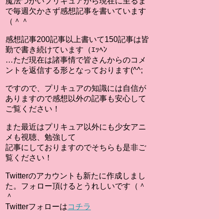
魔法つかいプリキュアから現在に至るま
で毎週欠かさず感想記事を書いています
（＾＾
感想記事200記事以上書いて150記事は皆
勤で書き続けています（ｴｯﾍﾝ
…ただ現在は諸事情で皆さんからのコメ
ントを返信する形となっております(^^;
ですので、プリキュアの知識には自信が
ありますので感想以外の記事も安心して
ご覧ください！
また最近はプリキュア以外にも少女アニ
メも視聴、勉強して
記事にしておりますのでそちらも是非ご
覧ください！
Twitterのアカウントも新たに作成しまし
た。フォロー頂けるとうれしいです（＾
＾
Twitterフォローは
コチラ