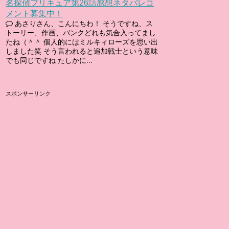
名探偵プリキュア第26話感想ネタバレコ
メント募集中！
あさりさん、こんにちわ！ そうですね、ス
トーリー、作画、バンクどれも気合入ってまし
たね（＾＾ 個人的にはミルキィローズを思い出
しました笑 そう言われると追加戦士という意味
でも同じですね たしかに...
スポンサーリンク