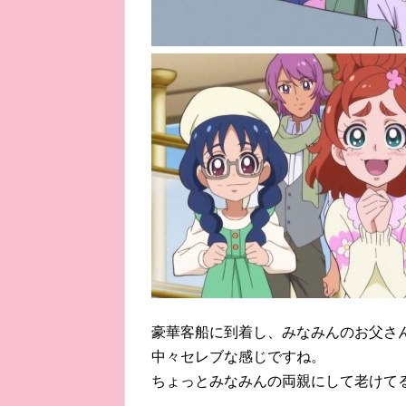
豪華客船に到着し、みなみんのお父さ
中々セレブな感じですね。
ちょっとみなみんの両親にして老けてる