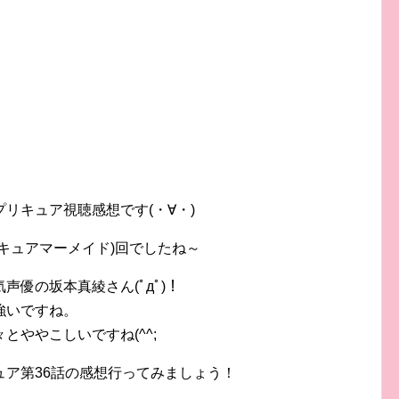
リキュア視聴感想です(・∀・)
キュアマーメイド)回でしたね～
優の坂本真綾さん(ﾟдﾟ)！
強いですね。
ややこしいですね(^^;
ア第36話の感想行ってみましょう！