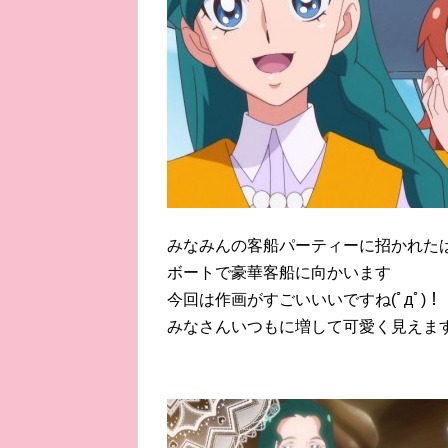
みなみんの客船パーティーに招かれた
ボートで豪華客船に向かいます
今回は作画がすごいいいですね(ﾟдﾟ)！
みなさんいつもに増して可愛く見えます(*