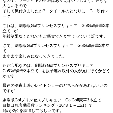
なので、マーメイドの不遇はありえないでしょう。好きな
人もいるので
そして気付きましたか? タイトルのとなりに G 映倫マ
ーク
これは、劇場版Go!プリンセスプリキュア Go!Go!!豪華3本
立て!!!が
年齢制限なくだれでもご鑑賞できますよっていう証です。
さて、劇場版Go!プリンセスプリキュア Go!Go!!豪華3本立
て!!!
ますます楽しみになってきました。
ただ心配なのは、劇場版Go!プリンセスプリキュア
Go!Go!!豪華3本立て!!!を親子連れ以外の人が見に行くかどう
かです。
最速の深夜上映かレイトショーのどちらかがあればいいの
ですが
劇場版Go!プリンセスプリキュア Go!Go!!豪華3本立て!!!
目標は観客動員数ランキング（10/３１～11/1）で
1位か2位を獲得して欲しいです。