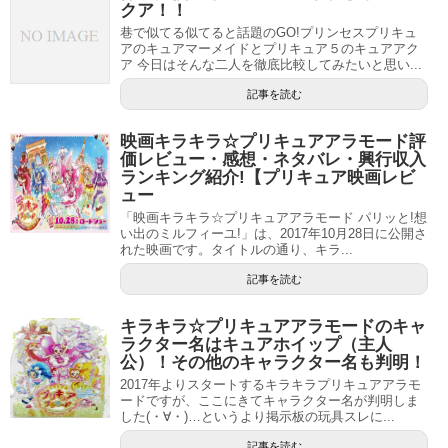
クア！！
巷で似てる似てると話題のGO!プリンセスプリキュ
アのキュアマーメイドとプリキュア５のキュアアク
ア 今日はそんな二人を徹底比較してみたいと思い...
記事を読む
映画キラキラ☆プリキュアアラモード評
価レビュー・感想・ネタバレ・興行収入
ランキング紹介!【プリキュア映画レビ
ュー
「映画キラキラ☆プリキュアアラモード パリッと!想
い出のミルフィーユ!」は、2017年10月28日に公開さ
れた映画です。タイトルの通り、キラ...
記事を読む
キラキラ☆プリキュアアラモードのキャ
ラクター名はキュアホイップ（主人
公）！その他のキャラクター名も判明！
2017年よりスタートするキラキラプリキュアアラモ
ードですが、ここにきてキャラクター名が判明しま
した(・∀・)…というより掲示板の玩具スレに...
記事を読む