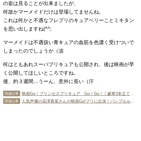
の姿は見ることが出来ましたが、
何故かマーメイドだけは登場してませんね。
これは何かと不遇なフレプリのキュアベリーことミキタン
を思い出しますね(^^;
マーメイドは不遇扱い青キュアの血筋を色濃く受けついで
しまったのでしょうか（涙
何はともあれスーパプリキュアも公開され、後は映画が早
く公開してほしいところですね。
後、約３週間…うーん、意外に長い（汗
映画Go！プリンセスプリキュア Go！Go！！豪華3本立て！！！の予告動画が公開！
関連記事
人気声優の花澤香菜さんが映画Go!プリに出演！パンプルル姫役
関連記事