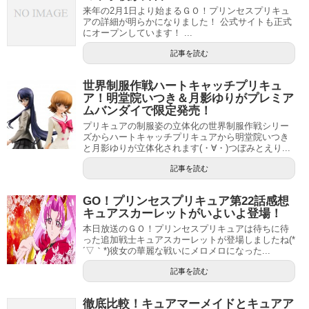
来年の2月1日より始まるＧＯ！プリンセスプリキュ
アの詳細が明らかになりました！ 公式サイトも正式
にオープンしています！ ...
記事を読む
世界制服作戦ハートキャッチプリキュ
ア！明堂院いつき＆月影ゆりがプレミア
ムバンダイで限定発売！
プリキュアの制服姿の立体化の世界制服作戦シリー
ズからハートキャッチプリキュアから明堂院いつき
と月影ゆりが立体化されます(・∀・)つぼみとえり...
記事を読む
GO！プリンセスプリキュア第22話感想
キュアスカーレットがいよいよ登場！
本日放送のＧＯ！プリンセスプリキュアは待ちに待
った追加戦士キュアスカーレットが登場しましたね(*
´▽｀*)彼女の華麗な戦いにメロメロになった...
記事を読む
徹底比較！キュアマーメイドとキュアア