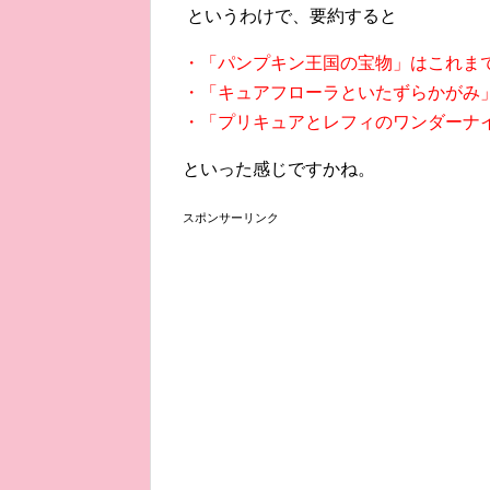
というわけで、要約すると
・「パンプキン王国の宝物」はこれま
・「キュアフローラといたずらかがみ
・「プリキュアとレフィのワンダーナ
といった感じですかね。
スポンサーリンク