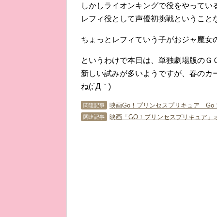
しかしライオンキングで役をやっている
レフィ役として声優初挑戦ということな
ちょっとレフィていう子がおジャ魔女
というわけで本日は、単独劇場版のＧ
新しい試みが多いようですが、春のカ
ね(;´Д｀)
映画Go！プリンセスプリキュア Go
関連記事
映画「GO！プリンセスプリキュア」
関連記事