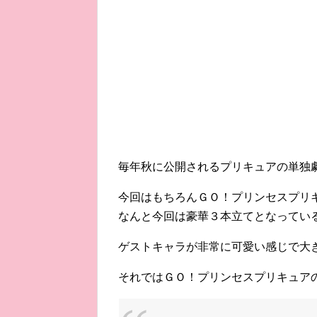
毎年秋に公開されるプリキュアの単独
今回はもちろんＧＯ！プリンセスプリ
なんと今回は豪華３本立てとなっているよ
ゲストキャラが非常に可愛い感じで大き
それではＧＯ！プリンセスプリキュア