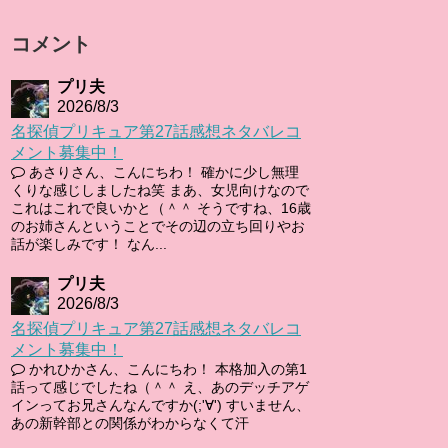
コメント
プリ夫
2026/8/3
名探偵プリキュア第27話感想ネタバレコ
メント募集中！
あさりさん、こんにちわ！ 確かに少し無理
くりな感じしましたね笑 まあ、女児向けなので
これはこれで良いかと（＾＾ そうですね、16歳
のお姉さんということでその辺の立ち回りやお
話が楽しみです！ なん...
プリ夫
2026/8/3
名探偵プリキュア第27話感想ネタバレコ
メント募集中！
かれひかさん、こんにちわ！ 本格加入の第1
話って感じでしたね（＾＾ え、あのデッチアゲ
インってお兄さんなんですか(;'∀') すいません、
あの新幹部との関係がわからなくて汗