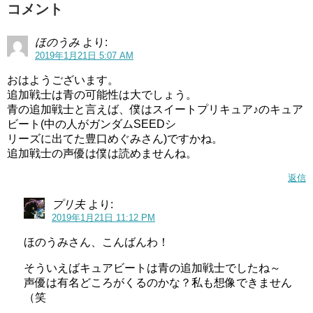
コメント
今回、キュアミルキーの色が青なのか緑なのか分かりにく
い！と言われていましたが、追加戦士が青なら緑確定とい
ほのうみ
より:
うことになります。
2019年1月21日 5:07 AM
おはようございます。
5人チーム以外で最初から緑枠のプリキュアがいるのは初め
追加戦士は青の可能性は大でしょう。
てですね。
青の追加戦士と言えば、僕はスイートプリキュア♪のキュア
ビート(中の人がガンダムSEEDシ
リーズに出てた豊口めぐみさん)ですかね。
追加戦士の声優は僕は読めませんね。
返信
プリ夫
より:
2019年1月21日 11:12 PM
ほのうみさん、こんばんわ！
そういえばキュアビートは青の追加戦士でしたね～
声優は有名どころがくるのかな？私も想像できません
（笑