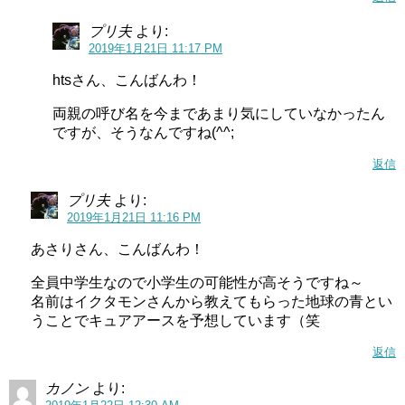
プリ夫
より:
2019年1月21日 11:17 PM
htsさん、こんばんわ！
両親の呼び名を今まであまり気にしていなかったん
ですが、そうなんですね(^^;
返信
プリ夫
より:
2019年1月21日 11:16 PM
あさりさん、こんばんわ！
全員中学生なので小学生の可能性が高そうですね～
名前はイクタモンさんから教えてもらった地球の青とい
うことでキュアアースを予想しています（笑
コメントはお気軽に♪
返信
キュアコンプリートではコメントは歓迎ですので 気軽に書
カノン
より: