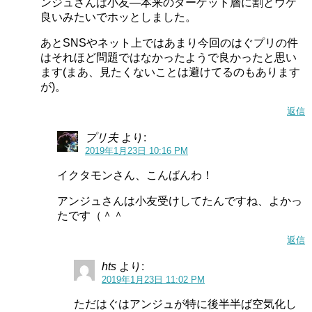
ンジュさんは小友―本来のターゲット層に割とウケ
アイワーン声優は村川梨衣!プリキュア化(追加戦士)の可能性は?一つ目敵キャラクターは異例
関連記事
良いみたいでホッとしました。
トロピカルージュ！プリキュア(トロプリ)の声優,人数,色,キュアサマー等名前も判明！
関連記事
あとSNSやネット上ではあまり今回のはぐプリの件
はそれほど問題ではなかったようで良かったと思い
ます(まあ、見たくないことは避けてるのもあります
スタートゥインクルプリキュア追加戦士の声優
が)。
は？
返信
プリ夫
より:
スタートゥインクルプリキュアの追加戦士の声優はまだ分
2019年1月23日 10:16 PM
かりません。
イクタモンさん、こんばんわ！
しかし2019年2月2日に変身アイテムである「変身☆スター
アンジュさんは小友受けしてたんですね、よかっ
カラーペンダントDX」が発売されます。
たです（＾＾
こちらの変身アイテムに入っている音声情報から、何か判
返信
明する可能性があります。
hts
より:
2019年1月23日 11:02 PM
まずは2月2日を待ちましょう。
ただはぐはアンジュが特に後半半ば空気化し