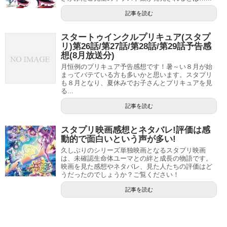
うでならないパターンもあります。
記事を読む
敵キャラの情報がまだ出ていないので分かりませんが、キ
スタートゥインクルプリキュア(スタプ
ュアエースのように突然新キャラが現れる可能性もありま
リ)第26話/第27話/第28話/第29話予告感
す。
想(8月放送分)
月恒例のプリキュア予告感想です！暑～い８月が始
まってバテている方も多いかと思います。スタプリ
プリキュアになりそうなキャラがいたら、要チェックです
も８月となり、夏休みでお子さんとプリキュアを見
ね。
る...
記事を読む
上坂すみれ(キュアコスモ/マオ声優)の実家は豪邸?母親,学歴,大学も紹介!
関連記事
スタートゥインクルプリキュア追加戦士6人目は誰?声優は?色は赤?登場時期も!
関連記事
スタプリ映画感想とネタバレ!評価は感
動的で面白いという声が多い!
久しぶりのシリーズ単独映画となるスタプリ映画
スタートゥインクルプリキュア追加戦士の色は
は、未確認生命体ユーマとの絆と成長の物語です。
映画を見た感想やネタバレ、見た人たちの評価はど
青？
うだったのでしょうか？ご覧ください！
記事を読む
気になるのが追加戦士の色ですが、
今回は青では？という
予想が出ています。