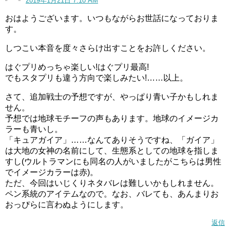
2019年1月21日 7:10 AM
そして、青キュアとして追加戦士になったのは、スイート
おはようございます。いつもながらお世話になっておりま
プリキュアのキュアビートだけです。
す。
キュアビート以来の青キュアになるのでしょうか？
しつこい本音を度々さらけ出すことをお許しください。
はぐプリめっちゃ楽しい!はぐプリ最高!
それとも恒例ともなった赤キュアがくるのでしょうか？
でもスタプリも違う方向で楽しみたい!……以上。
はたまたフェリーチェやパルフェのように、色々な色が使
さて、追加戦士の予想ですが、やっぱり青い子かもしれま
われた、一度見ただけでは何色か分からないキュアが来る
せん。
のか…
予想では地球モチーフの声もあります。地球のイメージカ
ラーも青いし。
「キュアガイア」……なんてありそうですね、「ガイア」
ちょっと予想が難しいですね。
は大地の女神の名前にして、生態系としての地球を指しま
スタートゥインクルプリキュア,キュアミルキー等身大タペストリーの最安値は?プレミア必須!
関連記事
すし(ウルトラマンにも同名の人がいましたがこちらは男性
でイメージカラーは赤)。
スタートゥインクルプリキュア合言葉はフワ!DVDの内容も紹介!もらえるおもちゃ店はどこ?
関連記事
ただ、今回はいじくりネタバレは難しいかもしれません。
記事の続きを読む
ペン系統のアイテムなので。なお、バレても、あんまりお
おっぴらに言わぬようにします。
返信