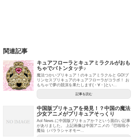
関連記事
引用元：
ABC-A・東映アニメーション
キュアフローラとキュアミラクルがおも
ちゃでバトンタッチ♪
スタートゥインクルプリキュアは、ピンク・緑（青？）・
魔法つかいプリキュア！のキュアミラクルと GO!プ
リンセスプリキュアのキュアフローラがコラボ！ お
黄色。紫の4人が最初にいます。
もちゃで夢の競演を果たします(・∀・)とい...
記事を読む
ハピネスチャージプリキュアみたいですね。
中国版プリキュアを発見！？中国の魔法
ただし、ハピネスチャージプリキュアの場合、最初からOP
少女アニメがプリキュアそっくり
に出てたりと4人のプリキュアの姿が誰か分かっているにも
Aol News.に中国版プリキュアか？という面白い記事
がありました。 上記画像は中国アニメの『巴啦啦小
関わらず、正式なメンバーになったのが話数が進んでから
魔仙（バララシャオモー...
という、追加戦士と数えていいんだかなんだか分からない