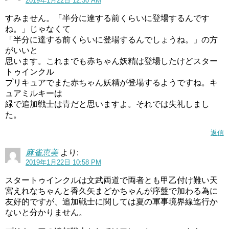
2019年1月22日 12:30 AM
き込んでください（＾＾
すみません。「半分に達する前くらいに登場するんです
ね。」じゃなくて
但し初めてのコメントに対しては承認制となっていますの
「半分に達する前くらいに登場するんでしょうね。」の方
で 承認まで少々お待ちくださいm(__)m
がいいと
※承認後から次のコメントはすぐ表示するようになります
思います。これまでも赤ちゃん妖精は登場したけどスター
トゥインクル
プリキュアでまた赤ちゃん妖精が登場するようですね。キ
他人を不快させるコメントやケンカとなるようなコメント
ュアミルキーは
は 承認できない場合や削除する可能性もあるのでこちらも
緑で追加戦士は青だと思いますよ。それでは失礼しまし
ご了承くださいm(__)m
た。
返信
麻雀恵美
より:
2019年1月22日 10:58 PM
スタートゥインクルは文武両道で両者とも甲乙付け難い天
宮えれなちゃんと香久矢まどかちゃんが序盤で加わる為に
友好的ですが、追加戦士に関しては夏の軍事境界線迄行か
ないと分かりません。