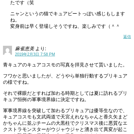
たです（笑
ニャンというの猫でキュアビートっぽい感じもします
ね。
変身前は早く登場しそうですね、楽しみです（＾＾
返信
麻雀恵美
より:
2019年2月3日 7:58 PM
青キュアのキュアコスモの写真を拝見させて貰いました。
フワかと思いましたが、どうやら単独行動するプリキュア
の様ですね。
それで裸眼だとすれば加わる時期としては夏に訪れるプリ
キュア恒例の軍事境界線に決定ですね。
軍事境界線を突破して加わるプリキュアは優等生なので、
キュアコスモも文武両道で天宮えれなちゃんと香久矢まど
かちゃんに並ぶチームの大黒柱でクリスマス後に悪質なエ
クストラモンスターがウジャウジャと湧き出て異変が起こ