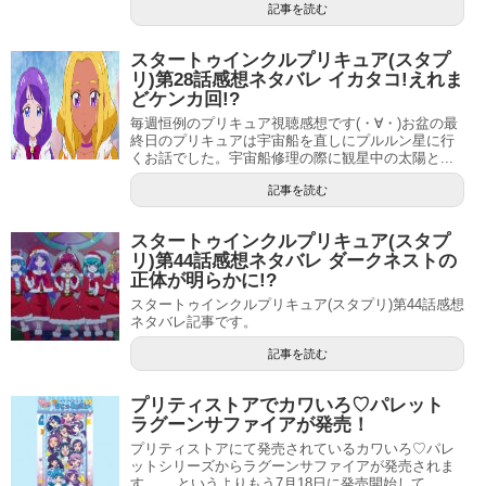
記事を読む
パターンとなっています。
スタートゥインクルプリキュア(スタプ
今回のスタートゥインクルプリキュアは、春の映画で4人揃
リ)第28話感想ネタバレ イカタコ!えれま
っているので、序盤から4人とも正式メンバーなのでしょ
どケンカ回!?
毎週恒例のプリキュア視聴感想です(・∀・)お盆の最
う。
終日のプリキュアは宇宙船を直しにプルルン星に行
くお話でした。宇宙船修理の際に観星中の太陽と...
ハピネスチャージプリキュアやスマイルプリキュアのよう
記事を読む
に追加戦士がいない時もありましたが、最近は登場してい
る場合が多いので、今回も追加戦士は登場すると思われま
スタートゥインクルプリキュア(スタプ
リ)第44話感想ネタバレ ダークネストの
す。
正体が明らかに!?
スタートゥインクルプリキュア(スタプリ)第44話感想
追加戦士は、同年代の女の子の敵キャラ・妖精・小学生が
ネタバレ記事です。
多いです。
記事を読む
敵キャラと小学生は、前シリーズであるHUGっと!プリキュ
プリティストアでカワいろ♡パレット
アでやったばかりですし、現在分かっている妖精は赤ちゃ
ラグーンサファイアが発売！
んキャラであり、女の子かどうか分かりません。
プリティストアにて発売されているカワいろ♡パレ
ットシリーズからラグーンサファイアが発売されま
す。 …というよりもう7月18日に発売開始して...