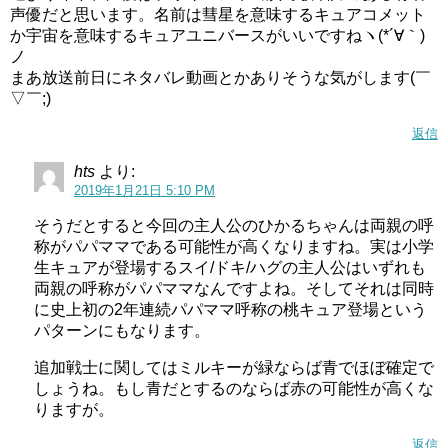
声優だと思います。名前は彗星を意味するキュアコメット
か宇宙を意味するキュアユニバースがいいですねヽ(*´∀｀)
ノ
まあ放送前日にネタバレ動画とかありそうな気がします(￣
▽￣;)
返信
hts
より:
2019年1月21日 5:10 PM
そうだとすると今回の主人公のひかるちゃんは両親の呼
称がパパママである可能性が高くなりますね。実は小学
生キュアが登場するスイ/ドキ/ハグの主人公はいずれも
両親の呼称がパパママなんですよね。そしてそれは同時
に史上初の2年連続パパママ呼称の桃キュア登場という
パターンにもなります。
追加戦士に関してはミルキーが緑ならば青でほぼ確定で
しょうね。もし青だとするのならば赤の可能性が高くな
上坂すみれ(キュアコスモ/マオ声優)の実家は豪邸?母親,学歴,大学も紹介!
関連記事
りますが。
スタートゥインクルプリキュア追加戦士6人目は誰?声優は?色は赤?登場時期も!
関連記事
返信