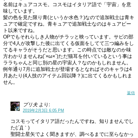
名前はキュアコスモ。コスモはイタリア語で「宇宙」を意
味しています。
髪の色を見た限り青(というか水色？)なので追加戦士は青キ
ュアで確定ですね。青キュアで追加戦士なのはキュアビー
ト以来ですね。
OPでもそれらしき人物がチラッと映っています。サビの部
分で4人が攻撃した後に出てくる仮面をしてて三つ編みをし
てるキャラがそうだと思います。この時点では敵なのか味
方わかりませんね(´×ω×`)ただ猫耳を付いているという事は
ララちゃんと同じ別の星の宇宙人？なのかもしれません。
例年通り7月に追加戦士が登場するとなればそのキャラは4
月あたり(4人技のアイテム回以降？)に出てくるかもしれま
せん。
返信
プリ夫
より:
2019年2月3日 6:05 PM
コスモってイタリア語だったんですね、知りませんでし
た(;´Д｀)
聖闘士星矢でよく聞きますが、調べるまでに至らなかっ