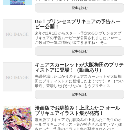
妖精フワは、はーちゃんのように成長する可能性もありま
すが、シフォンのように赤ちゃん妖精のままかもしれませ
記事を読む
ん。
Go！プリンセスプリキュアの予告ムー
ビー公開！
スポンサーリンク
来年の2月1日からスタート予定のGO!プリンセスプ
リキュアの予告ムービーが公開されましたいやーこ
こ数日で一気に情報が出てきますね～ そ...
記事を読む
キュアスカーレットが大阪梅田のプリテ
ィストアに登場！（動画あり）
先週登場したばかりのキュアスカーレットが大阪梅
田にプリティストアに登場したようです(・∀・) つい
最近、登場したばかりなのにもうプリティス...
記事を読む
漫画版でお馴染み！上北ふたご オール
プリキュアイラスト集が発売！
漫画版プリキュアでお馴染みの上北ふたご先生のオ
ールプリキュアイラスト集が発売されます(・∀・)ま
同年代敵キャラのレジーナのように、プリキュアになりそ
さかふたご先生のイラスト集が発売されるとは…...