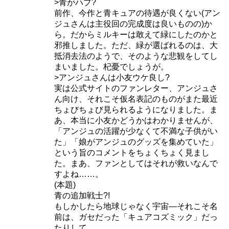
>青がハブ?
前作、今作と青キュアの待遇が良くない(アン
ジュさんは主役回の完成度は良いものの)か
追加戦士が登場する時期は、大体6月下旬から7月上旬頃に
ら。だからミルキーは敢えて緑にしたのかと
なります。
邪推しました。ただ、緑が選ばれるのは、大
抵消去法のようで、そのような悲観をしてし
話数でいうと、
22話か23話です。
まいました。杞憂でしょうが。
>アンジュさんは小友ウケ良し?
話数の合計が48～50話くらいなので、半分に達する前くら
実は公式サイトのファンレター、アンジュさ
いに登場するんですね。
ん向け、それこそ仮名表記のものがまた最近
ちょびちょび見られるようになりました。ま
最近は22話で登場のパターンが多いので、数字をよくチェ
あ、本当に小友かどうかはわかりませんが、
「アンジュの活躍が少なくて不満な子供がい
ックしておきましょう。
た」「娘がアンジュのグッズを集めていた」
という旨のコメントをちょくちょく見まし
キュアコズミックの声優は?変身前や必殺技,へそ出しについて！
関連記事
た。まあ、ファンとしてはそれが救いなんで
キュアヘブンの声優は?変身前や必殺技などキャラクター紹介!
関連記事
すよね……。
(本題)
青の追加戦士?!
スタートゥインクルプリキュアの追加戦士はキ
もしかしたら地球じゃなく宇宙―それこそ名
ュアコスモ！
前は、ガセだった「キュアコズミック」だっ
たりして。