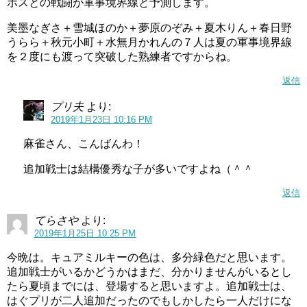
ボスとの戦闘が軍事境界線と予測します。
美墨なぎさ＋雪城ほのか＋夢原のぞみ＋夏木りん＋春日野
うらら＋秋元小町＋水無月かれんの７人は夏の軍事境界線
を２度にも渡って突破した熟練者ですからね。
返信
プリ夫
より:
2019年1月23日 10:16 PM
麻雀さん、こんばんわ！
追加戦士は結構優秀な子が多いですよね（＾＾
返信
てらさや
より:
2019年1月25日 10:25 PM
今晩は。キュアミルキーの色は、多分緑色だと思います。
追加戦士がいるかどうかはまだ、分かりませんがいるとし
たら夏頃までには、登場すると思いますよ。追加戦士は、
はぐプリが二人追加だったのでもしかしたら一人だけにな