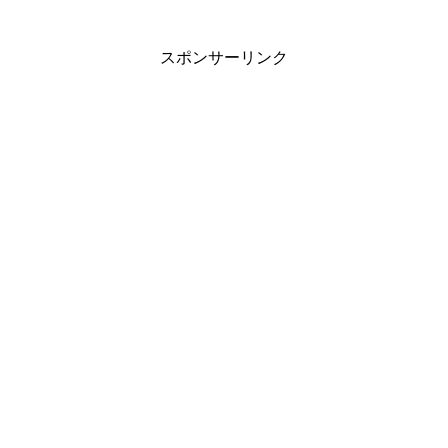
スタートゥインクルプリキュア追加戦士の予
スポンサーリンク
想！