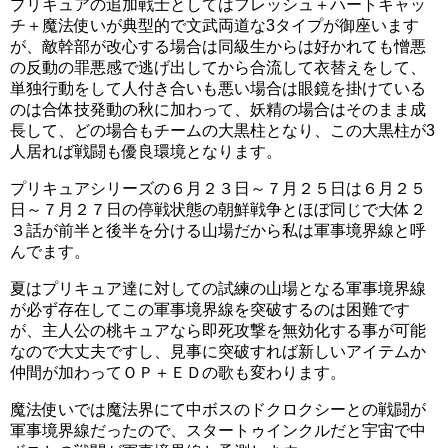
プリキュアの追加戦士としてはフレッシュ＋ハートキャッ
チ＋魔法使いが典型的で文武両道な3タイプが御座います
が、敵幹部が改心する場合は同級生からは好かれても憎悪
の反動の罪悪感で逃げ出してから合流して衣替えをして、
単独行動をして人付き合いも悪い場合は眼鏡を掛けている
シェアする
のは合体技発動の秋に加わって、妖精の場合はそのまま成
長して、どの場合もチームの大黒柱となり、この大黒柱が3
人居れば戦闘も優良環境となります。
0
0
0
プリキュアシリーズの６月２３日～７月２５日は６月２５
フォローする
日～７月２７日の停戦状態の朝鮮戦争とほぼ同じで大体２
３話が前半と後半を分ける山場だから私は軍事境界線と呼
んでます。
夏はプリキュア達に対しての試練の山場となる軍事境界線
キュアコスモ
,
スタートゥインクルプリキュア
,
声優
,
時
が必ず存在してこの軍事境界線を突破するのは困難です
期
,
色
,
追加戦士
tsugumiko
が、主人公の桃キュアなら即死攻撃を無効化する事が可能
なので大丈夫ですし、見事に突破すれば新しいアイテムか
仲間が加わってＯＰ＋ＥＤの歌も変わります。
魔法使いでは魔法界にて中ボスのドクロクシーとの戦闘が
軍事境界線だったので、スタートゥインクルだと宇宙で中