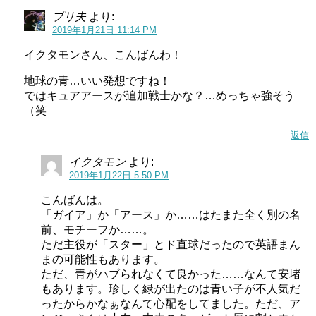
スタートゥインクルプリキュア追加戦士の人数
プリ夫
より:
は？
2019年1月21日 11:14 PM
イクタモンさん、こんばんわ！
追加戦士の人数ですが、例年ですと一人だと思われます。
地球の青…いい発想ですね！
ではキュアアースが追加戦士かな？…めっちゃ強そう
しかし、HUGっと!プリキュアで
二人同時に追加戦士として
（笑
登場した例があるので、一人とは言い切れません。
返信
また、スイートプリキュアも青キュアであるキュアビー
イクタモン
より:
ト、黄色キュアであるキュアミューズがそれぞれ登場し、2
2019年1月22日 5:50 PM
人＋1人＋1人という形式で、合計二人の追加戦士が現れた
こんばんは。
ことになります。
「ガイア」か「アース」か……はたまた全く別の名
前、モチーフか……。
今回は4人スタートなのでおそらく1人追加だと思われます
ただ主役が「スター」とド直球だったので英語まん
が、2人の可能性も低くありません。
まの可能性もあります。
ただ、青がハブられなくて良かった……なんて安堵
そうすると、最終的には5人か6人チームになるということ
もあります。珍しく緑が出たのは青い子が不人気だ
ですね。
ったからかなぁなんて心配をしてました。ただ、ア