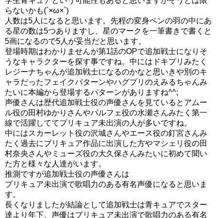
学生青キュアという可能性もあると思いますがそうとは限
声優に関しては私の浅い声優知識ではわかりませんね(;´Д
らないかも(´×ω×`)
｀)
人数は5人になると思います。先程の変身ペンの羽の中にあ
る星の数は5つありますし、星のマークを一筆書きで書くと
「この人だ！」とわかる人がいればコメント欄で情報頂け
5画になるので5人が妥当だと思います。
ると幸いです。
登場時期はわかりませんが第1話のOPで追加戦士になりそ
うなキャラクターを探す事ですね。中にはドキプリみたく
レジーナちゃんが追加戦士になるのかなと思いきや別のキ
スタートゥインクルプリキュアの追加プリキュアはキュ
ャラだったフェイクパターンやハグプリのえみるちゃんみ
アコスモらしいですね!!
#スタートゥインクルプリキュア
たいに本編から登場するパターンがありますね^^;
声優さんは歴代追加戦士役の声優さんを見ているとアムー
pic.twitter.com/z6k4ft7sgq
ル役の田村ゆかりさんやパルフェ役の水瀬さんみたく第一
線で活躍しててプリキュア未出演の人が多いですね。
— @ikÆ (@fubukiatsuya222)
2019年2月2日
中にはスカーレット役の沢城さんやエース役の釘宮さんみ
たく過去にプリキュア作品に出演した方やマシェリ役の田
村奈央さんやミューズ役の大久保さんみたいに初めて聞い
Twitterに画像も上がってました。非常に可愛らしいです
た方と様々な人達がいます。
が、語尾が「ニャン」…(;´∀｀)
推測ですが追加戦士役の声優さんは
プリキュア未出演で歌唱力のある有名声優になると思いま
青キュアらしからぬ、あぞとらしいさに期待ですね（笑
す。
長くなりましたが結論として追加戦士は青キュアでスター
スポンサーリンク
達より年下、声優はプリキュア未出演で歌唱力のある有名