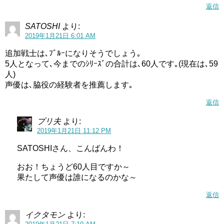
返信
SATOSHI
より:
2019年1月21日 6:01 AM
追加戦士は､ﾌﾞﾙｰになりそうでしょう｡
5人となって､今までのｼﾘｰｽﾞの合計は､60人です｡(現在は､59
人)
声優は､脇役の経験者を推薦します｡
引用元：
ABC-A・東映アニメーション
返信
今までの追加戦士の色と言えば、紫・赤・緑・黄でした
プリ夫
より:
が、今回は既に紫キュアも黄色キュアも出ています。
2019年1月21日 11:12 PM
SATOSHIさん、こんばんわ！
追加戦士であるキュアフェリーチェとキュアパルフェは一
目見ただけでは何色かよく分かりませんが、一応緑キュア
おお！ちょうど60人目ですか～
果たして声優は誰になるのかな～
になります。
返信
キュアパルフェは虹キュアという扱いになることもありま
すが…
イクタモン
より: