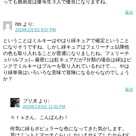
っても難易度は優等生３人で優良になりますね。
返信
hts
より:
2019年2月3日 8:07 PM
ということはミルキーはやはり緑キュアで確定ということ
になりそうですね。しかし緑キュアはフェリーチェ以降他
の色も取り入れることが普通になりましたね。フェリーチ
ェ/パルフェ(←厳密には虹キュアだが7分類の場合は緑)はピ
ンクでミルキーはブルーを取り入れているわけで…。やは
り緑単発はいろいろな意味で冒険になるからなのでしょう
か？
返信
プリ夫
より:
2019年2月5日 11:01 PM
ｈｔｓさん、こんばんわ！
何気に緑もポピュラーな色になってきた気がします。
昔はミントとマーチぐらいしかいませんでしたからね(;