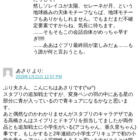
然しソレイユが太陽、セレーネが月、という
地球絡みの天体モチーフならば、地球モチー
フもありかもしれません。でもまだまだ不確
定要素ですからね、気長に待ちます。
……そもそもこの会話自体がめっちゃ早す
ぎ!!!!!
……ああはぐプリ最終回が楽しみだぁ……も
う誰が何と言おうとも。
あさり
より:
2019年1月21日 12:57 PM
ぷり夫さん、こんにちはあさりです(^ω^)
スタートゥインクルプリキュアの追加戦士の名前が明らか
スタプリの追加戦士ですが、変身ペンの羽の中にある星の
になりました！その名もキュアコスモ！
部分に青が入っているので青キュアになるかなと思いま
す。
上記動画の2:25～くらいから名乗りが入ります。青の時に
あと偶然なのかわかりませんがスタプリのキャラデザであ
る高橋さんはスイプリとドキプリを担当してましたが両作
名乗っているというこは青キュアで間違いなそうですね
品とも追加戦士に小学生がいる(アコちゃん、亜久里ちゃん)
（＾＾
事です。もしかすると2年連続の小学生プリキュアで初の小