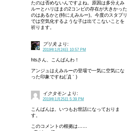
スポンサーリンク
たのは否めないんですよね。原因は多分えみ
ルーとハリほまの2コンビの存在が大きかった
のはあるかと(特にえみルー)。今度のスタプリ
では空気化するような子は出てこないことを
祈ります。
プリ夫
より:
2019年1月24日 10:57 PM
htsさん、こんばんわ！
アンジュはえみルーの登場で一気に空気にな
った印象ですね(;´Д｀)
キュアスター(星奈ひかる)の声優や変身前は?必殺技も紹介(スタートゥインクルプリキュア)
イクタモン
より:
関連記事
2019年1月25日 5:39 PM
フワ(スタートゥインクルプリキュア妖精)はかわいい!ぬいぐるみの価格は?声優,正体も紹介!
関連記事
こんばんは。いつもお世話になっておりま
す。
スタートゥインクルプリキュア追加戦士の登場
このコメントの根拠は……
時期は？