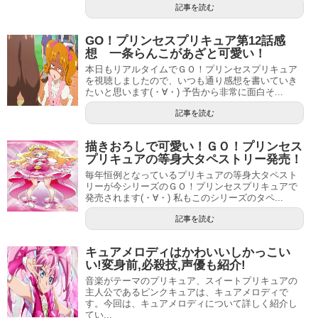
記事を読む
GO！プリンセスプリキュア第12話感
想 一条らんこがあざと可愛い！
本日もリアルタイムでＧＯ！プリンセスプリキュア
を視聴しましたので、いつも通り感想を書いていき
たいと思います(・∀・) 予告から非常に面白そ...
記事を読む
描きおろしで可愛い！ＧＯ！プリンセス
プリキュアの等身大タペストリー発売！
毎年恒例となっているプリキュアの等身大タペスト
リーが今シリーズのＧＯ！プリンセスプリキュアで
発売されます(・∀・) 私もこのシリーズのタペ...
記事を読む
キュアメロディはかわいいしかっこい
い!変身前,必殺技,声優も紹介!
音楽がテーマのプリキュア、スイートプリキュアの
主人公であるピンクキュアは、キュアメロディで
す。今回は、キュアメロディについて詳しく紹介し
てい...