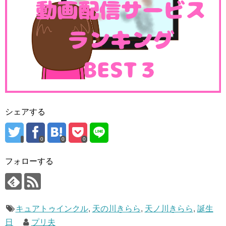
シェアする
0
0
0
フォローする
キュアトゥインクル
,
天の川きらら
,
天ノ川きらら
,
誕生
日
プリ夫