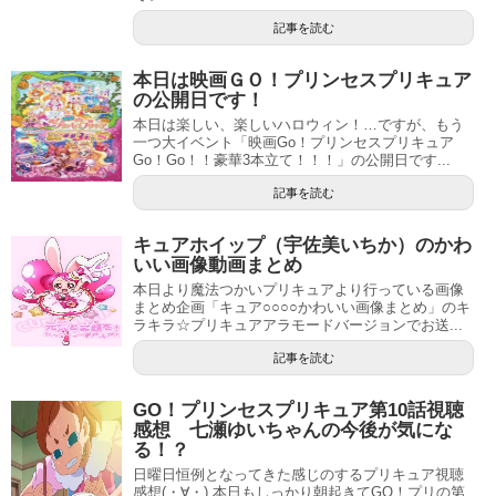
記事を読む
本日は映画ＧＯ！プリンセスプリキュア
の公開日です！
本日は楽しい、楽しいハロウィン！…ですが、もう
一つ大イベント「映画Go！プリンセスプリキュア
Go！Go！！豪華3本立て！！！」の公開日です...
記事を読む
キュアホイップ（宇佐美いちか）のかわ
いい画像動画まとめ
本日より魔法つかいプリキュアより行っている画像
まとめ企画「キュア○○○○かわいい画像まとめ」のキ
ラキラ☆プリキュアアラモードバージョンでお送...
記事を読む
GO！プリンセスプリキュア第10話視聴
感想 七瀬ゆいちゃんの今後が気にな
る！？
日曜日恒例となってきた感じのするプリキュア視聴
感想(・∀・) 本日もしっかり朝起きてGO！プリの第