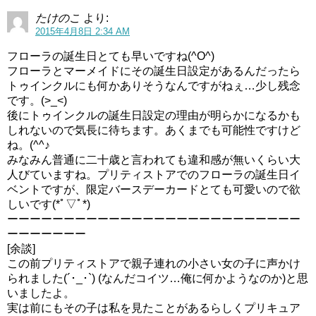
たけのこ
より:
2015年4月8日 2:34 AM
フローラの誕生日とても早いですね(^O^)
フローラとマーメイドにその誕生日設定があるんだったら
トゥインクルにも何かありそうなんですがねぇ…少し残念
です。(>_<)
後にトゥインクルの誕生日設定の理由が明らかになるかも
しれないので気長に待ちます。あくまでも可能性ですけど
ね。(^^♪
みなみん普通に二十歳と言われても違和感が無いくらい大
人びていますね。プリティストアでのフローラの誕生日イ
ベントですが、限定バースデーカードとても可愛いので欲
しいです(*ﾟ▽ﾟ*)
ーーーーーーーーーーーーーーーーーーーーーーーーーー
ーーーーーーー
[余談]
この前プリティストアで親子連れの小さい女の子に声かけ
られました(´･_･`) (なんだコイツ…俺に何かようなのか)と思
いましたよ。
実は前にもその子は私を見たことがあるらしくプリキュア