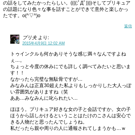
の話をしてみたかったらしい。((((;ﾟДﾟ))))そしてプリキュア
の話題になり色々な事を話すことができて意外と楽しかっ
たです。o(^▽^)o
返信
プリ夫
より:
2015年4月9日 12:02 AM
トゥインクルも何かありそうな感じ満々なんですよね
ぇ…。
ちょっと今度の休みにでも詳しく調べてみたいと思いま
す！！
なかったら完璧な無駄骨ですが…
みなみんは正直30超えた私よりもしっかりした大人っぽ
い雰囲気がありますね（笑
ああ…みなみんに叱られたい…
ほほう。プリキュア好きな女の子と会話ですか。女の子
ほうから話しかけるということはたけのこさんは安心で
きる人物だと思ったんでしょうね。
私だったら親や周りの人に通報されてしまうかも…ｗ