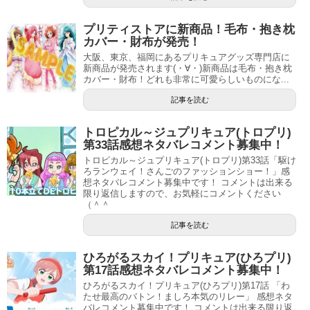
プリティストアに新商品！毛布・抱き枕
カバー・財布が発売！
大阪、東京、福岡にあるプリキュアグッズ専門店に
新商品が発売されます(・∀・)新商品は毛布・抱き枕
カバー・財布！どれも非常に可愛らしいものにな...
記事を読む
トロピカル～ジュプリキュア(トロプリ)
第33話感想ネタバレコメント募集中！
トロピカル～ジュプリキュア(トロプリ)第33話「駆け
ろランウェイ！さんごのファッションショー！」感
想ネタバレコメント募集中です！ コメントは出来る
限り返信しますので、お気軽にコメントください
（＾＾
記事を読む
ひろがるスカイ！プリキュア(ひろプリ)
第17話感想ネタバレコメント募集中！
ひろがるスカイ！プリキュア(ひろプリ)第17話 「わ
たせ最高のバトン！ましろ本気のリレー」 感想ネタ
バレコメント募集中です！ コメントは出来る限り返