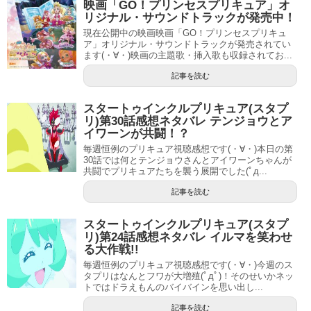
映画「GO！プリンセスプリキュア」オ
リジナル・サウンドトラックが発売中！
現在公開中の映画映画「GO！プリンセスプリキュ
ア」オリジナル・サウンドトラックが発売されてい
ます(・∀・)映画の主題歌・挿入歌も収録されてお...
記事を読む
スタートゥインクルプリキュア(スタプ
リ)第30話感想ネタバレ テンジョウとア
イワーンが共闘！？
毎週恒例のプリキュア視聴感想です(・∀・)本日の第
30話では何とテンジョウさんとアイワーンちゃんが
共闘でプリキュアたちを襲う展開でした(ﾟд...
記事を読む
スタートゥインクルプリキュア(スタプ
リ)第24話感想ネタバレ イルマを笑わせ
る大作戦!!
毎週恒例のプリキュア視聴感想です(・∀・)今週のス
タプリはなんとフワが大増殖(ﾟдﾟ)！そのせいかネッ
トではドラえもんのバイバインを思い出し...
記事を読む