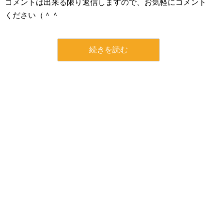
コメントは出来る限り返信しますので、お気軽にコメント
ください（＾＾
続きを読む