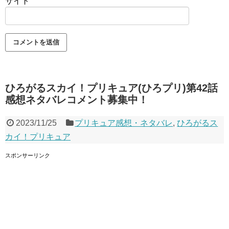
サイト
ひろがるスカイ！プリキュア(ひろプリ)第42話
感想ネタバレコメント募集中！
2023/11/25
プリキュア感想・ネタバレ
,
ひろがるス
カイ！プリキュア
スポンサーリンク