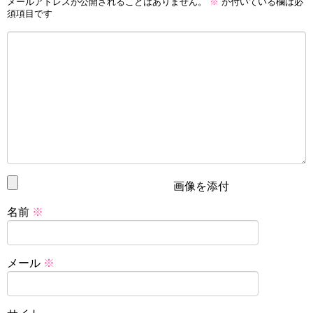
メールアドレスが公開されることはありません。
※
が付いている欄は必
須項目です
画像を添付
名前
※
メール
※