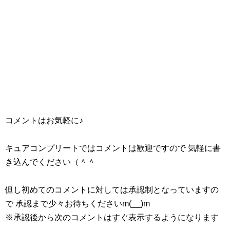
コメントはお気軽に♪
キュアコンプリートではコメントは歓迎ですので 気軽に書
き込んでください（＾＾
但し初めてのコメントに対しては承認制となっていますの
で 承認まで少々お待ちくださいm(__)m
※承認後から次のコメントはすぐ表示するようになります