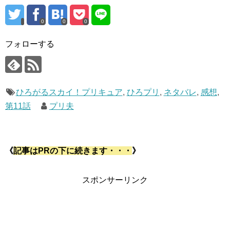
0
0
0
フォローする
ひろがるスカイ！プリキュア
,
ひろプリ
,
ネタバレ
,
感想
,
第11話
プリ夫
《
記事はPRの下に続きます・・・
》
スポンサーリンク