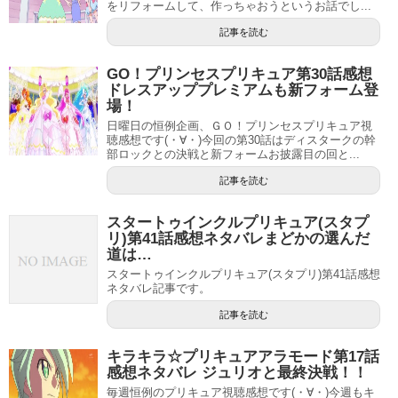
をリフォームして、作っちゃおうというお話でし...
記事を読む
GO！プリンセスプリキュア第30話感想
ドレスアッププレミアムも新フォーム登
場！
日曜日の恒例企画、ＧＯ！プリンセスプリキュア視
聴感想です(・∀・)今回の第30話はディスタークの幹
部ロックとの決戦と新フォームお披露目の回と...
記事を読む
スタートゥインクルプリキュア(スタプ
リ)第41話感想ネタバレまどかの選んだ
道は…
スタートゥインクルプリキュア(スタプリ)第41話感想
ネタバレ記事です。
記事を読む
キラキラ☆プリキュアアラモード第17話
感想ネタバレ ジュリオと最終決戦！！
毎週恒例のプリキュア視聴感想です(・∀・)今週もキ