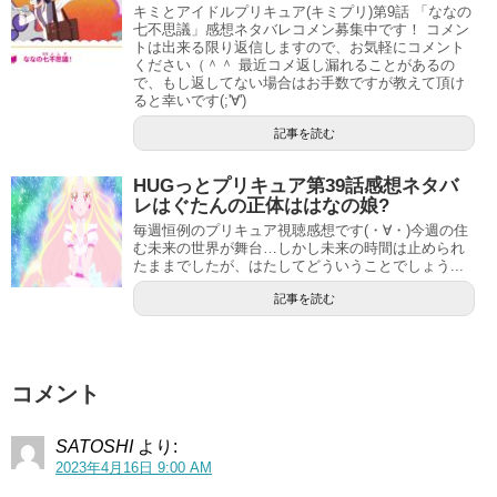
キミとアイドルプリキュア(キミプリ)第9話 「ななの
七不思議」感想ネタバレコメン募集中です！ コメン
トは出来る限り返信しますので、お気軽にコメント
ください（＾＾ 最近コメ返し漏れることがあるの
で、もし返してない場合はお手数ですが教えて頂け
ると幸いです(;'∀')
記事を読む
HUGっとプリキュア第39話感想ネタバ
レはぐたんの正体ははなの娘?
毎週恒例のプリキュア視聴感想です(・∀・)今週の住
む未来の世界が舞台…しかし未来の時間は止められ
たままでしたが、はたしてどういうことでしょう...
記事を読む
コメント
SATOSHI
より:
2023年4月16日 9:00 AM