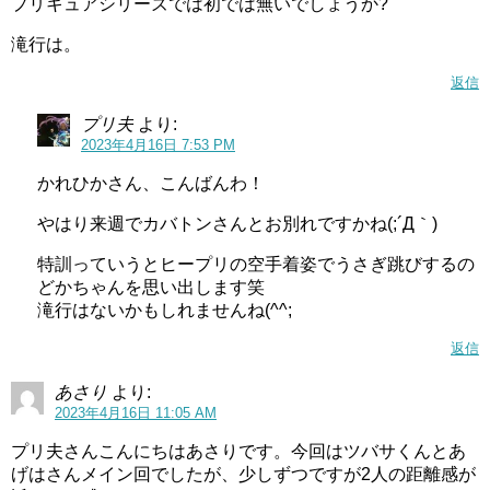
プリキュアシリーズでは初では無いでしょうか?
滝行は。
返信
プリ夫
より:
2023年4月16日 7:53 PM
かれひかさん、こんばんわ！
やはり来週でカバトンさんとお別れですかね(;´Д｀)
特訓っていうとヒープリの空手着姿でうさぎ跳びするの
どかちゃんを思い出します笑
滝行はないかもしれませんね(^^;
返信
あさり
より:
2023年4月16日 11:05 AM
プリ夫さんこんにちはあさりです。今回はツバサくんとあ
げはさんメイン回でしたが、少しずつですが2人の距離感が