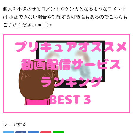
他人を不快させるコメントやケンカとなるようなコメント
は 承認できない場合や削除する可能性もあるのでこちらも
ご了承くださいm(__)m
シェアする