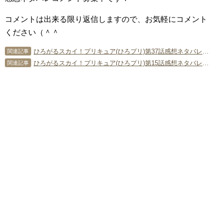
コメントは出来る限り返信しますので、お気軽にコメント
ください（＾＾
ひろがるスカイ！プリキュア(ひろプリ)第37話感想ネタバレコメント募集中！
関連記事
ひろがるスカイ！プリキュア(ひろプリ)第15話感想ネタバレコメント募集中！
関連記事