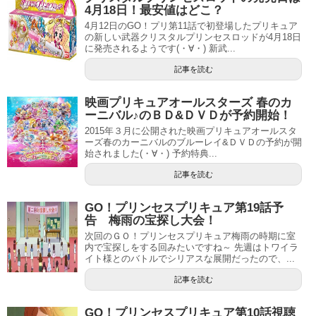
4月18日！最安値はどこ？
4月12日のGO！プリ第11話で初登場したプリキュア
の新しい武器クリスタルプリンセスロッドが4月18日
に発売されるようです(・∀・) 新武...
記事を読む
映画プリキュアオールスターズ 春のカ
ーニバル♪のＢＤ&ＤＶＤが予約開始！
2015年３月に公開された映画プリキュアオールスタ
ーズ春のカーニバルのブルーレイ&ＤＶＤの予約が開
始されました(・∀・) 予約特典...
記事を読む
GO！プリンセスプリキュア第19話予
告 梅雨の宝探し大会！
次回のＧＯ！プリンセスプリキュア梅雨の時期に室
内で宝探しをする回みたいですね～ 先週はトワイラ
イト様とのバトルでシリアスな展開だったので、...
記事を読む
GO！プリンセスプリキュア第10話視聴