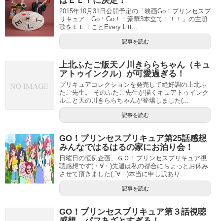
はＥＬＴに決定！
2015年10月31日公開予定の「映画Go！プリンセスプ
リキュア Go！Go！！豪華3本立て！！！」の主題
歌をＥＬＴことEvery Litt...
記事を読む
上北ふたご版天ノ川きららちゃん（キュ
アトゥインクル）が可愛過ぎる！
プリキュアコレクションを発売して絶好調の上北ふ
たご先生。 そのふたご先生が描くキュアトゥインク
ルこと天の川きららちゃんが登場しました(...
記事を読む
GO！プリンセスプリキュア第25話感想
みんなではるはるの家にお泊り会！
日曜日の恒例企画、ＧＯ！プリンセスプリキュア視
聴感想です(・∀・)先週は私の都合にちょっとお休み
させて頂きました(;´∀｀)本当に申し訳あり...
記事を読む
GO！プリンセスプリキュア第３話視聴
感想 パフあざとすぎる！