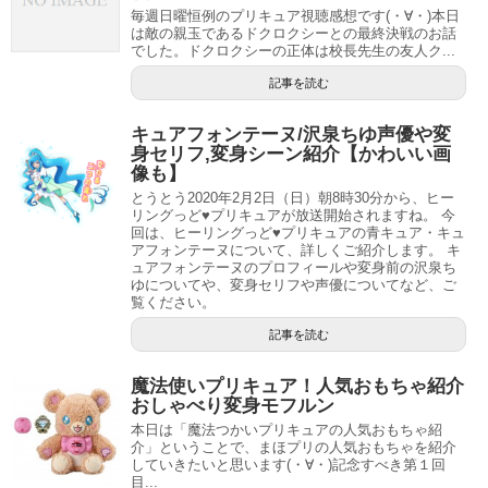
毎週日曜恒例のプリキュア視聴感想です(・∀・)本日
は敵の親玉であるドクロクシーとの最終決戦のお話
でした。ドクロクシーの正体は校長先生の友人ク...
記事を読む
キュアフォンテーヌ/沢泉ちゆ声優や変
身セリフ,変身シーン紹介【かわいい画
像も】
とうとう2020年2月2日（日）朝8時30分から、ヒー
リングっど♥プリキュアが放送開始されますね。 今
回は、ヒーリングっど♥プリキュアの青キュア・キュ
アフォンテーヌについて、詳しくご紹介します。 キ
ュアフォンテーヌのプロフィールや変身前の沢泉ち
ゆについてや、変身セリフや声優についてなど、ご
覧ください。
記事を読む
魔法使いプリキュア！人気おもちゃ紹介
おしゃべり変身モフルン
本日は「魔法つかいプリキュアの人気おもちゃ紹
介」ということで、まほプリの人気おもちゃを紹介
していきたいと思います(・∀・)記念すべき第１回
目...