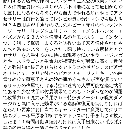
使用すると名声の仲間モンスター＆主人公の職業レベル２
０＆仲間全員レベル４０が入手不可能になって最初からや
り直しになるから考えながら自力でやれる所はやってアク
セサリーは前作と違ってレシピが無い分はマシでも魔力＆
ＭＰ＆器用さが手薄なので力のルビー＋守りのペンダント
＋ソーサリーリングをエリミネーター＋メタルハンター＋
バズズから２３人分を強奪するのとモンスターコインやし
つこく狙って撃破しまくると彷徨い出て来る強化されたや
んちゃ系モンスターをシメたり隠し持っている素材とアク
セサリーを入手するのに特に出現率が低いキラーマジンガ
とキースドラゴンと生命力が相変わらず異常に高くて近付
くと強制的に抜刀させられるアトラスやギガンテスに苦労
させられて、クリア後にハピネスチャージプリキュアの白
雪ひめ役で藩恵子さんの娘の藩めぐみさんが声を演じてい
るリッカの宿屋で行ける時空の迷宮で入手可能な鑑定武器
である希少な武器の付属効果でこれもランダムなのが問題
で攻撃力５＋魔力か器用さ５＋特技ダメージ５か呪文ダメ
ージ５と気に入った効果が出る迄解体復元を続けなければ
ならない要素にお目当てのキャラクターに変更してクリア
後のグリーネ平原を徘徊するアトラスには手を出さず抜刀
したまま１時間は動き続けなければ入手出来ないぱふぱふ
等の名声取得と一緒に苦労させられました。