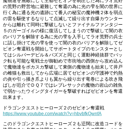
魔物達を無敵にして王都ゼビオンを制圧した為にラオ荒野
の荒野の野営地に避難して奪還の為に光の雫を闇の世界に
行く為に通る光の遺跡にて番人の秘宝の魔神機２体を弱点
の雷を駆使するなりして点滅して繰り出す自爆カウンター
からは離れて同時に撃破しないとファイナルファンタジー
５のガーゴイルの様に復活してしまうので撃破して闇の衣
のバリアを解除する為に光の雫を入手してラオ荒野の兵士
に話し掛けて光の雫を使って闇の衣のバリアを解除してゼ
ビオン奪還戦を開始してサポートタイプのモンスターとし
てはシルバーデビル＆バズズと同じく運動神経抜群でバッ
ク転も可能な竜戦士が御勧めで市街地の西側から攻め込ん
で魔物達をボカスカ撃破して東側の魔物達も始末して井戸
の雌猫も救出してから広場に居てゼビオンの守護神で灼熱
の炎や引っ掻き爪よりも翼から繰り出す竜巻による吹き飛
ばしが厄介でＤＱ７ではレブレサックの魔物の岩山の雑魚
で弱かったウイングタイガーを撃破すればゼビオンを奪還
出来ます。
ドラゴンクエストヒーローズ２のゼビオン奪還戦
https://www.youtube.com/watch?v=hbvbfkQwnfA
このドラゴンクエストヒーローズ２も迂闊に改造コードを