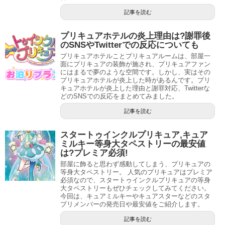
記事を読む
プリキュアホテルの炎上理由は?謝罪後
のSNSやTwitterでの反応についても
プリキュアホテルことプリキュアルームは、部屋一
面にプリキュアの装飾が施され、プリキュアファン
にはまるで夢のような空間です。しかし、実はその
プリキュアホテルが炎上した時があるんです。プリ
キュアホテルが炎上した理由と謝罪対応、Twitterな
どのSNSでの反応をまとめてみました。
記事を読む
スタートゥインクルプリキュア,キュア
ミルキー等身大タペストリーの最安値
は?プレミア必須!
部屋に飾ると思わず感動してしまう、プリキュアの
等身大タペストリー。 人気のプリキュアはプレミア
必須なので、スタートゥインクルプリキュアの等身
大タペストリーもぜひチェックしてみてください。
今回は、キュアミルキーやキュアスターなどのスタ
プリメンバーの発売日や最安値をご紹介します。
記事を読む