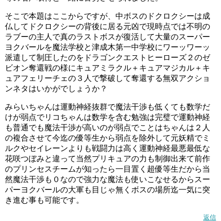
そこで本題はここからですが、中ボスのドクロクシーは成
仏してドクロクシーの背後に居る元凶で現時点では不明の
ラブーの主人で真のラストボスが復活して大量のスーパー
ヨクバールを魔法学校と津成木第一中学校にワーッワーッ
派遣して制圧したのをドラゴンクエストヒーローズ２のゼ
ビオン奪還戦の様にキュアミラクル＋キュアマジカル＋キ
ュアフェリーチェの３人で撃破して奪還する無双アクショ
ンネタはいかがでしょうか？
みらいちゃんは運動神経抜群で魔法干渉も低くても数学だ
けが弱点でリコちゃんは数学を含む勉強は完璧で運動神経
も普通でも魔法干渉が高いのが弱点でことはちゃんは２人
の複合させて今迄の優等生から弱点を除外して元妖精でミ
ルクやセイレーンよりも戦闘力は高く運動神経最悪最低な
花咲つぼみと違って当然プリキュアの力も制御出来て前作
のプリンセスチームが知ったら一目置く超優等生だから当
然魔法干渉も０なので強力な魔法も使いこなせるからスー
パーヨクバールの大軍も目じゃ無くボスの場所迄一気に突
き進む事も可能です。
返信