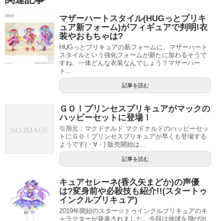
マザーハートスタイル(HUGっとプリキ
ュア新フォーム)がフィギュアで判明!衣
装やおもちゃは?
HUGっとプリキュアの新フォームに、マザーハート
スタイルという強化フォームが新たに加わるそうで
すね。一体どんな衣装なんでしょう？マザーハー
ト...
記事を読む
ＧＯ！プリンセスプリキュアがマックの
ハッピーセットに登場！
引用元：マクドナルド マクドナルドのハッピーセッ
トにＧＯ！プリンセスプリキュアが早くも登場する
ようです(・∀・) 販売開始は...
記事を読む
キュアセレーネ(香久矢まどか)の声優
は?変身前や必殺技も紹介!!(スタートゥ
インクルプリキュア)
2019年開始のスター☆トゥインクルプリキュアのキ
ャラクターが発表されました。今回は地球を飛び出