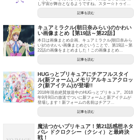
し宇宙が舞台となるようですね。スター☆トゥイ...
記事を読む
キュアミラクル(朝日奈みらい)のかわい
い画像まとめ【第19話～第22話】
本日は画像まとめ企画、キュアミラクル(朝日奈みら
い)のかわいい画像まとめということで、第19話～第
22話の画像をまとめました！この画像まとめ...
記事を読む
HUGっとプリキュアにチアフルスタイ
ル(新フォーム),メモリアルキュアクロッ
ク(新アイテム)が登場!!
2018年現在絶賛放送中のHUGっとプリキュア。2018
年9月9日の放送でついに新フォームと新アイテムが
登場します！新フォームの名前はチアフ...
記事を読む
魔法つかいプリキュア！第21話感想ネタ
バレ ドクロクシー（クシィ）と最終決
戦！