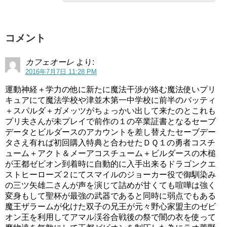
コメント
カフェオーレ
より:
2016年7月7日 11:28 PM
運動神経＋学力の他に新たに魔法干渉が絡む魔法使いプリ
キュアにて魔法学校や津並木第一中学校に前半のバッティ
＋スパルダ＋ガメッツがちょっかい出して来たのとこれも
プリ夫さんが未プレイで前作の１の卒業証書となるセーブ
データとビルダースのアカウントを差し替えたセーブデー
タさえ有れば初回購入特典と合わせたＤＱ１の勇者コスチ
ューム＋アクト＆メーアコスチューム＋ビルダースの木槌
が王都ゼビオン到着時に自動的に入手出来るドラゴンクエ
ストヒーローズ２にてスマイルのジョーカー役で御馴染み
の三ツ矢雄二さんが声を演じて詰めが甘くても喧嘩は強く
変身もして聖杯が最強の武器であると同時に弱点でもある
魔王ザラームが化けた双子の兄王が元々野心家盟主のゼビ
オン王を利用してアマル渓谷合戦後の祭で闇の衣を使って