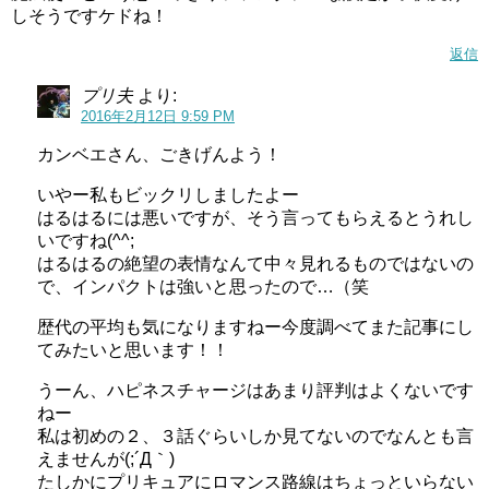
しそうですケドね！
返信
プリ夫
より:
2016年2月12日 9:59 PM
カンベエさん、ごきげんよう！
いやー私もビックリしましたよー
はるはるには悪いですが、そう言ってもらえるとうれし
いですね(^^;
はるはるの絶望の表情なんて中々見れるものではないの
で、インパクトは強いと思ったので…（笑
歴代の平均も気になりますねー今度調べてまた記事にし
てみたいと思います！！
うーん、ハピネスチャージはあまり評判はよくないです
ねー
私は初めの２、３話ぐらいしか見てないのでなんとも言
えませんが(;´Д｀)
たしかにプリキュアにロマンス路線はちょっといらない