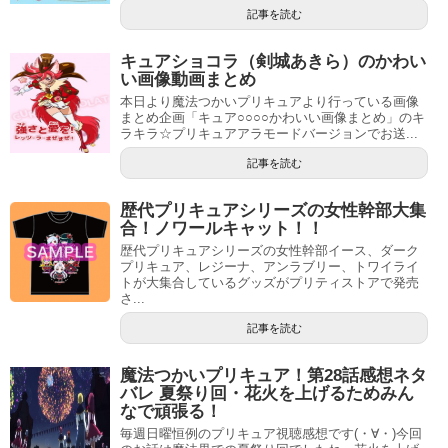
記事を読む
キュアショコラ（剣城あきら）のかわい
い画像動画まとめ
本日より魔法つかいプリキュアより行っている画像
まとめ企画「キュア○○○○かわいい画像まとめ」のキ
ラキラ☆プリキュアアラモードバージョンでお送...
記事を読む
歴代プリキュアシリーズの女性幹部大集
合！ノワールキャット！！
歴代プリキュアシリーズの女性幹部イース、ダーク
プリキュア、レジーナ、アンラブリー、トワイライ
トが大集合しているグッズがプリティストアで発売
さ...
記事を読む
魔法つかいプリキュア！第28話感想ネタ
バレ 夏祭り回・花火を上げるためみん
なで頑張る！
毎週日曜恒例のプリキュア視聴感想です(・∀・)今回