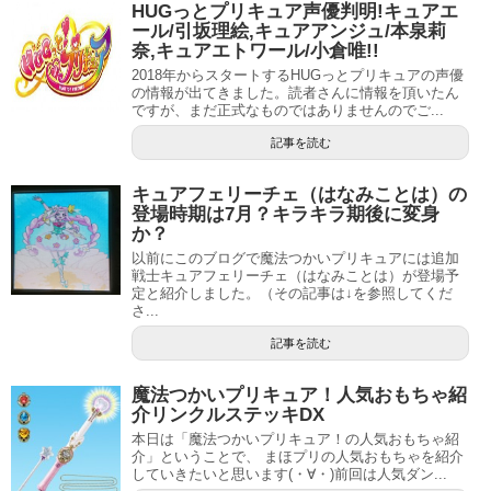
HUGっとプリキュア声優判明!キュアエ
ール/引坂理絵,キュアアンジュ/本泉莉
奈,キュアエトワール/小倉唯!!
2018年からスタートするHUGっとプリキュアの声優
の情報が出てきました。読者さんに情報を頂いたん
ですが、まだ正式なものではありませんのでご...
記事を読む
キュアフェリーチェ（はなみことは）の
登場時期は7月？キラキラ期後に変身
か？
以前にこのブログで魔法つかいプリキュアには追加
戦士キュアフェリーチェ（はなみことは）が登場予
定と紹介しました。（その記事は↓を参照してくだ
さ...
記事を読む
魔法つかいプリキュア！人気おもちゃ紹
介リンクルステッキDX
本日は「魔法つかいプリキュア！の人気おもちゃ紹
介」ということで、 まほプリの人気おもちゃを紹介
していきたいと思います(・∀・)前回は人気ダン...