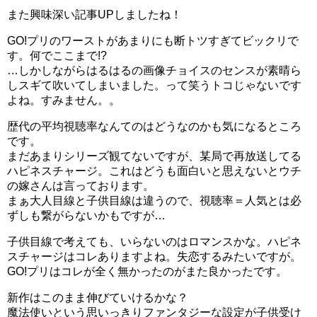
また興味深い記事UPしましたね！
GO!プリのワーストがあまりにも断トツすぎてビックリで
す。何でここまで!?
…しかしながらはるはるの画像チョイスのセンスが素晴ら
しスギて吹いてしまいました。って笑うトコじゃないです
よね。すみません。。
歴代の平均視聴率なんてのはどうなのかも気になるところ
です。
まだあまりシリーズ観てないですが、某局で再放送してる
ハピネスチャージ。これはどうも面白いと思えないとウチ
の嫁さんは言っております。
まぁ大人目線と子供目線は違うので、視聴率＝人気とは必
ずしも繋がらないかもですが…
子供目線で考えても、いらないのはロマンスかな。ハピネ
スチャージはコレありますよね。失恋するみたいですが。
GO!プリはコレが全く無かったのがまた良かったです。
新作はこのまま伸びていけるかな？
魔法使いという思いっきりファンタジーな設定が子供受け