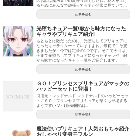
のお話は魔法界での夏祭り回でしたね。花火を上げ
るためにみんなで頑張ってる姿が非常に見ていて...
記事を読む
光堕ちキュア一覧!敵から味方になった
キャラやプリキュア紹介!
もともとは敵だったのに、光堕ちしてプリキュアに
なったキャラクターっていますよね。最初でこそ驚
きましたが、今では定番の1つです。そこで今回は、
今まで光堕ちしてプリキュアになったキャラや、敵
から味方になったキャラ一覧をご紹介します。
記事を読む
ＧＯ！プリンセスプリキュアがマックの
ハッピーセットに登場！
引用元：マクドナルド マクドナルドのハッピーセッ
トにＧＯ！プリンセスプリキュアが早くも登場する
ようです(・∀・) 販売開始は...
記事を読む
魔法使いプリキュア！人気おもちゃ紹介
おしゃべり変身モフルン